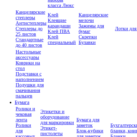
класса Люкс
Канцелярские
Клей
Канцелярские
степлеры
Клеящие
мелочи
Антистеплеры
карандаши
Зажимы для
Степлеры до
Лотки для
Клей ПВА
бумаг
25 листов
Клей
Скрепки
Стандартные
специальный
Булавки
до 40 листов
Настольные
аксессуары
Коврики на
стол
Подставки с
наполнением
Подушки для
смачивания
пальцев
Бумага
Ролики и
Этикетки и
чековая
оборудование
лента
Бумага для
для маркировки
Ролики
заметок
Бухгалтерск
Этикет-
для
Блок-кубики
бланки, кни
пистолеты
кассовых
для заметок
Бланки