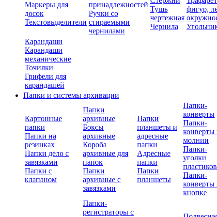
Стержни
Трафаре
Маркеры для
принадлежностей
Тушь
фигур, л
досок
Ручки со
чертежная
окружно
Текстовыделители
стираемыми
Чернила
Угольни
чернилами
Карандаши
Карандаши
механические
Точилки
Грифели для
карандашей
Папки и системы архивации
Папки-
Папки
конверты
Картонные
архивные
Папки
Папки-
папки
Боксы
планшеты и
конверты 
Папки на
архивные
адресные
молнии
резинках
Короба
папки
Папки-
Папки дело с
архивные для
Адресные
уголки
завязками
папок
папки
пластико
Папки с
Папки
Папки
Папки-
клапаном
архивные с
планшеты
конверты 
завязками
кнопке
Папки-
регистраторы с
Подвесна