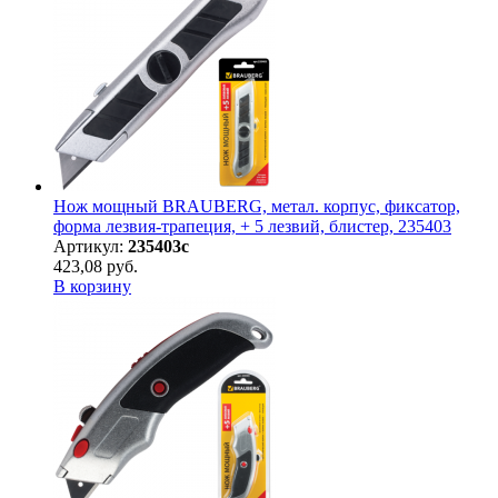
Нож мощный BRAUBERG, метал. корпус, фиксатор,
форма лезвия-трапеция, + 5 лезвий, блистер, 235403
Артикул:
235403с
423,08 руб.
В корзину