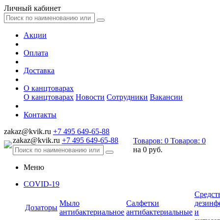
Личный кабинет
Акции
Оплата
Доставка
О канцтоварах
О канцтоварах
Новости
Сотрудники
Вакансии
Контакты
zakaz@kvik.ru
+7 495 649-65-88
zakaz@kvik.ru
+7 495 649-65-88
Товаров:
0
Товаров:
0
на
0 руб.
Меню
COVID-19
Средст
Мыло
Салфетки
дезинф
Дозаторы
антибактериальное
антибактериальные
и