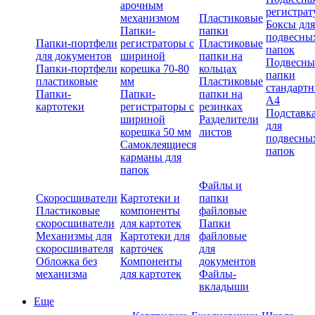
арочным
регистрат
механизмом
Пластиковые
Боксы для
Папки-
папки
подвесны
Папки-портфели
регистраторы с
Пластиковые
папок
для документов
шириной
папки на
Подвесны
Папки-портфели
корешка 70-80
кольцах
папки
пластиковые
мм
Пластиковые
стандарт
Папки-
Папки-
папки на
А4
картотеки
регистраторы с
резинках
Подставк
шириной
Разделители
для
корешка 50 мм
листов
подвесны
Самоклеящиеся
папок
карманы для
папок
Файлы и
Скоросшиватели
Картотеки и
папки
Пластиковые
компоненты
файловые
скоросшиватели
для картотек
Папки
Механизмы для
Картотеки для
файловые
скоросшивателя
карточек
для
Обложка без
Компоненты
документов
механизма
для картотек
Файлы-
вкладыши
Еще