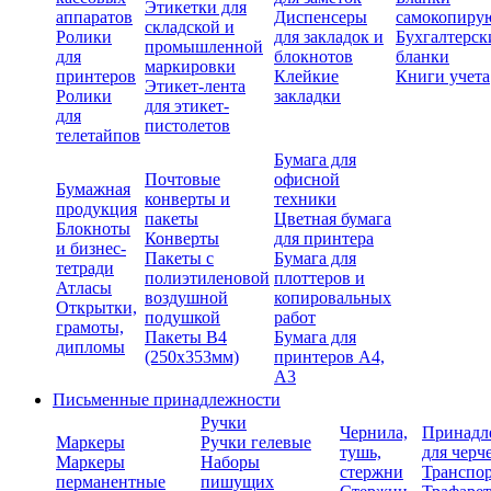
Этикетки для
аппаратов
Диспенсеры
самокопиру
складской и
Ролики
для закладок и
Бухгалтерск
промышленной
для
блокнотов
бланки
маркировки
принтеров
Клейкие
Книги учета
Этикет-лента
Ролики
закладки
для этикет-
для
пистолетов
телетайпов
Бумага для
Почтовые
офисной
Бумажная
конверты и
техники
продукция
пакеты
Цветная бумага
Блокноты
Конверты
для принтера
и бизнес-
Пакеты с
Бумага для
тетради
полиэтиленовой
плоттеров и
Атласы
воздушной
копировальных
Открытки,
подушкой
работ
грамоты,
Пакеты В4
Бумага для
дипломы
(250х353мм)
принтеров А4,
А3
Письменные принадлежности
Ручки
Чернила,
Принадл
Маркеры
Ручки гелевые
тушь,
для черч
Маркеры
Наборы
стержни
Транспо
перманентные
пишущих