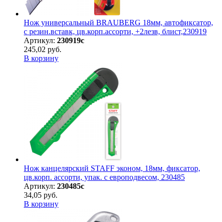
Нож универсальный BRAUBERG 18мм, автофиксатор,
с резин.вставк, цв.корп.ассорти, +2лезв, блист,230919
Артикул:
230919с
245,02 руб.
В корзину
Нож канцелярский STAFF эконом, 18мм, фиксатор,
цв.корп. ассорти, упак. с европодвесом, 230485
Артикул:
230485с
34,05 руб.
В корзину