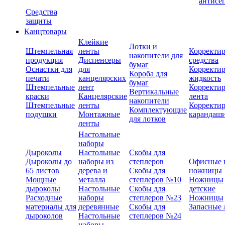
антисе
Средства
защиты
Канцтовары
Клейкие
Лотки и
Штемпельная
ленты
Корректи
накопители для
продукция
Диспенсеры
средства
бумаг
Оснастки для
для
Корректи
Короба для
печати
канцелярских
жидкость
бумаг
Штемпельные
лент
Корректи
Вертикальные
краски
Канцелярские
лента
накопители
Штемпельные
ленты
Корректи
Комплектующие
подушки
Монтажные
карандаш
для лотков
ленты
Настольные
наборы
Дыроколы
Настольные
Скобы для
Дыроколы до
наборы из
степлеров
Офисные 
65 листов
дерева и
Скобы для
ножницы
Мощные
металла
степлеров №10
Ножницы
дыроколы
Настольные
Скобы для
детские
Расходные
наборы
степлеров №23
Ножницы
материалы для
деревянные
Скобы для
Запасные 
дыроколов
Настольные
степлеров №24
наборы