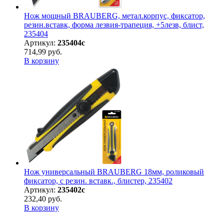
Нож мощный BRAUBERG, метал.корпус, фиксатор,
резин.вставк, форма лезвия-трапеция, +5лезв, блист,
235404
Артикул:
235404с
714,99 руб.
В корзину
Нож универсальный BRAUBERG 18мм, роликовый
фиксатор, с резин. вставк., блистер, 235402
Артикул:
235402с
232,40 руб.
В корзину