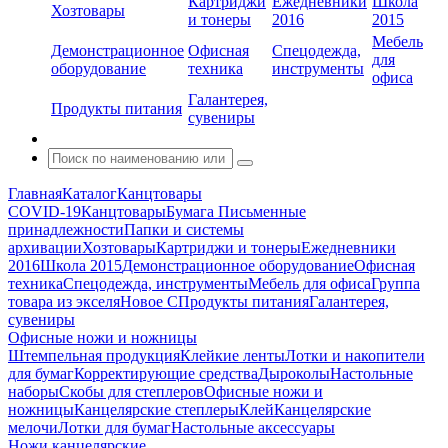
Картриджи
Ежедневники
Школа
Хозтовары
и тонеры
2016
2015
Мебель
Демонстрационное
Офисная
Спецодежда,
для
оборудование
техника
инструменты
офиса
Галантерея,
Продукты питания
сувениры
Главная
Каталог
Канцтовары
COVID-19
Канцтовары
Бумага
Письменные
принадлежности
Папки и системы
архивации
Хозтовары
Картриджи и тонеры
Ежедневники
2016
Школа 2015
Демонстрационное оборудование
Офисная
техника
Спецодежда, инструменты
Мебель для офиса
Группа
товара из экселя
Новое С
Продукты питания
Галантерея,
сувениры
Офисные ножи и ножницы
Штемпельная продукция
Клейкие ленты
Лотки и накопители
для бумаг
Корректирующие средства
Дыроколы
Настольные
наборы
Скобы для степлеров
Офисные ножи и
ножницы
Канцелярские степлеры
Клей
Канцелярские
мелочи
Лотки для бумаг
Настольные аксессуары
Ножи канцелярские