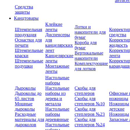
антисе
Средства
защиты
Канцтовары
Клейкие
Лотки и
Штемпельная
ленты
Корректи
накопители для
продукция
Диспенсеры
средства
бумаг
Оснастки для
для
Корректи
Короба для
печати
канцелярских
жидкость
бумаг
Штемпельные
лент
Корректи
Вертикальные
краски
Канцелярские
лента
накопители
Штемпельные
ленты
Корректи
Комплектующие
подушки
Монтажные
карандаш
для лотков
ленты
Настольные
наборы
Дыроколы
Настольные
Скобы для
Дыроколы до
наборы из
степлеров
Офисные 
65 листов
дерева и
Скобы для
ножницы
Мощные
металла
степлеров №10
Ножницы
дыроколы
Настольные
Скобы для
детские
Расходные
наборы
степлеров №23
Ножницы
материалы для
деревянные
Скобы для
Запасные 
дыроколов
Настольные
степлеров №24
наборы