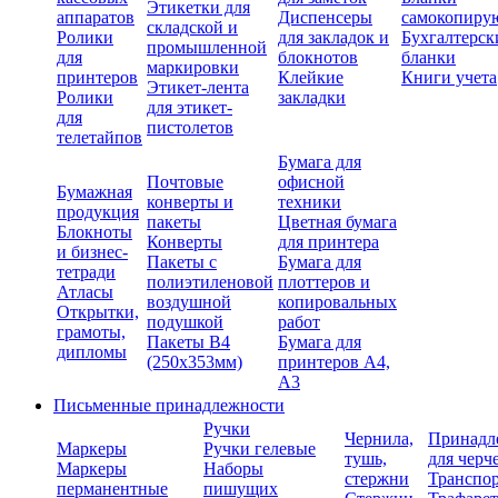
Этикетки для
аппаратов
Диспенсеры
самокопиру
складской и
Ролики
для закладок и
Бухгалтерск
промышленной
для
блокнотов
бланки
маркировки
принтеров
Клейкие
Книги учета
Этикет-лента
Ролики
закладки
для этикет-
для
пистолетов
телетайпов
Бумага для
Почтовые
офисной
Бумажная
конверты и
техники
продукция
пакеты
Цветная бумага
Блокноты
Конверты
для принтера
и бизнес-
Пакеты с
Бумага для
тетради
полиэтиленовой
плоттеров и
Атласы
воздушной
копировальных
Открытки,
подушкой
работ
грамоты,
Пакеты В4
Бумага для
дипломы
(250х353мм)
принтеров А4,
А3
Письменные принадлежности
Ручки
Чернила,
Принадл
Маркеры
Ручки гелевые
тушь,
для черч
Маркеры
Наборы
стержни
Транспо
перманентные
пишущих