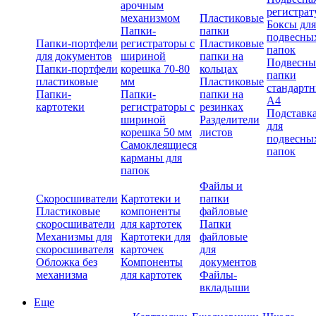
арочным
регистрат
механизмом
Пластиковые
Боксы для
Папки-
папки
подвесны
Папки-портфели
регистраторы с
Пластиковые
папок
для документов
шириной
папки на
Подвесны
Папки-портфели
корешка 70-80
кольцах
папки
пластиковые
мм
Пластиковые
стандарт
Папки-
Папки-
папки на
А4
картотеки
регистраторы с
резинках
Подставк
шириной
Разделители
для
корешка 50 мм
листов
подвесны
Самоклеящиеся
папок
карманы для
папок
Файлы и
Скоросшиватели
Картотеки и
папки
Пластиковые
компоненты
файловые
скоросшиватели
для картотек
Папки
Механизмы для
Картотеки для
файловые
скоросшивателя
карточек
для
Обложка без
Компоненты
документов
механизма
для картотек
Файлы-
вкладыши
Еще