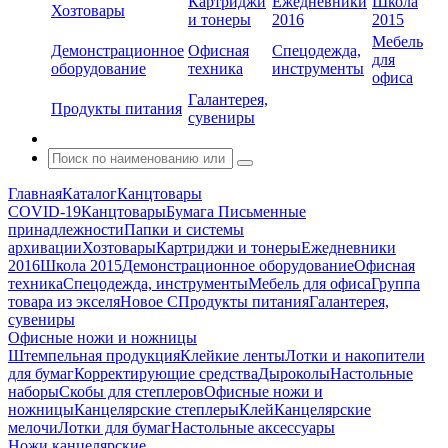
Картриджи
Ежедневники
Школа
Хозтовары
и тонеры
2016
2015
Мебель
Демонстрационное
Офисная
Спецодежда,
для
оборудование
техника
инструменты
офиса
Галантерея,
Продукты питания
сувениры
Главная
Каталог
Канцтовары
COVID-19
Канцтовары
Бумага
Письменные
принадлежности
Папки и системы
архивации
Хозтовары
Картриджи и тонеры
Ежедневники
2016
Школа 2015
Демонстрационное оборудование
Офисная
техника
Спецодежда, инструменты
Мебель для офиса
Группа
товара из экселя
Новое С
Продукты питания
Галантерея,
сувениры
Офисные ножи и ножницы
Штемпельная продукция
Клейкие ленты
Лотки и накопители
для бумаг
Корректирующие средства
Дыроколы
Настольные
наборы
Скобы для степлеров
Офисные ножи и
ножницы
Канцелярские степлеры
Клей
Канцелярские
мелочи
Лотки для бумаг
Настольные аксессуары
Ножи канцелярские