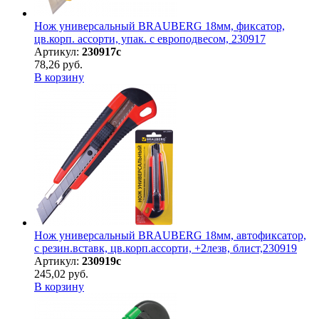
Нож универсальный BRAUBERG 18мм, фиксатор,
цв.корп. ассорти, упак. с европодвесом, 230917
Артикул:
230917с
78,26 руб.
В корзину
Нож универсальный BRAUBERG 18мм, автофиксатор,
с резин.вставк, цв.корп.ассорти, +2лезв, блист,230919
Артикул:
230919с
245,02 руб.
В корзину