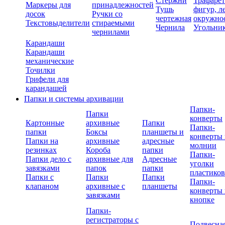
Стержни
Трафаре
Маркеры для
принадлежностей
Тушь
фигур, л
досок
Ручки со
чертежная
окружно
Текстовыделители
стираемыми
Чернила
Угольни
чернилами
Карандаши
Карандаши
механические
Точилки
Грифели для
карандашей
Папки и системы архивации
Папки-
Папки
конверты
Картонные
архивные
Папки
Папки-
папки
Боксы
планшеты и
конверты 
Папки на
архивные
адресные
молнии
резинках
Короба
папки
Папки-
Папки дело с
архивные для
Адресные
уголки
завязками
папок
папки
пластико
Папки с
Папки
Папки
Папки-
клапаном
архивные с
планшеты
конверты 
завязками
кнопке
Папки-
регистраторы с
Подвесна