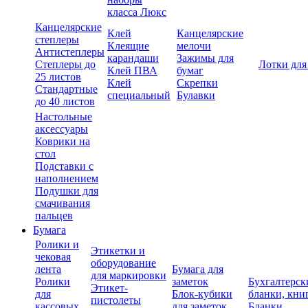
класса Люкс
Канцелярские
Клей
Канцелярские
степлеры
Клеящие
мелочи
Антистеплеры
карандаши
Зажимы для
Степлеры до
Лотки для
Клей ПВА
бумаг
25 листов
Клей
Скрепки
Стандартные
специальный
Булавки
до 40 листов
Настольные
аксессуары
Коврики на
стол
Подставки с
наполнением
Подушки для
смачивания
пальцев
Бумага
Ролики и
Этикетки и
чековая
оборудование
лента
Бумага для
для маркировки
Ролики
заметок
Бухгалтерск
Этикет-
для
Блок-кубики
бланки, кни
пистолеты
кассовых
для заметок
Бланки