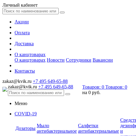
Личный кабинет
Акции
Оплата
Доставка
О канцтоварах
О канцтоварах
Новости
Сотрудники
Вакансии
Контакты
zakaz@kvik.ru
+7 495 649-65-88
zakaz@kvik.ru
+7 495 649-65-88
Товаров:
0
Товаров:
0
на
0 руб.
Меню
COVID-19
Средст
Мыло
Салфетки
дезинф
Дозаторы
антибактериальное
антибактериальные
и