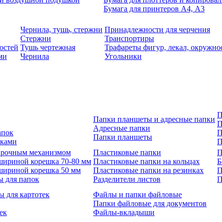
Бумага для принтеров А4, А3
Чернила, тушь, стержни
Принадлежности для черчения
Стержни
Транспортиры
остей
Тушь чертежная
Трафареты фигур, лекал, окружно
ми
Чернила
Угольники
П
Папки планшеты и адресные папки
П
Адресные папки
апок
П
Папки планшеты
зками
П
 арочным механизмом
Пластиковые папки
П
шириной корешка 70-80 мм
Пластиковые папки на кольцах
Б
шириной корешка 50 мм
Пластиковые папки на резинках
П
ы для папок
Разделители листов
П
ы для картотек
Файлы и папки файловые
Папки файловые для документов
ек
Файлы-вкладыши