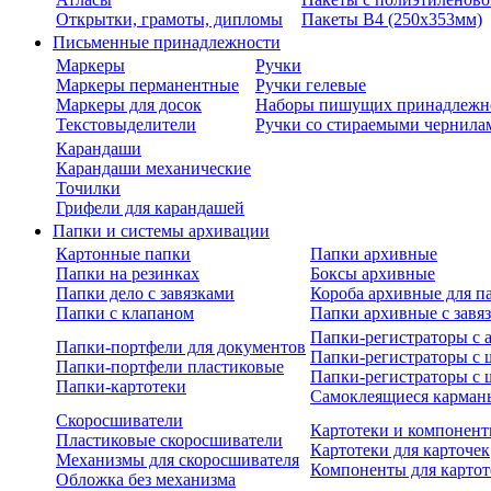
Открытки, грамоты, дипломы
Пакеты В4 (250х353мм)
Письменные принадлежности
Маркеры
Ручки
Маркеры перманентные
Ручки гелевые
Маркеры для досок
Наборы пишущих принадлежн
Текстовыделители
Ручки со стираемыми чернила
Карандаши
Карандаши механические
Точилки
Грифели для карандашей
Папки и системы архивации
Картонные папки
Папки архивные
Папки на резинках
Боксы архивные
Папки дело с завязками
Короба архивные для п
Папки с клапаном
Папки архивные с завя
Папки-регистраторы с
Папки-портфели для документов
Папки-регистраторы с 
Папки-портфели пластиковые
Папки-регистраторы с 
Папки-картотеки
Самоклеящиеся карман
Скоросшиватели
Картотеки и компонент
Пластиковые скоросшиватели
Картотеки для карточек
Механизмы для скоросшивателя
Компоненты для картот
Обложка без механизма