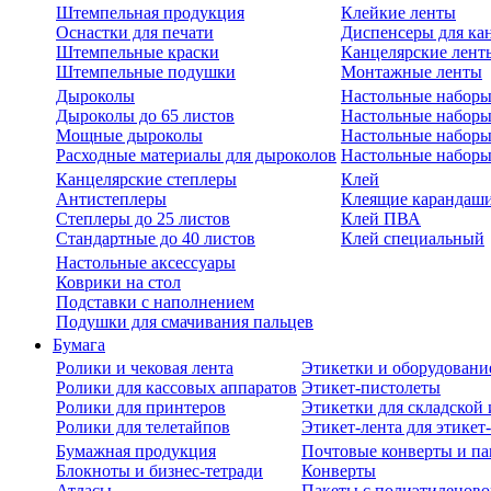
Штемпельная продукция
Клейкие ленты
Оснастки для печати
Диспенсеры для ка
Штемпельные краски
Канцелярские лент
Штемпельные подушки
Монтажные ленты
Дыроколы
Настольные набор
Дыроколы до 65 листов
Настольные наборы 
Мощные дыроколы
Настольные наборы
Расходные материалы для дыроколов
Настольные наборы
Канцелярские степлеры
Клей
Антистеплеры
Клеящие карандаш
Степлеры до 25 листов
Клей ПВА
Стандартные до 40 листов
Клей специальный
Настольные аксессуары
Коврики на стол
Подставки с наполнением
Подушки для смачивания пальцев
Бумага
Ролики и чековая лента
Этикетки и оборудовани
Ролики для кассовых аппаратов
Этикет-пистолеты
Ролики для принтеров
Этикетки для складско
Ролики для телетайпов
Этикет-лента для этикет
Бумажная продукция
Почтовые конверты и па
Блокноты и бизнес-тетради
Конверты
Атласы
Пакеты с полиэтиленов