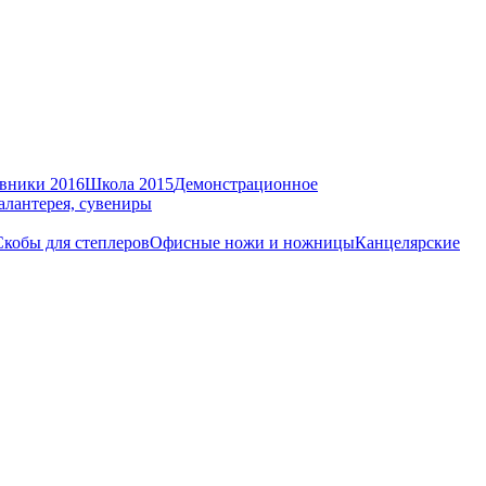
вники 2016
Школа 2015
Демонстрационное
алантерея, сувениры
Скобы для степлеров
Офисные ножи и ножницы
Канцелярские