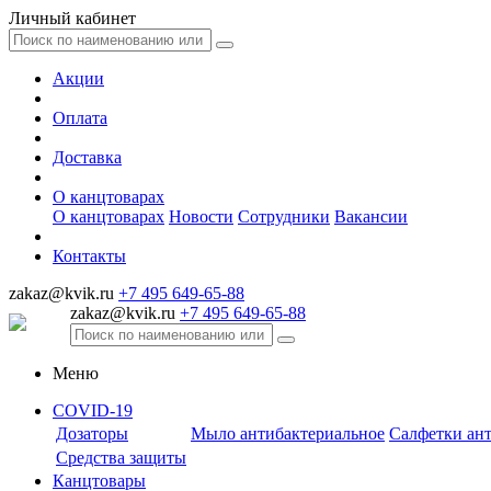
Личный кабинет
Акции
Оплата
Доставка
О канцтоварах
О канцтоварах
Новости
Сотрудники
Вакансии
Контакты
zakaz@kvik.ru
+7 495 649-65-88
zakaz@kvik.ru
+7 495 649-65-88
Меню
COVID-19
Дозаторы
Мыло антибактериальное
Салфетки ан
Средства защиты
Канцтовары