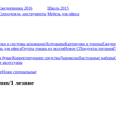
Ежедневники 2016
Школа 2015
Спецодежда, инструменты
Мебель для офиса
пки и системы архивации
Хозтовары
Картриджи и тонеры
Ежедне
ь для офиса
Группа товара из экселя
Новое С
Продукты питания
Г
я бумаг
Корректирующие средства
Дыроколы
Настольные наборы
е аксессуары
е
Ножи специальные
m/1 лезвие