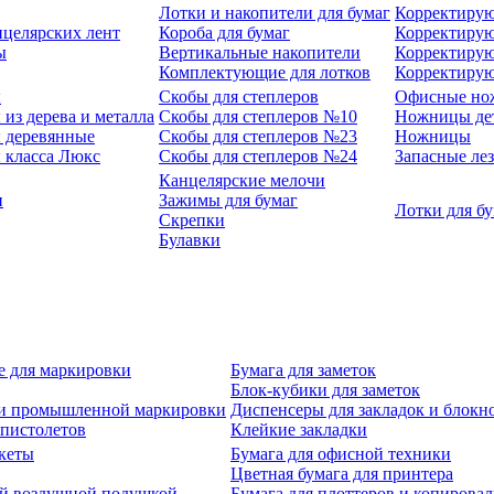
Лотки и накопители для бумаг
Корректирую
нцелярских лент
Короба для бумаг
Корректирую
ы
Вертикальные накопители
Корректирую
Комплектующие для лотков
Корректиру
ы
Скобы для степлеров
Офисные но
из дерева и металла
Скобы для степлеров №10
Ножницы де
 деревянные
Скобы для степлеров №23
Ножницы
 класса Люкс
Скобы для степлеров №24
Запасные ле
Канцелярские мелочи
и
Зажимы для бумаг
Лотки для б
Скрепки
Булавки
е для маркировки
Бумага для заметок
Блок-кубики для заметок
й и промышленной маркировки
Диспенсеры для закладок и блокн
-пистолетов
Клейкие закладки
кеты
Бумага для офисной техники
Цветная бумага для принтера
ой воздушной подушкой
Бумага для плоттеров и копирова