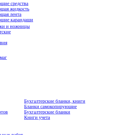
щие средства
щая жидкость
щая лента
ющие карандаши
жи и ножницы
тские
звия
умаг
Бухгалтерские бланки, книги
Бланки самокопирующие
отов
Бухгалтерские бланки
Книги учета
льных работ