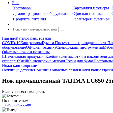
Еще
Хозтовары
Картриджи и тонеры
Демонстрационное оборудование
Офисная техника
Продукты питания
Галантерея, сувениры
Главная
Каталог
Канцтовары
COVID-19
Канцтовары
Бумага
Письменные принадлежности
Па
оборудование
Офисная техника
Спецодежда, инструменты
Мебел
Офисные ножи и ножницы
Штемпельная продукция
Клейкие ленты
Лотки и накопители дл
степлеры
Клей
Канцелярские мелочи
Лотки для бумаг
Настольны
Ножи канцелярские
Ножницы детские
Ножницы
Запасные лезвия
Ножи канцелярски
Нож промышленный TAJIMA LC650 25m
Если у вас есть вопросы:
Позвоните нам
+7 495 649-65-88