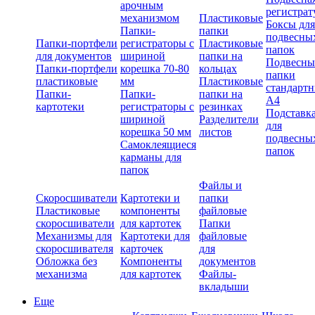
арочным
регистрат
механизмом
Пластиковые
Боксы для
Папки-
папки
подвесны
Папки-портфели
регистраторы с
Пластиковые
папок
для документов
шириной
папки на
Подвесны
Папки-портфели
корешка 70-80
кольцах
папки
пластиковые
мм
Пластиковые
стандарт
Папки-
Папки-
папки на
А4
картотеки
регистраторы с
резинках
Подставк
шириной
Разделители
для
корешка 50 мм
листов
подвесны
Самоклеящиеся
папок
карманы для
папок
Файлы и
Скоросшиватели
Картотеки и
папки
Пластиковые
компоненты
файловые
скоросшиватели
для картотек
Папки
Механизмы для
Картотеки для
файловые
скоросшивателя
карточек
для
Обложка без
Компоненты
документов
механизма
для картотек
Файлы-
вкладыши
Еще