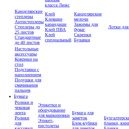
класса Люкс
Канцелярские
Клей
Канцелярские
степлеры
Клеящие
мелочи
Антистеплеры
карандаши
Зажимы для
Степлеры до
Лотки для
Клей ПВА
бумаг
25 листов
Клей
Скрепки
Стандартные
специальный
Булавки
до 40 листов
Настольные
аксессуары
Коврики на
стол
Подставки с
наполнением
Подушки для
смачивания
пальцев
Бумага
Ролики и
Этикетки и
чековая
оборудование
лента
Бумага для
для маркировки
Ролики
заметок
Бухгалтерск
Этикет-
для
Блок-кубики
бланки, кни
пистолеты
кассовых
для заметок
Бланки