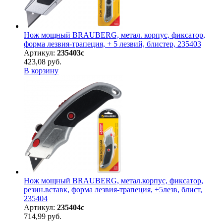
Нож мощный BRAUBERG, метал. корпус, фиксатор,
форма лезвия-трапеция, + 5 лезвий, блистер, 235403
Артикул:
235403с
423,08 руб.
В корзину
Нож мощный BRAUBERG, метал.корпус, фиксатор,
резин.вставк, форма лезвия-трапеция, +5лезв, блист,
235404
Артикул:
235404с
714,99 руб.