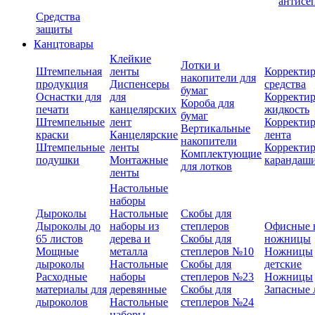
антисе
Средства
защиты
Канцтовары
Клейкие
Лотки и
Штемпельная
ленты
Корректи
накопители для
продукция
Диспенсеры
средства
бумаг
Оснастки для
для
Корректи
Короба для
печати
канцелярских
жидкость
бумаг
Штемпельные
лент
Корректи
Вертикальные
краски
Канцелярские
лента
накопители
Штемпельные
ленты
Корректи
Комплектующие
подушки
Монтажные
карандаш
для лотков
ленты
Настольные
наборы
Дыроколы
Настольные
Скобы для
Дыроколы до
наборы из
степлеров
Офисные 
65 листов
дерева и
Скобы для
ножницы
Мощные
металла
степлеров №10
Ножницы
дыроколы
Настольные
Скобы для
детские
Расходные
наборы
степлеров №23
Ножницы
материалы для
деревянные
Скобы для
Запасные 
дыроколов
Настольные
степлеров №24
наборы