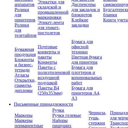
Этикетки для
аппаратов
Диспенсеры
самокопиру
складской и
Ролики
для закладок и
Бухгалтерск
промышленной
для
блокнотов
бланки
маркировки
принтеров
Клейкие
Книги учета
Этикет-лента
Ролики
закладки
для этикет-
для
пистолетов
телетайпов
Бумага для
Почтовые
офисной
Бумажная
конверты и
техники
продукция
пакеты
Цветная бумага
Блокноты
Конверты
для принтера
и бизнес-
Пакеты с
Бумага для
тетради
полиэтиленовой
плоттеров и
Атласы
воздушной
копировальных
Открытки,
подушкой
работ
грамоты,
Пакеты В4
Бумага для
дипломы
(250х353мм)
принтеров А4,
А3
Письменные принадлежности
Ручки
Чернила,
Принадл
Маркеры
Ручки гелевые
тушь,
для черч
Маркеры
Наборы
стержни
Транспо
перманентные
пишущих