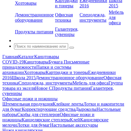
Картриджи
Ежедневники
Школа
Хозтовары
и тонеры
2016
2015
Мебель
Демонстрационное
Офисная
Спецодежда,
для
оборудование
техника
инструменты
офиса
Галантерея,
Продукты питания
сувениры
Главная
Каталог
Канцтовары
COVID-19
Канцтовары
Бумага
Письменные
принадлежности
Папки и системы
архивации
Хозтовары
Картриджи и тонеры
Ежедневники
2016
Школа 2015
Демонстрационное оборудование
Офисная
техника
Спецодежда, инструменты
Мебель для офиса
Группа
товара из экселя
Новое С
Продукты питания
Галантерея,
сувениры
Офисные ножи и ножницы
Штемпельная продукция
Клейкие ленты
Лотки и накопители
для бумаг
Корректирующие средства
Дыроколы
Настольные
наборы
Скобы для степлеров
Офисные ножи и
ножницы
Канцелярские степлеры
Клей
Канцелярские
мелочи
Лотки для бумаг
Настольные аксессуары
Ножи канцелярские