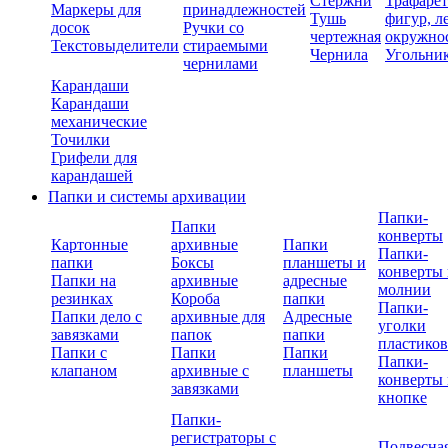
Стержни
Трафаре
Маркеры для
принадлежностей
Тушь
фигур, л
досок
Ручки со
чертежная
окружно
Текстовыделители
стираемыми
Чернила
Угольни
чернилами
Карандаши
Карандаши
механические
Точилки
Грифели для
карандашей
Папки и системы архивации
Папки-
Папки
конверты
Картонные
архивные
Папки
Папки-
папки
Боксы
планшеты и
конверты 
Папки на
архивные
адресные
молнии
резинках
Короба
папки
Папки-
Папки дело с
архивные для
Адресные
уголки
завязками
папок
папки
пластико
Папки с
Папки
Папки
Папки-
клапаном
архивные с
планшеты
конверты 
завязками
кнопке
Папки-
регистраторы с
Подвесна