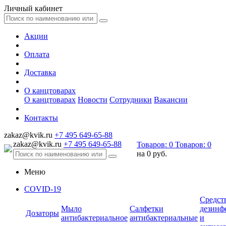
Личный кабинет
Акции
Оплата
Доставка
О канцтоварах
О канцтоварах
Новости
Сотрудники
Вакансии
Контакты
zakaz@kvik.ru
+7 495 649-65-88
zakaz@kvik.ru
+7 495 649-65-88
Товаров:
0
Товаров:
0
на
0 руб.
Меню
COVID-19
Средст
Мыло
Салфетки
дезинф
Дозаторы
антибактериальное
антибактериальные
и