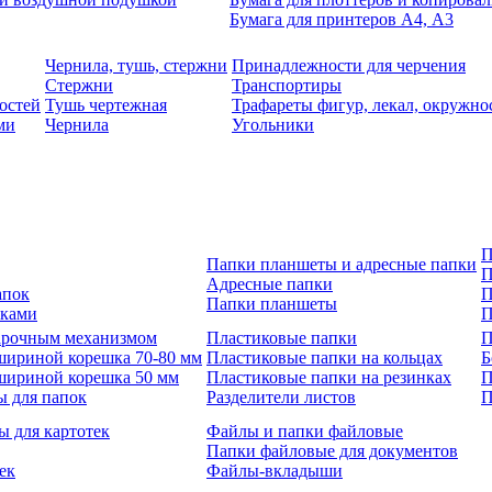
Бумага для принтеров А4, А3
Чернила, тушь, стержни
Принадлежности для черчения
Стержни
Транспортиры
остей
Тушь чертежная
Трафареты фигур, лекал, окружно
ми
Чернила
Угольники
П
Папки планшеты и адресные папки
П
Адресные папки
апок
П
Папки планшеты
зками
П
 арочным механизмом
Пластиковые папки
П
шириной корешка 70-80 мм
Пластиковые папки на кольцах
Б
шириной корешка 50 мм
Пластиковые папки на резинках
П
ы для папок
Разделители листов
П
ы для картотек
Файлы и папки файловые
Папки файловые для документов
ек
Файлы-вкладыши