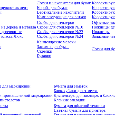
Лотки и накопители для бумаг
Корректирую
нцелярских лент
Короба для бумаг
Корректирую
ы
Вертикальные накопители
Корректирую
Комплектующие для лотков
Корректиру
ы
Скобы для степлеров
Офисные но
из дерева и металла
Скобы для степлеров №10
Ножницы де
 деревянные
Скобы для степлеров №23
Ножницы
 класса Люкс
Скобы для степлеров №24
Запасные ле
Канцелярские мелочи
и
Зажимы для бумаг
Лотки для б
Скрепки
Булавки
е для маркировки
Бумага для заметок
Блок-кубики для заметок
й и промышленной маркировки
Диспенсеры для закладок и блокн
-пистолетов
Клейкие закладки
кеты
Бумага для офисной техники
Цветная бумага для принтера
ой воздушной подушкой
Бумага для плоттеров и копирова