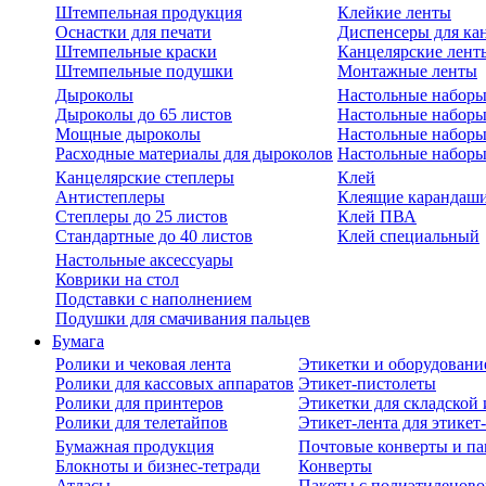
Штемпельная продукция
Клейкие ленты
Оснастки для печати
Диспенсеры для ка
Штемпельные краски
Канцелярские лент
Штемпельные подушки
Монтажные ленты
Дыроколы
Настольные набор
Дыроколы до 65 листов
Настольные наборы 
Мощные дыроколы
Настольные наборы
Расходные материалы для дыроколов
Настольные наборы
Канцелярские степлеры
Клей
Антистеплеры
Клеящие карандаш
Степлеры до 25 листов
Клей ПВА
Стандартные до 40 листов
Клей специальный
Настольные аксессуары
Коврики на стол
Подставки с наполнением
Подушки для смачивания пальцев
Бумага
Ролики и чековая лента
Этикетки и оборудовани
Ролики для кассовых аппаратов
Этикет-пистолеты
Ролики для принтеров
Этикетки для складско
Ролики для телетайпов
Этикет-лента для этикет
Бумажная продукция
Почтовые конверты и па
Блокноты и бизнес-тетради
Конверты
Атласы
Пакеты с полиэтиленов