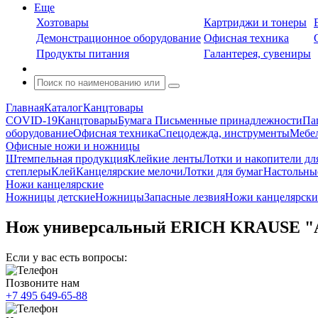
Еще
Хозтовары
Картриджи и тонеры
Демонстрационное оборудование
Офисная техника
Продукты питания
Галантерея, сувениры
Главная
Каталог
Канцтовары
COVID-19
Канцтовары
Бумага
Письменные принадлежности
Па
оборудование
Офисная техника
Спецодежда, инструменты
Мебел
Офисные ножи и ножницы
Штемпельная продукция
Клейкие ленты
Лотки и накопители дл
степлеры
Клей
Канцелярские мелочи
Лотки для бумаг
Настольны
Ножи канцелярские
Ножницы детские
Ножницы
Запасные лезвия
Ножи канцелярски
Нож универсальный ERICH KRAUSE "Arr
Если у вас есть вопросы:
Позвоните нам
+7 495 649-65-88