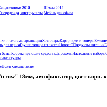
Ежедневники 2016
Школа 2015
Спецодежда, инструменты
Мебель для офиса
пки и системы архивации
Хозтовары
Картриджи и тонеры
Ежедне
ь для офиса
Группа товара из экселя
Новое С
Продукты питания
Г
я бумаг
Корректирующие средства
Дыроколы
Настольные наборы
е аксессуары
е
Ножи специальные
ow" 18мм, автофиксатор, цвет корп. кр