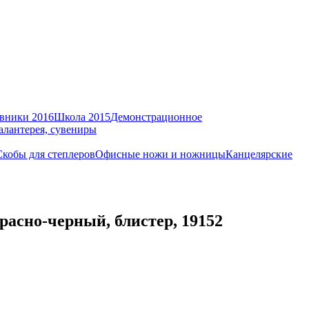
вники 2016
Школа 2015
Демонстрационное
алантерея, сувениры
Скобы для степлеров
Офисные ножи и ножницы
Канцелярские
асно-черный, блистер, 19152