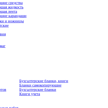
щие средства
щая жидкость
щая лента
ющие карандаши
жи и ножницы
тские
звия
умаг
Бухгалтерские бланки, книги
Бланки самокопирующие
отов
Бухгалтерские бланки
Книги учета
льных работ