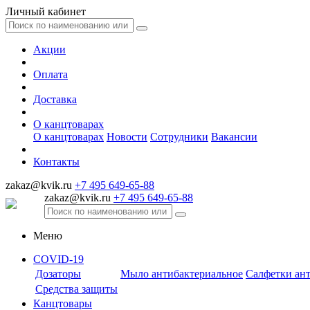
Личный кабинет
Акции
Оплата
Доставка
О канцтоварах
О канцтоварах
Новости
Сотрудники
Вакансии
Контакты
zakaz@kvik.ru
+7 495 649-65-88
zakaz@kvik.ru
+7 495 649-65-88
Меню
COVID-19
Дозаторы
Мыло антибактериальное
Салфетки ан
Средства защиты
Канцтовары