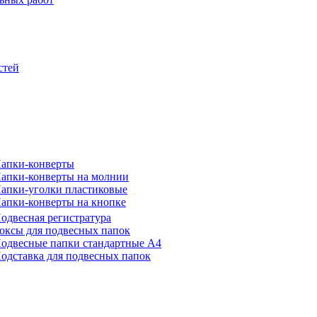
стей
апки-конверты
апки-конверты на молнии
апки-уголки пластиковые
апки-конверты на кнопке
одвесная регистратура
оксы для подвесных папок
одвесные папки стандартные А4
одставка для подвесных папок