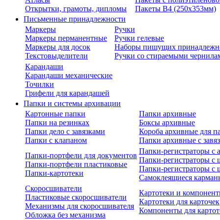
Открытки, грамоты, дипломы
Пакеты В4 (250х353мм)
Письменные принадлежности
Маркеры
Ручки
Маркеры перманентные
Ручки гелевые
Маркеры для досок
Наборы пишущих принадлежн
Текстовыделители
Ручки со стираемыми чернила
Карандаши
Карандаши механические
Точилки
Грифели для карандашей
Папки и системы архивации
Картонные папки
Папки архивные
Папки на резинках
Боксы архивные
Папки дело с завязками
Короба архивные для п
Папки с клапаном
Папки архивные с завя
Папки-регистраторы с
Папки-портфели для документов
Папки-регистраторы с 
Папки-портфели пластиковые
Папки-регистраторы с 
Папки-картотеки
Самоклеящиеся карман
Скоросшиватели
Картотеки и компонент
Пластиковые скоросшиватели
Картотеки для карточек
Механизмы для скоросшивателя
Компоненты для картот
Обложка без механизма