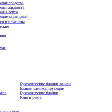
щие средства
щая жидкость
щая лента
ющие карандаши
жи и ножницы
тские
звия
умаг
Бухгалтерские бланки, книги
Бланки самокопирующие
отов
Бухгалтерские бланки
Книги учета
льных работ