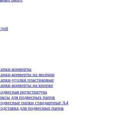
стей
апки-конверты
апки-конверты на молнии
апки-уголки пластиковые
апки-конверты на кнопке
одвесная регистратура
оксы для подвесных папок
одвесные папки стандартные А4
одставка для подвесных папок