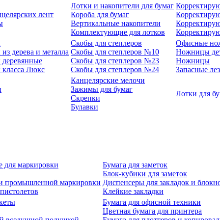
Лотки и накопители для бумаг
Корректирую
нцелярских лент
Короба для бумаг
Корректирую
ы
Вертикальные накопители
Корректирую
Комплектующие для лотков
Корректиру
ы
Скобы для степлеров
Офисные но
из дерева и металла
Скобы для степлеров №10
Ножницы де
 деревянные
Скобы для степлеров №23
Ножницы
 класса Люкс
Скобы для степлеров №24
Запасные ле
Канцелярские мелочи
и
Зажимы для бумаг
Лотки для б
Скрепки
Булавки
е для маркировки
Бумага для заметок
Блок-кубики для заметок
й и промышленной маркировки
Диспенсеры для закладок и блокн
-пистолетов
Клейкие закладки
кеты
Бумага для офисной техники
Цветная бумага для принтера
ой воздушной подушкой
Бумага для плоттеров и копирова