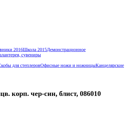
вники 2016
Школа 2015
Демонстрационное
алантерея, сувениры
Скобы для степлеров
Офисные ножи и ножницы
Канцелярские
. корп. чер-син, блист, 086010