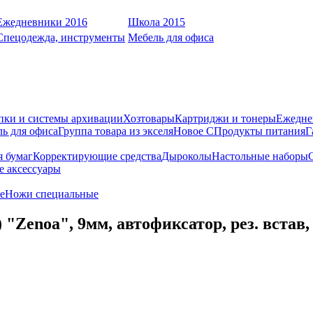
Ежедневники 2016
Школа 2015
Спецодежда, инструменты
Мебель для офиса
пки и системы архивации
Хозтовары
Картриджи и тонеры
Ежедне
ь для офиса
Группа товара из экселя
Новое С
Продукты питания
Г
я бумаг
Корректирующие средства
Дыроколы
Настольные наборы
е аксессуары
е
Ножи специальные
noa", 9мм, автофиксатор, рез. встав, цв