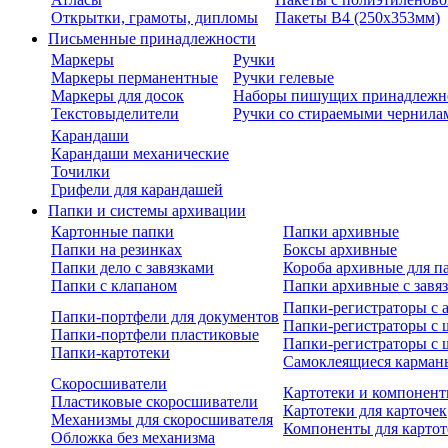
Открытки, грамоты, дипломы
Пакеты В4 (250х353мм)
Письменные принадлежности
Маркеры
Ручки
Маркеры перманентные
Ручки гелевые
Маркеры для досок
Наборы пишущих принадлежн
Текстовыделители
Ручки со стираемыми чернила
Карандаши
Карандаши механические
Точилки
Грифели для карандашей
Папки и системы архивации
Картонные папки
Папки архивные
Папки на резинках
Боксы архивные
Папки дело с завязками
Короба архивные для п
Папки с клапаном
Папки архивные с завя
Папки-регистраторы с
Папки-портфели для документов
Папки-регистраторы с 
Папки-портфели пластиковые
Папки-регистраторы с 
Папки-картотеки
Самоклеящиеся карман
Скоросшиватели
Картотеки и компонент
Пластиковые скоросшиватели
Картотеки для карточек
Механизмы для скоросшивателя
Компоненты для картот
Обложка без механизма