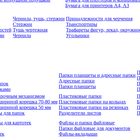
Бумага для принтеров А4, А3
Чернила, тушь, стержни
Принадлежности для черчения
Стержни
Транспортиры
остей
Тушь чертежная
Трафареты фигур, лекал, окружно
ми
Чернила
Угольники
П
Папки планшеты и адресные папки
П
Адресные папки
апок
П
Папки планшеты
зками
П
 арочным механизмом
Пластиковые папки
П
шириной корешка 70-80 мм
Пластиковые папки на кольцах
Б
шириной корешка 50 мм
Пластиковые папки на резинках
П
ы для папок
Разделители листов
П
ы для картотек
Файлы и папки файловые
Папки файловые для документов
ек
Файлы-вкладыши