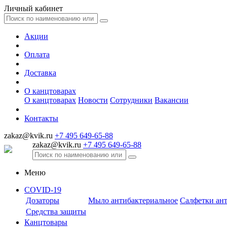
Личный кабинет
Акции
Оплата
Доставка
О канцтоварах
О канцтоварах
Новости
Сотрудники
Вакансии
Контакты
zakaz@kvik.ru
+7 495 649-65-88
zakaz@kvik.ru
+7 495 649-65-88
Меню
COVID-19
Дозаторы
Мыло антибактериальное
Салфетки ан
Средства защиты
Канцтовары