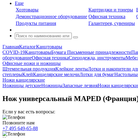
Еще
Хозтовары
Картриджи и тонеры
Демонстрационное оборудование
Офисная техника
Продукты питания
Галантерея, сувениры
Главная
Каталог
Канцтовары
COVID-19
Канцтовары
Бумага
Письменные принадлежности
Па
оборудование
Офисная техника
Спецодежда, инструменты
Мебел
Офисные ножи и ножницы
Штемпельная продукция
Клейкие ленты
Лотки и накопители дл
степлеры
Клей
Канцелярские мелочи
Лотки для бумаг
Настольны
Ножи канцелярские
Ножницы детские
Ножницы
Запасные лезвия
Ножи канцелярски
Нож универсальный MAPED (Франция) "Ze
Если у вас есть вопросы:
Позвоните нам
+7 495 649-65-88