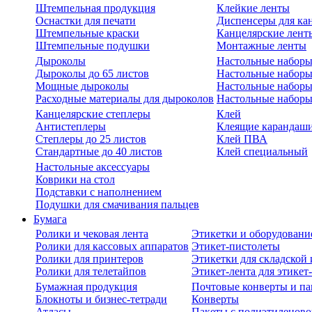
Штемпельная продукция
Клейкие ленты
Оснастки для печати
Диспенсеры для ка
Штемпельные краски
Канцелярские лент
Штемпельные подушки
Монтажные ленты
Дыроколы
Настольные набор
Дыроколы до 65 листов
Настольные наборы 
Мощные дыроколы
Настольные наборы
Расходные материалы для дыроколов
Настольные наборы
Канцелярские степлеры
Клей
Антистеплеры
Клеящие карандаш
Степлеры до 25 листов
Клей ПВА
Стандартные до 40 листов
Клей специальный
Настольные аксессуары
Коврики на стол
Подставки с наполнением
Подушки для смачивания пальцев
Бумага
Ролики и чековая лента
Этикетки и оборудовани
Ролики для кассовых аппаратов
Этикет-пистолеты
Ролики для принтеров
Этикетки для складско
Ролики для телетайпов
Этикет-лента для этикет
Бумажная продукция
Почтовые конверты и па
Блокноты и бизнес-тетради
Конверты
Атласы
Пакеты с полиэтиленов