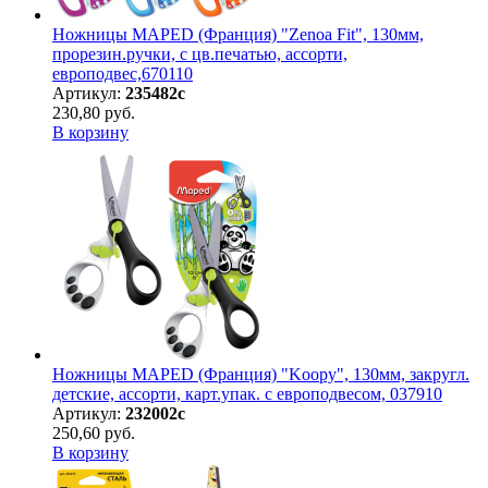
Ножницы MAPED (Франция) "Zenoa Fit", 130мм,
прорезин.ручки, с цв.печатью, ассорти,
европодвес,670110
Артикул:
235482с
230,80 руб.
В корзину
Ножницы MAPED (Франция) "Koopy", 130мм, закругл.
детские, ассорти, карт.упак. с европодвесом, 037910
Артикул:
232002с
250,60 руб.
В корзину