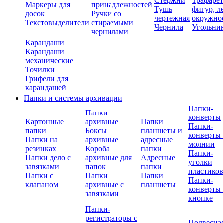
Стержни
Трафаре
Маркеры для
принадлежностей
Тушь
фигур, л
досок
Ручки со
чертежная
окружно
Текстовыделители
стираемыми
Чернила
Угольни
чернилами
Карандаши
Карандаши
механические
Точилки
Грифели для
карандашей
Папки и системы архивации
Папки-
Папки
конверты
Картонные
архивные
Папки
Папки-
папки
Боксы
планшеты и
конверты 
Папки на
архивные
адресные
молнии
резинках
Короба
папки
Папки-
Папки дело с
архивные для
Адресные
уголки
завязками
папок
папки
пластико
Папки с
Папки
Папки
Папки-
клапаном
архивные с
планшеты
конверты 
завязками
кнопке
Папки-
регистраторы с
Подвесна