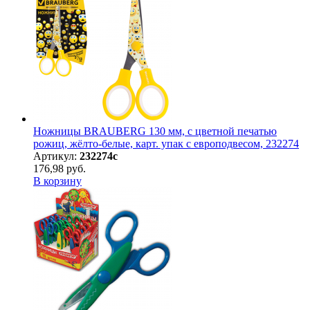
Ножницы BRAUBERG 130 мм, с цветной печатью
рожиц, жёлто-белые, карт. упак с европодвесом, 232274
Артикул:
232274с
176,98 руб.
В корзину