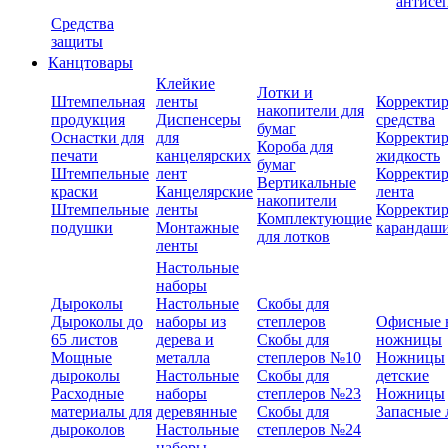
антисе
Средства
защиты
Канцтовары
Клейкие
Лотки и
Штемпельная
ленты
Корректи
накопители для
продукция
Диспенсеры
средства
бумаг
Оснастки для
для
Корректи
Короба для
печати
канцелярских
жидкость
бумаг
Штемпельные
лент
Корректи
Вертикальные
краски
Канцелярские
лента
накопители
Штемпельные
ленты
Корректи
Комплектующие
подушки
Монтажные
карандаш
для лотков
ленты
Настольные
наборы
Дыроколы
Настольные
Скобы для
Дыроколы до
наборы из
степлеров
Офисные 
65 листов
дерева и
Скобы для
ножницы
Мощные
металла
степлеров №10
Ножницы
дыроколы
Настольные
Скобы для
детские
Расходные
наборы
степлеров №23
Ножницы
материалы для
деревянные
Скобы для
Запасные 
дыроколов
Настольные
степлеров №24
наборы