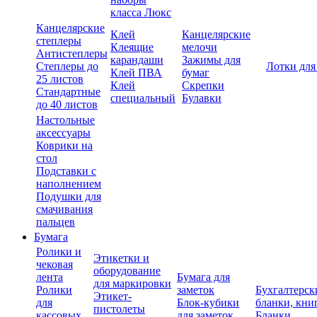
класса Люкс
Канцелярские
Клей
Канцелярские
степлеры
Клеящие
мелочи
Антистеплеры
карандаши
Зажимы для
Степлеры до
Лотки для
Клей ПВА
бумаг
25 листов
Клей
Скрепки
Стандартные
специальный
Булавки
до 40 листов
Настольные
аксессуары
Коврики на
стол
Подставки с
наполнением
Подушки для
смачивания
пальцев
Бумага
Ролики и
Этикетки и
чековая
оборудование
лента
Бумага для
для маркировки
Ролики
заметок
Бухгалтерск
Этикет-
для
Блок-кубики
бланки, кни
пистолеты
кассовых
для заметок
Бланки