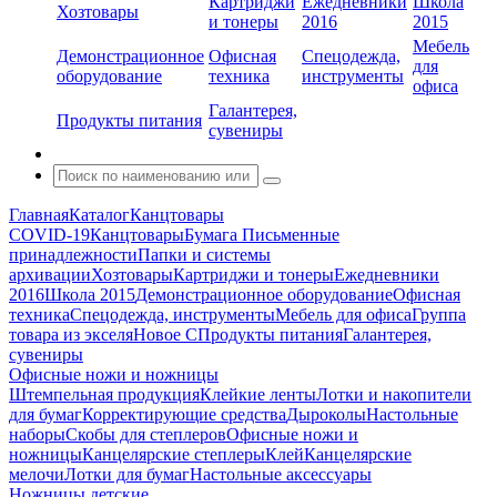
Картриджи
Ежедневники
Школа
Хозтовары
и тонеры
2016
2015
Мебель
Демонстрационное
Офисная
Спецодежда,
для
оборудование
техника
инструменты
офиса
Галантерея,
Продукты питания
сувениры
Главная
Каталог
Канцтовары
COVID-19
Канцтовары
Бумага
Письменные
принадлежности
Папки и системы
архивации
Хозтовары
Картриджи и тонеры
Ежедневники
2016
Школа 2015
Демонстрационное оборудование
Офисная
техника
Спецодежда, инструменты
Мебель для офиса
Группа
товара из экселя
Новое С
Продукты питания
Галантерея,
сувениры
Офисные ножи и ножницы
Штемпельная продукция
Клейкие ленты
Лотки и накопители
для бумаг
Корректирующие средства
Дыроколы
Настольные
наборы
Скобы для степлеров
Офисные ножи и
ножницы
Канцелярские степлеры
Клей
Канцелярские
мелочи
Лотки для бумаг
Настольные аксессуары
Ножницы детские