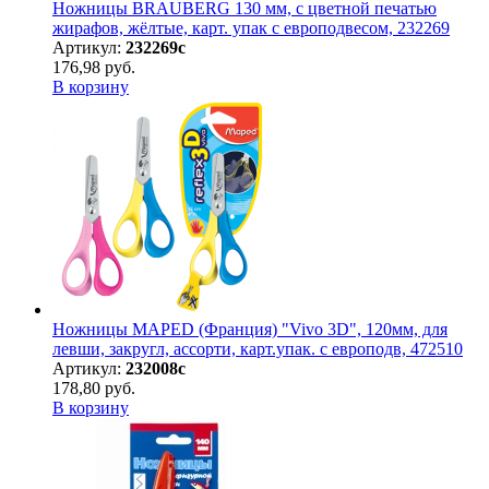
Ножницы BRAUBERG 130 мм, с цветной печатью
жирафов, жёлтые, карт. упак с европодвесом, 232269
Артикул:
232269с
176,98 руб.
В корзину
Ножницы MAPED (Франция) "Vivo 3D", 120мм, для
левши, закругл, ассорти, карт.упак. с европодв, 472510
Артикул:
232008с
178,80 руб.
В корзину