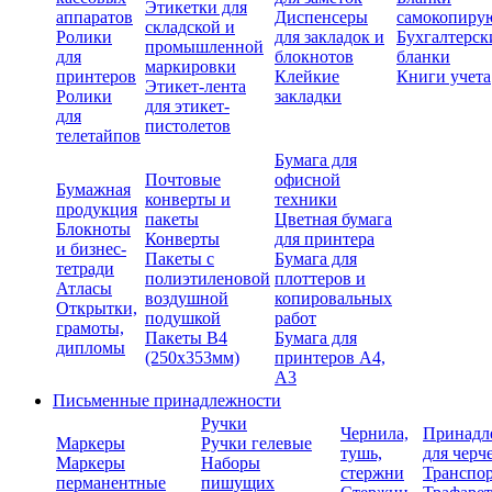
Этикетки для
аппаратов
Диспенсеры
самокопиру
складской и
Ролики
для закладок и
Бухгалтерск
промышленной
для
блокнотов
бланки
маркировки
принтеров
Клейкие
Книги учета
Этикет-лента
Ролики
закладки
для этикет-
для
пистолетов
телетайпов
Бумага для
Почтовые
офисной
Бумажная
конверты и
техники
продукция
пакеты
Цветная бумага
Блокноты
Конверты
для принтера
и бизнес-
Пакеты с
Бумага для
тетради
полиэтиленовой
плоттеров и
Атласы
воздушной
копировальных
Открытки,
подушкой
работ
грамоты,
Пакеты В4
Бумага для
дипломы
(250х353мм)
принтеров А4,
А3
Письменные принадлежности
Ручки
Чернила,
Принадл
Маркеры
Ручки гелевые
тушь,
для черч
Маркеры
Наборы
стержни
Транспо
перманентные
пишущих