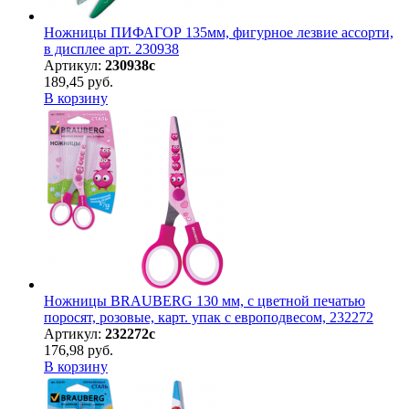
Ножницы ПИФАГОР 135мм, фигурное лезвие ассорти,
в дисплее арт. 230938
Артикул:
230938с
189,45 руб.
В корзину
Ножницы BRAUBERG 130 мм, с цветной печатью
поросят, розовые, карт. упак с европодвесом, 232272
Артикул:
232272с
176,98 руб.
В корзину