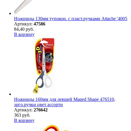
Ножницы 130мм тупокон. с пласт.ручками Attache '4005
Артикул:
47586
84,40 руб.
В корзину
Ножницы 160мм для левшей Maped Shape 476510,
эрго.ручки цвет ассорти
Артикул:
276642
363 руб.
В корзину