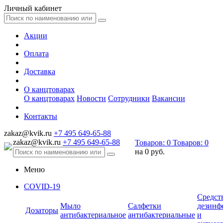
Личный кабинет
Акции
Оплата
Доставка
О канцтоварах
О канцтоварах
Новости
Сотрудники
Вакансии
Контакты
zakaz@kvik.ru
+7 495 649-65-88
zakaz@kvik.ru
+7 495 649-65-88
Товаров:
0
Товаров:
0
на
0 руб.
Меню
COVID-19
Средст
Мыло
Салфетки
дезинф
Дозаторы
антибактериальное
антибактериальные
и