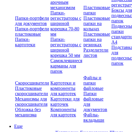
арочным
регистрат
механизмом
Пластиковые
Боксы для
Папки-
папки
подвесны
Папки-портфели
регистраторы с
Пластиковые
папок
для документов
шириной
папки на
Подвесны
Папки-портфели
корешка 70-80
кольцах
папки
пластиковые
мм
Пластиковые
стандарт
Папки-
Папки-
папки на
А4
картотеки
регистраторы с
резинках
Подставк
шириной
Разделители
для
корешка 50 мм
листов
подвесны
Самоклеящиеся
папок
карманы для
папок
Файлы и
Скоросшиватели
Картотеки и
папки
Пластиковые
компоненты
файловые
скоросшиватели
для картотек
Папки
Механизмы для
Картотеки для
файловые
скоросшивателя
карточек
для
Обложка без
Компоненты
документов
механизма
для картотек
Файлы-
вкладыши
Еще