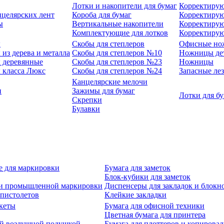
Лотки и накопители для бумаг
Корректирую
нцелярских лент
Короба для бумаг
Корректирую
ы
Вертикальные накопители
Корректирую
Комплектующие для лотков
Корректиру
ы
Скобы для степлеров
Офисные но
из дерева и металла
Скобы для степлеров №10
Ножницы де
 деревянные
Скобы для степлеров №23
Ножницы
 класса Люкс
Скобы для степлеров №24
Запасные ле
Канцелярские мелочи
и
Зажимы для бумаг
Лотки для б
Скрепки
Булавки
е для маркировки
Бумага для заметок
Блок-кубики для заметок
й и промышленной маркировки
Диспенсеры для закладок и блокн
-пистолетов
Клейкие закладки
кеты
Бумага для офисной техники
Цветная бумага для принтера
ой воздушной подушкой
Бумага для плоттеров и копирова