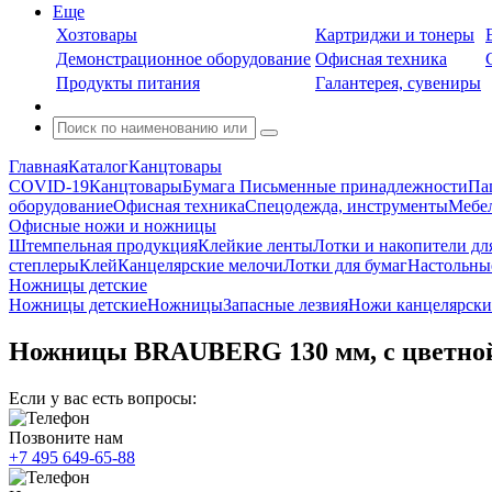
Еще
Хозтовары
Картриджи и тонеры
Демонстрационное оборудование
Офисная техника
Продукты питания
Галантерея, сувениры
Главная
Каталог
Канцтовары
COVID-19
Канцтовары
Бумага
Письменные принадлежности
Па
оборудование
Офисная техника
Спецодежда, инструменты
Мебел
Офисные ножи и ножницы
Штемпельная продукция
Клейкие ленты
Лотки и накопители дл
степлеры
Клей
Канцелярские мелочи
Лотки для бумаг
Настольны
Ножницы детские
Ножницы детские
Ножницы
Запасные лезвия
Ножи канцелярски
Ножницы BRAUBERG 130 мм, с цветной п
Если у вас есть вопросы:
Позвоните нам
+7 495 649-65-88