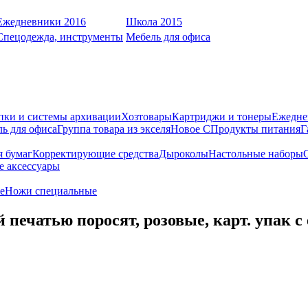
Ежедневники 2016
Школа 2015
Спецодежда, инструменты
Мебель для офиса
пки и системы архивации
Хозтовары
Картриджи и тонеры
Ежедне
ь для офиса
Группа товара из экселя
Новое С
Продукты питания
Г
я бумаг
Корректирующие средства
Дыроколы
Настольные наборы
е аксессуары
е
Ножи специальные
ечатью поросят, розовые, карт. упак с 