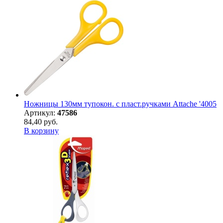
Ножницы 130мм тупокон. с пласт.ручками Attache '4005
Артикул:
47586
84,40 руб.
В корзину