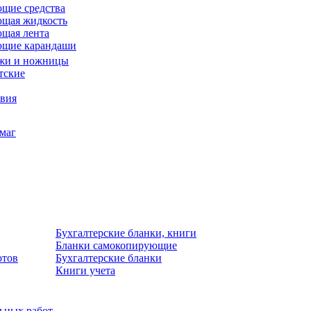
щие средства
щая жидкость
щая лента
ющие карандаши
жи и ножницы
тские
звия
умаг
Бухгалтерские бланки, книги
Бланки самокопирующие
отов
Бухгалтерские бланки
Книги учета
льных работ