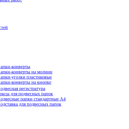
стей
апки-конверты
апки-конверты на молнии
апки-уголки пластиковые
апки-конверты на кнопке
одвесная регистратура
оксы для подвесных папок
одвесные папки стандартные А4
одставка для подвесных папок