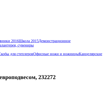
вники 2016
Школа 2015
Демонстрационное
алантерея, сувениры
Скобы для степлеров
Офисные ножи и ножницы
Канцелярские
европодвесом, 232272