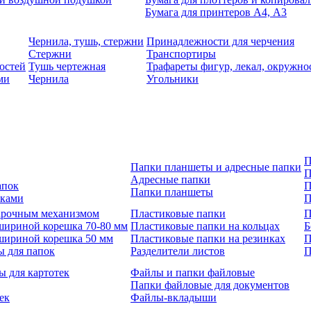
Бумага для принтеров А4, А3
Чернила, тушь, стержни
Принадлежности для черчения
Стержни
Транспортиры
остей
Тушь чертежная
Трафареты фигур, лекал, окружно
ми
Чернила
Угольники
П
Папки планшеты и адресные папки
П
Адресные папки
апок
П
Папки планшеты
зками
П
 арочным механизмом
Пластиковые папки
П
шириной корешка 70-80 мм
Пластиковые папки на кольцах
Б
шириной корешка 50 мм
Пластиковые папки на резинках
П
ы для папок
Разделители листов
П
ы для картотек
Файлы и папки файловые
Папки файловые для документов
ек
Файлы-вкладыши