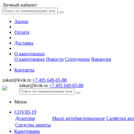
Личный кабинет
Акции
Оплата
Доставка
О канцтоварах
О канцтоварах
Новости
Сотрудники
Вакансии
Контакты
zakaz@kvik.ru
+7 495 649-65-88
zakaz@kvik.ru
+7 495 649-65-88
Меню
COVID-19
Дозаторы
Мыло антибактериальное
Салфетки ан
Средства защиты
Канцтовары