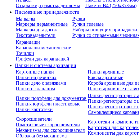
Открытки, грамоты, дипломы
Пакеты В4 (250х353мм)
Письменные принадлежности
Маркеры
Ручки
Маркеры перманентные
Ручки гелевые
Маркеры для досок
Наборы пишущих принадлежн
Текстовыделители
Ручки со стираемыми чернила
Карандаши
Карандаши механические
Точилки
Грифели для карандашей
Папки и системы архивации
Картонные папки
Папки архивные
Папки на резинках
Боксы архивные
Папки дело с завязками
Короба архивные для п
Папки с клапаном
Папки архивные с завя
Папки-регистраторы с
Папки-портфели для документов
Папки-регистраторы с 
Папки-портфели пластиковые
Папки-регистраторы с 
Папки-картотеки
Самоклеящиеся карман
Скоросшиватели
Картотеки и компонент
Пластиковые скоросшиватели
Картотеки для карточек
Механизмы для скоросшивателя
Компоненты для картот
Обложка без механизма