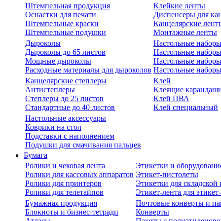
Штемпельная продукция
Клейкие ленты
Оснастки для печати
Диспенсеры для ка
Штемпельные краски
Канцелярские лент
Штемпельные подушки
Монтажные ленты
Дыроколы
Настольные набор
Дыроколы до 65 листов
Настольные наборы 
Мощные дыроколы
Настольные наборы
Расходные материалы для дыроколов
Настольные наборы
Канцелярские степлеры
Клей
Антистеплеры
Клеящие карандаш
Степлеры до 25 листов
Клей ПВА
Стандартные до 40 листов
Клей специальный
Настольные аксессуары
Коврики на стол
Подставки с наполнением
Подушки для смачивания пальцев
Бумага
Ролики и чековая лента
Этикетки и оборудовани
Ролики для кассовых аппаратов
Этикет-пистолеты
Ролики для принтеров
Этикетки для складско
Ролики для телетайпов
Этикет-лента для этикет
Бумажная продукция
Почтовые конверты и па
Блокноты и бизнес-тетради
Конверты
Атласы
Пакеты с полиэтиленов