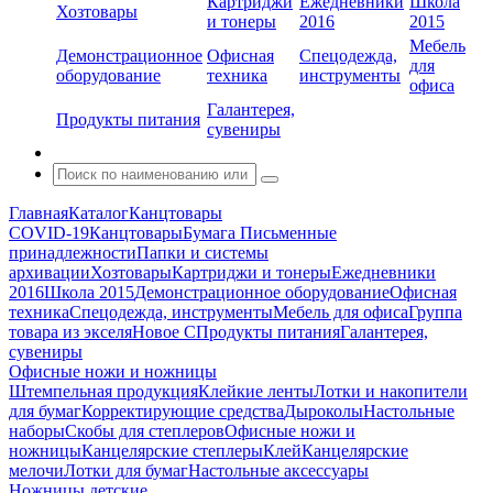
Картриджи
Ежедневники
Школа
Хозтовары
и тонеры
2016
2015
Мебель
Демонстрационное
Офисная
Спецодежда,
для
оборудование
техника
инструменты
офиса
Галантерея,
Продукты питания
сувениры
Главная
Каталог
Канцтовары
COVID-19
Канцтовары
Бумага
Письменные
принадлежности
Папки и системы
архивации
Хозтовары
Картриджи и тонеры
Ежедневники
2016
Школа 2015
Демонстрационное оборудование
Офисная
техника
Спецодежда, инструменты
Мебель для офиса
Группа
товара из экселя
Новое С
Продукты питания
Галантерея,
сувениры
Офисные ножи и ножницы
Штемпельная продукция
Клейкие ленты
Лотки и накопители
для бумаг
Корректирующие средства
Дыроколы
Настольные
наборы
Скобы для степлеров
Офисные ножи и
ножницы
Канцелярские степлеры
Клей
Канцелярские
мелочи
Лотки для бумаг
Настольные аксессуары
Ножницы детские