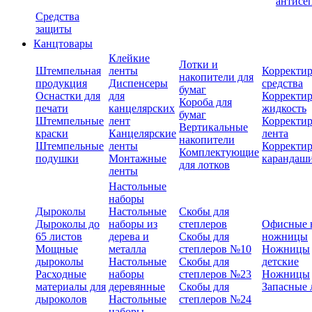
антисе
Средства
защиты
Канцтовары
Клейкие
Лотки и
Штемпельная
ленты
Корректи
накопители для
продукция
Диспенсеры
средства
бумаг
Оснастки для
для
Корректи
Короба для
печати
канцелярских
жидкость
бумаг
Штемпельные
лент
Корректи
Вертикальные
краски
Канцелярские
лента
накопители
Штемпельные
ленты
Корректи
Комплектующие
подушки
Монтажные
карандаш
для лотков
ленты
Настольные
наборы
Дыроколы
Настольные
Скобы для
Дыроколы до
наборы из
степлеров
Офисные 
65 листов
дерева и
Скобы для
ножницы
Мощные
металла
степлеров №10
Ножницы
дыроколы
Настольные
Скобы для
детские
Расходные
наборы
степлеров №23
Ножницы
материалы для
деревянные
Скобы для
Запасные 
дыроколов
Настольные
степлеров №24
наборы