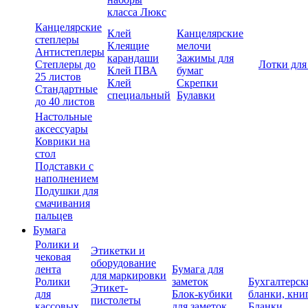
класса Люкс
Канцелярские
Клей
Канцелярские
степлеры
Клеящие
мелочи
Антистеплеры
карандаши
Зажимы для
Степлеры до
Лотки для
Клей ПВА
бумаг
25 листов
Клей
Скрепки
Стандартные
специальный
Булавки
до 40 листов
Настольные
аксессуары
Коврики на
стол
Подставки с
наполнением
Подушки для
смачивания
пальцев
Бумага
Ролики и
Этикетки и
чековая
оборудование
лента
Бумага для
для маркировки
Ролики
заметок
Бухгалтерск
Этикет-
для
Блок-кубики
бланки, кни
пистолеты
кассовых
для заметок
Бланки