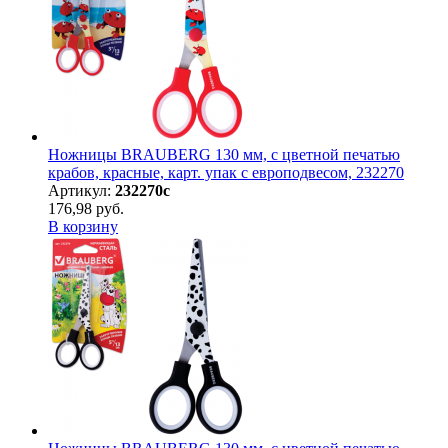
Ножницы BRAUBERG 130 мм, с цветной печатью
крабов, красные, карт. упак с европодвесом, 232270
Артикул:
232270с
176,98 руб.
В корзину