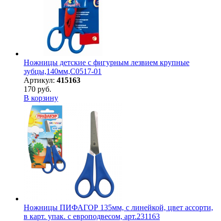
Ножницы детские с фигурным лезвием крупные
зубцы,140мм,С0517-01
Артикул:
415163
170 руб.
В корзину
Ножницы ПИФАГОР 135мм, с линейкой, цвет ассорти,
в карт. упак. с европодвесом, арт.231163