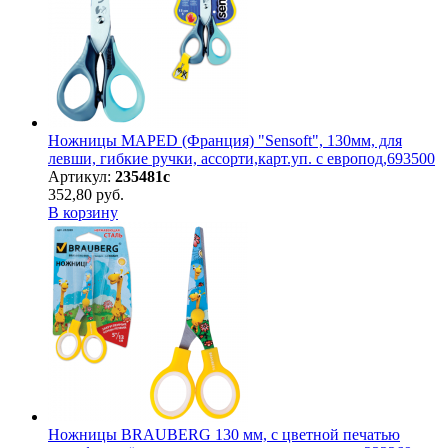
Ножницы MAPED (Франция) "Sensoft", 130мм, для
левши, гибкие ручки, ассорти,карт.уп. с европод,693500
Артикул:
235481с
352,80 руб.
В корзину
Ножницы BRAUBERG 130 мм, с цветной печатью