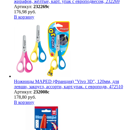
жирафов, жёлтые, карт. упак с европодвесом, 232269
Артикул:
232269с
176,98 руб.
В корзину
Ножницы MAPED (Франция) "Vivo 3D", 120мм, для
левши, закругл, ассорти, карт.упак. с европодв, 472510
Артикул:
232008с
178,80 руб.
В корзину