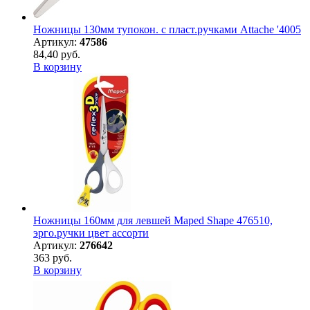
Ножницы 130мм тупокон. с пласт.ручками Attache '4005
Артикул:
47586
84,40 руб.
В корзину
Ножницы 160мм для левшей Maped Shape 476510,
эрго.ручки цвет ассорти
Артикул:
276642
363 руб.
В корзину