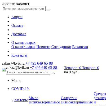
Личный кабинет
Акции
Оплата
Доставка
О канцтоварах
О канцтоварах
Новости
Сотрудники
Вакансии
Контакты
zakaz@kvik.ru
+7 495 649-65-88
zakaz@kvik.ru
+7 495 649-65-88
Товаров:
0
Товаров:
0
на
0 руб.
Меню
COVID-19
Средст
Мыло
Салфетки
дезинф
Дозаторы
антибактериальное
антибактериальные
и