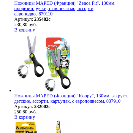
Ножницы MAPED (Франция) "Zenoa Fit", 130мм,
прорезин.ручки, с цв.печатью, ассорти,
европодвес,670110
Артикул:
235482с
230,80 руб.
В корзину
Ножницы MAPED (Франция) "Koopy", 130мм, закругл.
детские, ассорти, карт.упак. с европодвесом, 037910
Артикул:
232002с
250,60 руб.
В корзину