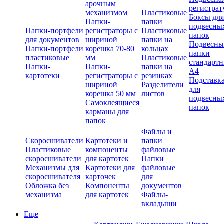
арочным
регистрат
механизмом
Пластиковые
Боксы для
Папки-
папки
подвесны
Папки-портфели
регистраторы с
Пластиковые
папок
для документов
шириной
папки на
Подвесны
Папки-портфели
корешка 70-80
кольцах
папки
пластиковые
мм
Пластиковые
стандарт
Папки-
Папки-
папки на
А4
картотеки
регистраторы с
резинках
Подставк
шириной
Разделители
для
корешка 50 мм
листов
подвесны
Самоклеящиеся
папок
карманы для
папок
Файлы и
Скоросшиватели
Картотеки и
папки
Пластиковые
компоненты
файловые
скоросшиватели
для картотек
Папки
Механизмы для
Картотеки для
файловые
скоросшивателя
карточек
для
Обложка без
Компоненты
документов
механизма
для картотек
Файлы-
вкладыши
Еще