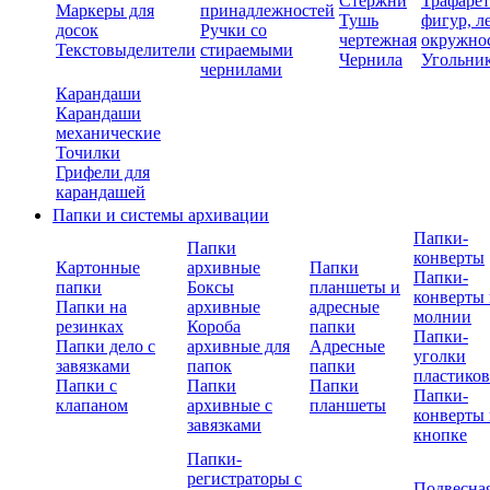
Стержни
Трафаре
Маркеры для
принадлежностей
Тушь
фигур, л
досок
Ручки со
чертежная
окружно
Текстовыделители
стираемыми
Чернила
Угольни
чернилами
Карандаши
Карандаши
механические
Точилки
Грифели для
карандашей
Папки и системы архивации
Папки-
Папки
конверты
Картонные
архивные
Папки
Папки-
папки
Боксы
планшеты и
конверты 
Папки на
архивные
адресные
молнии
резинках
Короба
папки
Папки-
Папки дело с
архивные для
Адресные
уголки
завязками
папок
папки
пластико
Папки с
Папки
Папки
Папки-
клапаном
архивные с
планшеты
конверты 
завязками
кнопке
Папки-
регистраторы с
Подвесна