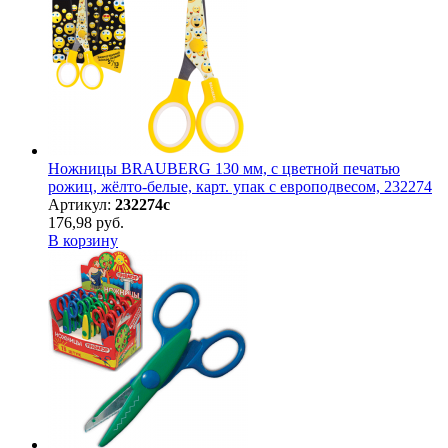
Ножницы BRAUBERG 130 мм, с цветной печатью
рожиц, жёлто-белые, карт. упак с европодвесом, 232274
Артикул:
232274с
176,98 руб.
В корзину