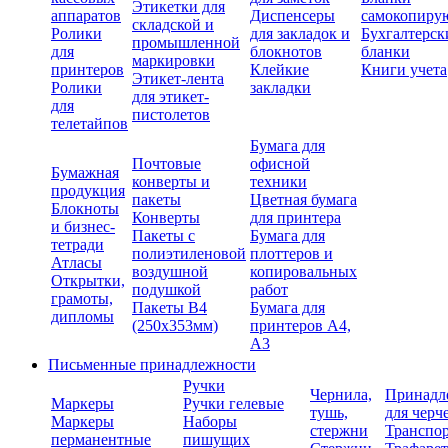
Этикетки для
аппаратов
Диспенсеры
самокопиру
складской и
Ролики
для закладок и
Бухгалтерск
промышленной
для
блокнотов
бланки
маркировки
принтеров
Клейкие
Книги учета
Этикет-лента
Ролики
закладки
для этикет-
для
пистолетов
телетайпов
Бумага для
Почтовые
офисной
Бумажная
конверты и
техники
продукция
пакеты
Цветная бумага
Блокноты
Конверты
для принтера
и бизнес-
Пакеты с
Бумага для
тетради
полиэтиленовой
плоттеров и
Атласы
воздушной
копировальных
Открытки,
подушкой
работ
грамоты,
Пакеты В4
Бумага для
дипломы
(250х353мм)
принтеров А4,
А3
Письменные принадлежности
Ручки
Чернила,
Принадл
Маркеры
Ручки гелевые
тушь,
для черч
Маркеры
Наборы
стержни
Транспо
перманентные
пишущих