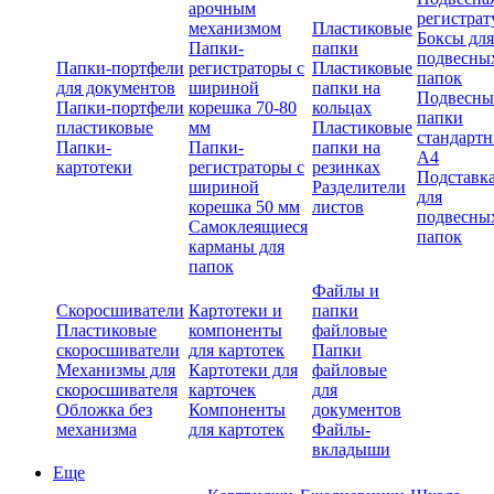
арочным
регистрат
механизмом
Пластиковые
Боксы для
Папки-
папки
подвесны
Папки-портфели
регистраторы с
Пластиковые
папок
для документов
шириной
папки на
Подвесны
Папки-портфели
корешка 70-80
кольцах
папки
пластиковые
мм
Пластиковые
стандарт
Папки-
Папки-
папки на
А4
картотеки
регистраторы с
резинках
Подставк
шириной
Разделители
для
корешка 50 мм
листов
подвесны
Самоклеящиеся
папок
карманы для
папок
Файлы и
Скоросшиватели
Картотеки и
папки
Пластиковые
компоненты
файловые
скоросшиватели
для картотек
Папки
Механизмы для
Картотеки для
файловые
скоросшивателя
карточек
для
Обложка без
Компоненты
документов
механизма
для картотек
Файлы-
вкладыши
Еще