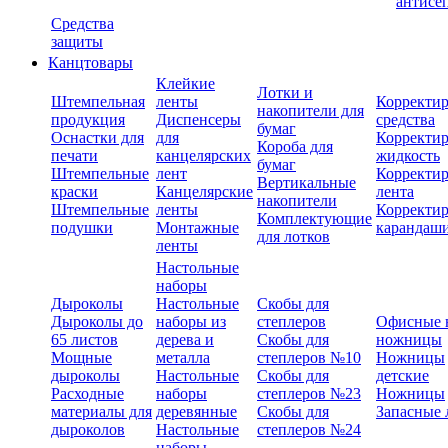
антисе
Средства
защиты
Канцтовары
Клейкие
Лотки и
Штемпельная
ленты
Корректи
накопители для
продукция
Диспенсеры
средства
бумаг
Оснастки для
для
Корректи
Короба для
печати
канцелярских
жидкость
бумаг
Штемпельные
лент
Корректи
Вертикальные
краски
Канцелярские
лента
накопители
Штемпельные
ленты
Корректи
Комплектующие
подушки
Монтажные
карандаш
для лотков
ленты
Настольные
наборы
Дыроколы
Настольные
Скобы для
Дыроколы до
наборы из
степлеров
Офисные 
65 листов
дерева и
Скобы для
ножницы
Мощные
металла
степлеров №10
Ножницы
дыроколы
Настольные
Скобы для
детские
Расходные
наборы
степлеров №23
Ножницы
материалы для
деревянные
Скобы для
Запасные 
дыроколов
Настольные
степлеров №24
наборы