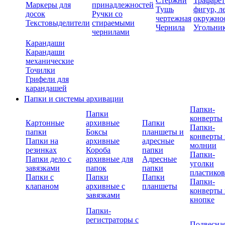
Стержни
Трафаре
Маркеры для
принадлежностей
Тушь
фигур, л
досок
Ручки со
чертежная
окружно
Текстовыделители
стираемыми
Чернила
Угольни
чернилами
Карандаши
Карандаши
механические
Точилки
Грифели для
карандашей
Папки и системы архивации
Папки-
Папки
конверты
Картонные
архивные
Папки
Папки-
папки
Боксы
планшеты и
конверты 
Папки на
архивные
адресные
молнии
резинках
Короба
папки
Папки-
Папки дело с
архивные для
Адресные
уголки
завязками
папок
папки
пластико
Папки с
Папки
Папки
Папки-
клапаном
архивные с
планшеты
конверты 
завязками
кнопке
Папки-
регистраторы с
Подвесна