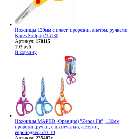
Ножницы 130мм с пласт. прорезин. анатом. ручками
Kores Softgrip '35130
Артикул:
178115
193 руб.
В корзину
Ножницы MAPED (Франция) "Zenoa Fit", 130мм,
прорезин.ручки, с цв.печатью, ассорти,
европодвес,670110
Артикул:
235482с