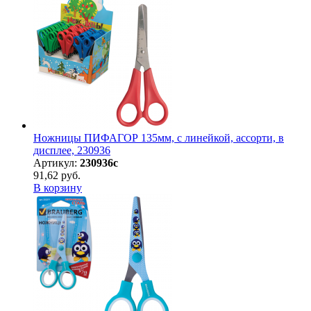
Ножницы ПИФАГОР 135мм, с линейкой, ассорти, в
дисплее, 230936
Артикул:
230936с
91,62 руб.
В корзину