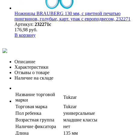
Ножницы BRAUBERG 130 мм, с цветной печатью
пингвинов, голубые, карт. упак с европодвесом, 232271
Артикул:
232271с
176,98 руб.
В корзину
Описание
Характеристики
Отзывы о товаре
Наличие на складе
Название торговой
Tukzar
марки
Торговая марка
Tukzar
Пол ребенка
универсальные
Возрастная группа
младшие классы
Наличие фиксатора
нет
Длина
135 мм