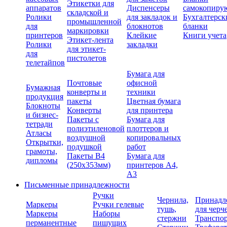
Этикетки для
аппаратов
Диспенсеры
самокопиру
складской и
Ролики
для закладок и
Бухгалтерск
промышленной
для
блокнотов
бланки
маркировки
принтеров
Клейкие
Книги учета
Этикет-лента
Ролики
закладки
для этикет-
для
пистолетов
телетайпов
Бумага для
Почтовые
офисной
Бумажная
конверты и
техники
продукция
пакеты
Цветная бумага
Блокноты
Конверты
для принтера
и бизнес-
Пакеты с
Бумага для
тетради
полиэтиленовой
плоттеров и
Атласы
воздушной
копировальных
Открытки,
подушкой
работ
грамоты,
Пакеты В4
Бумага для
дипломы
(250х353мм)
принтеров А4,
А3
Письменные принадлежности
Ручки
Чернила,
Принадл
Маркеры
Ручки гелевые
тушь,
для черч
Маркеры
Наборы
стержни
Транспо
перманентные
пишущих