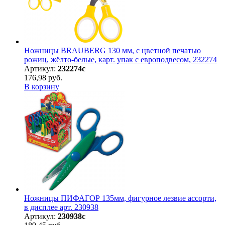
Ножницы BRAUBERG 130 мм, с цветной печатью
рожиц, жёлто-белые, карт. упак с европодвесом, 232274
Артикул:
232274с
176,98 руб.
В корзину
Ножницы ПИФАГОР 135мм, фигурное лезвие ассорти,
в дисплее арт. 230938
Артикул:
230938с