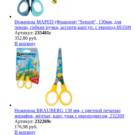
Ножницы MAPED (Франция) "Sensoft", 130мм, для
левши, гибкие ручки, ассорти,карт.уп. с европод,693500
Артикул:
235481с
352,80 руб.
В корзину
Ножницы BRAUBERG 130 мм, с цветной печатью
жирафов, жёлтые, карт. упак с европодвесом, 232269
Артикул:
232269с
176,98 руб.
В корзину