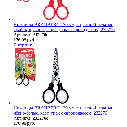
Ножницы BRAUBERG 130 мм, с цветной печатью
крабов, красные, карт. упак с европодвесом, 232270
Артикул:
232270с
176,98 руб.
В корзину
Ножницы BRAUBERG 130 мм, с цветной печатью,
чёрно-белые, карт. упак с европодвесом, 232276
Артикул:
232276с
176,98 руб.