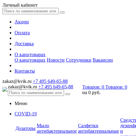
Личный кабинет
Акции
Оплата
Доставка
О канцтоварах
О канцтоварах
Новости
Сотрудники
Вакансии
Контакты
zakaz@kvik.ru
+7 495 649-65-88
zakaz@kvik.ru
+7 495 649-65-88
Товаров:
0
Товаров:
0
на
0 руб.
Меню
COVID-19
Средст
Мыло
Салфетки
дезинф
Дозаторы
антибактериальное
антибактериальные
и