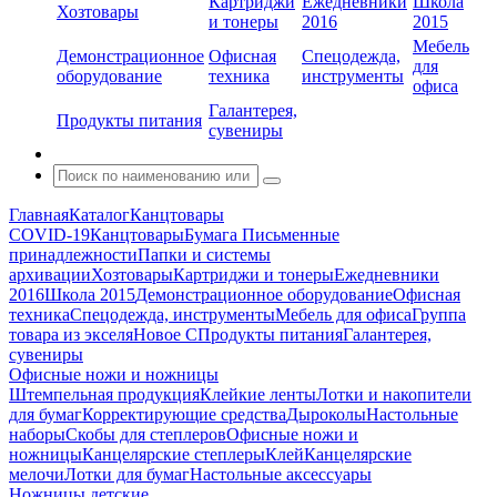
Картриджи
Ежедневники
Школа
Хозтовары
и тонеры
2016
2015
Мебель
Демонстрационное
Офисная
Спецодежда,
для
оборудование
техника
инструменты
офиса
Галантерея,
Продукты питания
сувениры
Главная
Каталог
Канцтовары
COVID-19
Канцтовары
Бумага
Письменные
принадлежности
Папки и системы
архивации
Хозтовары
Картриджи и тонеры
Ежедневники
2016
Школа 2015
Демонстрационное оборудование
Офисная
техника
Спецодежда, инструменты
Мебель для офиса
Группа
товара из экселя
Новое С
Продукты питания
Галантерея,
сувениры
Офисные ножи и ножницы
Штемпельная продукция
Клейкие ленты
Лотки и накопители
для бумаг
Корректирующие средства
Дыроколы
Настольные
наборы
Скобы для степлеров
Офисные ножи и
ножницы
Канцелярские степлеры
Клей
Канцелярские
мелочи
Лотки для бумаг
Настольные аксессуары
Ножницы детские