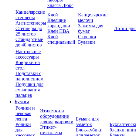
класса Люкс
Канцелярские
Клей
Канцелярские
степлеры
Клеящие
мелочи
Антистеплеры
карандаши
Зажимы для
Степлеры до
Лотки для
Клей ПВА
бумаг
25 листов
Клей
Скрепки
Стандартные
специальный
Булавки
до 40 листов
Настольные
аксессуары
Коврики на
стол
Подставки с
наполнением
Подушки для
смачивания
пальцев
Бумага
Ролики и
Этикетки и
чековая
оборудование
лента
Бумага для
для маркировки
Ролики
заметок
Бухгалтерск
Этикет-
для
Блок-кубики
бланки, кни
пистолеты
кассовых
для заметок
Бланки