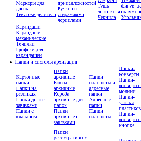
Стержни
Трафаре
Маркеры для
принадлежностей
Тушь
фигур, л
досок
Ручки со
чертежная
окружно
Текстовыделители
стираемыми
Чернила
Угольни
чернилами
Карандаши
Карандаши
механические
Точилки
Грифели для
карандашей
Папки и системы архивации
Папки-
Папки
конверты
Картонные
архивные
Папки
Папки-
папки
Боксы
планшеты и
конверты 
Папки на
архивные
адресные
молнии
резинках
Короба
папки
Папки-
Папки дело с
архивные для
Адресные
уголки
завязками
папок
папки
пластико
Папки с
Папки
Папки
Папки-
клапаном
архивные с
планшеты
конверты 
завязками
кнопке
Папки-
регистраторы с
Подвесна