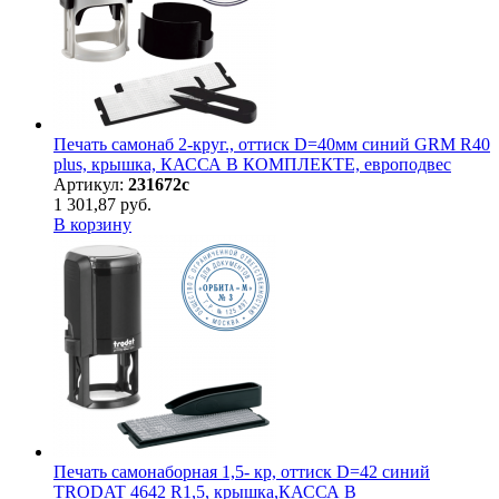
Печать самонаб 2-круг., оттиск D=40мм синий GRM R40
plus, крышка, КАССА В КОМПЛЕКТЕ, европодвес
Артикул:
231672с
1 301,87 руб.
В корзину
Печать самонаборная 1,5- кр, оттиск D=42 синий
TRODAT 4642 R1,5, крышка,КАССА В