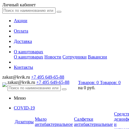
Личный кабинет
Акции
Оплата
Доставка
О канцтоварах
О канцтоварах
Новости
Сотрудники
Вакансии
Контакты
zakaz@kvik.ru
+7 495 649-65-88
zakaz@kvik.ru
+7 495 649-65-88
Товаров:
0
Товаров:
0
на
0 руб.
Меню
COVID-19
Средст
Мыло
Салфетки
дезинф
Дозаторы
антибактериальное
антибактериальные
и