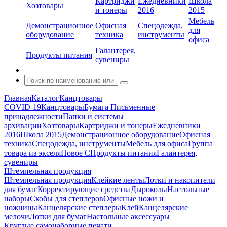
Картриджи
Ежедневники
Школа
Хозтовары
и тонеры
2016
2015
Мебель
Демонстрационное
Офисная
Спецодежда,
для
оборудование
техника
инструменты
офиса
Галантерея,
Продукты питания
сувениры
Главная
Каталог
Канцтовары
COVID-19
Канцтовары
Бумага
Письменные
принадлежности
Папки и системы
архивации
Хозтовары
Картриджи и тонеры
Ежедневники
2016
Школа 2015
Демонстрационное оборудование
Офисная
техника
Спецодежда, инструменты
Мебель для офиса
Группа
товара из экселя
Новое С
Продукты питания
Галантерея,
сувениры
Штемпельная продукция
Штемпельная продукция
Клейкие ленты
Лотки и накопители
для бумаг
Корректирующие средства
Дыроколы
Настольные
наборы
Скобы для степлеров
Офисные ножи и
ножницы
Канцелярские степлеры
Клей
Канцелярские
мелочи
Лотки для бумаг
Настольные аксессуары
Круглые самонаборные печати