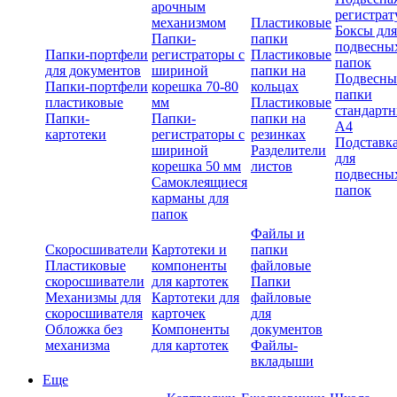
арочным
регистрат
механизмом
Пластиковые
Боксы для
Папки-
папки
подвесны
Папки-портфели
регистраторы с
Пластиковые
папок
для документов
шириной
папки на
Подвесны
Папки-портфели
корешка 70-80
кольцах
папки
пластиковые
мм
Пластиковые
стандарт
Папки-
Папки-
папки на
А4
картотеки
регистраторы с
резинках
Подставк
шириной
Разделители
для
корешка 50 мм
листов
подвесны
Самоклеящиеся
папок
карманы для
папок
Файлы и
Скоросшиватели
Картотеки и
папки
Пластиковые
компоненты
файловые
скоросшиватели
для картотек
Папки
Механизмы для
Картотеки для
файловые
скоросшивателя
карточек
для
Обложка без
Компоненты
документов
механизма
для картотек
Файлы-
вкладыши
Еще