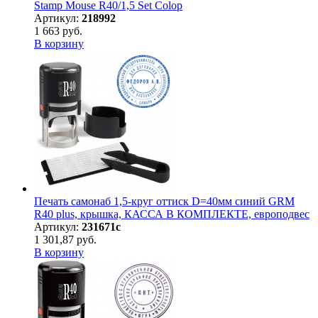
Stamp Mouse R40/1,5 Set Colop
Артикул:
218992
1 663 руб.
В корзину
Печать самонаб 1,5-круг оттиск D=40мм синий GRM
R40 plus, крышка, КАССА В КОМПЛЕКТЕ, европодвес
Артикул:
231671с
1 301,87 руб.
В корзину