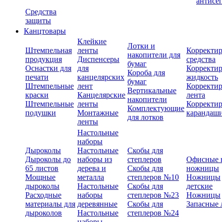
антисе
Средства
защиты
Канцтовары
Клейкие
Лотки и
Штемпельная
ленты
Корректи
накопители для
продукция
Диспенсеры
средства
бумаг
Оснастки для
для
Корректи
Короба для
печати
канцелярских
жидкость
бумаг
Штемпельные
лент
Корректи
Вертикальные
краски
Канцелярские
лента
накопители
Штемпельные
ленты
Корректи
Комплектующие
подушки
Монтажные
карандаш
для лотков
ленты
Настольные
наборы
Дыроколы
Настольные
Скобы для
Дыроколы до
наборы из
степлеров
Офисные 
65 листов
дерева и
Скобы для
ножницы
Мощные
металла
степлеров №10
Ножницы
дыроколы
Настольные
Скобы для
детские
Расходные
наборы
степлеров №23
Ножницы
материалы для
деревянные
Скобы для
Запасные 
дыроколов
Настольные
степлеров №24
наборы