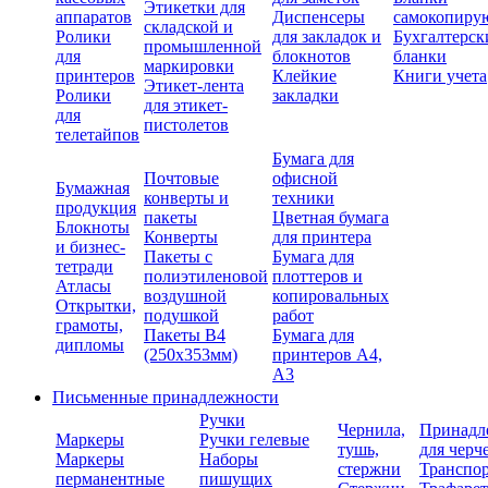
Этикетки для
аппаратов
Диспенсеры
самокопиру
складской и
Ролики
для закладок и
Бухгалтерск
промышленной
для
блокнотов
бланки
маркировки
принтеров
Клейкие
Книги учета
Этикет-лента
Ролики
закладки
для этикет-
для
пистолетов
телетайпов
Бумага для
Почтовые
офисной
Бумажная
конверты и
техники
продукция
пакеты
Цветная бумага
Блокноты
Конверты
для принтера
и бизнес-
Пакеты с
Бумага для
тетради
полиэтиленовой
плоттеров и
Атласы
воздушной
копировальных
Открытки,
подушкой
работ
грамоты,
Пакеты В4
Бумага для
дипломы
(250х353мм)
принтеров А4,
А3
Письменные принадлежности
Ручки
Чернила,
Принадл
Маркеры
Ручки гелевые
тушь,
для черч
Маркеры
Наборы
стержни
Транспо
перманентные
пишущих