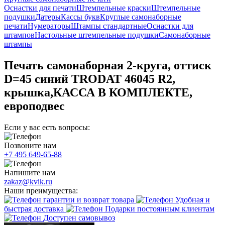
Оснастки для печати
Штемпельные краски
Штемпельные
подушки
Датеры
Кассы букв
Круглые самонаборные
печати
Нумераторы
Штампы стандартные
Оснастки для
штампов
Настольные штемпельные подушки
Самонаборные
штампы
Печать самонаборная 2-круга, оттиск
D=45 синий TRODAT 46045 R2,
крышка,КАССА В КОМПЛЕКТЕ,
европодвес
Если у вас есть вопросы:
Позвоните нам
+7 495 649-65-88
Напишите нам
zakaz@kvik.ru
Наши преимущества:
гарантии и возврат товара
Удобная и
быстрая доставка
Подарки постоянным клиентам
Доступен самовывоз