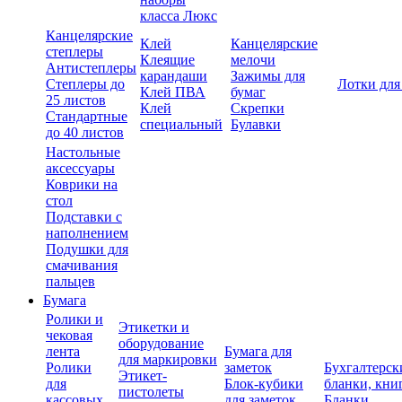
класса Люкс
Канцелярские
Клей
Канцелярские
степлеры
Клеящие
мелочи
Антистеплеры
карандаши
Зажимы для
Степлеры до
Лотки для
Клей ПВА
бумаг
25 листов
Клей
Скрепки
Стандартные
специальный
Булавки
до 40 листов
Настольные
аксессуары
Коврики на
стол
Подставки с
наполнением
Подушки для
смачивания
пальцев
Бумага
Ролики и
Этикетки и
чековая
оборудование
лента
Бумага для
для маркировки
Ролики
заметок
Бухгалтерск
Этикет-
для
Блок-кубики
бланки, кни
пистолеты
кассовых
для заметок
Бланки