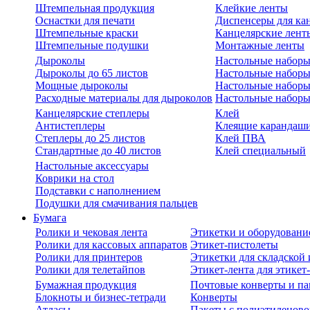
Штемпельная продукция
Клейкие ленты
Оснастки для печати
Диспенсеры для ка
Штемпельные краски
Канцелярские лент
Штемпельные подушки
Монтажные ленты
Дыроколы
Настольные набор
Дыроколы до 65 листов
Настольные наборы 
Мощные дыроколы
Настольные наборы
Расходные материалы для дыроколов
Настольные наборы
Канцелярские степлеры
Клей
Антистеплеры
Клеящие карандаш
Степлеры до 25 листов
Клей ПВА
Стандартные до 40 листов
Клей специальный
Настольные аксессуары
Коврики на стол
Подставки с наполнением
Подушки для смачивания пальцев
Бумага
Ролики и чековая лента
Этикетки и оборудовани
Ролики для кассовых аппаратов
Этикет-пистолеты
Ролики для принтеров
Этикетки для складско
Ролики для телетайпов
Этикет-лента для этикет
Бумажная продукция
Почтовые конверты и па
Блокноты и бизнес-тетради
Конверты
Атласы
Пакеты с полиэтиленов