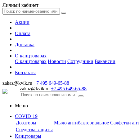
Личный кабинет
Акции
Оплата
Доставка
О канцтоварах
О канцтоварах
Новости
Сотрудники
Вакансии
Контакты
zakaz@kvik.ru
+7 495 649-65-88
zakaz@kvik.ru
+7 495 649-65-88
Меню
COVID-19
Дозаторы
Мыло антибактериальное
Салфетки ан
Средства защиты
Канцтовары