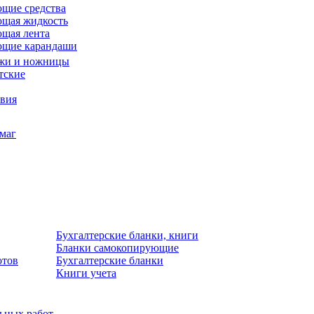
щие средства
щая жидкость
щая лента
ющие карандаши
жи и ножницы
тские
звия
умаг
Бухгалтерские бланки, книги
Бланки самокопирующие
отов
Бухгалтерские бланки
Книги учета
льных работ