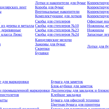
Лотки и накопители для бумаг
Корректирую
нцелярских лент
Короба для бумаг
Корректирую
ы
Вертикальные накопители
Корректирую
Комплектующие для лотков
Корректиру
ы
Скобы для степлеров
Офисные но
из дерева и металла
Скобы для степлеров №10
Ножницы де
 деревянные
Скобы для степлеров №23
Ножницы
 класса Люкс
Скобы для степлеров №24
Запасные ле
Канцелярские мелочи
и
Зажимы для бумаг
Лотки для б
Скрепки
Булавки
е для маркировки
Бумага для заметок
Блок-кубики для заметок
й и промышленной маркировки
Диспенсеры для закладок и блокн
-пистолетов
Клейкие закладки
кеты
Бумага для офисной техники
Цветная бумага для принтера
ой воздушной подушкой
Бумага для плоттеров и копирова