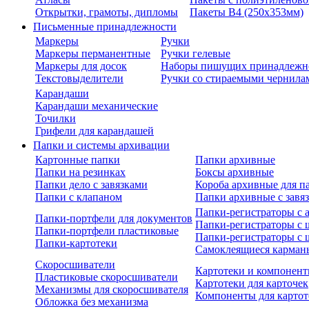
Открытки, грамоты, дипломы
Пакеты В4 (250х353мм)
Письменные принадлежности
Маркеры
Ручки
Маркеры перманентные
Ручки гелевые
Маркеры для досок
Наборы пишущих принадлежн
Текстовыделители
Ручки со стираемыми чернила
Карандаши
Карандаши механические
Точилки
Грифели для карандашей
Папки и системы архивации
Картонные папки
Папки архивные
Папки на резинках
Боксы архивные
Папки дело с завязками
Короба архивные для п
Папки с клапаном
Папки архивные с завя
Папки-регистраторы с
Папки-портфели для документов
Папки-регистраторы с 
Папки-портфели пластиковые
Папки-регистраторы с 
Папки-картотеки
Самоклеящиеся карман
Скоросшиватели
Картотеки и компонент
Пластиковые скоросшиватели
Картотеки для карточек
Механизмы для скоросшивателя
Компоненты для картот
Обложка без механизма