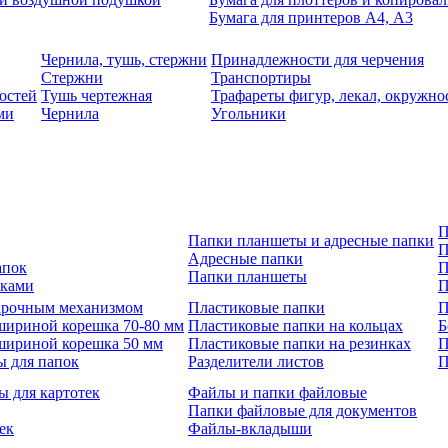
Бумага для принтеров А4, А3
Чернила, тушь, стержни
Принадлежности для черчения
Стержни
Транспортиры
остей
Тушь чертежная
Трафареты фигур, лекал, окружно
ми
Чернила
Угольники
П
Папки планшеты и адресные папки
П
Адресные папки
апок
П
Папки планшеты
зками
П
 арочным механизмом
Пластиковые папки
П
шириной корешка 70-80 мм
Пластиковые папки на кольцах
Б
шириной корешка 50 мм
Пластиковые папки на резинках
П
ы для папок
Разделители листов
П
ы для картотек
Файлы и папки файловые
Папки файловые для документов
ек
Файлы-вкладыши