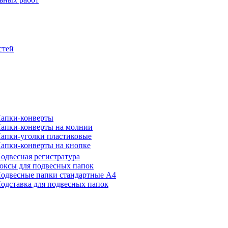
стей
апки-конверты
апки-конверты на молнии
апки-уголки пластиковые
апки-конверты на кнопке
одвесная регистратура
оксы для подвесных папок
одвесные папки стандартные А4
одставка для подвесных папок