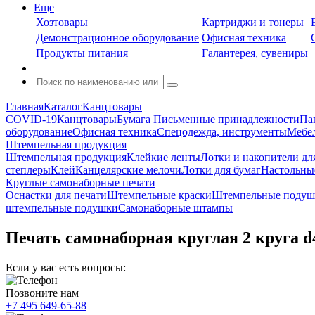
Еще
Хозтовары
Картриджи и тонеры
Демонстрационное оборудование
Офисная техника
Продукты питания
Галантерея, сувениры
Главная
Каталог
Канцтовары
COVID-19
Канцтовары
Бумага
Письменные принадлежности
Па
оборудование
Офисная техника
Спецодежда, инструменты
Мебел
Штемпельная продукция
Штемпельная продукция
Клейкие ленты
Лотки и накопители дл
степлеры
Клей
Канцелярские мелочи
Лотки для бумаг
Настольны
Круглые самонаборные печати
Оснастки для печати
Штемпельные краски
Штемпельные подуш
штемпельные подушки
Самонаборные штампы
Печать самонаборная круглая 2 круга d
Если у вас есть вопросы:
Позвоните нам
+7 495 649-65-88