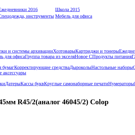
Ежедневники 2016
Школа 2015
Спецодежда, инструменты
Мебель для офиса
пки и системы архивации
Хозтовары
Картриджи и тонеры
Ежедне
ь для офиса
Группа товара из экселя
Новое С
Продукты питания
Г
я бумаг
Корректирующие средства
Дыроколы
Настольные наборы
е аксессуары
ки
Датеры
Кассы букв
Круглые самонаборные печати
Нумераторы
45мм R45/2(аналог 46045/2) Colop