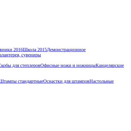
вники 2016
Школа 2015
Демонстрационное
алантерея, сувениры
Скобы для степлеров
Офисные ножи и ножницы
Канцелярские
Штампы стандартные
Оснастки для штампов
Настольные