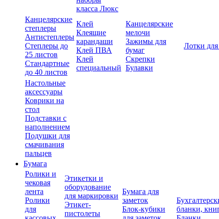
класса Люкс
Канцелярские
Клей
Канцелярские
степлеры
Клеящие
мелочи
Антистеплеры
карандаши
Зажимы для
Степлеры до
Лотки для
Клей ПВА
бумаг
25 листов
Клей
Скрепки
Стандартные
специальный
Булавки
до 40 листов
Настольные
аксессуары
Коврики на
стол
Подставки с
наполнением
Подушки для
смачивания
пальцев
Бумага
Ролики и
Этикетки и
чековая
оборудование
лента
Бумага для
для маркировки
Ролики
заметок
Бухгалтерск
Этикет-
для
Блок-кубики
бланки, кни
пистолеты
кассовых
для заметок
Бланки