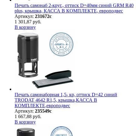
Печать самонаб 2-круг., оттиск D=40мм синий GRM R40
plus, крышка, КАССА В КОМПЛЕКТЕ, европодвес
Артикул:
231672с
1 301,87 руб.
В корзину
Печать самонаборная 1,5- кр, оттиск D=42 синий
TRODAT 4642 R1,5, крышка,КАССА В
КОМПЛЕКТЕ,европодвес
Артикул:
235549с
1 667,88 руб.
В корзину