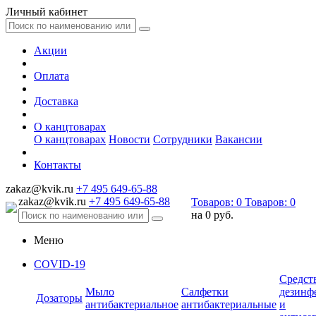
Личный кабинет
Акции
Оплата
Доставка
О канцтоварах
О канцтоварах
Новости
Сотрудники
Вакансии
Контакты
zakaz@kvik.ru
+7 495 649-65-88
zakaz@kvik.ru
+7 495 649-65-88
Товаров:
0
Товаров:
0
на
0 руб.
Меню
COVID-19
Средст
Мыло
Салфетки
дезинф
Дозаторы
антибактериальное
антибактериальные
и