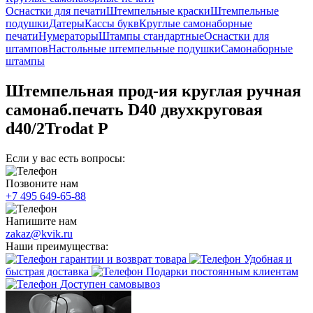
Оснастки для печати
Штемпельные краски
Штемпельные
подушки
Датеры
Кассы букв
Круглые самонаборные
печати
Нумераторы
Штампы стандартные
Оснастки для
штампов
Настольные штемпельные подушки
Самонаборные
штампы
Штемпельная прод-ия круглая ручная
самонаб.печать D40 двухкруговая
d40/2Trodat Р
Если у вас есть вопросы:
Позвоните нам
+7 495 649-65-88
Напишите нам
zakaz@kvik.ru
Наши преимущества:
гарантии и возврат товара
Удобная и
быстрая доставка
Подарки постоянным клиентам
Доступен самовывоз