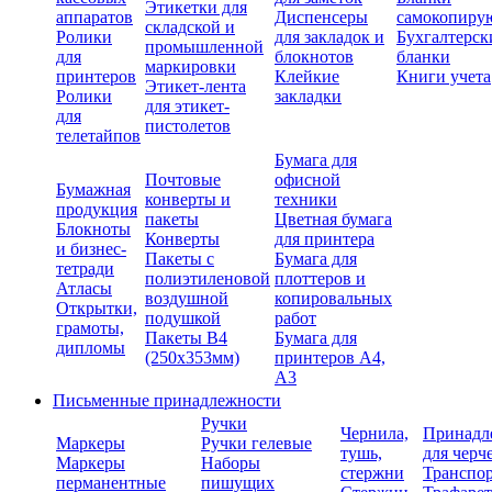
Этикетки для
аппаратов
Диспенсеры
самокопиру
складской и
Ролики
для закладок и
Бухгалтерск
промышленной
для
блокнотов
бланки
маркировки
принтеров
Клейкие
Книги учета
Этикет-лента
Ролики
закладки
для этикет-
для
пистолетов
телетайпов
Бумага для
Почтовые
офисной
Бумажная
конверты и
техники
продукция
пакеты
Цветная бумага
Блокноты
Конверты
для принтера
и бизнес-
Пакеты с
Бумага для
тетради
полиэтиленовой
плоттеров и
Атласы
воздушной
копировальных
Открытки,
подушкой
работ
грамоты,
Пакеты В4
Бумага для
дипломы
(250х353мм)
принтеров А4,
А3
Письменные принадлежности
Ручки
Чернила,
Принадл
Маркеры
Ручки гелевые
тушь,
для черч
Маркеры
Наборы
стержни
Транспо
перманентные
пишущих