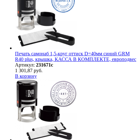
Печать самонаб 1,5-круг оттиск D=40мм синий GRM
R40 plus, крышка, КАССА В КОМПЛЕКТЕ, европодвес
Артикул:
231671с
1 301,87 руб.
В корзину