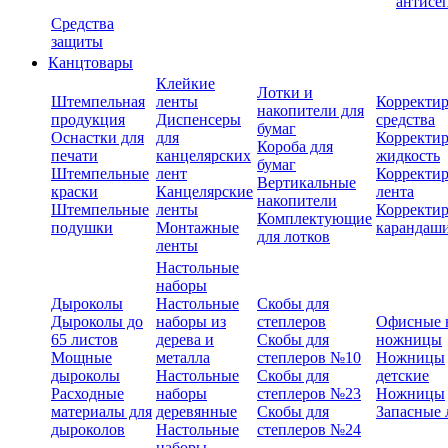
антисе
Средства
защиты
Канцтовары
Клейкие
Лотки и
Штемпельная
ленты
Корректи
накопители для
продукция
Диспенсеры
средства
бумаг
Оснастки для
для
Корректи
Короба для
печати
канцелярских
жидкость
бумаг
Штемпельные
лент
Корректи
Вертикальные
краски
Канцелярские
лента
накопители
Штемпельные
ленты
Корректи
Комплектующие
подушки
Монтажные
карандаш
для лотков
ленты
Настольные
наборы
Дыроколы
Настольные
Скобы для
Дыроколы до
наборы из
степлеров
Офисные 
65 листов
дерева и
Скобы для
ножницы
Мощные
металла
степлеров №10
Ножницы
дыроколы
Настольные
Скобы для
детские
Расходные
наборы
степлеров №23
Ножницы
материалы для
деревянные
Скобы для
Запасные 
дыроколов
Настольные
степлеров №24
наборы