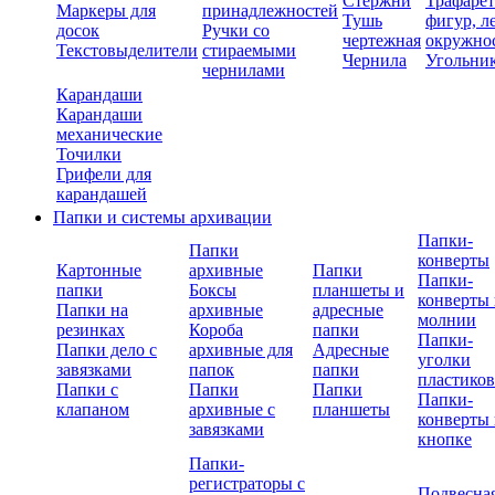
Стержни
Трафаре
Маркеры для
принадлежностей
Тушь
фигур, л
досок
Ручки со
чертежная
окружно
Текстовыделители
стираемыми
Чернила
Угольни
чернилами
Карандаши
Карандаши
механические
Точилки
Грифели для
карандашей
Папки и системы архивации
Папки-
Папки
конверты
Картонные
архивные
Папки
Папки-
папки
Боксы
планшеты и
конверты 
Папки на
архивные
адресные
молнии
резинках
Короба
папки
Папки-
Папки дело с
архивные для
Адресные
уголки
завязками
папок
папки
пластико
Папки с
Папки
Папки
Папки-
клапаном
архивные с
планшеты
конверты 
завязками
кнопке
Папки-
регистраторы с
Подвесна