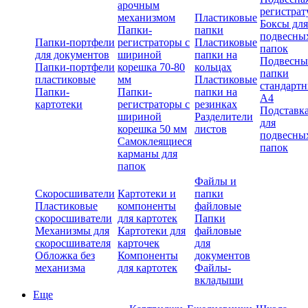
арочным
регистрат
механизмом
Пластиковые
Боксы для
Папки-
папки
подвесны
Папки-портфели
регистраторы с
Пластиковые
папок
для документов
шириной
папки на
Подвесны
Папки-портфели
корешка 70-80
кольцах
папки
пластиковые
мм
Пластиковые
стандарт
Папки-
Папки-
папки на
А4
картотеки
регистраторы с
резинках
Подставк
шириной
Разделители
для
корешка 50 мм
листов
подвесны
Самоклеящиеся
папок
карманы для
папок
Файлы и
Скоросшиватели
Картотеки и
папки
Пластиковые
компоненты
файловые
скоросшиватели
для картотек
Папки
Механизмы для
Картотеки для
файловые
скоросшивателя
карточек
для
Обложка без
Компоненты
документов
механизма
для картотек
Файлы-
вкладыши
Еще