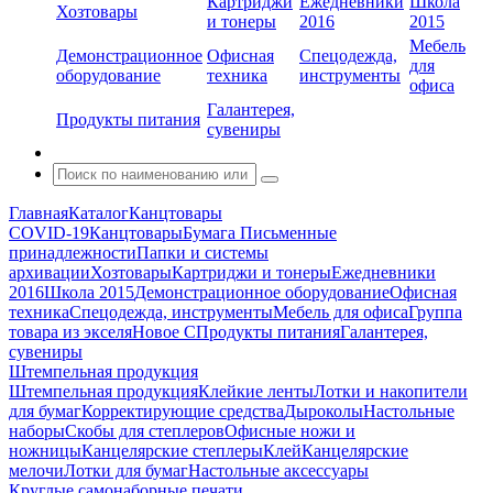
Картриджи
Ежедневники
Школа
Хозтовары
и тонеры
2016
2015
Мебель
Демонстрационное
Офисная
Спецодежда,
для
оборудование
техника
инструменты
офиса
Галантерея,
Продукты питания
сувениры
Главная
Каталог
Канцтовары
COVID-19
Канцтовары
Бумага
Письменные
принадлежности
Папки и системы
архивации
Хозтовары
Картриджи и тонеры
Ежедневники
2016
Школа 2015
Демонстрационное оборудование
Офисная
техника
Спецодежда, инструменты
Мебель для офиса
Группа
товара из экселя
Новое С
Продукты питания
Галантерея,
сувениры
Штемпельная продукция
Штемпельная продукция
Клейкие ленты
Лотки и накопители
для бумаг
Корректирующие средства
Дыроколы
Настольные
наборы
Скобы для степлеров
Офисные ножи и
ножницы
Канцелярские степлеры
Клей
Канцелярские
мелочи
Лотки для бумаг
Настольные аксессуары
Круглые самонаборные печати