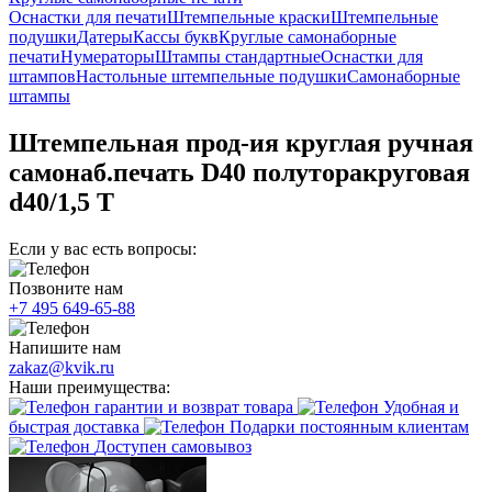
Оснастки для печати
Штемпельные краски
Штемпельные
подушки
Датеры
Кассы букв
Круглые самонаборные
печати
Нумераторы
Штампы стандартные
Оснастки для
штампов
Настольные штемпельные подушки
Самонаборные
штампы
Штемпельная прод-ия круглая ручная
самонаб.печать D40 полуторакруговая
d40/1,5 T
Если у вас есть вопросы:
Позвоните нам
+7 495 649-65-88
Напишите нам
zakaz@kvik.ru
Наши преимущества:
гарантии и возврат товара
Удобная и
быстрая доставка
Подарки постоянным клиентам
Доступен самовывоз