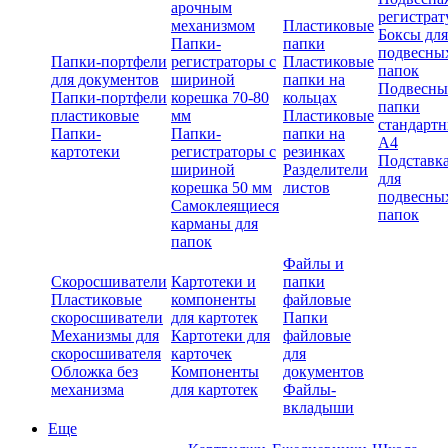
арочным
регистрат
механизмом
Пластиковые
Боксы для
Папки-
папки
подвесны
Папки-портфели
регистраторы с
Пластиковые
папок
для документов
шириной
папки на
Подвесны
Папки-портфели
корешка 70-80
кольцах
папки
пластиковые
мм
Пластиковые
стандарт
Папки-
Папки-
папки на
А4
картотеки
регистраторы с
резинках
Подставк
шириной
Разделители
для
корешка 50 мм
листов
подвесны
Самоклеящиеся
папок
карманы для
папок
Файлы и
Скоросшиватели
Картотеки и
папки
Пластиковые
компоненты
файловые
скоросшиватели
для картотек
Папки
Механизмы для
Картотеки для
файловые
скоросшивателя
карточек
для
Обложка без
Компоненты
документов
механизма
для картотек
Файлы-
вкладыши
Еще