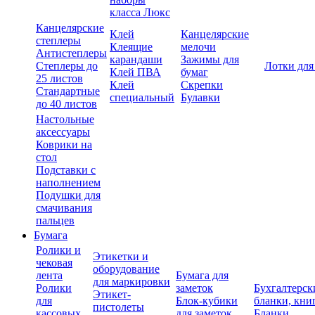
класса Люкс
Канцелярские
Клей
Канцелярские
степлеры
Клеящие
мелочи
Антистеплеры
карандаши
Зажимы для
Степлеры до
Лотки для
Клей ПВА
бумаг
25 листов
Клей
Скрепки
Стандартные
специальный
Булавки
до 40 листов
Настольные
аксессуары
Коврики на
стол
Подставки с
наполнением
Подушки для
смачивания
пальцев
Бумага
Ролики и
Этикетки и
чековая
оборудование
лента
Бумага для
для маркировки
Ролики
заметок
Бухгалтерск
Этикет-
для
Блок-кубики
бланки, кни
пистолеты
кассовых
для заметок
Бланки