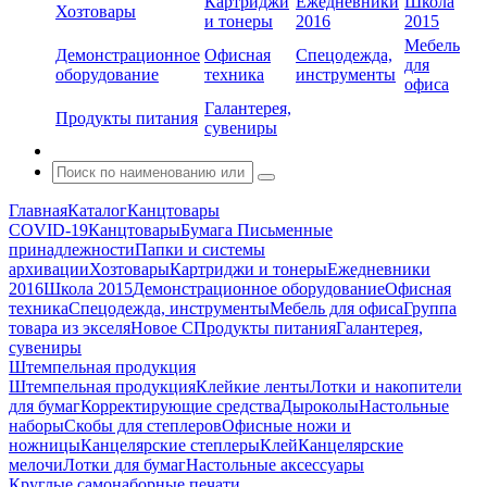
Картриджи
Ежедневники
Школа
Хозтовары
и тонеры
2016
2015
Мебель
Демонстрационное
Офисная
Спецодежда,
для
оборудование
техника
инструменты
офиса
Галантерея,
Продукты питания
сувениры
Главная
Каталог
Канцтовары
COVID-19
Канцтовары
Бумага
Письменные
принадлежности
Папки и системы
архивации
Хозтовары
Картриджи и тонеры
Ежедневники
2016
Школа 2015
Демонстрационное оборудование
Офисная
техника
Спецодежда, инструменты
Мебель для офиса
Группа
товара из экселя
Новое С
Продукты питания
Галантерея,
сувениры
Штемпельная продукция
Штемпельная продукция
Клейкие ленты
Лотки и накопители
для бумаг
Корректирующие средства
Дыроколы
Настольные
наборы
Скобы для степлеров
Офисные ножи и
ножницы
Канцелярские степлеры
Клей
Канцелярские
мелочи
Лотки для бумаг
Настольные аксессуары
Круглые самонаборные печати