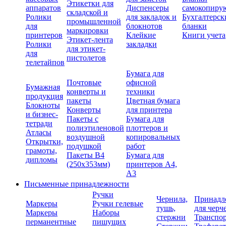
Этикетки для
аппаратов
Диспенсеры
самокопиру
складской и
Ролики
для закладок и
Бухгалтерск
промышленной
для
блокнотов
бланки
маркировки
принтеров
Клейкие
Книги учета
Этикет-лента
Ролики
закладки
для этикет-
для
пистолетов
телетайпов
Бумага для
Почтовые
офисной
Бумажная
конверты и
техники
продукция
пакеты
Цветная бумага
Блокноты
Конверты
для принтера
и бизнес-
Пакеты с
Бумага для
тетради
полиэтиленовой
плоттеров и
Атласы
воздушной
копировальных
Открытки,
подушкой
работ
грамоты,
Пакеты В4
Бумага для
дипломы
(250х353мм)
принтеров А4,
А3
Письменные принадлежности
Ручки
Чернила,
Принадл
Маркеры
Ручки гелевые
тушь,
для черч
Маркеры
Наборы
стержни
Транспо
перманентные
пишущих