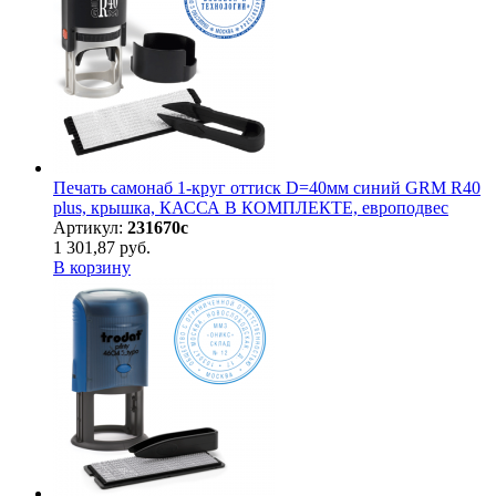
Печать самонаб 1-круг оттиск D=40мм синий GRM R40
plus, крышка, КАССА В КОМПЛЕКТЕ, европодвес
Артикул:
231670с
1 301,87 руб.
В корзину