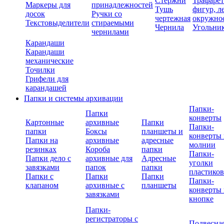
Стержни
Трафаре
Маркеры для
принадлежностей
Тушь
фигур, л
досок
Ручки со
чертежная
окружно
Текстовыделители
стираемыми
Чернила
Угольни
чернилами
Карандаши
Карандаши
механические
Точилки
Грифели для
карандашей
Папки и системы архивации
Папки-
Папки
конверты
Картонные
архивные
Папки
Папки-
папки
Боксы
планшеты и
конверты 
Папки на
архивные
адресные
молнии
резинках
Короба
папки
Папки-
Папки дело с
архивные для
Адресные
уголки
завязками
папок
папки
пластико
Папки с
Папки
Папки
Папки-
клапаном
архивные с
планшеты
конверты 
завязками
кнопке
Папки-
регистраторы с
Подвесна