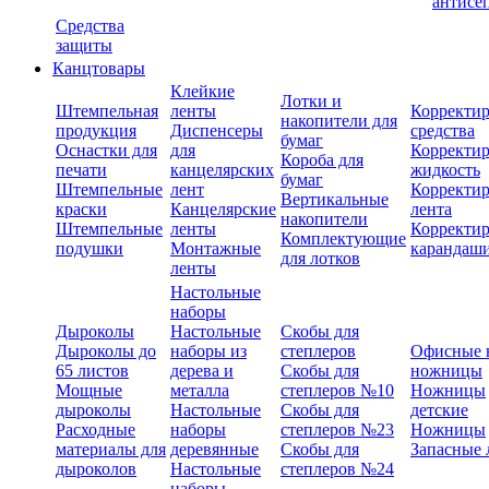
антисе
Средства
защиты
Канцтовары
Клейкие
Лотки и
Штемпельная
ленты
Корректи
накопители для
продукция
Диспенсеры
средства
бумаг
Оснастки для
для
Корректи
Короба для
печати
канцелярских
жидкость
бумаг
Штемпельные
лент
Корректи
Вертикальные
краски
Канцелярские
лента
накопители
Штемпельные
ленты
Корректи
Комплектующие
подушки
Монтажные
карандаш
для лотков
ленты
Настольные
наборы
Дыроколы
Настольные
Скобы для
Дыроколы до
наборы из
степлеров
Офисные 
65 листов
дерева и
Скобы для
ножницы
Мощные
металла
степлеров №10
Ножницы
дыроколы
Настольные
Скобы для
детские
Расходные
наборы
степлеров №23
Ножницы
материалы для
деревянные
Скобы для
Запасные 
дыроколов
Настольные
степлеров №24
наборы