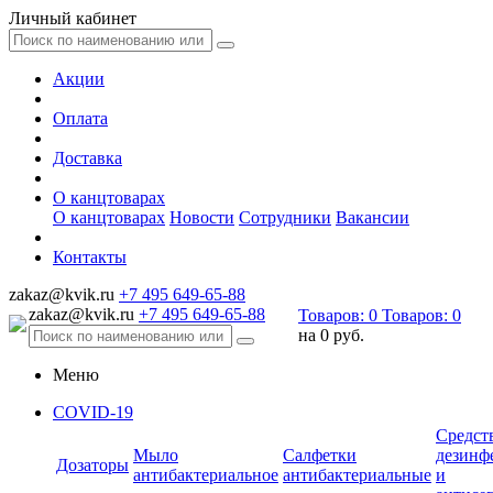
Личный кабинет
Акции
Оплата
Доставка
О канцтоварах
О канцтоварах
Новости
Сотрудники
Вакансии
Контакты
zakaz@kvik.ru
+7 495 649-65-88
zakaz@kvik.ru
+7 495 649-65-88
Товаров:
0
Товаров:
0
на
0 руб.
Меню
COVID-19
Средст
Мыло
Салфетки
дезинф
Дозаторы
антибактериальное
антибактериальные
и