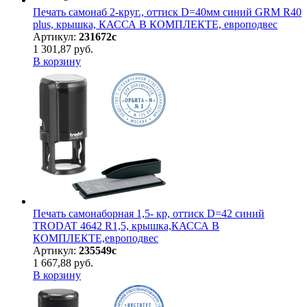
Печать самонаб 2-круг., оттиск D=40мм синий GRM R40
plus, крышка, КАССА В КОМПЛЕКТЕ, европодвес
Артикул:
231672с
1 301,87 руб.
В корзину
Печать самонаборная 1,5- кр, оттиск D=42 синий
TRODAT 4642 R1,5, крышка,КАССА В
КОМПЛЕКТЕ,европодвес
Артикул:
235549с
1 667,88 руб.
В корзину