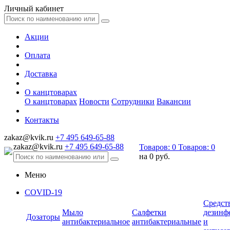
Личный кабинет
Акции
Оплата
Доставка
О канцтоварах
О канцтоварах
Новости
Сотрудники
Вакансии
Контакты
zakaz@kvik.ru
+7 495 649-65-88
zakaz@kvik.ru
+7 495 649-65-88
Товаров:
0
Товаров:
0
на
0 руб.
Меню
COVID-19
Средст
Мыло
Салфетки
дезинф
Дозаторы
антибактериальное
антибактериальные
и