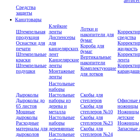
антисе
Средства
защиты
Канцтовары
Клейкие
Лотки и
Штемпельная
ленты
Корректи
накопители для
продукция
Диспенсеры
средства
бумаг
Оснастки для
для
Корректи
Короба для
печати
канцелярских
жидкость
бумаг
Штемпельные
лент
Корректи
Вертикальные
краски
Канцелярские
лента
накопители
Штемпельные
ленты
Корректи
Комплектующие
подушки
Монтажные
карандаш
для лотков
ленты
Настольные
наборы
Дыроколы
Настольные
Скобы для
Дыроколы до
наборы из
степлеров
Офисные 
65 листов
дерева и
Скобы для
ножницы
Мощные
металла
степлеров №10
Ножницы
дыроколы
Настольные
Скобы для
детские
Расходные
наборы
степлеров №23
Ножницы
материалы для
деревянные
Скобы для
Запасные 
дыроколов
Настольные
степлеров №24
наборы