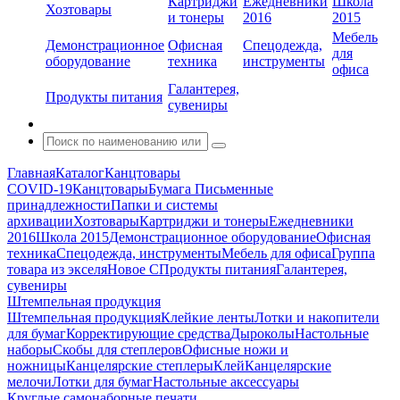
Картриджи
Ежедневники
Школа
Хозтовары
и тонеры
2016
2015
Мебель
Демонстрационное
Офисная
Спецодежда,
для
оборудование
техника
инструменты
офиса
Галантерея,
Продукты питания
сувениры
Главная
Каталог
Канцтовары
COVID-19
Канцтовары
Бумага
Письменные
принадлежности
Папки и системы
архивации
Хозтовары
Картриджи и тонеры
Ежедневники
2016
Школа 2015
Демонстрационное оборудование
Офисная
техника
Спецодежда, инструменты
Мебель для офиса
Группа
товара из экселя
Новое С
Продукты питания
Галантерея,
сувениры
Штемпельная продукция
Штемпельная продукция
Клейкие ленты
Лотки и накопители
для бумаг
Корректирующие средства
Дыроколы
Настольные
наборы
Скобы для степлеров
Офисные ножи и
ножницы
Канцелярские степлеры
Клей
Канцелярские
мелочи
Лотки для бумаг
Настольные аксессуары
Круглые самонаборные печати