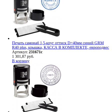
Печать самонаб 1,5-круг оттиск D=40мм синий GRM
R40 plus, крышка, КАССА В КОМПЛЕКТЕ, европодвес
Артикул:
231671с
1 301,87 руб.
В корзину