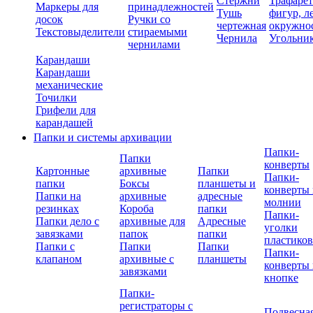
Стержни
Трафаре
Маркеры для
принадлежностей
Тушь
фигур, л
досок
Ручки со
чертежная
окружно
Текстовыделители
стираемыми
Чернила
Угольни
чернилами
Карандаши
Карандаши
механические
Точилки
Грифели для
карандашей
Папки и системы архивации
Папки-
Папки
конверты
Картонные
архивные
Папки
Папки-
папки
Боксы
планшеты и
конверты 
Папки на
архивные
адресные
молнии
резинках
Короба
папки
Папки-
Папки дело с
архивные для
Адресные
уголки
завязками
папок
папки
пластико
Папки с
Папки
Папки
Папки-
клапаном
архивные с
планшеты
конверты 
завязками
кнопке
Папки-
регистраторы с
Подвесна