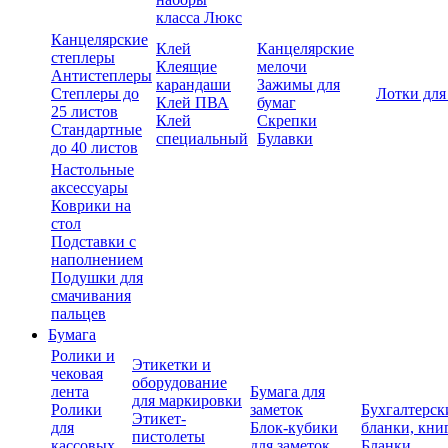
класса Люкс
Канцелярские
Клей
Канцелярские
степлеры
Клеящие
мелочи
Антистеплеры
карандаши
Зажимы для
Степлеры до
Лотки для
Клей ПВА
бумаг
25 листов
Клей
Скрепки
Стандартные
специальный
Булавки
до 40 листов
Настольные
аксессуары
Коврики на
стол
Подставки с
наполнением
Подушки для
смачивания
пальцев
Бумага
Ролики и
Этикетки и
чековая
оборудование
лента
Бумага для
для маркировки
Ролики
заметок
Бухгалтерск
Этикет-
для
Блок-кубики
бланки, кни
пистолеты
кассовых
для заметок
Бланки