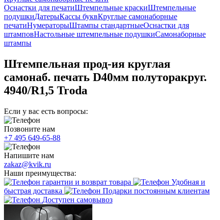
Оснастки для печати
Штемпельные краски
Штемпельные
подушки
Датеры
Кассы букв
Круглые самонаборные
печати
Нумераторы
Штампы стандартные
Оснастки для
штампов
Настольные штемпельные подушки
Самонаборные
штампы
Штемпельная прод-ия круглая
самонаб. печать D40мм полуторакруг.
4940/R1,5 Troda
Если у вас есть вопросы:
Позвоните нам
+7 495 649-65-88
Напишите нам
zakaz@kvik.ru
Наши преимущества:
гарантии и возврат товара
Удобная и
быстрая доставка
Подарки постоянным клиентам
Доступен самовывоз