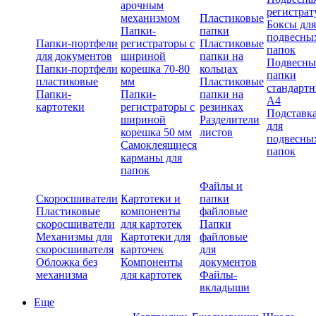
арочным
регистрат
механизмом
Пластиковые
Боксы для
Папки-
папки
подвесны
Папки-портфели
регистраторы с
Пластиковые
папок
для документов
шириной
папки на
Подвесны
Папки-портфели
корешка 70-80
кольцах
папки
пластиковые
мм
Пластиковые
стандарт
Папки-
Папки-
папки на
А4
картотеки
регистраторы с
резинках
Подставк
шириной
Разделители
для
корешка 50 мм
листов
подвесны
Самоклеящиеся
папок
карманы для
папок
Файлы и
Скоросшиватели
Картотеки и
папки
Пластиковые
компоненты
файловые
скоросшиватели
для картотек
Папки
Механизмы для
Картотеки для
файловые
скоросшивателя
карточек
для
Обложка без
Компоненты
документов
механизма
для картотек
Файлы-
вкладыши
Еще