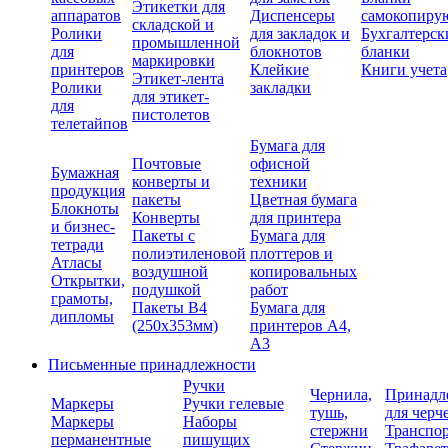
Этикетки для
аппаратов
Диспенсеры
самокопиру
складской и
Ролики
для закладок и
Бухгалтерск
промышленной
для
блокнотов
бланки
маркировки
принтеров
Клейкие
Книги учета
Этикет-лента
Ролики
закладки
для этикет-
для
пистолетов
телетайпов
Бумага для
Почтовые
офисной
Бумажная
конверты и
техники
продукция
пакеты
Цветная бумага
Блокноты
Конверты
для принтера
и бизнес-
Пакеты с
Бумага для
тетради
полиэтиленовой
плоттеров и
Атласы
воздушной
копировальных
Открытки,
подушкой
работ
грамоты,
Пакеты В4
Бумага для
дипломы
(250х353мм)
принтеров А4,
А3
Письменные принадлежности
Ручки
Чернила,
Принадл
Маркеры
Ручки гелевые
тушь,
для черч
Маркеры
Наборы
стержни
Транспо
перманентные
пишущих