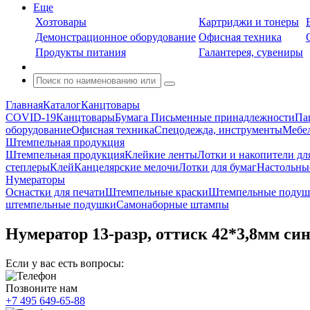
Еще
Хозтовары
Картриджи и тонеры
Демонстрационное оборудование
Офисная техника
Продукты питания
Галантерея, сувениры
Главная
Каталог
Канцтовары
COVID-19
Канцтовары
Бумага
Письменные принадлежности
Па
оборудование
Офисная техника
Спецодежда, инструменты
Мебел
Штемпельная продукция
Штемпельная продукция
Клейкие ленты
Лотки и накопители дл
степлеры
Клей
Канцелярские мелочи
Лотки для бумаг
Настольны
Нумераторы
Оснастки для печати
Штемпельные краски
Штемпельные подуш
штемпельные подушки
Самонаборные штампы
Нумератор 13-разр, оттиск 42*3,8мм с
Если у вас есть вопросы:
Позвоните нам
+7 495 649-65-88