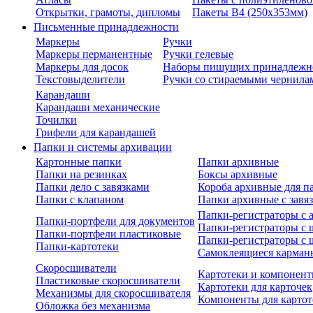
Открытки, грамоты, дипломы
Пакеты В4 (250х353мм)
Письменные принадлежности
Маркеры
Ручки
Маркеры перманентные
Ручки гелевые
Маркеры для досок
Наборы пишущих принадлежн
Текстовыделители
Ручки со стираемыми чернила
Карандаши
Карандаши механические
Точилки
Грифели для карандашей
Папки и системы архивации
Картонные папки
Папки архивные
Папки на резинках
Боксы архивные
Папки дело с завязками
Короба архивные для п
Папки с клапаном
Папки архивные с завя
Папки-регистраторы с
Папки-портфели для документов
Папки-регистраторы с 
Папки-портфели пластиковые
Папки-регистраторы с 
Папки-картотеки
Самоклеящиеся карман
Скоросшиватели
Картотеки и компонент
Пластиковые скоросшиватели
Картотеки для карточек
Механизмы для скоросшивателя
Компоненты для картот
Обложка без механизма