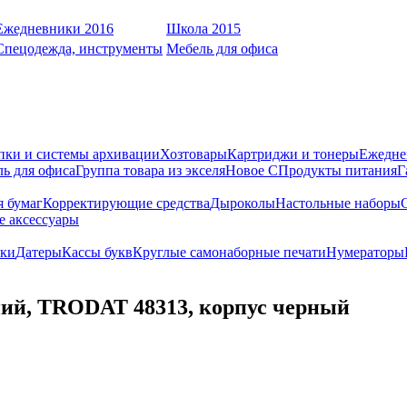
Ежедневники 2016
Школа 2015
Спецодежда, инструменты
Мебель для офиса
пки и системы архивации
Хозтовары
Картриджи и тонеры
Ежедне
ь для офиса
Группа товара из экселя
Новое С
Продукты питания
Г
я бумаг
Корректирующие средства
Дыроколы
Настольные наборы
е аксессуары
ки
Датеры
Кассы букв
Круглые самонаборные печати
Нумераторы
иний, TRODAT 48313, корпус черный