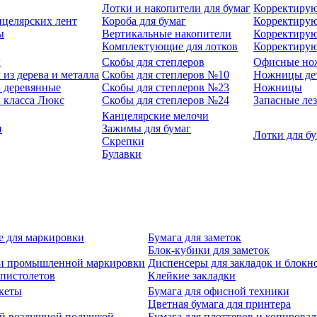
Лотки и накопители для бумаг
Корректирую
нцелярских лент
Короба для бумаг
Корректирую
ы
Вертикальные накопители
Корректирую
Комплектующие для лотков
Корректиру
ы
Скобы для степлеров
Офисные но
из дерева и металла
Скобы для степлеров №10
Ножницы де
 деревянные
Скобы для степлеров №23
Ножницы
 класса Люкс
Скобы для степлеров №24
Запасные ле
Канцелярские мелочи
и
Зажимы для бумаг
Лотки для б
Скрепки
Булавки
е для маркировки
Бумага для заметок
Блок-кубики для заметок
й и промышленной маркировки
Диспенсеры для закладок и блокн
-пистолетов
Клейкие закладки
кеты
Бумага для офисной техники
Цветная бумага для принтера
ой воздушной подушкой
Бумага для плоттеров и копирова