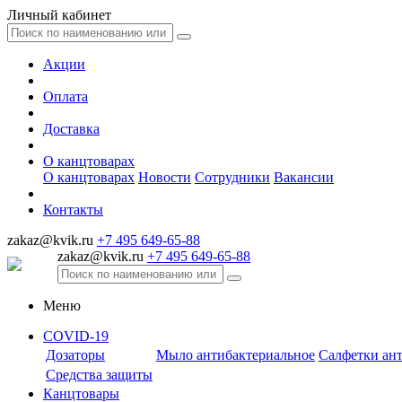
Личный кабинет
Акции
Оплата
Доставка
О канцтоварах
О канцтоварах
Новости
Сотрудники
Вакансии
Контакты
zakaz@kvik.ru
+7 495 649-65-88
zakaz@kvik.ru
+7 495 649-65-88
Меню
COVID-19
Дозаторы
Мыло антибактериальное
Салфетки ан
Средства защиты
Канцтовары