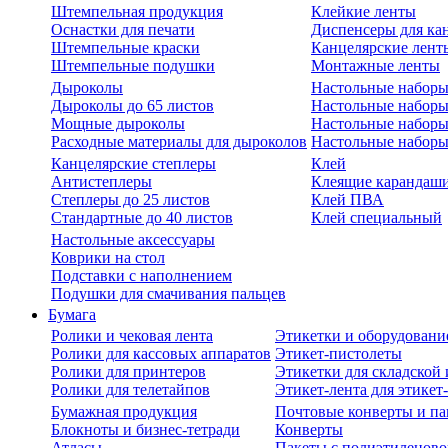
Штемпельная продукция
Клейкие ленты
Оснастки для печати
Диспенсеры для ка
Штемпельные краски
Канцелярские лент
Штемпельные подушки
Монтажные ленты
Дыроколы
Настольные набор
Дыроколы до 65 листов
Настольные наборы 
Мощные дыроколы
Настольные наборы
Расходные материалы для дыроколов
Настольные наборы
Канцелярские степлеры
Клей
Антистеплеры
Клеящие карандаш
Степлеры до 25 листов
Клей ПВА
Стандартные до 40 листов
Клей специальный
Настольные аксессуары
Коврики на стол
Подставки с наполнением
Подушки для смачивания пальцев
Бумага
Ролики и чековая лента
Этикетки и оборудовани
Ролики для кассовых аппаратов
Этикет-пистолеты
Ролики для принтеров
Этикетки для складско
Ролики для телетайпов
Этикет-лента для этикет
Бумажная продукция
Почтовые конверты и па
Блокноты и бизнес-тетради
Конверты
Атласы
Пакеты с полиэтиленов