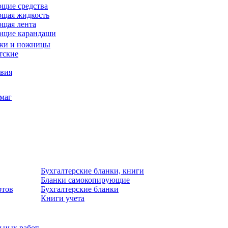
щие средства
щая жидкость
щая лента
ющие карандаши
жи и ножницы
тские
звия
умаг
Бухгалтерские бланки, книги
Бланки самокопирующие
отов
Бухгалтерские бланки
Книги учета
льных работ