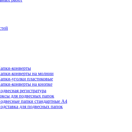
стей
апки-конверты
апки-конверты на молнии
апки-уголки пластиковые
апки-конверты на кнопке
одвесная регистратура
оксы для подвесных папок
одвесные папки стандартные А4
одставка для подвесных папок