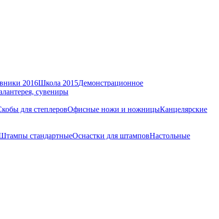
вники 2016
Школа 2015
Демонстрационное
алантерея, сувениры
Скобы для степлеров
Офисные ножи и ножницы
Канцелярские
Штампы стандартные
Оснастки для штампов
Настольные