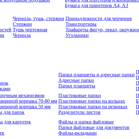
Бумага для принтеров А4, А3
Чернила, тушь, стержни
Принадлежности для черчения
Стержни
Транспортиры
остей
Тушь чертежная
Трафареты фигур, лекал, окружно
ми
Чернила
Угольники
П
Папки планшеты и адресные папки
П
Адресные папки
апок
П
Папки планшеты
зками
П
 арочным механизмом
Пластиковые папки
П
шириной корешка 70-80 мм
Пластиковые папки на кольцах
Б
шириной корешка 50 мм
Пластиковые папки на резинках
П
ы для папок
Разделители листов
П
ы для картотек
Файлы и папки файловые
Папки файловые для документов
ек
Файлы-вкладыши