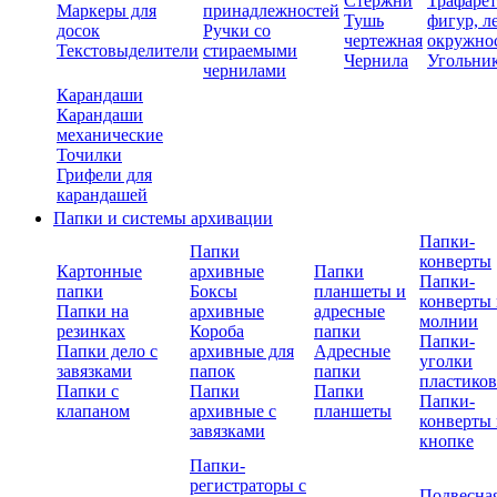
Стержни
Трафаре
Маркеры для
принадлежностей
Тушь
фигур, л
досок
Ручки со
чертежная
окружно
Текстовыделители
стираемыми
Чернила
Угольни
чернилами
Карандаши
Карандаши
механические
Точилки
Грифели для
карандашей
Папки и системы архивации
Папки-
Папки
конверты
Картонные
архивные
Папки
Папки-
папки
Боксы
планшеты и
конверты 
Папки на
архивные
адресные
молнии
резинках
Короба
папки
Папки-
Папки дело с
архивные для
Адресные
уголки
завязками
папок
папки
пластико
Папки с
Папки
Папки
Папки-
клапаном
архивные с
планшеты
конверты 
завязками
кнопке
Папки-
регистраторы с
Подвесна