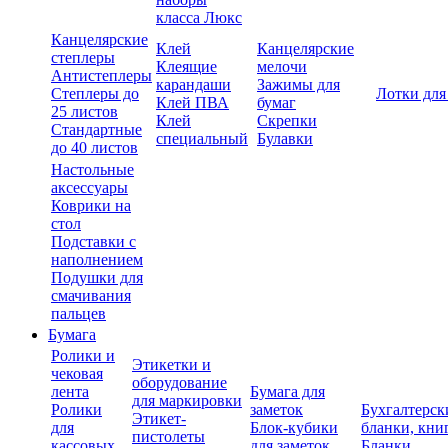
класса Люкс
Канцелярские
Клей
Канцелярские
степлеры
Клеящие
мелочи
Антистеплеры
карандаши
Зажимы для
Степлеры до
Лотки для
Клей ПВА
бумаг
25 листов
Клей
Скрепки
Стандартные
специальный
Булавки
до 40 листов
Настольные
аксессуары
Коврики на
стол
Подставки с
наполнением
Подушки для
смачивания
пальцев
Бумага
Ролики и
Этикетки и
чековая
оборудование
лента
Бумага для
для маркировки
Ролики
заметок
Бухгалтерск
Этикет-
для
Блок-кубики
бланки, кни
пистолеты
кассовых
для заметок
Бланки