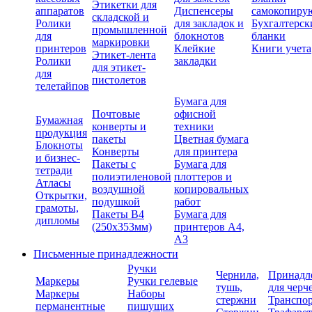
Этикетки для
аппаратов
Диспенсеры
самокопиру
складской и
Ролики
для закладок и
Бухгалтерск
промышленной
для
блокнотов
бланки
маркировки
принтеров
Клейкие
Книги учета
Этикет-лента
Ролики
закладки
для этикет-
для
пистолетов
телетайпов
Бумага для
Почтовые
офисной
Бумажная
конверты и
техники
продукция
пакеты
Цветная бумага
Блокноты
Конверты
для принтера
и бизнес-
Пакеты с
Бумага для
тетради
полиэтиленовой
плоттеров и
Атласы
воздушной
копировальных
Открытки,
подушкой
работ
грамоты,
Пакеты В4
Бумага для
дипломы
(250х353мм)
принтеров А4,
А3
Письменные принадлежности
Ручки
Чернила,
Принадл
Маркеры
Ручки гелевые
тушь,
для черч
Маркеры
Наборы
стержни
Транспо
перманентные
пишущих