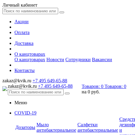
Личный кабинет
Акции
Оплата
Доставка
О канцтоварах
О канцтоварах
Новости
Сотрудники
Вакансии
Контакты
zakaz@kvik.ru
+7 495 649-65-88
zakaz@kvik.ru
+7 495 649-65-88
Товаров:
0
Товаров:
0
на
0 руб.
Меню
COVID-19
Средст
Мыло
Салфетки
дезинф
Дозаторы
антибактериальное
антибактериальные
и