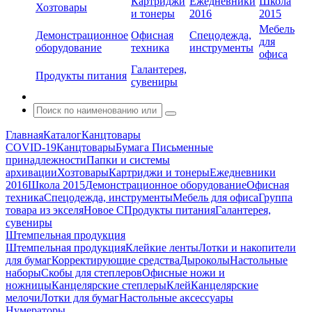
Картриджи
Ежедневники
Школа
Хозтовары
и тонеры
2016
2015
Мебель
Демонстрационное
Офисная
Спецодежда,
для
оборудование
техника
инструменты
офиса
Галантерея,
Продукты питания
сувениры
Главная
Каталог
Канцтовары
COVID-19
Канцтовары
Бумага
Письменные
принадлежности
Папки и системы
архивации
Хозтовары
Картриджи и тонеры
Ежедневники
2016
Школа 2015
Демонстрационное оборудование
Офисная
техника
Спецодежда, инструменты
Мебель для офиса
Группа
товара из экселя
Новое С
Продукты питания
Галантерея,
сувениры
Штемпельная продукция
Штемпельная продукция
Клейкие ленты
Лотки и накопители
для бумаг
Корректирующие средства
Дыроколы
Настольные
наборы
Скобы для степлеров
Офисные ножи и
ножницы
Канцелярские степлеры
Клей
Канцелярские
мелочи
Лотки для бумаг
Настольные аксессуары
Нумераторы