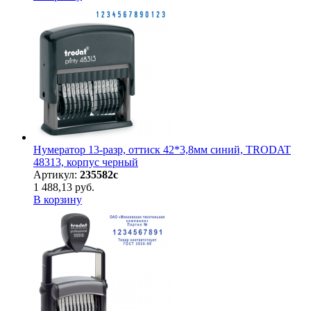
Нумератор 13-разр, оттиск 42*3,8мм синий, TRODAT
48313, корпус черный
Артикул:
235582с
1 488,13 руб.
В корзину