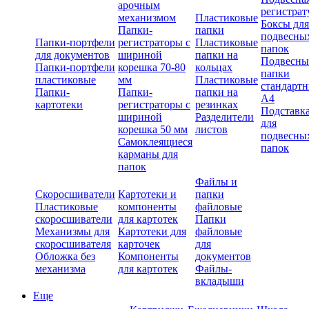
арочным
регистрат
механизмом
Пластиковые
Боксы для
Папки-
папки
подвесны
Папки-портфели
регистраторы с
Пластиковые
папок
для документов
шириной
папки на
Подвесны
Папки-портфели
корешка 70-80
кольцах
папки
пластиковые
мм
Пластиковые
стандарт
Папки-
Папки-
папки на
А4
картотеки
регистраторы с
резинках
Подставк
шириной
Разделители
для
корешка 50 мм
листов
подвесны
Самоклеящиеся
папок
карманы для
папок
Файлы и
Скоросшиватели
Картотеки и
папки
Пластиковые
компоненты
файловые
скоросшиватели
для картотек
Папки
Механизмы для
Картотеки для
файловые
скоросшивателя
карточек
для
Обложка без
Компоненты
документов
механизма
для картотек
Файлы-
вкладыши
Еще