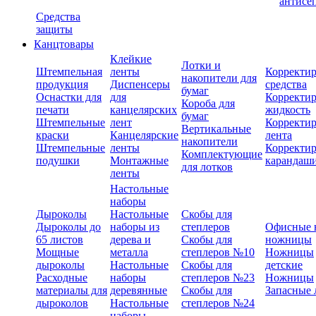
антисе
Средства
защиты
Канцтовары
Клейкие
Лотки и
Штемпельная
ленты
Корректи
накопители для
продукция
Диспенсеры
средства
бумаг
Оснастки для
для
Корректи
Короба для
печати
канцелярских
жидкость
бумаг
Штемпельные
лент
Корректи
Вертикальные
краски
Канцелярские
лента
накопители
Штемпельные
ленты
Корректи
Комплектующие
подушки
Монтажные
карандаш
для лотков
ленты
Настольные
наборы
Дыроколы
Настольные
Скобы для
Дыроколы до
наборы из
степлеров
Офисные 
65 листов
дерева и
Скобы для
ножницы
Мощные
металла
степлеров №10
Ножницы
дыроколы
Настольные
Скобы для
детские
Расходные
наборы
степлеров №23
Ножницы
материалы для
деревянные
Скобы для
Запасные 
дыроколов
Настольные
степлеров №24
наборы