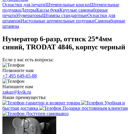
Оснастки для печати
Штемпельные краски
Штемпельные
подушки
Датеры
Кассы букв
Круглые самонаборные
печати
Нумераторы
Штампы стандартные
Оснастки для
штампов
Настольные штемпельные подушки
Самонаборные
штампы
Нумератор 6-разр, оттиск 25*4мм
синий, TRODAT 4846, корпус черный
Если у вас есть вопросы:
Позвоните нам
+7 495 649-65-88
Напишите нам
zakaz@kvik.ru
Наши преимущества:
гарантии и возврат товара
Удобная и
быстрая доставка
Подарки постоянным клиентам
Доступен самовывоз