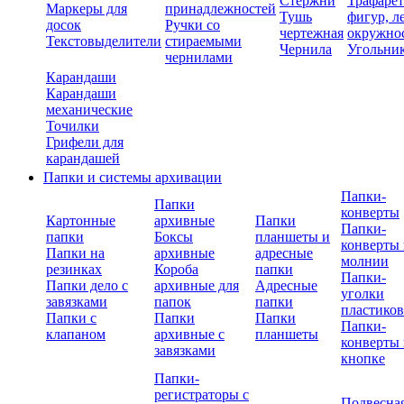
Стержни
Трафаре
Маркеры для
принадлежностей
Тушь
фигур, л
досок
Ручки со
чертежная
окружно
Текстовыделители
стираемыми
Чернила
Угольни
чернилами
Карандаши
Карандаши
механические
Точилки
Грифели для
карандашей
Папки и системы архивации
Папки-
Папки
конверты
Картонные
архивные
Папки
Папки-
папки
Боксы
планшеты и
конверты 
Папки на
архивные
адресные
молнии
резинках
Короба
папки
Папки-
Папки дело с
архивные для
Адресные
уголки
завязками
папок
папки
пластико
Папки с
Папки
Папки
Папки-
клапаном
архивные с
планшеты
конверты 
завязками
кнопке
Папки-
регистраторы с
Подвесна