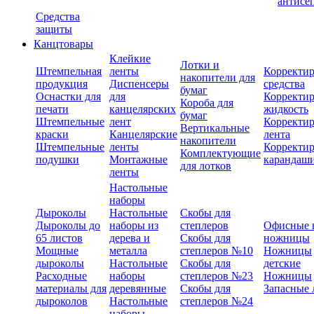
антисе
Средства
защиты
Канцтовары
Клейкие
Лотки и
Штемпельная
ленты
Корректи
накопители для
продукция
Диспенсеры
средства
бумаг
Оснастки для
для
Корректи
Короба для
печати
канцелярских
жидкость
бумаг
Штемпельные
лент
Корректи
Вертикальные
краски
Канцелярские
лента
накопители
Штемпельные
ленты
Корректи
Комплектующие
подушки
Монтажные
карандаш
для лотков
ленты
Настольные
наборы
Дыроколы
Настольные
Скобы для
Дыроколы до
наборы из
степлеров
Офисные 
65 листов
дерева и
Скобы для
ножницы
Мощные
металла
степлеров №10
Ножницы
дыроколы
Настольные
Скобы для
детские
Расходные
наборы
степлеров №23
Ножницы
материалы для
деревянные
Скобы для
Запасные 
дыроколов
Настольные
степлеров №24
наборы