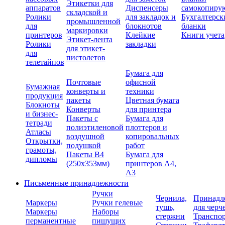
Этикетки для
аппаратов
Диспенсеры
самокопиру
складской и
Ролики
для закладок и
Бухгалтерск
промышленной
для
блокнотов
бланки
маркировки
принтеров
Клейкие
Книги учета
Этикет-лента
Ролики
закладки
для этикет-
для
пистолетов
телетайпов
Бумага для
Почтовые
офисной
Бумажная
конверты и
техники
продукция
пакеты
Цветная бумага
Блокноты
Конверты
для принтера
и бизнес-
Пакеты с
Бумага для
тетради
полиэтиленовой
плоттеров и
Атласы
воздушной
копировальных
Открытки,
подушкой
работ
грамоты,
Пакеты В4
Бумага для
дипломы
(250х353мм)
принтеров А4,
А3
Письменные принадлежности
Ручки
Чернила,
Принадл
Маркеры
Ручки гелевые
тушь,
для черч
Маркеры
Наборы
стержни
Транспо
перманентные
пишущих