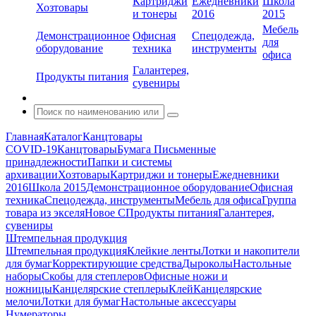
Картриджи
Ежедневники
Школа
Хозтовары
и тонеры
2016
2015
Мебель
Демонстрационное
Офисная
Спецодежда,
для
оборудование
техника
инструменты
офиса
Галантерея,
Продукты питания
сувениры
Главная
Каталог
Канцтовары
COVID-19
Канцтовары
Бумага
Письменные
принадлежности
Папки и системы
архивации
Хозтовары
Картриджи и тонеры
Ежедневники
2016
Школа 2015
Демонстрационное оборудование
Офисная
техника
Спецодежда, инструменты
Мебель для офиса
Группа
товара из экселя
Новое С
Продукты питания
Галантерея,
сувениры
Штемпельная продукция
Штемпельная продукция
Клейкие ленты
Лотки и накопители
для бумаг
Корректирующие средства
Дыроколы
Настольные
наборы
Скобы для степлеров
Офисные ножи и
ножницы
Канцелярские степлеры
Клей
Канцелярские
мелочи
Лотки для бумаг
Настольные аксессуары
Нумераторы