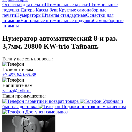
Оснастки для печати
Штемпельные краски
Штемпельные
подушки
Датеры
Кассы букв
Круглые самонаборные
печати
Нумераторы
Штампы стандартные
Оснастки для
штампов
Настольные штемпельные подушки
Самонаборные
штампы
Нумератор автоматический 8-и раз.
3,7мм. 20800 KW-trio Тайвань
Если у вас есть вопросы:
Позвоните нам
+7 495 649-65-88
Напишите нам
zakaz@kvik.ru
Наши преимущества:
гарантии и возврат товара
Удобная и
быстрая доставка
Подарки постоянным клиентам
Доступен самовывоз