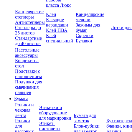
класса Люкс
Канцелярские
Клей
Канцелярские
степлеры
Клеящие
мелочи
Антистеплеры
карандаши
Зажимы для
Степлеры до
Лотки для
Клей ПВА
бумаг
25 листов
Клей
Скрепки
Стандартные
специальный
Булавки
до 40 листов
Настольные
аксессуары
Коврики на
стол
Подставки с
наполнением
Подушки для
смачивания
пальцев
Бумага
Ролики и
Этикетки и
чековая
оборудование
лента
Бумага для
для маркировки
Ролики
заметок
Бухгалтерск
Этикет-
для
Блок-кубики
бланки, кни
пистолеты
кассовых
для заметок
Бланки