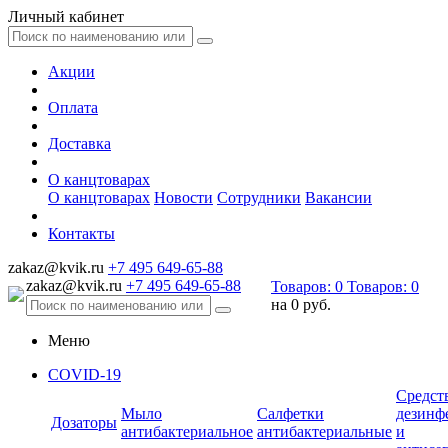
Личный кабинет
Акции
Оплата
Доставка
О канцтоварах
О канцтоварах
Новости
Сотрудники
Вакансии
Контакты
zakaz@kvik.ru
+7 495 649-65-88
zakaz@kvik.ru
+7 495 649-65-88
Товаров:
0
Товаров:
0
на
0 руб.
Меню
COVID-19
Средст
Мыло
Салфетки
дезинф
Дозаторы
антибактериальное
антибактериальные
и