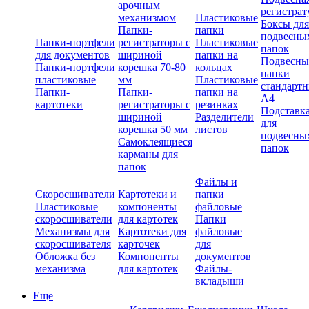
арочным
регистрат
механизмом
Пластиковые
Боксы для
Папки-
папки
подвесны
Папки-портфели
регистраторы с
Пластиковые
папок
для документов
шириной
папки на
Подвесны
Папки-портфели
корешка 70-80
кольцах
папки
пластиковые
мм
Пластиковые
стандарт
Папки-
Папки-
папки на
А4
картотеки
регистраторы с
резинках
Подставк
шириной
Разделители
для
корешка 50 мм
листов
подвесны
Самоклеящиеся
папок
карманы для
папок
Файлы и
Скоросшиватели
Картотеки и
папки
Пластиковые
компоненты
файловые
скоросшиватели
для картотек
Папки
Механизмы для
Картотеки для
файловые
скоросшивателя
карточек
для
Обложка без
Компоненты
документов
механизма
для картотек
Файлы-
вкладыши
Еще