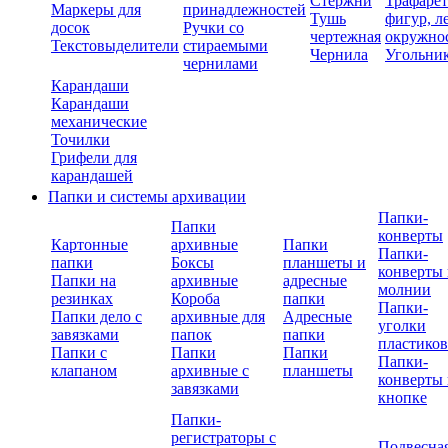
Стержни
Трафаре
Маркеры для
принадлежностей
Тушь
фигур, л
досок
Ручки со
чертежная
окружно
Текстовыделители
стираемыми
Чернила
Угольни
чернилами
Карандаши
Карандаши
механические
Точилки
Грифели для
карандашей
Папки и системы архивации
Папки-
Папки
конверты
Картонные
архивные
Папки
Папки-
папки
Боксы
планшеты и
конверты 
Папки на
архивные
адресные
молнии
резинках
Короба
папки
Папки-
Папки дело с
архивные для
Адресные
уголки
завязками
папок
папки
пластико
Папки с
Папки
Папки
Папки-
клапаном
архивные с
планшеты
конверты 
завязками
кнопке
Папки-
регистраторы с
Подвесна