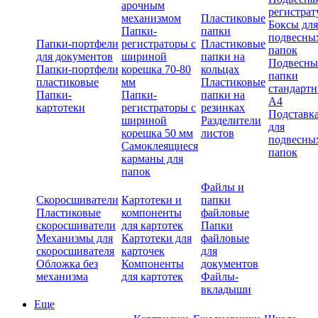
арочным
регистрат
механизмом
Пластиковые
Боксы для
Папки-
папки
подвесны
Папки-портфели
регистраторы с
Пластиковые
папок
для документов
шириной
папки на
Подвесны
Папки-портфели
корешка 70-80
кольцах
папки
пластиковые
мм
Пластиковые
стандарт
Папки-
Папки-
папки на
А4
картотеки
регистраторы с
резинках
Подставк
шириной
Разделители
для
корешка 50 мм
листов
подвесны
Самоклеящиеся
папок
карманы для
папок
Файлы и
Скоросшиватели
Картотеки и
папки
Пластиковые
компоненты
файловые
скоросшиватели
для картотек
Папки
Механизмы для
Картотеки для
файловые
скоросшивателя
карточек
для
Обложка без
Компоненты
документов
механизма
для картотек
Файлы-
вкладыши
Еще