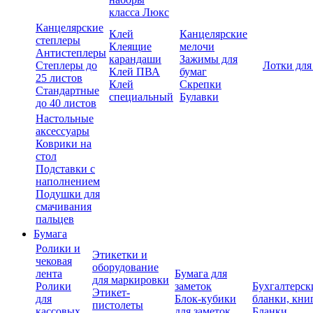
класса Люкс
Канцелярские
Клей
Канцелярские
степлеры
Клеящие
мелочи
Антистеплеры
карандаши
Зажимы для
Степлеры до
Лотки для
Клей ПВА
бумаг
25 листов
Клей
Скрепки
Стандартные
специальный
Булавки
до 40 листов
Настольные
аксессуары
Коврики на
стол
Подставки с
наполнением
Подушки для
смачивания
пальцев
Бумага
Ролики и
Этикетки и
чековая
оборудование
лента
Бумага для
для маркировки
Ролики
заметок
Бухгалтерск
Этикет-
для
Блок-кубики
бланки, кни
пистолеты
кассовых
для заметок
Бланки