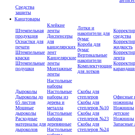
антисе
Средства
защиты
Канцтовары
Клейкие
Лотки и
Штемпельная
ленты
Корректи
накопители для
продукция
Диспенсеры
средства
бумаг
Оснастки для
для
Корректи
Короба для
печати
канцелярских
жидкость
бумаг
Штемпельные
лент
Корректи
Вертикальные
краски
Канцелярские
лента
накопители
Штемпельные
ленты
Корректи
Комплектующие
подушки
Монтажные
карандаш
для лотков
ленты
Настольные
наборы
Дыроколы
Настольные
Скобы для
Дыроколы до
наборы из
степлеров
Офисные 
65 листов
дерева и
Скобы для
ножницы
Мощные
металла
степлеров №10
Ножницы
дыроколы
Настольные
Скобы для
детские
Расходные
наборы
степлеров №23
Ножницы
материалы для
деревянные
Скобы для
Запасные 
дыроколов
Настольные
степлеров №24
наборы