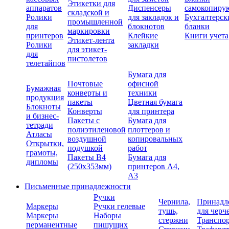
Этикетки для
аппаратов
Диспенсеры
самокопиру
складской и
Ролики
для закладок и
Бухгалтерск
промышленной
для
блокнотов
бланки
маркировки
принтеров
Клейкие
Книги учета
Этикет-лента
Ролики
закладки
для этикет-
для
пистолетов
телетайпов
Бумага для
Почтовые
офисной
Бумажная
конверты и
техники
продукция
пакеты
Цветная бумага
Блокноты
Конверты
для принтера
и бизнес-
Пакеты с
Бумага для
тетради
полиэтиленовой
плоттеров и
Атласы
воздушной
копировальных
Открытки,
подушкой
работ
грамоты,
Пакеты В4
Бумага для
дипломы
(250х353мм)
принтеров А4,
А3
Письменные принадлежности
Ручки
Чернила,
Принадл
Маркеры
Ручки гелевые
тушь,
для черч
Маркеры
Наборы
стержни
Транспо
перманентные
пишущих