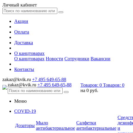
Личный кабинет
Акции
Оплата
Доставка
О канцтоварах
О канцтоварах
Новости
Сотрудники
Вакансии
Контакты
zakaz@kvik.ru
+7 495 649-65-88
zakaz@kvik.ru
+7 495 649-65-88
Товаров:
0
Товаров:
0
на
0 руб.
Меню
COVID-19
Средст
Мыло
Салфетки
дезинф
Дозаторы
антибактериальное
антибактериальные
и