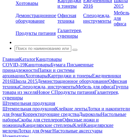
Картриджи
Ежедневники
Школа
Хозтовары
и тонеры
2016
2015
Мебель
Демонстрационное
Офисная
Спецодежда,
для
оборудование
техника
инструменты
офиса
Галантерея,
Продукты питания
сувениры
Главная
Каталог
Канцтовары
COVID-19
Канцтовары
Бумага
Письменные
принадлежности
Папки и системы
архивации
Хозтовары
Картриджи и тонеры
Ежедневники
2016
Школа 2015
Демонстрационное оборудование
Офисная
техника
Спецодежда, инструменты
Мебель для офиса
Группа
товара из экселя
Новое С
Продукты питания
Галантерея,
сувениры
Штемпельная продукция
Штемпельная продукция
Клейкие ленты
Лотки и накопители
для бумаг
Корректирующие средства
Дыроколы
Настольные
наборы
Скобы для степлеров
Офисные ножи и
ножницы
Канцелярские степлеры
Клей
Канцелярские
мелочи
Лотки для бумаг
Настольные аксессуары
Нумераторы