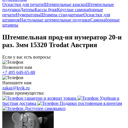
Оснастки для печати
Штемпельные краски
Штемпельные
подушки
Датеры
Кассы букв
Круглые самонаборные
печати
Нумераторы
Штампы стандартные
Оснастки для
штампов
Настольные штемпельные подушки
Самонаборные
штампы
Штемпельная прод-ия нумератор 20-и
раз. 3мм 15320 Trodat Австрия
Если у вас есть вопросы:
Позвоните нам
+7 495 649-65-88
Напишите нам
zakaz@kvik.ru
Наши преимущества:
гарантии и возврат товара
Удобная и
быстрая доставка
Подарки постоянным клиентам
Доступен самовывоз