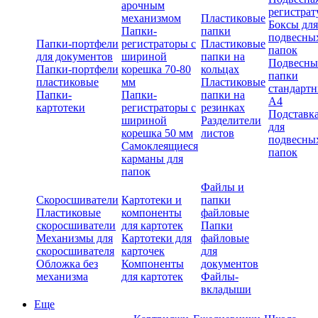
арочным
регистрат
механизмом
Пластиковые
Боксы для
Папки-
папки
подвесны
Папки-портфели
регистраторы с
Пластиковые
папок
для документов
шириной
папки на
Подвесны
Папки-портфели
корешка 70-80
кольцах
папки
пластиковые
мм
Пластиковые
стандарт
Папки-
Папки-
папки на
А4
картотеки
регистраторы с
резинках
Подставк
шириной
Разделители
для
корешка 50 мм
листов
подвесны
Самоклеящиеся
папок
карманы для
папок
Файлы и
Скоросшиватели
Картотеки и
папки
Пластиковые
компоненты
файловые
скоросшиватели
для картотек
Папки
Механизмы для
Картотеки для
файловые
скоросшивателя
карточек
для
Обложка без
Компоненты
документов
механизма
для картотек
Файлы-
вкладыши
Еще