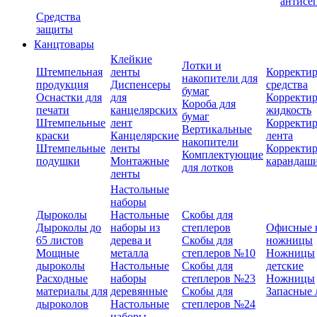
антисе
Средства
защиты
Канцтовары
Клейкие
Лотки и
Штемпельная
ленты
Корректи
накопители для
продукция
Диспенсеры
средства
бумаг
Оснастки для
для
Корректи
Короба для
печати
канцелярских
жидкость
бумаг
Штемпельные
лент
Корректи
Вертикальные
краски
Канцелярские
лента
накопители
Штемпельные
ленты
Корректи
Комплектующие
подушки
Монтажные
карандаш
для лотков
ленты
Настольные
наборы
Дыроколы
Настольные
Скобы для
Дыроколы до
наборы из
степлеров
Офисные 
65 листов
дерева и
Скобы для
ножницы
Мощные
металла
степлеров №10
Ножницы
дыроколы
Настольные
Скобы для
детские
Расходные
наборы
степлеров №23
Ножницы
материалы для
деревянные
Скобы для
Запасные 
дыроколов
Настольные
степлеров №24
наборы