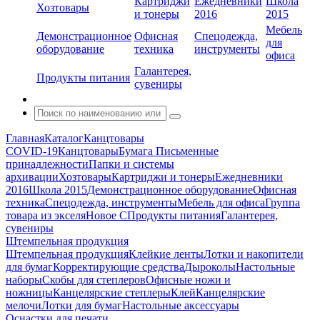
Картриджи
Ежедневники
Школа
Хозтовары
и тонеры
2016
2015
Мебель
Демонстрационное
Офисная
Спецодежда,
для
оборудование
техника
инструменты
офиса
Галантерея,
Продукты питания
сувениры
Главная
Каталог
Канцтовары
COVID-19
Канцтовары
Бумага
Письменные
принадлежности
Папки и системы
архивации
Хозтовары
Картриджи и тонеры
Ежедневники
2016
Школа 2015
Демонстрационное оборудование
Офисная
техника
Спецодежда, инструменты
Мебель для офиса
Группа
товара из экселя
Новое С
Продукты питания
Галантерея,
сувениры
Штемпельная продукция
Штемпельная продукция
Клейкие ленты
Лотки и накопители
для бумаг
Корректирующие средства
Дыроколы
Настольные
наборы
Скобы для степлеров
Офисные ножи и
ножницы
Канцелярские степлеры
Клей
Канцелярские
мелочи
Лотки для бумаг
Настольные аксессуары
Оснастки для печати