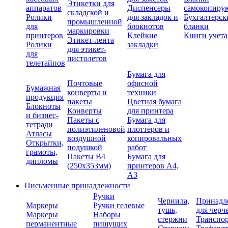
Этикетки для
аппаратов
Диспенсеры
самокопиру
складской и
Ролики
для закладок и
Бухгалтерск
промышленной
для
блокнотов
бланки
маркировки
принтеров
Клейкие
Книги учета
Этикет-лента
Ролики
закладки
для этикет-
для
пистолетов
телетайпов
Бумага для
Почтовые
офисной
Бумажная
конверты и
техники
продукция
пакеты
Цветная бумага
Блокноты
Конверты
для принтера
и бизнес-
Пакеты с
Бумага для
тетради
полиэтиленовой
плоттеров и
Атласы
воздушной
копировальных
Открытки,
подушкой
работ
грамоты,
Пакеты В4
Бумага для
дипломы
(250х353мм)
принтеров А4,
А3
Письменные принадлежности
Ручки
Чернила,
Принадл
Маркеры
Ручки гелевые
тушь,
для черч
Маркеры
Наборы
стержни
Транспо
перманентные
пишущих