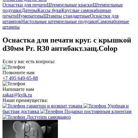
Оснастки для печати
Штемпельные краски
Штемпельные
подушки
Датеры
Кассы букв
Круглые самонаборные
печати
Нумераторы
Штампы стандартные
Оснастки для
штампов
Настольные штемпельные подушки
Самонаборные
штампы
Оснастка для печати круг. с крышкой
d30мм Pr. R30 антибакт.защ.Colop
Если у вас есть вопросы:
Позвоните нам
+7 495 649-65-88
Напишите нам
zakaz@kvik.ru
Наши преимущества:
гарантии и возврат товара
Удобная и
быстрая доставка
Подарки постоянным клиентам
Доступен самовывоз