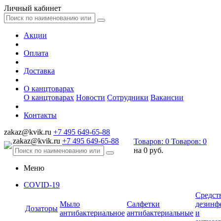
Личный кабинет
Акции
Оплата
Доставка
О канцтоварах
О канцтоварах
Новости
Сотрудники
Вакансии
Контакты
zakaz@kvik.ru
+7 495 649-65-88
zakaz@kvik.ru
+7 495 649-65-88
Товаров:
0
Товаров:
0
на
0 руб.
Меню
COVID-19
Средст
Мыло
Салфетки
дезинф
Дозаторы
антибактериальное
антибактериальные
и