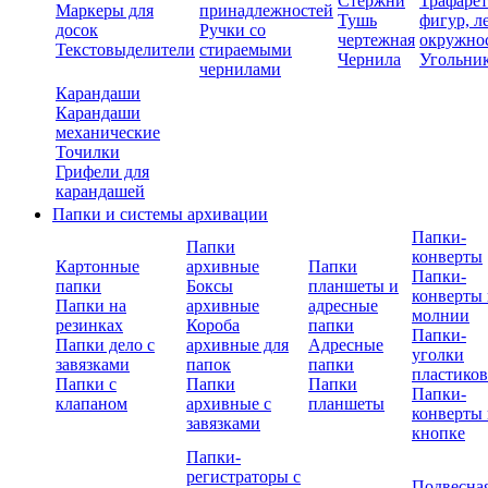
Стержни
Трафаре
Маркеры для
принадлежностей
Тушь
фигур, л
досок
Ручки со
чертежная
окружно
Текстовыделители
стираемыми
Чернила
Угольни
чернилами
Карандаши
Карандаши
механические
Точилки
Грифели для
карандашей
Папки и системы архивации
Папки-
Папки
конверты
Картонные
архивные
Папки
Папки-
папки
Боксы
планшеты и
конверты 
Папки на
архивные
адресные
молнии
резинках
Короба
папки
Папки-
Папки дело с
архивные для
Адресные
уголки
завязками
папок
папки
пластико
Папки с
Папки
Папки
Папки-
клапаном
архивные с
планшеты
конверты 
завязками
кнопке
Папки-
регистраторы с
Подвесна