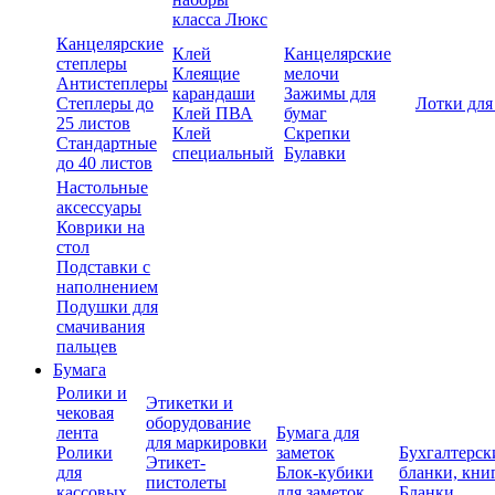
класса Люкс
Канцелярские
Клей
Канцелярские
степлеры
Клеящие
мелочи
Антистеплеры
карандаши
Зажимы для
Степлеры до
Лотки для
Клей ПВА
бумаг
25 листов
Клей
Скрепки
Стандартные
специальный
Булавки
до 40 листов
Настольные
аксессуары
Коврики на
стол
Подставки с
наполнением
Подушки для
смачивания
пальцев
Бумага
Ролики и
Этикетки и
чековая
оборудование
лента
Бумага для
для маркировки
Ролики
заметок
Бухгалтерск
Этикет-
для
Блок-кубики
бланки, кни
пистолеты
кассовых
для заметок
Бланки