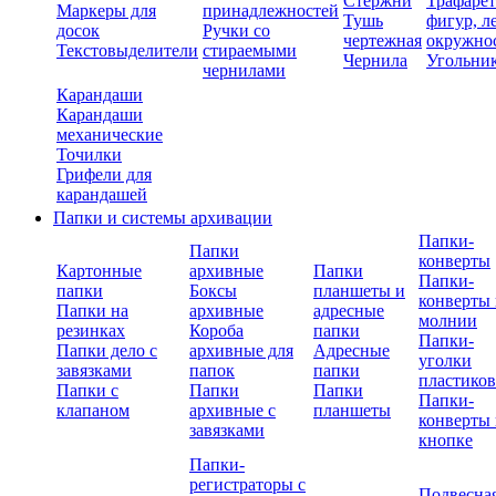
Стержни
Трафаре
Маркеры для
принадлежностей
Тушь
фигур, л
досок
Ручки со
чертежная
окружно
Текстовыделители
стираемыми
Чернила
Угольни
чернилами
Карандаши
Карандаши
механические
Точилки
Грифели для
карандашей
Папки и системы архивации
Папки-
Папки
конверты
Картонные
архивные
Папки
Папки-
папки
Боксы
планшеты и
конверты 
Папки на
архивные
адресные
молнии
резинках
Короба
папки
Папки-
Папки дело с
архивные для
Адресные
уголки
завязками
папок
папки
пластико
Папки с
Папки
Папки
Папки-
клапаном
архивные с
планшеты
конверты 
завязками
кнопке
Папки-
регистраторы с
Подвесна