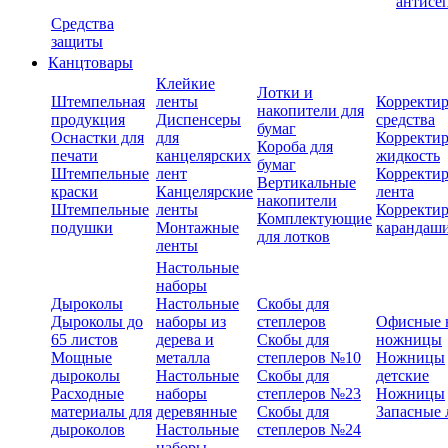
антисе
Средства
защиты
Канцтовары
Клейкие
Лотки и
Штемпельная
ленты
Корректи
накопители для
продукция
Диспенсеры
средства
бумаг
Оснастки для
для
Корректи
Короба для
печати
канцелярских
жидкость
бумаг
Штемпельные
лент
Корректи
Вертикальные
краски
Канцелярские
лента
накопители
Штемпельные
ленты
Корректи
Комплектующие
подушки
Монтажные
карандаш
для лотков
ленты
Настольные
наборы
Дыроколы
Настольные
Скобы для
Дыроколы до
наборы из
степлеров
Офисные 
65 листов
дерева и
Скобы для
ножницы
Мощные
металла
степлеров №10
Ножницы
дыроколы
Настольные
Скобы для
детские
Расходные
наборы
степлеров №23
Ножницы
материалы для
деревянные
Скобы для
Запасные 
дыроколов
Настольные
степлеров №24
наборы