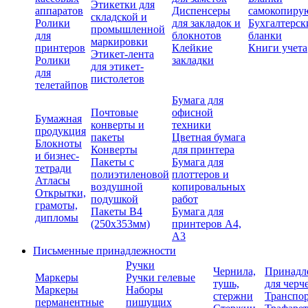
Этикетки для
аппаратов
Диспенсеры
самокопиру
складской и
Ролики
для закладок и
Бухгалтерск
промышленной
для
блокнотов
бланки
маркировки
принтеров
Клейкие
Книги учета
Этикет-лента
Ролики
закладки
для этикет-
для
пистолетов
телетайпов
Бумага для
Почтовые
офисной
Бумажная
конверты и
техники
продукция
пакеты
Цветная бумага
Блокноты
Конверты
для принтера
и бизнес-
Пакеты с
Бумага для
тетради
полиэтиленовой
плоттеров и
Атласы
воздушной
копировальных
Открытки,
подушкой
работ
грамоты,
Пакеты В4
Бумага для
дипломы
(250х353мм)
принтеров А4,
А3
Письменные принадлежности
Ручки
Чернила,
Принадл
Маркеры
Ручки гелевые
тушь,
для черч
Маркеры
Наборы
стержни
Транспо
перманентные
пишущих