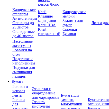
класса Люкс
Канцелярские
Клей
Канцелярские
степлеры
Клеящие
мелочи
Антистеплеры
карандаши
Зажимы для
Степлеры до
Лотки для
Клей ПВА
бумаг
25 листов
Клей
Скрепки
Стандартные
специальный
Булавки
до 40 листов
Настольные
аксессуары
Коврики на
стол
Подставки с
наполнением
Подушки для
смачивания
пальцев
Бумага
Ролики и
Этикетки и
чековая
оборудование
лента
Бумага для
для маркировки
Ролики
заметок
Бухгалтерск
Этикет-
для
Блок-кубики
бланки, кни
пистолеты
кассовых
для заметок
Бланки