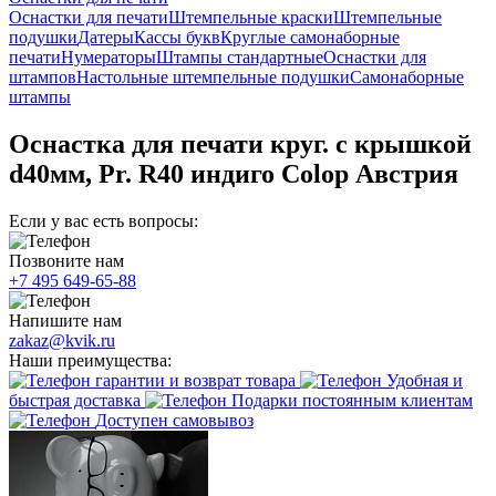
Оснастки для печати
Штемпельные краски
Штемпельные
подушки
Датеры
Кассы букв
Круглые самонаборные
печати
Нумераторы
Штампы стандартные
Оснастки для
штампов
Настольные штемпельные подушки
Самонаборные
штампы
Оснастка для печати круг. с крышкой
d40мм, Pr. R40 индиго Colop Австрия
Если у вас есть вопросы:
Позвоните нам
+7 495 649-65-88
Напишите нам
zakaz@kvik.ru
Наши преимущества:
гарантии и возврат товара
Удобная и
быстрая доставка
Подарки постоянным клиентам
Доступен самовывоз