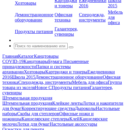
Картриджи
Ежедневники
Школа
Хозтовары
и тонеры
2016
2015
Мебель
Демонстрационное
Офисная
Спецодежда,
для
оборудование
техника
инструменты
офиса
Галантерея,
Продукты питания
сувениры
Главная
Каталог
Канцтовары
COVID-19
Канцтовары
Бумага
Письменные
принадлежности
Папки и системы
архивации
Хозтовары
Картриджи и тонеры
Ежедневники
2016
Школа 2015
Демонстрационное оборудование
Офисная
техника
Спецодежда, инструменты
Мебель для офиса
Группа
товара из экселя
Новое С
Продукты питания
Галантерея,
сувениры
Штемпельная продукция
Штемпельная продукция
Клейкие ленты
Лотки и накопители
для бумаг
Корректирующие средства
Дыроколы
Настольные
наборы
Скобы для степлеров
Офисные ножи и
ножницы
Канцелярские степлеры
Клей
Канцелярские
мелочи
Лотки для бумаг
Настольные аксессуары
Оснастки для печати