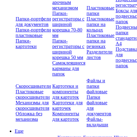
арочным
регистрат
механизмом
Пластиковые
Боксы для
Папки-
папки
подвесны
Папки-портфели
регистраторы с
Пластиковые
папок
для документов
шириной
папки на
Подвесны
Папки-портфели
корешка 70-80
кольцах
папки
пластиковые
мм
Пластиковые
стандарт
Папки-
Папки-
папки на
А4
картотеки
регистраторы с
резинках
Подставк
шириной
Разделители
для
корешка 50 мм
листов
подвесны
Самоклеящиеся
папок
карманы для
папок
Файлы и
Скоросшиватели
Картотеки и
папки
Пластиковые
компоненты
файловые
скоросшиватели
для картотек
Папки
Механизмы для
Картотеки для
файловые
скоросшивателя
карточек
для
Обложка без
Компоненты
документов
механизма
для картотек
Файлы-
вкладыши
Еще