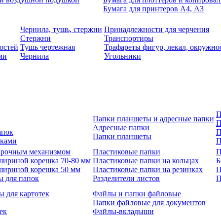
Бумага для принтеров А4, А3
Чернила, тушь, стержни
Принадлежности для черчения
Стержни
Транспортиры
остей
Тушь чертежная
Трафареты фигур, лекал, окружно
ми
Чернила
Угольники
П
Папки планшеты и адресные папки
П
Адресные папки
апок
П
Папки планшеты
зками
П
 арочным механизмом
Пластиковые папки
П
шириной корешка 70-80 мм
Пластиковые папки на кольцах
Б
шириной корешка 50 мм
Пластиковые папки на резинках
П
ы для папок
Разделители листов
П
ы для картотек
Файлы и папки файловые
Папки файловые для документов
ек
Файлы-вкладыши