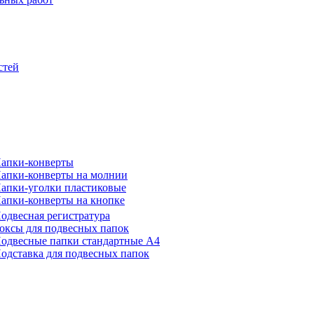
стей
апки-конверты
апки-конверты на молнии
апки-уголки пластиковые
апки-конверты на кнопке
одвесная регистратура
оксы для подвесных папок
одвесные папки стандартные А4
одставка для подвесных папок