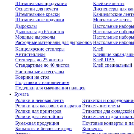
Штемпельная продукция
Клейкие ленты
Оснастки для печати
Диспенсеры для ка
Штемпельные краски
Канцелярские лент
Штемпельные подушки
Монтажные ленты
Дыроколы
Настольные набор
Дыроколы до 65 листов
Настольные наборы 
Мощные дыроколы
Настольные наборы
Расходные материалы для дыроколов
Настольные наборы
Канцелярские степлеры
Клей
Антистеплеры
Клеящие карандаш
Степлеры до 25 листов
Клей ПВА
Стандартные до 40 листов
Клей специальный
Настольные аксессуары
Коврики на стол
Подставки с наполнением
Подушки для смачивания пальцев
Бумага
Ролики и чековая лента
Этикетки и оборудовани
Ролики для кассовых аппаратов
Этикет-пистолеты
Ролики для принтеров
Этикетки для складско
Ролики для телетайпов
Этикет-лента для этикет
Бумажная продукция
Почтовые конверты и па
Блокноты и бизнес-тетради
Конверты
Атласы
Пакеты с полиэтиленов