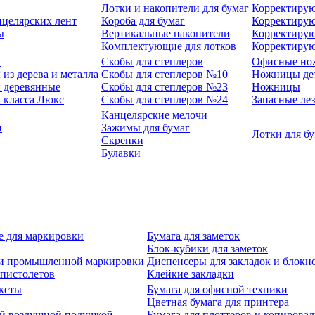
Лотки и накопители для бумаг
Корректирую
нцелярских лент
Короба для бумаг
Корректирую
ы
Вертикальные накопители
Корректирую
Комплектующие для лотков
Корректиру
ы
Скобы для степлеров
Офисные но
из дерева и металла
Скобы для степлеров №10
Ножницы де
 деревянные
Скобы для степлеров №23
Ножницы
 класса Люкс
Скобы для степлеров №24
Запасные ле
Канцелярские мелочи
и
Зажимы для бумаг
Лотки для б
Скрепки
Булавки
е для маркировки
Бумага для заметок
Блок-кубики для заметок
й и промышленной маркировки
Диспенсеры для закладок и блокн
-пистолетов
Клейкие закладки
кеты
Бумага для офисной техники
Цветная бумага для принтера
ой воздушной подушкой
Бумага для плоттеров и копирова