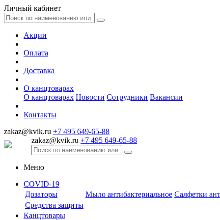
Личный кабинет
Акции
Оплата
Доставка
О канцтоварах
О канцтоварах
Новости
Сотрудники
Вакансии
Контакты
zakaz@kvik.ru
+7 495 649-65-88
zakaz@kvik.ru
+7 495 649-65-88
Меню
COVID-19
Дозаторы
Мыло антибактериальное
Салфетки ан
Средства защиты
Канцтовары