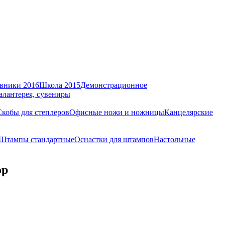
вники 2016
Школа 2015
Демонстрационное
алантерея, сувениры
Скобы для степлеров
Офисные ножи и ножницы
Канцелярские
Штампы стандартные
Оснастки для штампов
Настольные
op