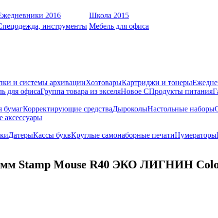
Ежедневники 2016
Школа 2015
Спецодежда, инструменты
Мебель для офиса
пки и системы архивации
Хозтовары
Картриджи и тонеры
Ежедне
ь для офиса
Группа товара из экселя
Новое С
Продукты питания
Г
я бумаг
Корректирующие средства
Дыроколы
Настольные наборы
е аксессуары
ки
Датеры
Кассы букв
Круглые самонаборные печати
Нумераторы
d40мм Stamp Mouse R40 ЭКО ЛИГНИН Col