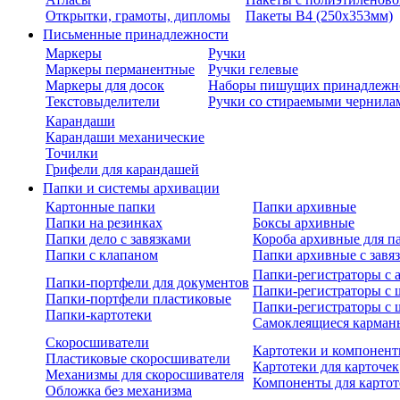
Открытки, грамоты, дипломы
Пакеты В4 (250х353мм)
Письменные принадлежности
Маркеры
Ручки
Маркеры перманентные
Ручки гелевые
Маркеры для досок
Наборы пишущих принадлежн
Текстовыделители
Ручки со стираемыми чернила
Карандаши
Карандаши механические
Точилки
Грифели для карандашей
Папки и системы архивации
Картонные папки
Папки архивные
Папки на резинках
Боксы архивные
Папки дело с завязками
Короба архивные для п
Папки с клапаном
Папки архивные с завя
Папки-регистраторы с
Папки-портфели для документов
Папки-регистраторы с 
Папки-портфели пластиковые
Папки-регистраторы с 
Папки-картотеки
Самоклеящиеся карман
Скоросшиватели
Картотеки и компонент
Пластиковые скоросшиватели
Картотеки для карточек
Механизмы для скоросшивателя
Компоненты для картот
Обложка без механизма