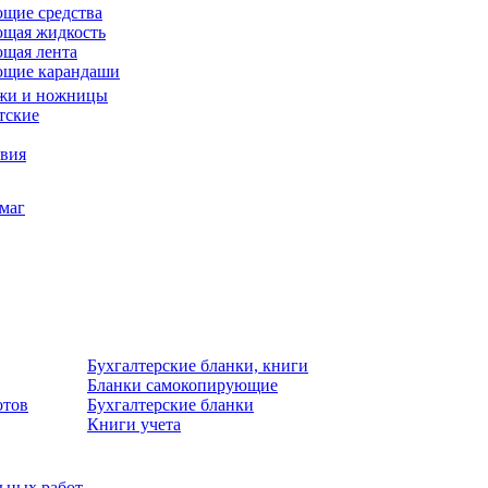
щие средства
щая жидкость
щая лента
ющие карандаши
жи и ножницы
тские
звия
умаг
Бухгалтерские бланки, книги
Бланки самокопирующие
отов
Бухгалтерские бланки
Книги учета
льных работ