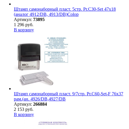
Штамп самонаборный пласт. 5стр. Pr.C30-Set 47х18
(аналог 4912/DB, 4913/DB)Colop
Артикул:
73895
1 296 руб.
В корзину
Штамп самонаборный пласт. 9/7стр. Pr.C60-Set-F 76х37
рам.(ан. 4926/DB,4927/DB
Артикул:
266884
2 153 руб.
В корзину