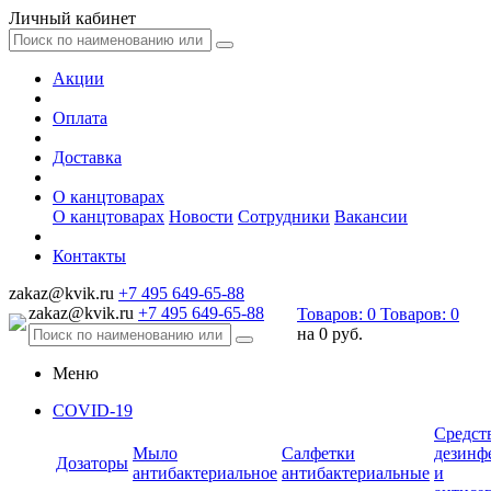
Личный кабинет
Акции
Оплата
Доставка
О канцтоварах
О канцтоварах
Новости
Сотрудники
Вакансии
Контакты
zakaz@kvik.ru
+7 495 649-65-88
zakaz@kvik.ru
+7 495 649-65-88
Товаров:
0
Товаров:
0
на
0 руб.
Меню
COVID-19
Средст
Мыло
Салфетки
дезинф
Дозаторы
антибактериальное
антибактериальные
и