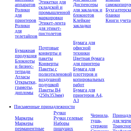
Этикетки для
аппаратов
Диспенсеры
самокопиру
складской и
Ролики
для закладок и
Бухгалтерск
промышленной
для
блокнотов
бланки
маркировки
принтеров
Клейкие
Книги учета
Этикет-лента
Ролики
закладки
для этикет-
для
пистолетов
телетайпов
Бумага для
Почтовые
офисной
Бумажная
конверты и
техники
продукция
пакеты
Цветная бумага
Блокноты
Конверты
для принтера
и бизнес-
Пакеты с
Бумага для
тетради
полиэтиленовой
плоттеров и
Атласы
воздушной
копировальных
Открытки,
подушкой
работ
грамоты,
Пакеты В4
Бумага для
дипломы
(250х353мм)
принтеров А4,
А3
Письменные принадлежности
Ручки
Чернила,
Принадл
Маркеры
Ручки гелевые
тушь,
для черч
Маркеры
Наборы
стержни
Транспо
перманентные
пишущих