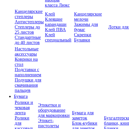
класса Люкс
Канцелярские
Клей
Канцелярские
степлеры
Клеящие
мелочи
Антистеплеры
карандаши
Зажимы для
Степлеры до
Лотки для
Клей ПВА
бумаг
25 листов
Клей
Скрепки
Стандартные
специальный
Булавки
до 40 листов
Настольные
аксессуары
Коврики на
стол
Подставки с
наполнением
Подушки для
смачивания
пальцев
Бумага
Ролики и
Этикетки и
чековая
оборудование
лента
Бумага для
для маркировки
Ролики
заметок
Бухгалтерск
Этикет-
для
Блок-кубики
бланки, кни
пистолеты
кассовых
для заметок
Бланки