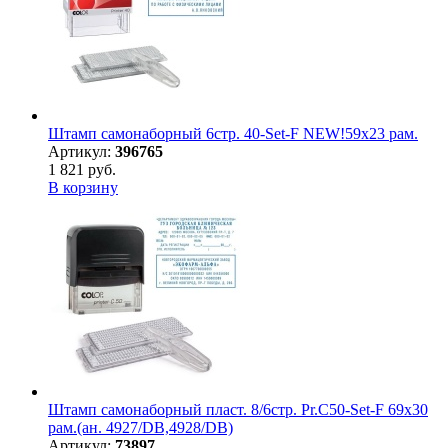
Штамп самонаборный 6стр. 40-Set-F NEW!59х23 рам.
Артикул:
396765
1 821 руб.
В корзину
Штамп самонаборный пласт. 8/6стр. Pr.C50-Set-F 69х30
рам.(ан. 4927/DB,4928/DB)
Артикул:
73897