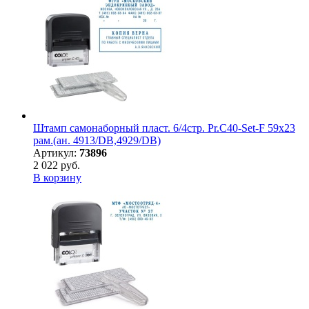
Штамп самонаборный пласт. 6/4стр. Pr.C40-Set-F 59х23
рам.(ан. 4913/DB,4929/DB)
Артикул:
73896
2 022 руб.
В корзину