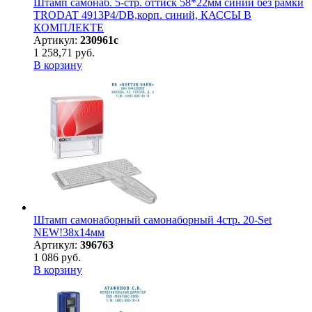
Штамп самонаб. 5-стр. оттиск 58*22мм синий без рамки
TRODAT 4913P4/DB,корп. синий, КАССЫ В
КОМПЛЕКТЕ
Артикул:
230961с
1 258,71 руб.
В корзину
Штамп самонаборный самонаборный 4стр. 20-Set
NEW!38х14мм
Артикул:
396763
1 086 руб.
В корзину