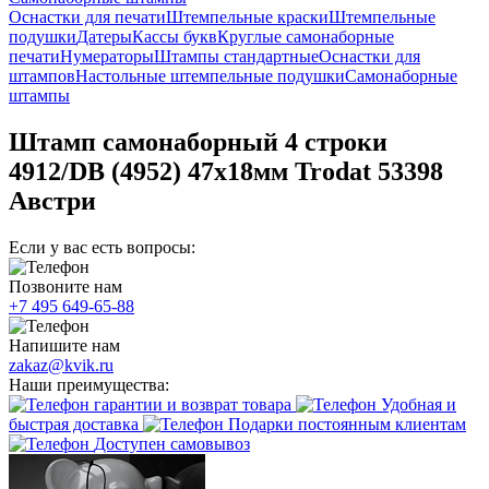
Оснастки для печати
Штемпельные краски
Штемпельные
подушки
Датеры
Кассы букв
Круглые самонаборные
печати
Нумераторы
Штампы стандартные
Оснастки для
штампов
Настольные штемпельные подушки
Самонаборные
штампы
Штамп самонаборный 4 строки
4912/DB (4952) 47х18мм Trodat 53398
Австри
Если у вас есть вопросы:
Позвоните нам
+7 495 649-65-88
Напишите нам
zakaz@kvik.ru
Наши преимущества:
гарантии и возврат товара
Удобная и
быстрая доставка
Подарки постоянным клиентам
Доступен самовывоз