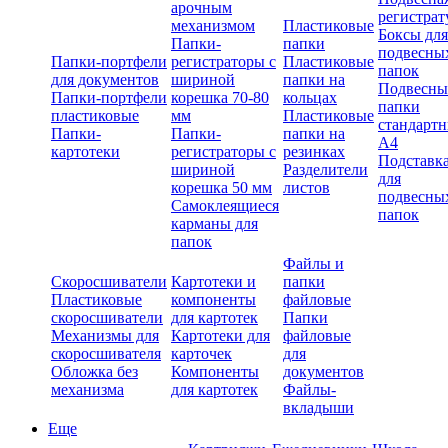
арочным
регистрат
механизмом
Пластиковые
Боксы для
Папки-
папки
подвесны
Папки-портфели
регистраторы с
Пластиковые
папок
для документов
шириной
папки на
Подвесны
Папки-портфели
корешка 70-80
кольцах
папки
пластиковые
мм
Пластиковые
стандарт
Папки-
Папки-
папки на
А4
картотеки
регистраторы с
резинках
Подставк
шириной
Разделители
для
корешка 50 мм
листов
подвесны
Самоклеящиеся
папок
карманы для
папок
Файлы и
Скоросшиватели
Картотеки и
папки
Пластиковые
компоненты
файловые
скоросшиватели
для картотек
Папки
Механизмы для
Картотеки для
файловые
скоросшивателя
карточек
для
Обложка без
Компоненты
документов
механизма
для картотек
Файлы-
вкладыши
Еще