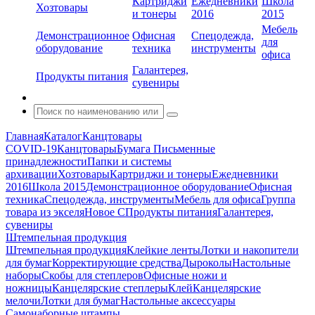
Картриджи
Ежедневники
Школа
Хозтовары
и тонеры
2016
2015
Мебель
Демонстрационное
Офисная
Спецодежда,
для
оборудование
техника
инструменты
офиса
Галантерея,
Продукты питания
сувениры
Главная
Каталог
Канцтовары
COVID-19
Канцтовары
Бумага
Письменные
принадлежности
Папки и системы
архивации
Хозтовары
Картриджи и тонеры
Ежедневники
2016
Школа 2015
Демонстрационное оборудование
Офисная
техника
Спецодежда, инструменты
Мебель для офиса
Группа
товара из экселя
Новое С
Продукты питания
Галантерея,
сувениры
Штемпельная продукция
Штемпельная продукция
Клейкие ленты
Лотки и накопители
для бумаг
Корректирующие средства
Дыроколы
Настольные
наборы
Скобы для степлеров
Офисные ножи и
ножницы
Канцелярские степлеры
Клей
Канцелярские
мелочи
Лотки для бумаг
Настольные аксессуары
Самонаборные штампы