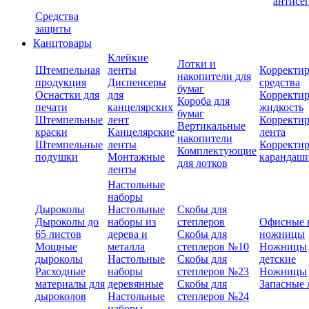
антисе
Средства
защиты
Канцтовары
Клейкие
Лотки и
Штемпельная
ленты
Корректи
накопители для
продукция
Диспенсеры
средства
бумаг
Оснастки для
для
Корректи
Короба для
печати
канцелярских
жидкость
бумаг
Штемпельные
лент
Корректи
Вертикальные
краски
Канцелярские
лента
накопители
Штемпельные
ленты
Корректи
Комплектующие
подушки
Монтажные
карандаш
для лотков
ленты
Настольные
наборы
Дыроколы
Настольные
Скобы для
Дыроколы до
наборы из
степлеров
Офисные 
65 листов
дерева и
Скобы для
ножницы
Мощные
металла
степлеров №10
Ножницы
дыроколы
Настольные
Скобы для
детские
Расходные
наборы
степлеров №23
Ножницы
материалы для
деревянные
Скобы для
Запасные 
дыроколов
Настольные
степлеров №24
наборы