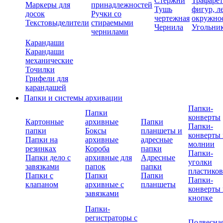
Стержни
Трафаре
Маркеры для
принадлежностей
Тушь
фигур, л
досок
Ручки со
чертежная
окружно
Текстовыделители
стираемыми
Чернила
Угольни
чернилами
Карандаши
Карандаши
механические
Точилки
Грифели для
карандашей
Папки и системы архивации
Папки-
Папки
конверты
Картонные
архивные
Папки
Папки-
папки
Боксы
планшеты и
конверты 
Папки на
архивные
адресные
молнии
резинках
Короба
папки
Папки-
Папки дело с
архивные для
Адресные
уголки
завязками
папок
папки
пластико
Папки с
Папки
Папки
Папки-
клапаном
архивные с
планшеты
конверты 
завязками
кнопке
Папки-
регистраторы с
Подвесна