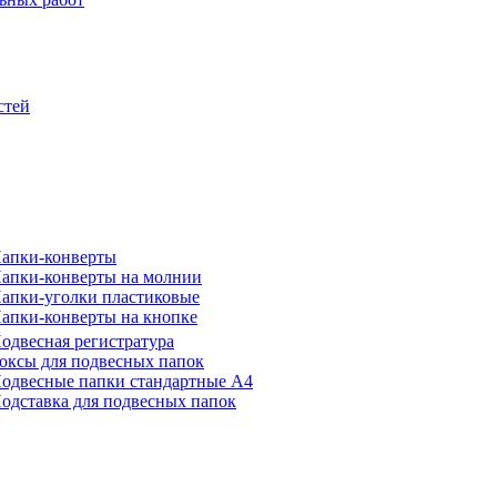
стей
апки-конверты
апки-конверты на молнии
апки-уголки пластиковые
апки-конверты на кнопке
одвесная регистратура
оксы для подвесных папок
одвесные папки стандартные А4
одставка для подвесных папок