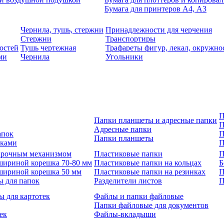
Бумага для принтеров А4, А3
Чернила, тушь, стержни
Принадлежности для черчения
Стержни
Транспортиры
остей
Тушь чертежная
Трафареты фигур, лекал, окружно
ми
Чернила
Угольники
П
Папки планшеты и адресные папки
П
Адресные папки
апок
П
Папки планшеты
зками
П
 арочным механизмом
Пластиковые папки
П
шириной корешка 70-80 мм
Пластиковые папки на кольцах
Б
шириной корешка 50 мм
Пластиковые папки на резинках
П
ы для папок
Разделители листов
П
ы для картотек
Файлы и папки файловые
Папки файловые для документов
ек
Файлы-вкладыши