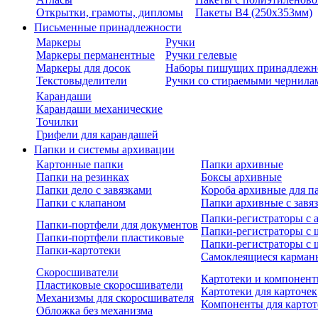
Открытки, грамоты, дипломы
Пакеты В4 (250х353мм)
Письменные принадлежности
Маркеры
Ручки
Маркеры перманентные
Ручки гелевые
Маркеры для досок
Наборы пишущих принадлежн
Текстовыделители
Ручки со стираемыми чернила
Карандаши
Карандаши механические
Точилки
Грифели для карандашей
Папки и системы архивации
Картонные папки
Папки архивные
Папки на резинках
Боксы архивные
Папки дело с завязками
Короба архивные для п
Папки с клапаном
Папки архивные с завя
Папки-регистраторы с
Папки-портфели для документов
Папки-регистраторы с 
Папки-портфели пластиковые
Папки-регистраторы с 
Папки-картотеки
Самоклеящиеся карман
Скоросшиватели
Картотеки и компонент
Пластиковые скоросшиватели
Картотеки для карточек
Механизмы для скоросшивателя
Компоненты для картот
Обложка без механизма