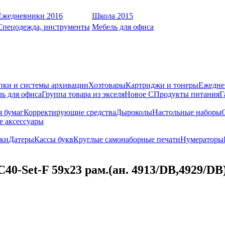
Ежедневники 2016
Школа 2015
Спецодежда, инструменты
Мебель для офиса
пки и системы архивации
Хозтовары
Картриджи и тонеры
Ежедне
ь для офиса
Группа товара из экселя
Новое С
Продукты питания
Г
я бумаг
Корректирующие средства
Дыроколы
Настольные наборы
е аксессуары
ки
Датеры
Кассы букв
Круглые самонаборные печати
Нумераторы
40-Set-F 59х23 рам.(ан. 4913/DB,4929/DB