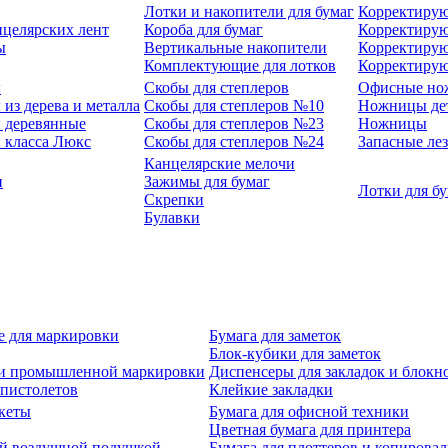
Лотки и накопители для бумаг
Корректирую
нцелярских лент
Короба для бумаг
Корректирую
ы
Вертикальные накопители
Корректирую
Комплектующие для лотков
Корректиру
ы
Скобы для степлеров
Офисные но
из дерева и металла
Скобы для степлеров №10
Ножницы де
 деревянные
Скобы для степлеров №23
Ножницы
 класса Люкс
Скобы для степлеров №24
Запасные ле
Канцелярские мелочи
и
Зажимы для бумаг
Лотки для б
Скрепки
Булавки
е для маркировки
Бумага для заметок
Блок-кубики для заметок
й и промышленной маркировки
Диспенсеры для закладок и блокн
-пистолетов
Клейкие закладки
кеты
Бумага для офисной техники
Цветная бумага для принтера
ой воздушной подушкой
Бумага для плоттеров и копирова