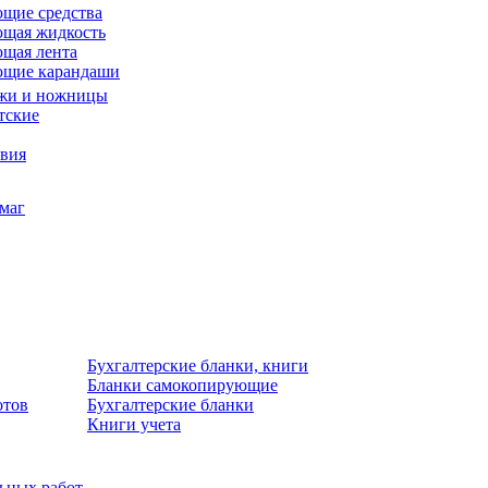
щие средства
щая жидкость
щая лента
ющие карандаши
жи и ножницы
тские
звия
умаг
Бухгалтерские бланки, книги
Бланки самокопирующие
отов
Бухгалтерские бланки
Книги учета
льных работ