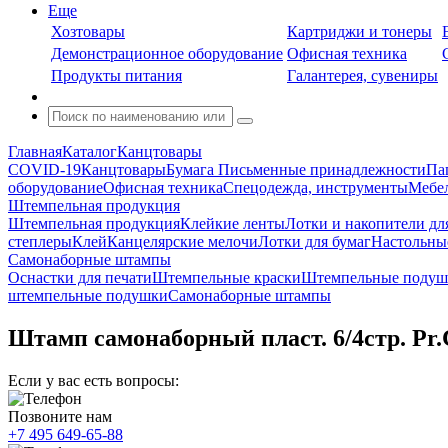
Еще
Хозтовары
Картриджи и тонеры
Демонстрационное оборудование
Офисная техника
Продукты питания
Галантерея, сувениры
Главная
Каталог
Канцтовары
COVID-19
Канцтовары
Бумага
Письменные принадлежности
Па
оборудование
Офисная техника
Спецодежда, инструменты
Мебел
Штемпельная продукция
Штемпельная продукция
Клейкие ленты
Лотки и накопители дл
степлеры
Клей
Канцелярские мелочи
Лотки для бумаг
Настольны
Самонаборные штампы
Оснастки для печати
Штемпельные краски
Штемпельные подуш
штемпельные подушки
Самонаборные штампы
Штамп самонаборный пласт. 6/4стр. Pr.C
Если у вас есть вопросы:
Позвоните нам
+7 495 649-65-88