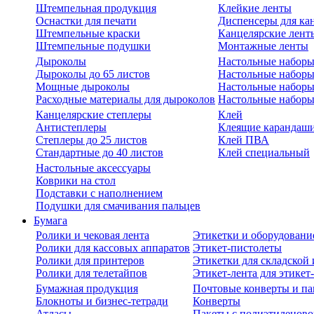
Штемпельная продукция
Клейкие ленты
Оснастки для печати
Диспенсеры для ка
Штемпельные краски
Канцелярские лент
Штемпельные подушки
Монтажные ленты
Дыроколы
Настольные набор
Дыроколы до 65 листов
Настольные наборы 
Мощные дыроколы
Настольные наборы
Расходные материалы для дыроколов
Настольные наборы
Канцелярские степлеры
Клей
Антистеплеры
Клеящие карандаш
Степлеры до 25 листов
Клей ПВА
Стандартные до 40 листов
Клей специальный
Настольные аксессуары
Коврики на стол
Подставки с наполнением
Подушки для смачивания пальцев
Бумага
Ролики и чековая лента
Этикетки и оборудовани
Ролики для кассовых аппаратов
Этикет-пистолеты
Ролики для принтеров
Этикетки для складско
Ролики для телетайпов
Этикет-лента для этикет
Бумажная продукция
Почтовые конверты и па
Блокноты и бизнес-тетради
Конверты
Атласы
Пакеты с полиэтиленов