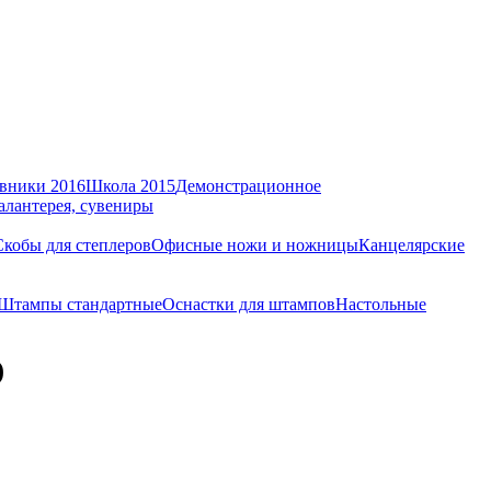
вники 2016
Школа 2015
Демонстрационное
алантерея, сувениры
Скобы для степлеров
Офисные ножи и ножницы
Канцелярские
Штампы стандартные
Оснастки для штампов
Настольные
)