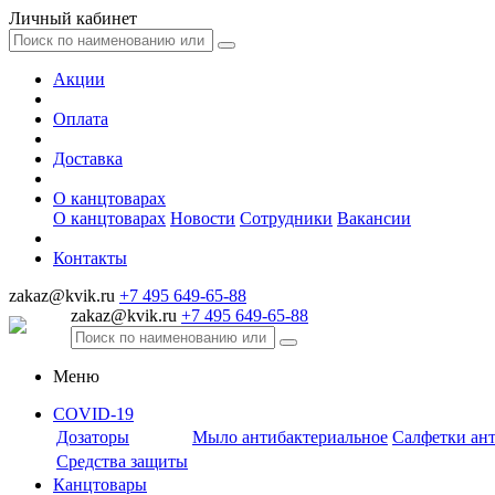
Личный кабинет
Акции
Оплата
Доставка
О канцтоварах
О канцтоварах
Новости
Сотрудники
Вакансии
Контакты
zakaz@kvik.ru
+7 495 649-65-88
zakaz@kvik.ru
+7 495 649-65-88
Меню
COVID-19
Дозаторы
Мыло антибактериальное
Салфетки ан
Средства защиты
Канцтовары