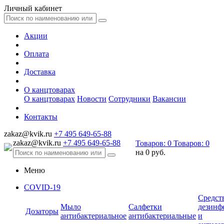
Личный кабинет
Акции
Оплата
Доставка
О канцтоварах
О канцтоварах
Новости
Сотрудники
Вакансии
Контакты
zakaz@kvik.ru
+7 495 649-65-88
zakaz@kvik.ru
+7 495 649-65-88
Товаров:
0
Товаров:
0
на
0 руб.
Меню
COVID-19
Средст
Мыло
Салфетки
дезинф
Дозаторы
антибактериальное
антибактериальные
и