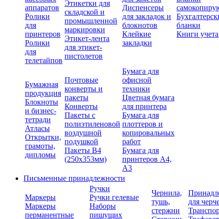
Этикетки для
аппаратов
Диспенсеры
самокопиру
складской и
Ролики
для закладок и
Бухгалтерск
промышленной
для
блокнотов
бланки
маркировки
принтеров
Клейкие
Книги учета
Этикет-лента
Ролики
закладки
для этикет-
для
пистолетов
телетайпов
Бумага для
Почтовые
офисной
Бумажная
конверты и
техники
продукция
пакеты
Цветная бумага
Блокноты
Конверты
для принтера
и бизнес-
Пакеты с
Бумага для
тетради
полиэтиленовой
плоттеров и
Атласы
воздушной
копировальных
Открытки,
подушкой
работ
грамоты,
Пакеты В4
Бумага для
дипломы
(250х353мм)
принтеров А4,
А3
Письменные принадлежности
Ручки
Чернила,
Принадл
Маркеры
Ручки гелевые
тушь,
для черч
Маркеры
Наборы
стержни
Транспо
перманентные
пишущих