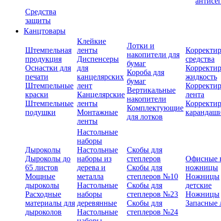
антисе
Средства
защиты
Канцтовары
Клейкие
Лотки и
Штемпельная
ленты
Корректи
накопители для
продукция
Диспенсеры
средства
бумаг
Оснастки для
для
Корректи
Короба для
печати
канцелярских
жидкость
бумаг
Штемпельные
лент
Корректи
Вертикальные
краски
Канцелярские
лента
накопители
Штемпельные
ленты
Корректи
Комплектующие
подушки
Монтажные
карандаш
для лотков
ленты
Настольные
наборы
Дыроколы
Настольные
Скобы для
Дыроколы до
наборы из
степлеров
Офисные 
65 листов
дерева и
Скобы для
ножницы
Мощные
металла
степлеров №10
Ножницы
дыроколы
Настольные
Скобы для
детские
Расходные
наборы
степлеров №23
Ножницы
материалы для
деревянные
Скобы для
Запасные 
дыроколов
Настольные
степлеров №24
наборы