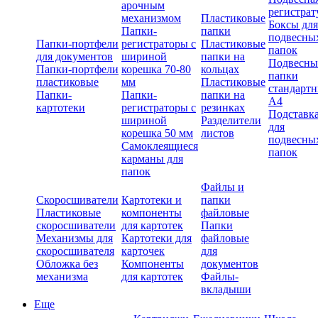
арочным
регистрат
механизмом
Пластиковые
Боксы для
Папки-
папки
подвесны
Папки-портфели
регистраторы с
Пластиковые
папок
для документов
шириной
папки на
Подвесны
Папки-портфели
корешка 70-80
кольцах
папки
пластиковые
мм
Пластиковые
стандарт
Папки-
Папки-
папки на
А4
картотеки
регистраторы с
резинках
Подставк
шириной
Разделители
для
корешка 50 мм
листов
подвесны
Самоклеящиеся
папок
карманы для
папок
Файлы и
Скоросшиватели
Картотеки и
папки
Пластиковые
компоненты
файловые
скоросшиватели
для картотек
Папки
Механизмы для
Картотеки для
файловые
скоросшивателя
карточек
для
Обложка без
Компоненты
документов
механизма
для картотек
Файлы-
вкладыши
Еще