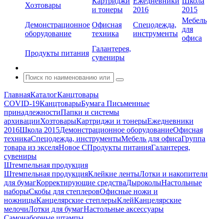
Картриджи
Ежедневники
Школа
Хозтовары
и тонеры
2016
2015
Мебель
Демонстрационное
Офисная
Спецодежда,
для
оборудование
техника
инструменты
офиса
Галантерея,
Продукты питания
сувениры
Главная
Каталог
Канцтовары
COVID-19
Канцтовары
Бумага
Письменные
принадлежности
Папки и системы
архивации
Хозтовары
Картриджи и тонеры
Ежедневники
2016
Школа 2015
Демонстрационное оборудование
Офисная
техника
Спецодежда, инструменты
Мебель для офиса
Группа
товара из экселя
Новое С
Продукты питания
Галантерея,
сувениры
Штемпельная продукция
Штемпельная продукция
Клейкие ленты
Лотки и накопители
для бумаг
Корректирующие средства
Дыроколы
Настольные
наборы
Скобы для степлеров
Офисные ножи и
ножницы
Канцелярские степлеры
Клей
Канцелярские
мелочи
Лотки для бумаг
Настольные аксессуары
Самонаборные штампы