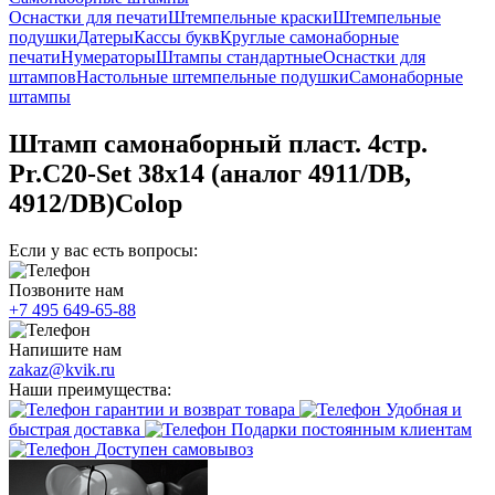
Оснастки для печати
Штемпельные краски
Штемпельные
подушки
Датеры
Кассы букв
Круглые самонаборные
печати
Нумераторы
Штампы стандартные
Оснастки для
штампов
Настольные штемпельные подушки
Самонаборные
штампы
Штамп самонаборный пласт. 4стр.
Pr.C20-Set 38х14 (аналог 4911/DB,
4912/DB)Colop
Если у вас есть вопросы:
Позвоните нам
+7 495 649-65-88
Напишите нам
zakaz@kvik.ru
Наши преимущества:
гарантии и возврат товара
Удобная и
быстрая доставка
Подарки постоянным клиентам
Доступен самовывоз