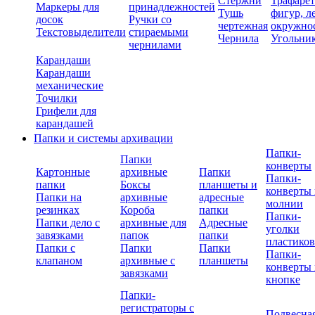
Стержни
Трафаре
Маркеры для
принадлежностей
Тушь
фигур, л
досок
Ручки со
чертежная
окружно
Текстовыделители
стираемыми
Чернила
Угольни
чернилами
Карандаши
Карандаши
механические
Точилки
Грифели для
карандашей
Папки и системы архивации
Папки-
Папки
конверты
Картонные
архивные
Папки
Папки-
папки
Боксы
планшеты и
конверты 
Папки на
архивные
адресные
молнии
резинках
Короба
папки
Папки-
Папки дело с
архивные для
Адресные
уголки
завязками
папок
папки
пластико
Папки с
Папки
Папки
Папки-
клапаном
архивные с
планшеты
конверты 
завязками
кнопке
Папки-
регистраторы с
Подвесна