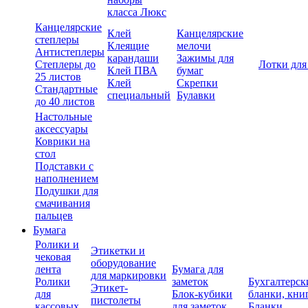
класса Люкс
Канцелярские
Клей
Канцелярские
степлеры
Клеящие
мелочи
Антистеплеры
карандаши
Зажимы для
Степлеры до
Лотки для
Клей ПВА
бумаг
25 листов
Клей
Скрепки
Стандартные
специальный
Булавки
до 40 листов
Настольные
аксессуары
Коврики на
стол
Подставки с
наполнением
Подушки для
смачивания
пальцев
Бумага
Ролики и
Этикетки и
чековая
оборудование
лента
Бумага для
для маркировки
Ролики
заметок
Бухгалтерск
Этикет-
для
Блок-кубики
бланки, кни
пистолеты
кассовых
для заметок
Бланки