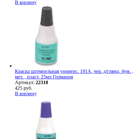
В корзину
Краска штемпельная универс. 191А, чер. д/глянц. бум. ,
мет. , пласт. 25мл Германия
Артикул:
22318
425 руб.
В корзину