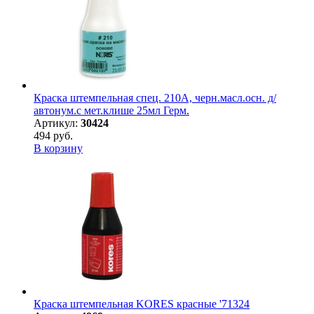
Краска штемпельная спец. 210А, черн.масл.осн. д/
автонум.с мет.клише 25мл Герм.
Артикул:
30424
494 руб.
В корзину
Краска штемпельная KORES красные '71324