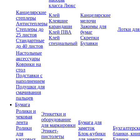
класса Люкс
Канцелярские
Клей
Канцелярские
степлеры
Клеящие
мелочи
Антистеплеры
карандаши
Зажимы для
Степлеры до
Лотки для
Клей ПВА
бумаг
25 листов
Клей
Скрепки
Стандартные
специальный
Булавки
до 40 листов
Настольные
аксессуары
Коврики на
стол
Подставки с
наполнением
Подушки для
смачивания
пальцев
Бумага
Ролики и
Этикетки и
чековая
оборудование
лента
Бумага для
для маркировки
Ролики
заметок
Бухгалтерск
Этикет-
для
Блок-кубики
бланки, кни
пистолеты
кассовых
для заметок
Бланки