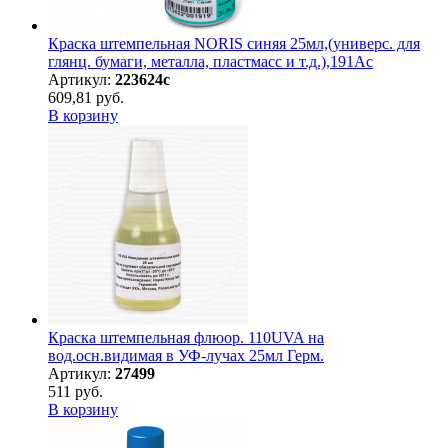
Краска штемпельная NORIS синяя 25мл,(универс. для
глянц. бумаги, металла, пластмасс и т.д.),191Ас
Артикул:
223624с
609,81 руб.
В корзину
Краска штемпельная флюор. 110UVA на
вод.осн.видимая в УФ-лучах 25мл Герм.
Артикул:
27499
511 руб.
В корзину