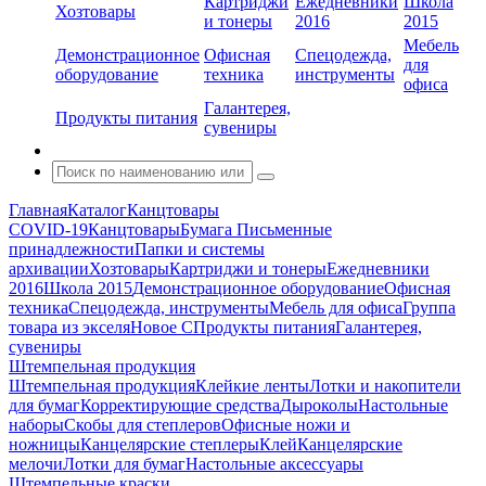
Картриджи
Ежедневники
Школа
Хозтовары
и тонеры
2016
2015
Мебель
Демонстрационное
Офисная
Спецодежда,
для
оборудование
техника
инструменты
офиса
Галантерея,
Продукты питания
сувениры
Главная
Каталог
Канцтовары
COVID-19
Канцтовары
Бумага
Письменные
принадлежности
Папки и системы
архивации
Хозтовары
Картриджи и тонеры
Ежедневники
2016
Школа 2015
Демонстрационное оборудование
Офисная
техника
Спецодежда, инструменты
Мебель для офиса
Группа
товара из экселя
Новое С
Продукты питания
Галантерея,
сувениры
Штемпельная продукция
Штемпельная продукция
Клейкие ленты
Лотки и накопители
для бумаг
Корректирующие средства
Дыроколы
Настольные
наборы
Скобы для степлеров
Офисные ножи и
ножницы
Канцелярские степлеры
Клей
Канцелярские
мелочи
Лотки для бумаг
Настольные аксессуары
Штемпельные краски