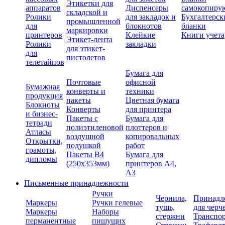
Этикетки для
аппаратов
Диспенсеры
самокопиру
складской и
Ролики
для закладок и
Бухгалтерск
промышленной
для
блокнотов
бланки
маркировки
принтеров
Клейкие
Книги учета
Этикет-лента
Ролики
закладки
для этикет-
для
пистолетов
телетайпов
Бумага для
Почтовые
офисной
Бумажная
конверты и
техники
продукция
пакеты
Цветная бумага
Блокноты
Конверты
для принтера
и бизнес-
Пакеты с
Бумага для
тетради
полиэтиленовой
плоттеров и
Атласы
воздушной
копировальных
Открытки,
подушкой
работ
грамоты,
Пакеты В4
Бумага для
дипломы
(250х353мм)
принтеров А4,
А3
Письменные принадлежности
Ручки
Чернила,
Принадл
Маркеры
Ручки гелевые
тушь,
для черч
Маркеры
Наборы
стержни
Транспо
перманентные
пишущих