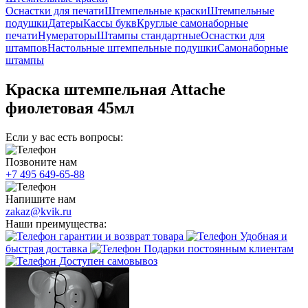
Оснастки для печати
Штемпельные краски
Штемпельные
подушки
Датеры
Кассы букв
Круглые самонаборные
печати
Нумераторы
Штампы стандартные
Оснастки для
штампов
Настольные штемпельные подушки
Самонаборные
штампы
Краска штемпельная Attache
фиолетовая 45мл
Если у вас есть вопросы:
Позвоните нам
+7 495 649-65-88
Напишите нам
zakaz@kvik.ru
Наши преимущества:
гарантии и возврат товара
Удобная и
быстрая доставка
Подарки постоянным клиентам
Доступен самовывоз