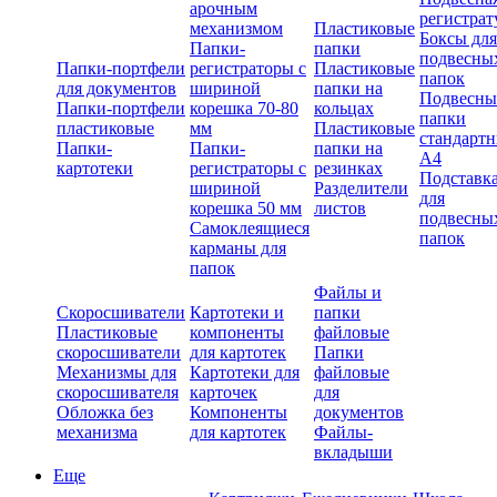
арочным
регистрат
механизмом
Пластиковые
Боксы для
Папки-
папки
подвесны
Папки-портфели
регистраторы с
Пластиковые
папок
для документов
шириной
папки на
Подвесны
Папки-портфели
корешка 70-80
кольцах
папки
пластиковые
мм
Пластиковые
стандарт
Папки-
Папки-
папки на
А4
картотеки
регистраторы с
резинках
Подставк
шириной
Разделители
для
корешка 50 мм
листов
подвесны
Самоклеящиеся
папок
карманы для
папок
Файлы и
Скоросшиватели
Картотеки и
папки
Пластиковые
компоненты
файловые
скоросшиватели
для картотек
Папки
Механизмы для
Картотеки для
файловые
скоросшивателя
карточек
для
Обложка без
Компоненты
документов
механизма
для картотек
Файлы-
вкладыши
Еще