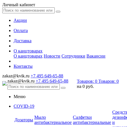
Личный кабинет
Акции
Оплата
Доставка
О канцтоварах
О канцтоварах
Новости
Сотрудники
Вакансии
Контакты
zakaz@kvik.ru
+7 495 649-65-88
zakaz@kvik.ru
+7 495 649-65-88
Товаров:
0
Товаров:
0
на
0 руб.
Меню
COVID-19
Средст
Мыло
Салфетки
дезинф
Дозаторы
антибактериальное
антибактериальные
и