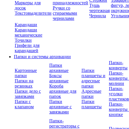
Стержни
Трафаре
Маркеры для
принадлежностей
Тушь
фигур, л
досок
Ручки со
чертежная
окружно
Текстовыделители
стираемыми
Чернила
Угольни
чернилами
Карандаши
Карандаши
механические
Точилки
Грифели для
карандашей
Папки и системы архивации
Папки-
Папки
конверты
Картонные
архивные
Папки
Папки-
папки
Боксы
планшеты и
конверты 
Папки на
архивные
адресные
молнии
резинках
Короба
папки
Папки-
Папки дело с
архивные для
Адресные
уголки
завязками
папок
папки
пластико
Папки с
Папки
Папки
Папки-
клапаном
архивные с
планшеты
конверты 
завязками
кнопке
Папки-
регистраторы с
Подвесна