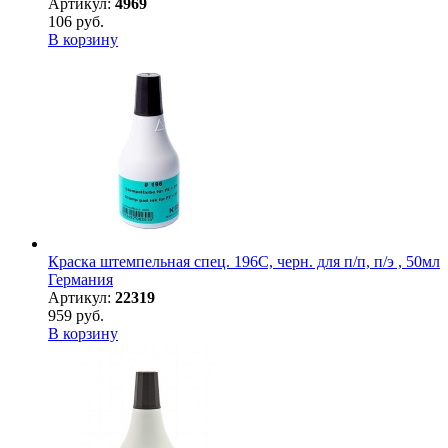
Артикул:
4969
106 руб.
В корзину
Краска штемпельная спец. 196С, черн. для п/п, п/э , 50мл
Германия
Артикул:
22319
959 руб.
В корзину