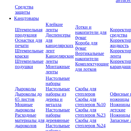
антисе
Средства
защиты
Канцтовары
Клейкие
Лотки и
Штемпельная
ленты
Корректи
накопители для
продукция
Диспенсеры
средства
бумаг
Оснастки для
для
Корректи
Короба для
печати
канцелярских
жидкость
бумаг
Штемпельные
лент
Корректи
Вертикальные
краски
Канцелярские
лента
накопители
Штемпельные
ленты
Корректи
Комплектующие
подушки
Монтажные
карандаш
для лотков
ленты
Настольные
наборы
Дыроколы
Настольные
Скобы для
Дыроколы до
наборы из
степлеров
Офисные 
65 листов
дерева и
Скобы для
ножницы
Мощные
металла
степлеров №10
Ножницы
дыроколы
Настольные
Скобы для
детские
Расходные
наборы
степлеров №23
Ножницы
материалы для
деревянные
Скобы для
Запасные 
дыроколов
Настольные
степлеров №24
наборы