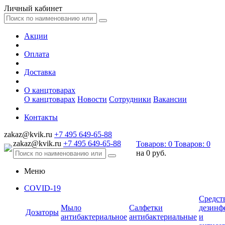
Личный кабинет
Акции
Оплата
Доставка
О канцтоварах
О канцтоварах
Новости
Сотрудники
Вакансии
Контакты
zakaz@kvik.ru
+7 495 649-65-88
zakaz@kvik.ru
+7 495 649-65-88
Товаров:
0
Товаров:
0
на
0 руб.
Меню
COVID-19
Средст
Мыло
Салфетки
дезинф
Дозаторы
антибактериальное
антибактериальные
и