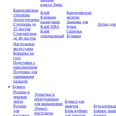
класса Люкс
Канцелярские
Клей
Канцелярские
степлеры
Клеящие
мелочи
Антистеплеры
карандаши
Зажимы для
Степлеры до
Лотки для
Клей ПВА
бумаг
25 листов
Клей
Скрепки
Стандартные
специальный
Булавки
до 40 листов
Настольные
аксессуары
Коврики на
стол
Подставки с
наполнением
Подушки для
смачивания
пальцев
Бумага
Ролики и
Этикетки и
чековая
оборудование
лента
Бумага для
для маркировки
Ролики
заметок
Бухгалтерск
Этикет-
для
Блок-кубики
бланки, кни
пистолеты
кассовых
для заметок
Бланки