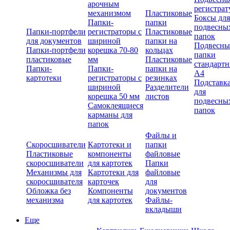
арочным
регистрат
механизмом
Пластиковые
Боксы для
Папки-
папки
подвесны
Папки-портфели
регистраторы с
Пластиковые
папок
для документов
шириной
папки на
Подвесны
Папки-портфели
корешка 70-80
кольцах
папки
пластиковые
мм
Пластиковые
стандарт
Папки-
Папки-
папки на
А4
картотеки
регистраторы с
резинках
Подставк
шириной
Разделители
для
корешка 50 мм
листов
подвесны
Самоклеящиеся
папок
карманы для
папок
Файлы и
Скоросшиватели
Картотеки и
папки
Пластиковые
компоненты
файловые
скоросшиватели
для картотек
Папки
Механизмы для
Картотеки для
файловые
скоросшивателя
карточек
для
Обложка без
Компоненты
документов
механизма
для картотек
Файлы-
вкладыши
Еще