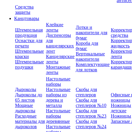
антисе
Средства
защиты
Канцтовары
Клейкие
Лотки и
Штемпельная
ленты
Корректи
накопители для
продукция
Диспенсеры
средства
бумаг
Оснастки для
для
Корректи
Короба для
печати
канцелярских
жидкость
бумаг
Штемпельные
лент
Корректи
Вертикальные
краски
Канцелярские
лента
накопители
Штемпельные
ленты
Корректи
Комплектующие
подушки
Монтажные
карандаш
для лотков
ленты
Настольные
наборы
Дыроколы
Настольные
Скобы для
Дыроколы до
наборы из
степлеров
Офисные 
65 листов
дерева и
Скобы для
ножницы
Мощные
металла
степлеров №10
Ножницы
дыроколы
Настольные
Скобы для
детские
Расходные
наборы
степлеров №23
Ножницы
материалы для
деревянные
Скобы для
Запасные 
дыроколов
Настольные
степлеров №24
наборы