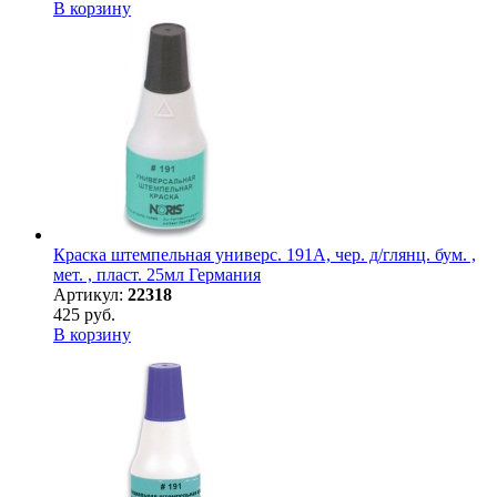
В корзину
Краска штемпельная универс. 191А, чер. д/глянц. бум. ,
мет. , пласт. 25мл Германия
Артикул:
22318
425 руб.
В корзину