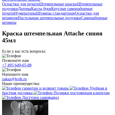
Оснастки для печати
Штемпельные краски
Штемпельные
подушки
Датеры
Кассы букв
Круглые самонаборные
печати
Нумераторы
Штампы стандартные
Оснастки для
штампов
Настольные штемпельные подушки
Самонаборные
штампы
Краска штемпельная Attache синяя
45мл
Если у вас есть вопросы:
Позвоните нам
+7 495 649-65-88
Напишите нам
zakaz@kvik.ru
Наши преимущества:
гарантии и возврат товара
Удобная и
быстрая доставка
Подарки постоянным клиентам
Доступен самовывоз