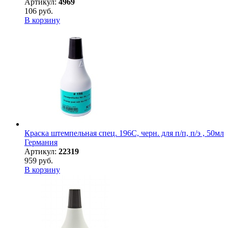
Артикул:
4969
106 руб.
В корзину
Краска штемпельная спец. 196С, черн. для п/п, п/э , 50мл
Германия
Артикул:
22319
959 руб.
В корзину