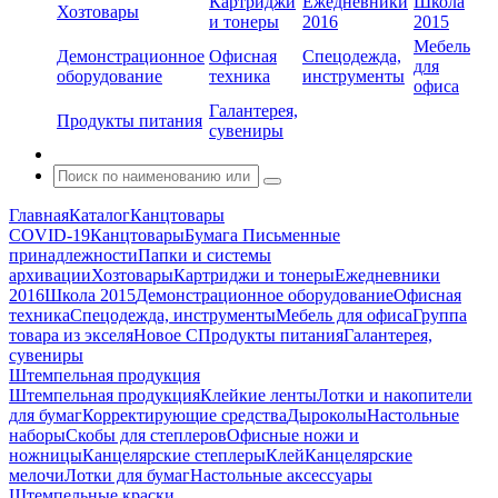
Картриджи
Ежедневники
Школа
Хозтовары
и тонеры
2016
2015
Мебель
Демонстрационное
Офисная
Спецодежда,
для
оборудование
техника
инструменты
офиса
Галантерея,
Продукты питания
сувениры
Главная
Каталог
Канцтовары
COVID-19
Канцтовары
Бумага
Письменные
принадлежности
Папки и системы
архивации
Хозтовары
Картриджи и тонеры
Ежедневники
2016
Школа 2015
Демонстрационное оборудование
Офисная
техника
Спецодежда, инструменты
Мебель для офиса
Группа
товара из экселя
Новое С
Продукты питания
Галантерея,
сувениры
Штемпельная продукция
Штемпельная продукция
Клейкие ленты
Лотки и накопители
для бумаг
Корректирующие средства
Дыроколы
Настольные
наборы
Скобы для степлеров
Офисные ножи и
ножницы
Канцелярские степлеры
Клей
Канцелярские
мелочи
Лотки для бумаг
Настольные аксессуары
Штемпельные краски