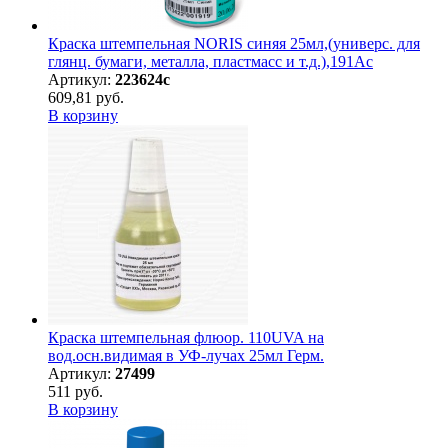
Краска штемпельная NORIS синяя 25мл,(универс. для
глянц. бумаги, металла, пластмасс и т.д.),191Ас
Артикул:
223624с
609,81 руб.
В корзину
Краска штемпельная флюор. 110UVA на
вод.осн.видимая в УФ-лучах 25мл Герм.
Артикул:
27499
511 руб.
В корзину