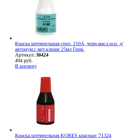
Краска штемпельная спец. 210А, черн.масл.осн. д/
автонум.с мет.клише 25мл Герм.
Артикул:
30424
494 руб.
В корзину
Краска штемпельная KORES красные '71324