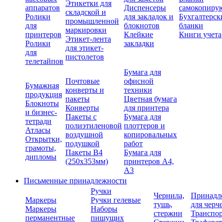
Этикетки для
аппаратов
Диспенсеры
самокопиру
складской и
Ролики
для закладок и
Бухгалтерск
промышленной
для
блокнотов
бланки
маркировки
принтеров
Клейкие
Книги учета
Этикет-лента
Ролики
закладки
для этикет-
для
пистолетов
телетайпов
Бумага для
Почтовые
офисной
Бумажная
конверты и
техники
продукция
пакеты
Цветная бумага
Блокноты
Конверты
для принтера
и бизнес-
Пакеты с
Бумага для
тетради
полиэтиленовой
плоттеров и
Атласы
воздушной
копировальных
Открытки,
подушкой
работ
грамоты,
Пакеты В4
Бумага для
дипломы
(250х353мм)
принтеров А4,
А3
Письменные принадлежности
Ручки
Чернила,
Принадл
Маркеры
Ручки гелевые
тушь,
для черч
Маркеры
Наборы
стержни
Транспо
перманентные
пишущих