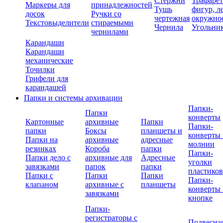
Стержни
Трафаре
Маркеры для
принадлежностей
Тушь
фигур, л
досок
Ручки со
чертежная
окружно
Текстовыделители
стираемыми
Чернила
Угольни
чернилами
Карандаши
Карандаши
механические
Точилки
Грифели для
карандашей
Папки и системы архивации
Папки-
Папки
конверты
Картонные
архивные
Папки
Папки-
папки
Боксы
планшеты и
конверты 
Папки на
архивные
адресные
молнии
резинках
Короба
папки
Папки-
Папки дело с
архивные для
Адресные
уголки
завязками
папок
папки
пластико
Папки с
Папки
Папки
Папки-
клапаном
архивные с
планшеты
конверты 
завязками
кнопке
Папки-
регистраторы с
Подвесна