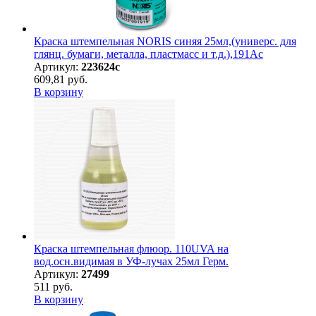
Краска штемпельная NORIS синяя 25мл,(универс. для
глянц. бумаги, металла, пластмасс и т.д.),191Ас
Артикул:
223624с
609,81 руб.
В корзину
Краска штемпельная флюор. 110UVA на
вод.осн.видимая в УФ-лучах 25мл Герм.
Артикул:
27499
511 руб.
В корзину