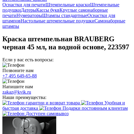
Оснастки для печати
Штемпельные краски
Штемпельные
подушки
Датеры
Кассы букв
Круглые самонаборные
печати
Нумераторы
Штампы стандартные
Оснастки для
штампов
Настольные штемпельные подушки
Самонаборные
штампы
Краска штемпельная BRAUBERG
черная 45 мл, на водной основе, 223597
Если у вас есть вопросы:
Позвоните нам
+7 495 649-65-88
Напишите нам
zakaz@kvik.ru
Наши преимущества:
гарантии и возврат товара
Удобная и
быстрая доставка
Подарки постоянным клиентам
Доступен самовывоз