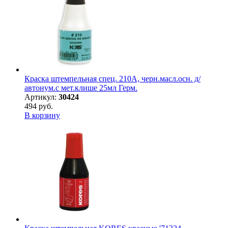
Краска штемпельная спец. 210А, черн.масл.осн. д/
автонум.с мет.клише 25мл Герм.
Артикул:
30424
494 руб.
В корзину