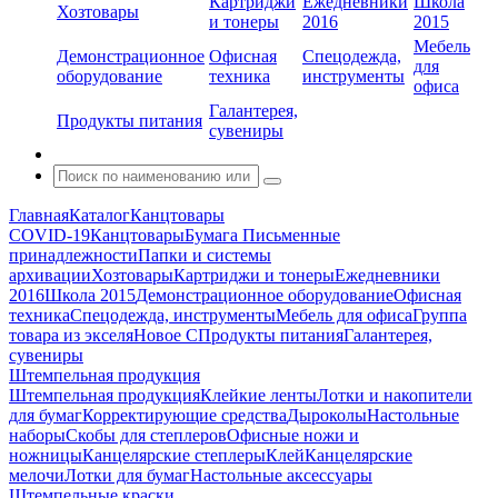
Картриджи
Ежедневники
Школа
Хозтовары
и тонеры
2016
2015
Мебель
Демонстрационное
Офисная
Спецодежда,
для
оборудование
техника
инструменты
офиса
Галантерея,
Продукты питания
сувениры
Главная
Каталог
Канцтовары
COVID-19
Канцтовары
Бумага
Письменные
принадлежности
Папки и системы
архивации
Хозтовары
Картриджи и тонеры
Ежедневники
2016
Школа 2015
Демонстрационное оборудование
Офисная
техника
Спецодежда, инструменты
Мебель для офиса
Группа
товара из экселя
Новое С
Продукты питания
Галантерея,
сувениры
Штемпельная продукция
Штемпельная продукция
Клейкие ленты
Лотки и накопители
для бумаг
Корректирующие средства
Дыроколы
Настольные
наборы
Скобы для степлеров
Офисные ножи и
ножницы
Канцелярские степлеры
Клей
Канцелярские
мелочи
Лотки для бумаг
Настольные аксессуары
Штемпельные краски