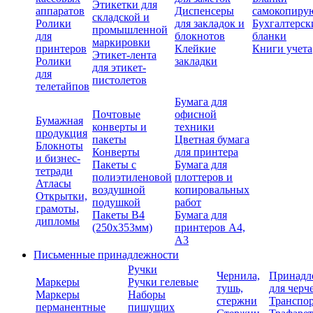
Этикетки для
аппаратов
Диспенсеры
самокопиру
складской и
Ролики
для закладок и
Бухгалтерск
промышленной
для
блокнотов
бланки
маркировки
принтеров
Клейкие
Книги учета
Этикет-лента
Ролики
закладки
для этикет-
для
пистолетов
телетайпов
Бумага для
Почтовые
офисной
Бумажная
конверты и
техники
продукция
пакеты
Цветная бумага
Блокноты
Конверты
для принтера
и бизнес-
Пакеты с
Бумага для
тетради
полиэтиленовой
плоттеров и
Атласы
воздушной
копировальных
Открытки,
подушкой
работ
грамоты,
Пакеты В4
Бумага для
дипломы
(250х353мм)
принтеров А4,
А3
Письменные принадлежности
Ручки
Чернила,
Принадл
Маркеры
Ручки гелевые
тушь,
для черч
Маркеры
Наборы
стержни
Транспо
перманентные
пишущих