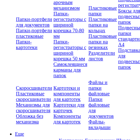
арочным
регистрат
механизмом
Пластиковые
Боксы для
Папки-
папки
подвесны
Папки-портфели
регистраторы с
Пластиковые
папок
для документов
шириной
папки на
Подвесны
Папки-портфели
корешка 70-80
кольцах
папки
пластиковые
мм
Пластиковые
стандарт
Папки-
Папки-
папки на
А4
картотеки
регистраторы с
резинках
Подставк
шириной
Разделители
для
корешка 50 мм
листов
подвесны
Самоклеящиеся
папок
карманы для
папок
Файлы и
Скоросшиватели
Картотеки и
папки
Пластиковые
компоненты
файловые
скоросшиватели
для картотек
Папки
Механизмы для
Картотеки для
файловые
скоросшивателя
карточек
для
Обложка без
Компоненты
документов
механизма
для картотек
Файлы-
вкладыши
Еще