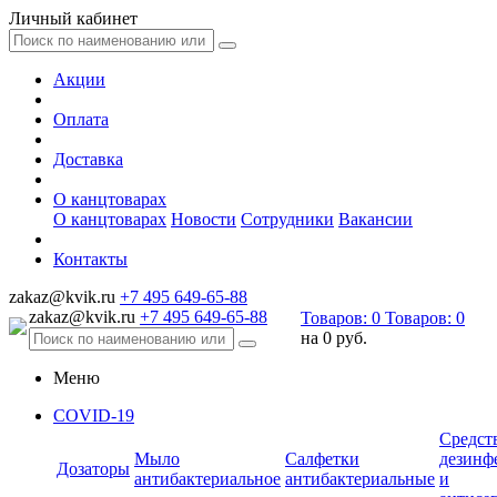
Личный кабинет
Акции
Оплата
Доставка
О канцтоварах
О канцтоварах
Новости
Сотрудники
Вакансии
Контакты
zakaz@kvik.ru
+7 495 649-65-88
zakaz@kvik.ru
+7 495 649-65-88
Товаров:
0
Товаров:
0
на
0 руб.
Меню
COVID-19
Средст
Мыло
Салфетки
дезинф
Дозаторы
антибактериальное
антибактериальные
и