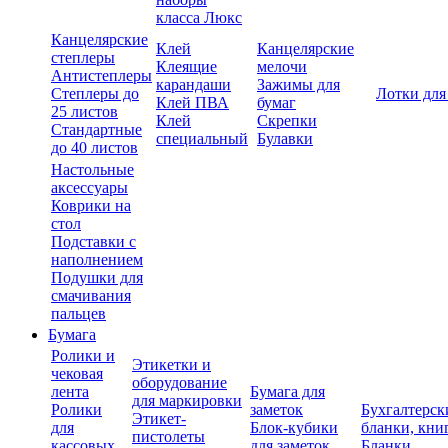
класса Люкс
Канцелярские
Клей
Канцелярские
степлеры
Клеящие
мелочи
Антистеплеры
карандаши
Зажимы для
Степлеры до
Лотки для
Клей ПВА
бумаг
25 листов
Клей
Скрепки
Стандартные
специальный
Булавки
до 40 листов
Настольные
аксессуары
Коврики на
стол
Подставки с
наполнением
Подушки для
смачивания
пальцев
Бумага
Ролики и
Этикетки и
чековая
оборудование
лента
Бумага для
для маркировки
Ролики
заметок
Бухгалтерск
Этикет-
для
Блок-кубики
бланки, кни
пистолеты
кассовых
для заметок
Бланки