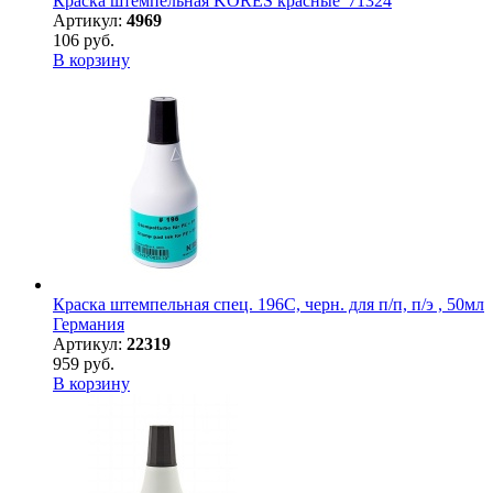
Краска штемпельная KORES красные '71324
Артикул:
4969
106 руб.
В корзину
Краска штемпельная спец. 196С, черн. для п/п, п/э , 50мл
Германия
Артикул:
22319
959 руб.
В корзину