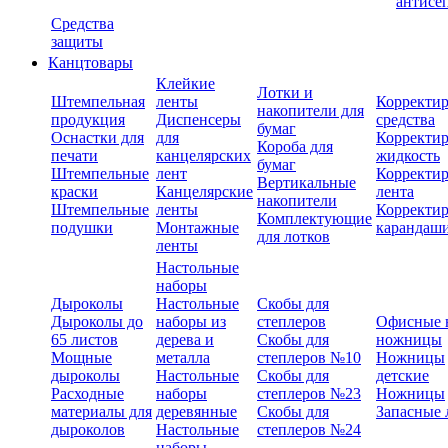
антисе
Средства
защиты
Канцтовары
Клейкие
Лотки и
Штемпельная
ленты
Корректи
накопители для
продукция
Диспенсеры
средства
бумаг
Оснастки для
для
Корректи
Короба для
печати
канцелярских
жидкость
бумаг
Штемпельные
лент
Корректи
Вертикальные
краски
Канцелярские
лента
накопители
Штемпельные
ленты
Корректи
Комплектующие
подушки
Монтажные
карандаш
для лотков
ленты
Настольные
наборы
Дыроколы
Настольные
Скобы для
Дыроколы до
наборы из
степлеров
Офисные 
65 листов
дерева и
Скобы для
ножницы
Мощные
металла
степлеров №10
Ножницы
дыроколы
Настольные
Скобы для
детские
Расходные
наборы
степлеров №23
Ножницы
материалы для
деревянные
Скобы для
Запасные 
дыроколов
Настольные
степлеров №24
наборы