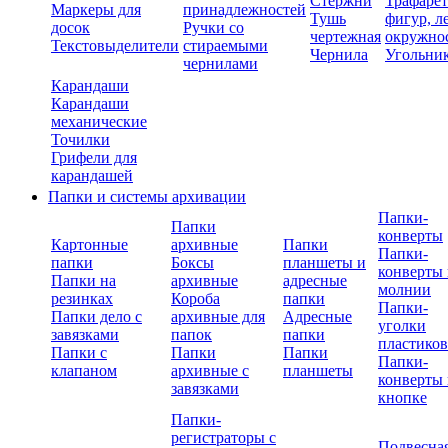
Стержни
Трафаре
Маркеры для
принадлежностей
Тушь
фигур, л
досок
Ручки со
чертежная
окружно
Текстовыделители
стираемыми
Чернила
Угольни
чернилами
Карандаши
Карандаши
механические
Точилки
Грифели для
карандашей
Папки и системы архивации
Папки-
Папки
конверты
Картонные
архивные
Папки
Папки-
папки
Боксы
планшеты и
конверты 
Папки на
архивные
адресные
молнии
резинках
Короба
папки
Папки-
Папки дело с
архивные для
Адресные
уголки
завязками
папок
папки
пластико
Папки с
Папки
Папки
Папки-
клапаном
архивные с
планшеты
конверты 
завязками
кнопке
Папки-
регистраторы с
Подвесна