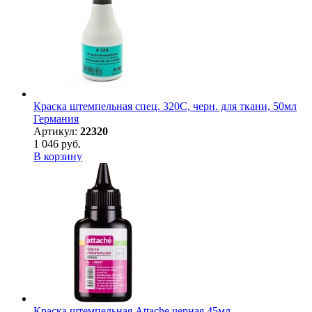
Краска штемпельная спец. 320С, черн. для ткани, 50мл
Германия
Артикул:
22320
1 046 руб.
В корзину
Краска штемпельная Attache черная 45мл