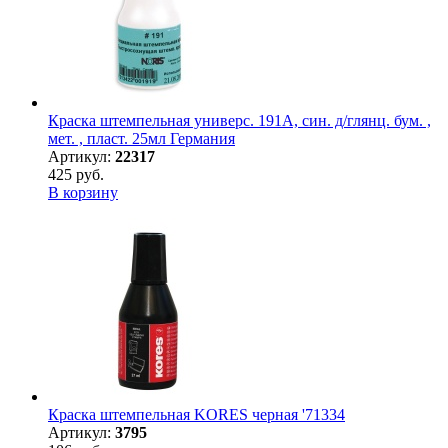
Краска штемпельная универс. 191А, син. д/глянц. бум. ,
мет. , пласт. 25мл Германия
Артикул:
22317
425 руб.
В корзину
Краска штемпельная KORES черная '71334
Артикул:
3795