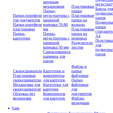
арочным
регистрат
механизмом
Пластиковые
Боксы для
Папки-
папки
подвесны
Папки-портфели
регистраторы с
Пластиковые
папок
для документов
шириной
папки на
Подвесны
Папки-портфели
корешка 70-80
кольцах
папки
пластиковые
мм
Пластиковые
стандарт
Папки-
Папки-
папки на
А4
картотеки
регистраторы с
резинках
Подставк
шириной
Разделители
для
корешка 50 мм
листов
подвесны
Самоклеящиеся
папок
карманы для
папок
Файлы и
Скоросшиватели
Картотеки и
папки
Пластиковые
компоненты
файловые
скоросшиватели
для картотек
Папки
Механизмы для
Картотеки для
файловые
скоросшивателя
карточек
для
Обложка без
Компоненты
документов
механизма
для картотек
Файлы-
вкладыши
Еще