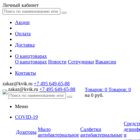
Личный кабинет
Акции
Оплата
Доставка
О канцтоварах
О канцтоварах
Новости
Сотрудники
Вакансии
Контакты
zakaz@kvik.ru
+7 495 649-65-88
zakaz@kvik.ru
+7 495 649-65-88
Товаров:
0
Товаров:
0
на
0 руб.
Меню
COVID-19
Средст
Мыло
Салфетки
дезинф
Дозаторы
антибактериальное
антибактериальные
и