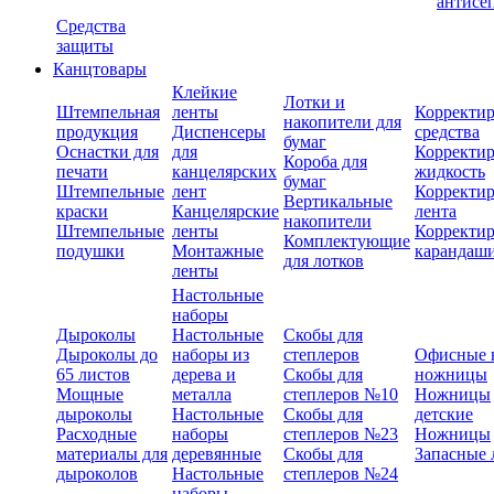
антисе
Средства
защиты
Канцтовары
Клейкие
Лотки и
Штемпельная
ленты
Корректи
накопители для
продукция
Диспенсеры
средства
бумаг
Оснастки для
для
Корректи
Короба для
печати
канцелярских
жидкость
бумаг
Штемпельные
лент
Корректи
Вертикальные
краски
Канцелярские
лента
накопители
Штемпельные
ленты
Корректи
Комплектующие
подушки
Монтажные
карандаш
для лотков
ленты
Настольные
наборы
Дыроколы
Настольные
Скобы для
Дыроколы до
наборы из
степлеров
Офисные 
65 листов
дерева и
Скобы для
ножницы
Мощные
металла
степлеров №10
Ножницы
дыроколы
Настольные
Скобы для
детские
Расходные
наборы
степлеров №23
Ножницы
материалы для
деревянные
Скобы для
Запасные 
дыроколов
Настольные
степлеров №24
наборы