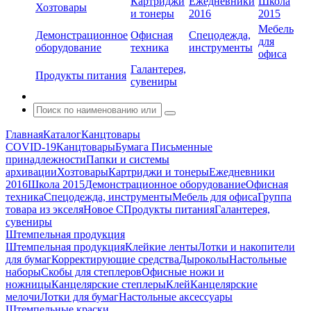
Картриджи
Ежедневники
Школа
Хозтовары
и тонеры
2016
2015
Мебель
Демонстрационное
Офисная
Спецодежда,
для
оборудование
техника
инструменты
офиса
Галантерея,
Продукты питания
сувениры
Главная
Каталог
Канцтовары
COVID-19
Канцтовары
Бумага
Письменные
принадлежности
Папки и системы
архивации
Хозтовары
Картриджи и тонеры
Ежедневники
2016
Школа 2015
Демонстрационное оборудование
Офисная
техника
Спецодежда, инструменты
Мебель для офиса
Группа
товара из экселя
Новое С
Продукты питания
Галантерея,
сувениры
Штемпельная продукция
Штемпельная продукция
Клейкие ленты
Лотки и накопители
для бумаг
Корректирующие средства
Дыроколы
Настольные
наборы
Скобы для степлеров
Офисные ножи и
ножницы
Канцелярские степлеры
Клей
Канцелярские
мелочи
Лотки для бумаг
Настольные аксессуары
Штемпельные краски