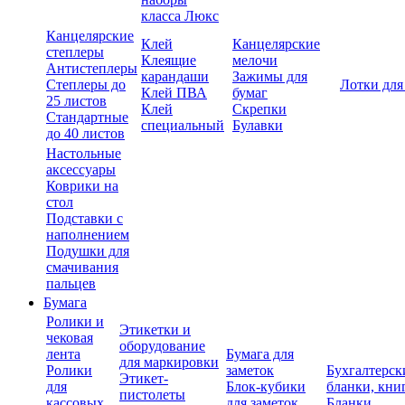
класса Люкс
Канцелярские
Клей
Канцелярские
степлеры
Клеящие
мелочи
Антистеплеры
карандаши
Зажимы для
Степлеры до
Лотки для
Клей ПВА
бумаг
25 листов
Клей
Скрепки
Стандартные
специальный
Булавки
до 40 листов
Настольные
аксессуары
Коврики на
стол
Подставки с
наполнением
Подушки для
смачивания
пальцев
Бумага
Ролики и
Этикетки и
чековая
оборудование
лента
Бумага для
для маркировки
Ролики
заметок
Бухгалтерск
Этикет-
для
Блок-кубики
бланки, кни
пистолеты
кассовых
для заметок
Бланки