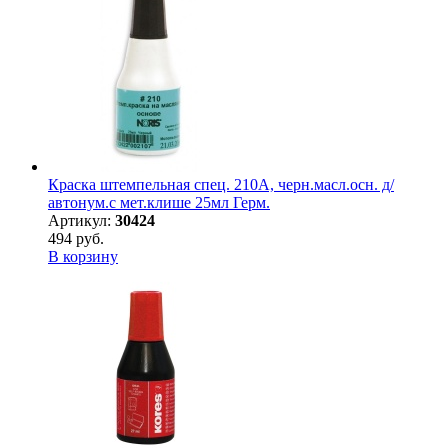
Краска штемпельная спец. 210А, черн.масл.осн. д/
автонум.с мет.клише 25мл Герм.
Артикул:
30424
494 руб.
В корзину