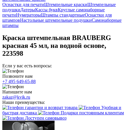
Оснастки для печати
Штемпельные краски
Штемпельные
подушки
Датеры
Кассы букв
Круглые самонаборные
печати
Нумераторы
Штампы стандартные
Оснастки для
штампов
Настольные штемпельные подушки
Самонаборные
штампы
Краска штемпельная BRAUBERG
красная 45 мл, на водной основе,
223598
Если у вас есть вопросы:
Позвоните нам
+7 495 649-65-88
Напишите нам
zakaz@kvik.ru
Наши преимущества:
гарантии и возврат товара
Удобная и
быстрая доставка
Подарки постоянным клиентам
Доступен самовывоз