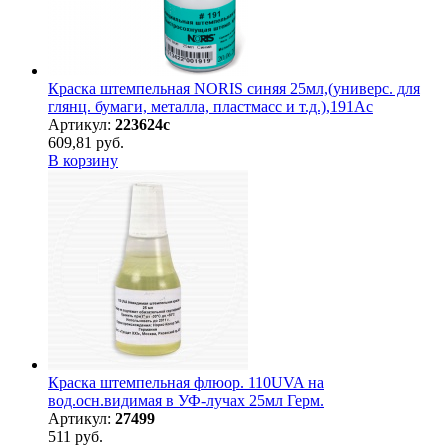
Краска штемпельная NORIS синяя 25мл,(универс. для
глянц. бумаги, металла, пластмасс и т.д.),191Ас
Артикул:
223624с
609,81 руб.
В корзину
Краска штемпельная флюор. 110UVA на
вод.осн.видимая в УФ-лучах 25мл Герм.
Артикул:
27499
511 руб.