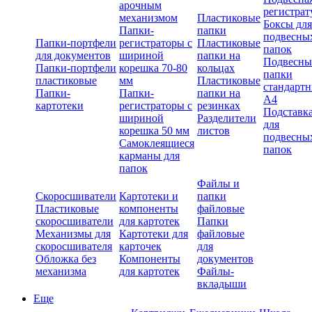
арочным
регистрат
механизмом
Пластиковые
Боксы для
Папки-
папки
подвесны
Папки-портфели
регистраторы с
Пластиковые
папок
для документов
шириной
папки на
Подвесны
Папки-портфели
корешка 70-80
кольцах
папки
пластиковые
мм
Пластиковые
стандарт
Папки-
Папки-
папки на
А4
картотеки
регистраторы с
резинках
Подставк
шириной
Разделители
для
корешка 50 мм
листов
подвесны
Самоклеящиеся
папок
карманы для
папок
Файлы и
Скоросшиватели
Картотеки и
папки
Пластиковые
компоненты
файловые
скоросшиватели
для картотек
Папки
Механизмы для
Картотеки для
файловые
скоросшивателя
карточек
для
Обложка без
Компоненты
документов
механизма
для картотек
Файлы-
вкладыши
Еще