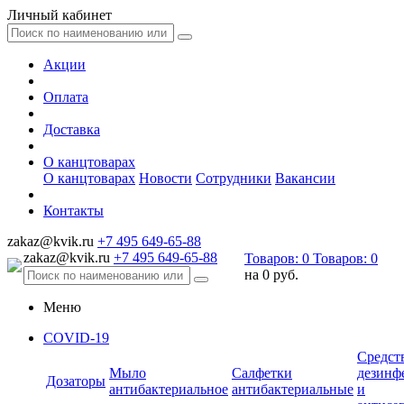
Личный кабинет
Акции
Оплата
Доставка
О канцтоварах
О канцтоварах
Новости
Сотрудники
Вакансии
Контакты
zakaz@kvik.ru
+7 495 649-65-88
zakaz@kvik.ru
+7 495 649-65-88
Товаров:
0
Товаров:
0
на
0 руб.
Меню
COVID-19
Средст
Мыло
Салфетки
дезинф
Дозаторы
антибактериальное
антибактериальные
и