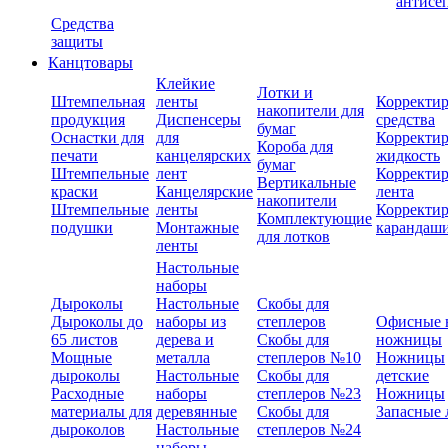
антисе
Средства
защиты
Канцтовары
Клейкие
Лотки и
Штемпельная
ленты
Корректи
накопители для
продукция
Диспенсеры
средства
бумаг
Оснастки для
для
Корректи
Короба для
печати
канцелярских
жидкость
бумаг
Штемпельные
лент
Корректи
Вертикальные
краски
Канцелярские
лента
накопители
Штемпельные
ленты
Корректи
Комплектующие
подушки
Монтажные
карандаш
для лотков
ленты
Настольные
наборы
Дыроколы
Настольные
Скобы для
Дыроколы до
наборы из
степлеров
Офисные 
65 листов
дерева и
Скобы для
ножницы
Мощные
металла
степлеров №10
Ножницы
дыроколы
Настольные
Скобы для
детские
Расходные
наборы
степлеров №23
Ножницы
материалы для
деревянные
Скобы для
Запасные 
дыроколов
Настольные
степлеров №24
наборы