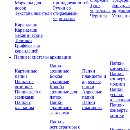
Стержни
Трафаре
Маркеры для
принадлежностей
Тушь
фигур, л
досок
Ручки со
чертежная
окружно
Текстовыделители
стираемыми
Чернила
Угольни
чернилами
Карандаши
Карандаши
механические
Точилки
Грифели для
карандашей
Папки и системы архивации
Папки-
Папки
конверты
Картонные
архивные
Папки
Папки-
папки
Боксы
планшеты и
конверты 
Папки на
архивные
адресные
молнии
резинках
Короба
папки
Папки-
Папки дело с
архивные для
Адресные
уголки
завязками
папок
папки
пластико
Папки с
Папки
Папки
Папки-
клапаном
архивные с
планшеты
конверты 
завязками
кнопке
Папки-
регистраторы с
Подвесна