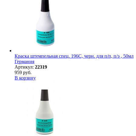
Краска штемпельная спец. 196С, черн. для п/п, п/э , 50мл
Германия
Артикул:
22319
959 руб.
В корзину