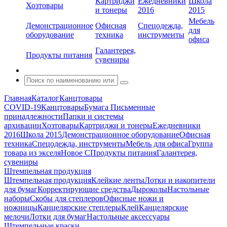
Картриджи
Ежедневники
Школа
Хозтовары
и тонеры
2016
2015
Мебель
Демонстрационное
Офисная
Спецодежда,
для
оборудование
техника
инструменты
офиса
Галантерея,
Продукты питания
сувениры
Главная
Каталог
Канцтовары
COVID-19
Канцтовары
Бумага
Письменные
принадлежности
Папки и системы
архивации
Хозтовары
Картриджи и тонеры
Ежедневники
2016
Школа 2015
Демонстрационное оборудование
Офисная
техника
Спецодежда, инструменты
Мебель для офиса
Группа
товара из экселя
Новое С
Продукты питания
Галантерея,
сувениры
Штемпельная продукция
Штемпельная продукция
Клейкие ленты
Лотки и накопители
для бумаг
Корректирующие средства
Дыроколы
Настольные
наборы
Скобы для степлеров
Офисные ножи и
ножницы
Канцелярские степлеры
Клей
Канцелярские
мелочи
Лотки для бумаг
Настольные аксессуары
Штемпельные краски