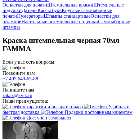
Оснастки для печати
Штемпельные краски
Штемпельные
подушки
Датеры
Кассы букв
Круглые самонаборные
печати
Нумераторы
Штампы стандартные
Оснастки для
штампов
Настольные штемпельные подушки
Самонаборные
штампы
Краска штемпельная черная 70мл
ГАММА
Если у вас есть вопросы:
Позвоните нам
+7 495 649-65-88
Напишите нам
zakaz@kvik.ru
Наши преимущества:
гарантии и возврат товара
Удобная и
быстрая доставка
Подарки постоянным клиентам
Доступен самовывоз