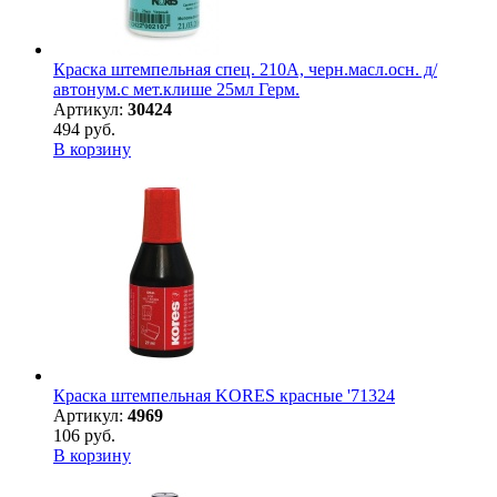
Краска штемпельная спец. 210А, черн.масл.осн. д/
автонум.с мет.клише 25мл Герм.
Артикул:
30424
494 руб.
В корзину
Краска штемпельная KORES красные '71324
Артикул:
4969
106 руб.
В корзину