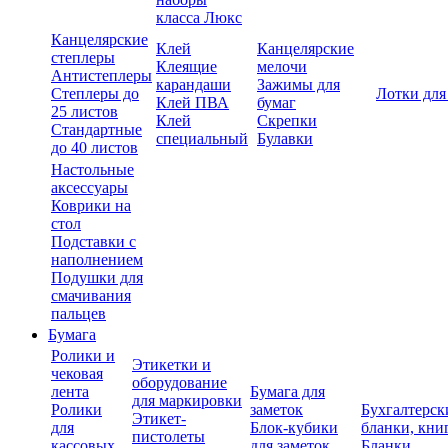
класса Люкс
Канцелярские
Клей
Канцелярские
степлеры
Клеящие
мелочи
Антистеплеры
карандаши
Зажимы для
Степлеры до
Лотки для
Клей ПВА
бумаг
25 листов
Клей
Скрепки
Стандартные
специальный
Булавки
до 40 листов
Настольные
аксессуары
Коврики на
стол
Подставки с
наполнением
Подушки для
смачивания
пальцев
Бумага
Ролики и
Этикетки и
чековая
оборудование
лента
Бумага для
для маркировки
Ролики
заметок
Бухгалтерск
Этикет-
для
Блок-кубики
бланки, кни
пистолеты
кассовых
для заметок
Бланки