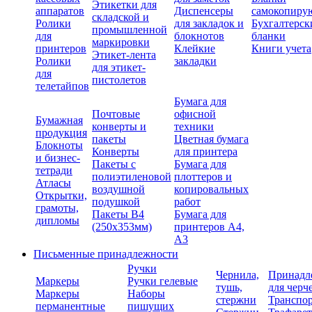
Этикетки для
аппаратов
Диспенсеры
самокопиру
складской и
Ролики
для закладок и
Бухгалтерск
промышленной
для
блокнотов
бланки
маркировки
принтеров
Клейкие
Книги учета
Этикет-лента
Ролики
закладки
для этикет-
для
пистолетов
телетайпов
Бумага для
Почтовые
офисной
Бумажная
конверты и
техники
продукция
пакеты
Цветная бумага
Блокноты
Конверты
для принтера
и бизнес-
Пакеты с
Бумага для
тетради
полиэтиленовой
плоттеров и
Атласы
воздушной
копировальных
Открытки,
подушкой
работ
грамоты,
Пакеты В4
Бумага для
дипломы
(250х353мм)
принтеров А4,
А3
Письменные принадлежности
Ручки
Чернила,
Принадл
Маркеры
Ручки гелевые
тушь,
для черч
Маркеры
Наборы
стержни
Транспо
перманентные
пишущих