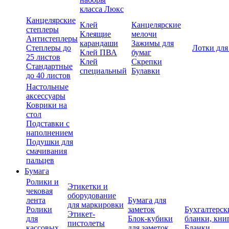
класса Люкс
Канцелярские
Клей
Канцелярские
степлеры
Клеящие
мелочи
Антистеплеры
карандаши
Зажимы для
Степлеры до
Лотки для
Клей ПВА
бумаг
25 листов
Клей
Скрепки
Стандартные
специальный
Булавки
до 40 листов
Настольные
аксессуары
Коврики на
стол
Подставки с
наполнением
Подушки для
смачивания
пальцев
Бумага
Ролики и
Этикетки и
чековая
оборудование
лента
Бумага для
для маркировки
Ролики
заметок
Бухгалтерск
Этикет-
для
Блок-кубики
бланки, кни
пистолеты
кассовых
для заметок
Бланки