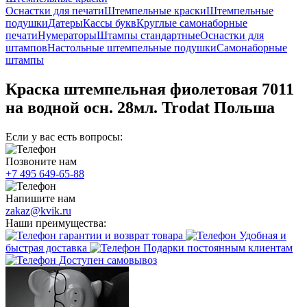
Оснастки для печати
Штемпельные краски
Штемпельные
подушки
Датеры
Кассы букв
Круглые самонаборные
печати
Нумераторы
Штампы стандартные
Оснастки для
штампов
Настольные штемпельные подушки
Самонаборные
штампы
Краска штемпельная фиолетовая 7011
на водной осн. 28мл. Trodat Польша
Если у вас есть вопросы:
Позвоните нам
+7 495 649-65-88
Напишите нам
zakaz@kvik.ru
Наши преимущества:
гарантии и возврат товара
Удобная и
быстрая доставка
Подарки постоянным клиентам
Доступен самовывоз