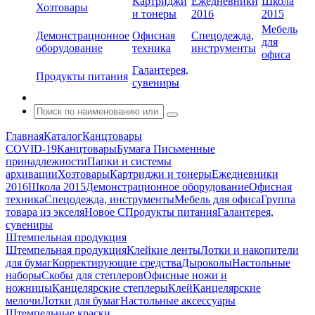
Картриджи
Ежедневники
Школа
Хозтовары
и тонеры
2016
2015
Мебель
Демонстрационное
Офисная
Спецодежда,
для
оборудование
техника
инструменты
офиса
Галантерея,
Продукты питания
сувениры
Главная
Каталог
Канцтовары
COVID-19
Канцтовары
Бумага
Письменные
принадлежности
Папки и системы
архивации
Хозтовары
Картриджи и тонеры
Ежедневники
2016
Школа 2015
Демонстрационное оборудование
Офисная
техника
Спецодежда, инструменты
Мебель для офиса
Группа
товара из экселя
Новое С
Продукты питания
Галантерея,
сувениры
Штемпельная продукция
Штемпельная продукция
Клейкие ленты
Лотки и накопители
для бумаг
Корректирующие средства
Дыроколы
Настольные
наборы
Скобы для степлеров
Офисные ножи и
ножницы
Канцелярские степлеры
Клей
Канцелярские
мелочи
Лотки для бумаг
Настольные аксессуары
Штемпельные краски