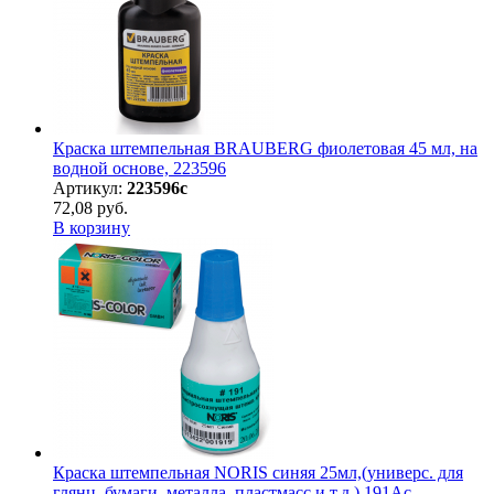
Краска штемпельная BRAUBERG фиолетовая 45 мл, на
водной основе, 223596
Артикул:
223596с
72,08 руб.
В корзину
Краска штемпельная NORIS синяя 25мл,(универс. для
глянц. бумаги, металла, пластмасс и т.д.),191Ас