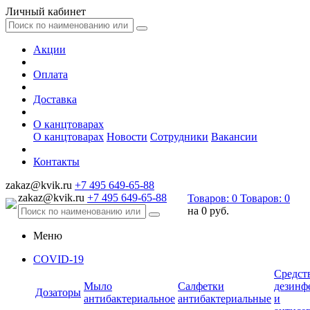
Личный кабинет
Акции
Оплата
Доставка
О канцтоварах
О канцтоварах
Новости
Сотрудники
Вакансии
Контакты
zakaz@kvik.ru
+7 495 649-65-88
zakaz@kvik.ru
+7 495 649-65-88
Товаров:
0
Товаров:
0
на
0 руб.
Меню
COVID-19
Средст
Мыло
Салфетки
дезинф
Дозаторы
антибактериальное
антибактериальные
и