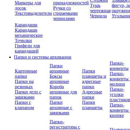
Стержни
Трафаре
Маркеры для
принадлежностей
Тушь
фигур, л
досок
Ручки со
чертежная
окружно
Текстовыделители
стираемыми
Чернила
Угольни
чернилами
Карандаши
Карандаши
механические
Точилки
Грифели для
карандашей
Папки и системы архивации
Папки-
Папки
конверты
Картонные
архивные
Папки
Папки-
папки
Боксы
планшеты и
конверты 
Папки на
архивные
адресные
молнии
резинках
Короба
папки
Папки-
Папки дело с
архивные для
Адресные
уголки
завязками
папок
папки
пластико
Папки с
Папки
Папки
Папки-
клапаном
архивные с
планшеты
конверты 
завязками
кнопке
Папки-
регистраторы с
Подвесна