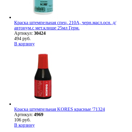
Краска штемпельная спец. 210А, черн.масл.осн. д/
автонум.с мет.клише 25мл Герм.
Артикул:
30424
494 руб.
В корзину
Краска штемпельная KORES красные '71324
Артикул:
4969
106 руб.
В корзину