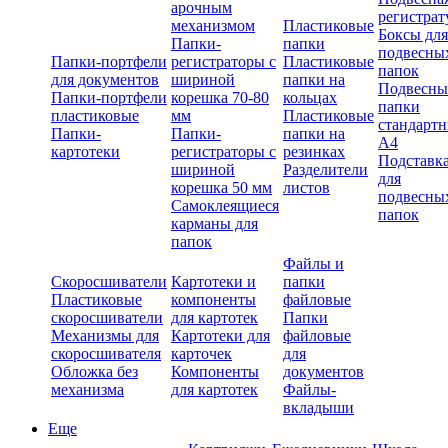
арочным
регистрат
механизмом
Пластиковые
Боксы для
Папки-
папки
подвесны
Папки-портфели
регистраторы с
Пластиковые
папок
для документов
шириной
папки на
Подвесны
Папки-портфели
корешка 70-80
кольцах
папки
пластиковые
мм
Пластиковые
стандарт
Папки-
Папки-
папки на
А4
картотеки
регистраторы с
резинках
Подставк
шириной
Разделители
для
корешка 50 мм
листов
подвесны
Самоклеящиеся
папок
карманы для
папок
Файлы и
Скоросшиватели
Картотеки и
папки
Пластиковые
компоненты
файловые
скоросшиватели
для картотек
Папки
Механизмы для
Картотеки для
файловые
скоросшивателя
карточек
для
Обложка без
Компоненты
документов
механизма
для картотек
Файлы-
вкладыши
Еще