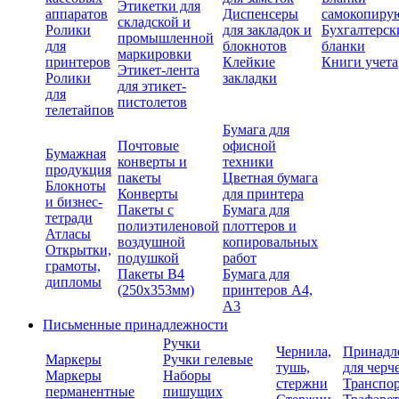
Этикетки для
аппаратов
Диспенсеры
самокопиру
складской и
Ролики
для закладок и
Бухгалтерск
промышленной
для
блокнотов
бланки
маркировки
принтеров
Клейкие
Книги учета
Этикет-лента
Ролики
закладки
для этикет-
для
пистолетов
телетайпов
Бумага для
Почтовые
офисной
Бумажная
конверты и
техники
продукция
пакеты
Цветная бумага
Блокноты
Конверты
для принтера
и бизнес-
Пакеты с
Бумага для
тетради
полиэтиленовой
плоттеров и
Атласы
воздушной
копировальных
Открытки,
подушкой
работ
грамоты,
Пакеты В4
Бумага для
дипломы
(250х353мм)
принтеров А4,
А3
Письменные принадлежности
Ручки
Чернила,
Принадл
Маркеры
Ручки гелевые
тушь,
для черч
Маркеры
Наборы
стержни
Транспо
перманентные
пишущих