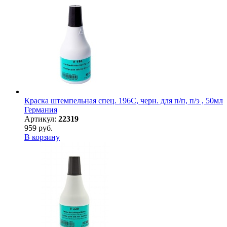
Краска штемпельная спец. 196С, черн. для п/п, п/э , 50мл
Германия
Артикул:
22319
959 руб.
В корзину