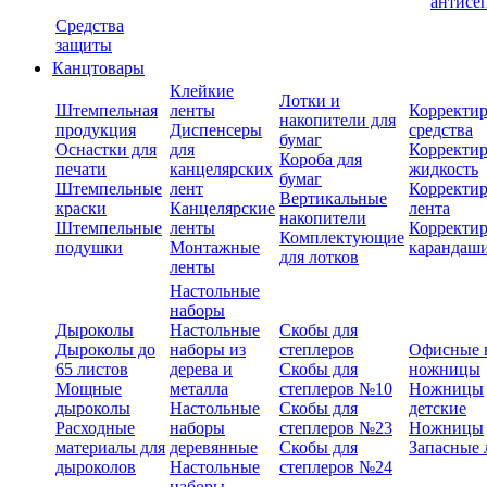
антисе
Средства
защиты
Канцтовары
Клейкие
Лотки и
Штемпельная
ленты
Корректи
накопители для
продукция
Диспенсеры
средства
бумаг
Оснастки для
для
Корректи
Короба для
печати
канцелярских
жидкость
бумаг
Штемпельные
лент
Корректи
Вертикальные
краски
Канцелярские
лента
накопители
Штемпельные
ленты
Корректи
Комплектующие
подушки
Монтажные
карандаш
для лотков
ленты
Настольные
наборы
Дыроколы
Настольные
Скобы для
Дыроколы до
наборы из
степлеров
Офисные 
65 листов
дерева и
Скобы для
ножницы
Мощные
металла
степлеров №10
Ножницы
дыроколы
Настольные
Скобы для
детские
Расходные
наборы
степлеров №23
Ножницы
материалы для
деревянные
Скобы для
Запасные 
дыроколов
Настольные
степлеров №24
наборы