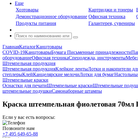
Еще
Хозтовары
Картриджи и тонеры
Демонстрационное оборудование
Офисная техника
Продукты питания
Галантерея, сувениры
Главная
Каталог
Канцтовары
COVID-19
Канцтовары
Бумага
Письменные принадлежности
Па
оборудование
Офисная техника
Спецодежда, инструменты
Мебел
Штемпельная продукция
Штемпельная продукция
Клейкие ленты
Лотки и накопители дл
степлеры
Клей
Канцелярские мелочи
Лотки для бумаг
Настольны
Штемпельные краски
Оснастки для печати
Штемпельные краски
Штемпельные подуш
штемпельные подушки
Самонаборные штампы
Краска штемпельная фиолетовая 70м
Если у вас есть вопросы:
Позвоните нам
+7 495 649-65-88