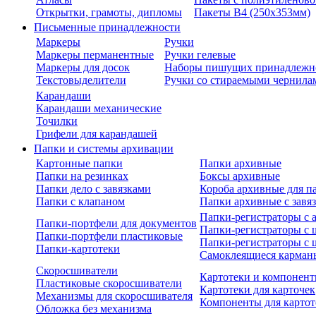
Открытки, грамоты, дипломы
Пакеты В4 (250х353мм)
Письменные принадлежности
Маркеры
Ручки
Маркеры перманентные
Ручки гелевые
Маркеры для досок
Наборы пишущих принадлежн
Текстовыделители
Ручки со стираемыми чернила
Карандаши
Карандаши механические
Точилки
Грифели для карандашей
Папки и системы архивации
Картонные папки
Папки архивные
Папки на резинках
Боксы архивные
Папки дело с завязками
Короба архивные для п
Папки с клапаном
Папки архивные с завя
Папки-регистраторы с
Папки-портфели для документов
Папки-регистраторы с 
Папки-портфели пластиковые
Папки-регистраторы с 
Папки-картотеки
Самоклеящиеся карман
Скоросшиватели
Картотеки и компонент
Пластиковые скоросшиватели
Картотеки для карточек
Механизмы для скоросшивателя
Компоненты для картот
Обложка без механизма