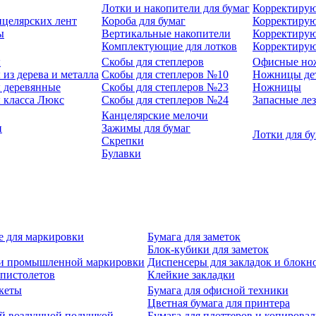
Лотки и накопители для бумаг
Корректирую
нцелярских лент
Короба для бумаг
Корректирую
ы
Вертикальные накопители
Корректирую
Комплектующие для лотков
Корректиру
ы
Скобы для степлеров
Офисные но
из дерева и металла
Скобы для степлеров №10
Ножницы де
 деревянные
Скобы для степлеров №23
Ножницы
 класса Люкс
Скобы для степлеров №24
Запасные ле
Канцелярские мелочи
и
Зажимы для бумаг
Лотки для б
Скрепки
Булавки
е для маркировки
Бумага для заметок
Блок-кубики для заметок
й и промышленной маркировки
Диспенсеры для закладок и блокн
-пистолетов
Клейкие закладки
кеты
Бумага для офисной техники
Цветная бумага для принтера
ой воздушной подушкой
Бумага для плоттеров и копирова