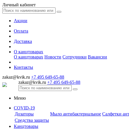
Личный кабинет
Акции
Оплата
Доставка
О канцтоварах
О канцтоварах
Новости
Сотрудники
Вакансии
Контакты
zakaz@kvik.ru
+7 495 649-65-88
zakaz@kvik.ru
+7 495 649-65-88
Меню
COVID-19
Дозаторы
Мыло антибактериальное
Салфетки ан
Средства защиты
Канцтовары