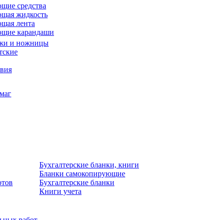
щие средства
щая жидкость
щая лента
ющие карандаши
жи и ножницы
тские
звия
умаг
Бухгалтерские бланки, книги
Бланки самокопирующие
отов
Бухгалтерские бланки
Книги учета
льных работ