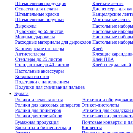
Штемпельная продукция
Клейкие ленты
Оснастки для печати
Диспенсеры для ка
Штемпельные краски
Канцелярские лент
Штемпельные подушки
Монтажные ленты
Дыроколы
Настольные набор
Дыроколы до 65 листов
Настольные наборы 
Мощные дыроколы
Настольные наборы
Расходные материалы для дыроколов
Настольные наборы
Канцелярские степлеры
Клей
Антистеплеры
Клеящие карандаш
Степлеры до 25 листов
Клей ПВА
Стандартные до 40 листов
Клей специальный
Настольные аксессуары
Коврики на стол
Подставки с наполнением
Подушки для смачивания пальцев
Бумага
Ролики и чековая лента
Этикетки и оборудовани
Ролики для кассовых аппаратов
Этикет-пистолеты
Ролики для принтеров
Этикетки для складско
Ролики для телетайпов
Этикет-лента для этикет
Бумажная продукция
Почтовые конверты и па
Блокноты и бизнес-тетради
Конверты
Атласы
Пакеты с полиэтиленов