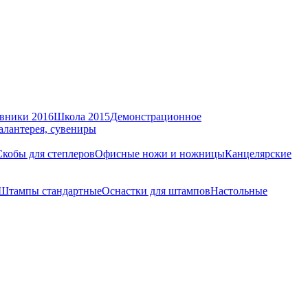
вники 2016
Школа 2015
Демонстрационное
алантерея, сувениры
Скобы для степлеров
Офисные ножи и ножницы
Канцелярские
Штампы стандартные
Оснастки для штампов
Настольные