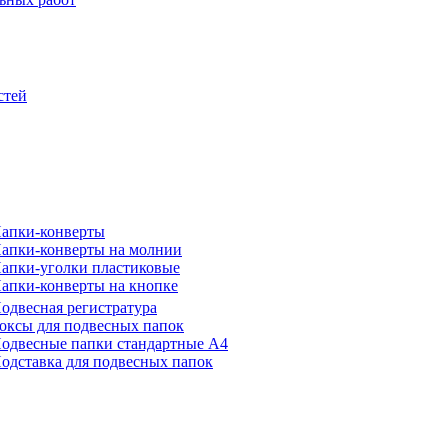
стей
апки-конверты
апки-конверты на молнии
апки-уголки пластиковые
апки-конверты на кнопке
одвесная регистратура
оксы для подвесных папок
одвесные папки стандартные А4
одставка для подвесных папок