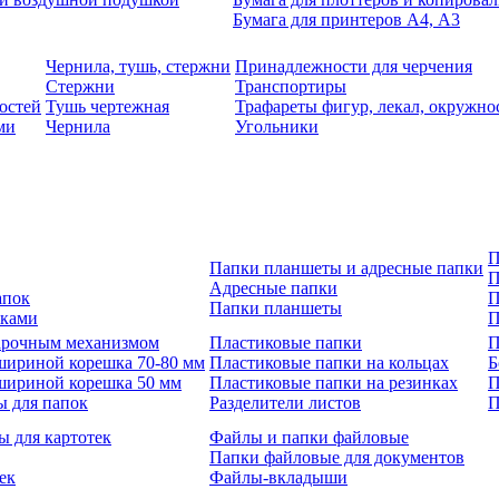
Бумага для принтеров А4, А3
Чернила, тушь, стержни
Принадлежности для черчения
Стержни
Транспортиры
остей
Тушь чертежная
Трафареты фигур, лекал, окружно
ми
Чернила
Угольники
П
Папки планшеты и адресные папки
П
Адресные папки
апок
П
Папки планшеты
зками
П
 арочным механизмом
Пластиковые папки
П
шириной корешка 70-80 мм
Пластиковые папки на кольцах
Б
шириной корешка 50 мм
Пластиковые папки на резинках
П
ы для папок
Разделители листов
П
ы для картотек
Файлы и папки файловые
Папки файловые для документов
ек
Файлы-вкладыши