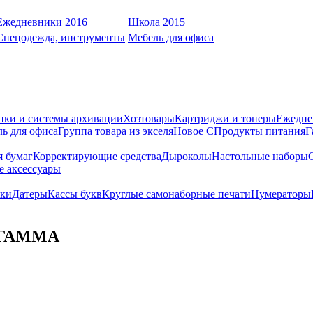
Ежедневники 2016
Школа 2015
Спецодежда, инструменты
Мебель для офиса
пки и системы архивации
Хозтовары
Картриджи и тонеры
Ежедне
ь для офиса
Группа товара из экселя
Новое С
Продукты питания
Г
я бумаг
Корректирующие средства
Дыроколы
Настольные наборы
е аксессуары
ки
Датеры
Кассы букв
Круглые самонаборные печати
Нумераторы
л ГАММА