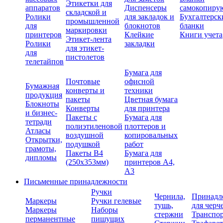
Этикетки для
аппаратов
Диспенсеры
самокопиру
складской и
Ролики
для закладок и
Бухгалтерск
промышленной
для
блокнотов
бланки
маркировки
принтеров
Клейкие
Книги учета
Этикет-лента
Ролики
закладки
для этикет-
для
пистолетов
телетайпов
Бумага для
Почтовые
офисной
Бумажная
конверты и
техники
продукция
пакеты
Цветная бумага
Блокноты
Конверты
для принтера
и бизнес-
Пакеты с
Бумага для
тетради
полиэтиленовой
плоттеров и
Атласы
воздушной
копировальных
Открытки,
подушкой
работ
грамоты,
Пакеты В4
Бумага для
дипломы
(250х353мм)
принтеров А4,
А3
Письменные принадлежности
Ручки
Чернила,
Принадл
Маркеры
Ручки гелевые
тушь,
для черч
Маркеры
Наборы
стержни
Транспо
перманентные
пишущих