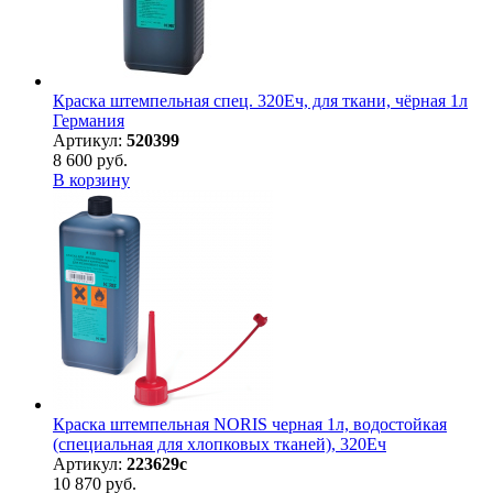
Краска штемпельная спец. 320Еч, для ткани, чёрная 1л
Германия
Артикул:
520399
8 600 руб.
В корзину
Краска штемпельная NORIS черная 1л, водостойкая
(специальная для хлопковых тканей), 320Eч
Артикул:
223629с
10 870 руб.