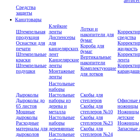
антисе
Средства
защиты
Канцтовары
Клейкие
Лотки и
Штемпельная
ленты
Корректи
накопители для
продукция
Диспенсеры
средства
бумаг
Оснастки для
для
Корректи
Короба для
печати
канцелярских
жидкость
бумаг
Штемпельные
лент
Корректи
Вертикальные
краски
Канцелярские
лента
накопители
Штемпельные
ленты
Корректи
Комплектующие
подушки
Монтажные
карандаш
для лотков
ленты
Настольные
наборы
Дыроколы
Настольные
Скобы для
Дыроколы до
наборы из
степлеров
Офисные 
65 листов
дерева и
Скобы для
ножницы
Мощные
металла
степлеров №10
Ножницы
дыроколы
Настольные
Скобы для
детские
Расходные
наборы
степлеров №23
Ножницы
материалы для
деревянные
Скобы для
Запасные 
дыроколов
Настольные
степлеров №24
наборы