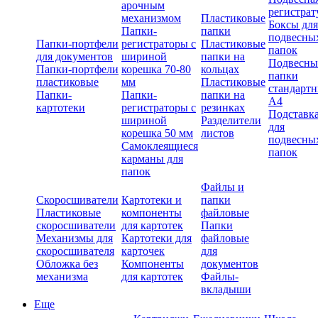
арочным
регистрат
механизмом
Пластиковые
Боксы для
Папки-
папки
подвесны
Папки-портфели
регистраторы с
Пластиковые
папок
для документов
шириной
папки на
Подвесны
Папки-портфели
корешка 70-80
кольцах
папки
пластиковые
мм
Пластиковые
стандарт
Папки-
Папки-
папки на
А4
картотеки
регистраторы с
резинках
Подставк
шириной
Разделители
для
корешка 50 мм
листов
подвесны
Самоклеящиеся
папок
карманы для
папок
Файлы и
Скоросшиватели
Картотеки и
папки
Пластиковые
компоненты
файловые
скоросшиватели
для картотек
Папки
Механизмы для
Картотеки для
файловые
скоросшивателя
карточек
для
Обложка без
Компоненты
документов
механизма
для картотек
Файлы-
вкладыши
Еще