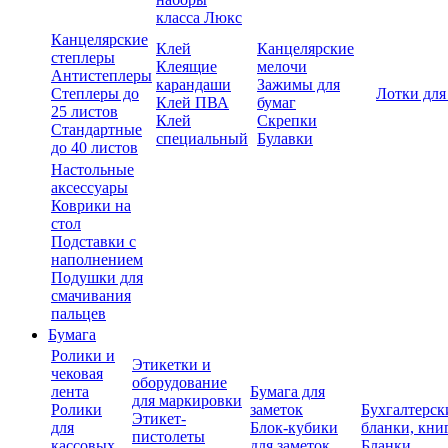
класса Люкс
Канцелярские
Клей
Канцелярские
степлеры
Клеящие
мелочи
Антистеплеры
карандаши
Зажимы для
Степлеры до
Лотки для
Клей ПВА
бумаг
25 листов
Клей
Скрепки
Стандартные
специальный
Булавки
до 40 листов
Настольные
аксессуары
Коврики на
стол
Подставки с
наполнением
Подушки для
смачивания
пальцев
Бумага
Ролики и
Этикетки и
чековая
оборудование
лента
Бумага для
для маркировки
Ролики
заметок
Бухгалтерск
Этикет-
для
Блок-кубики
бланки, кни
пистолеты
кассовых
для заметок
Бланки