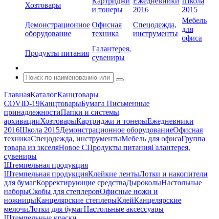
Картриджи
Ежедневники
Школа
Хозтовары
и тонеры
2016
2015
Мебель
Демонстрационное
Офисная
Спецодежда,
для
оборудование
техника
инструменты
офиса
Галантерея,
Продукты питания
сувениры
Главная
Каталог
Канцтовары
COVID-19
Канцтовары
Бумага
Письменные
принадлежности
Папки и системы
архивации
Хозтовары
Картриджи и тонеры
Ежедневники
2016
Школа 2015
Демонстрационное оборудование
Офисная
техника
Спецодежда, инструменты
Мебель для офиса
Группа
товара из экселя
Новое С
Продукты питания
Галантерея,
сувениры
Штемпельная продукция
Штемпельная продукция
Клейкие ленты
Лотки и накопители
для бумаг
Корректирующие средства
Дыроколы
Настольные
наборы
Скобы для степлеров
Офисные ножи и
ножницы
Канцелярские степлеры
Клей
Канцелярские
мелочи
Лотки для бумаг
Настольные аксессуары
Штемпельные краски