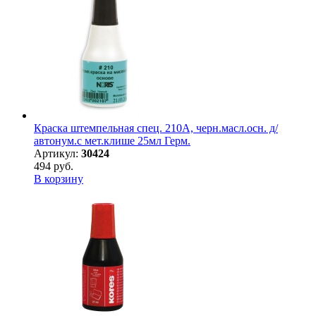
Краска штемпельная спец. 210А, черн.масл.осн. д/
автонум.с мет.клише 25мл Герм.
Артикул:
30424
494 руб.
В корзину