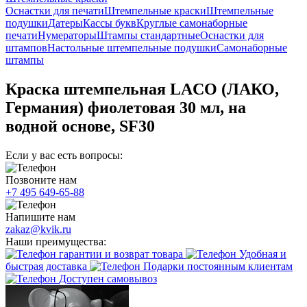
Оснастки для печати
Штемпельные краски
Штемпельные
подушки
Датеры
Кассы букв
Круглые самонаборные
печати
Нумераторы
Штампы стандартные
Оснастки для
штампов
Настольные штемпельные подушки
Самонаборные
штампы
Краска штемпельная LACO (ЛАКО,
Германия) фиолетовая 30 мл, на
водной основе, SF30
Если у вас есть вопросы:
Позвоните нам
+7 495 649-65-88
Напишите нам
zakaz@kvik.ru
Наши преимущества:
гарантии и возврат товара
Удобная и
быстрая доставка
Подарки постоянным клиентам
Доступен самовывоз