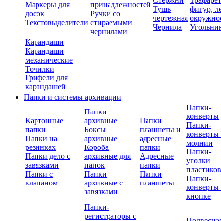
Стержни
Трафаре
Маркеры для
принадлежностей
Тушь
фигур, л
досок
Ручки со
чертежная
окружно
Текстовыделители
стираемыми
Чернила
Угольни
чернилами
Карандаши
Карандаши
механические
Точилки
Грифели для
карандашей
Папки и системы архивации
Папки-
Папки
конверты
Картонные
архивные
Папки
Папки-
папки
Боксы
планшеты и
конверты 
Папки на
архивные
адресные
молнии
резинках
Короба
папки
Папки-
Папки дело с
архивные для
Адресные
уголки
завязками
папок
папки
пластико
Папки с
Папки
Папки
Папки-
клапаном
архивные с
планшеты
конверты 
завязками
кнопке
Папки-
регистраторы с
Подвесна