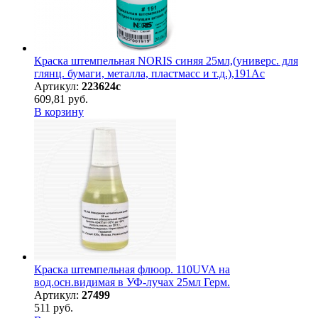
Краска штемпельная NORIS синяя 25мл,(универс. для
глянц. бумаги, металла, пластмасс и т.д.),191Ас
Артикул:
223624с
609,81 руб.
В корзину
Краска штемпельная флюор. 110UVA на
вод.осн.видимая в УФ-лучах 25мл Герм.
Артикул:
27499
511 руб.