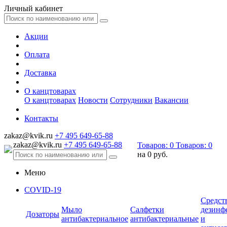
Личный кабинет
Акции
Оплата
Доставка
О канцтоварах
О канцтоварах
Новости
Сотрудники
Вакансии
Контакты
zakaz@kvik.ru
+7 495 649-65-88
zakaz@kvik.ru
+7 495 649-65-88
Товаров:
0
Товаров:
0
на
0 руб.
Меню
COVID-19
Средст
Мыло
Салфетки
дезинф
Дозаторы
антибактериальное
антибактериальные
и