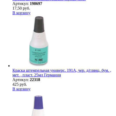
Артикул:
198697
17,50 руб.
В корзину
Краска штемпельная универс. 191А, чер. д/глянц. бум. ,
мет. , пласт. 25мл Германия
Артикул:
22318
425 руб.
В корзину