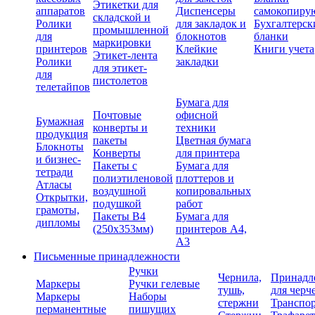
Этикетки для
аппаратов
Диспенсеры
самокопиру
складской и
Ролики
для закладок и
Бухгалтерск
промышленной
для
блокнотов
бланки
маркировки
принтеров
Клейкие
Книги учета
Этикет-лента
Ролики
закладки
для этикет-
для
пистолетов
телетайпов
Бумага для
Почтовые
офисной
Бумажная
конверты и
техники
продукция
пакеты
Цветная бумага
Блокноты
Конверты
для принтера
и бизнес-
Пакеты с
Бумага для
тетради
полиэтиленовой
плоттеров и
Атласы
воздушной
копировальных
Открытки,
подушкой
работ
грамоты,
Пакеты В4
Бумага для
дипломы
(250х353мм)
принтеров А4,
А3
Письменные принадлежности
Ручки
Чернила,
Принадл
Маркеры
Ручки гелевые
тушь,
для черч
Маркеры
Наборы
стержни
Транспо
перманентные
пишущих