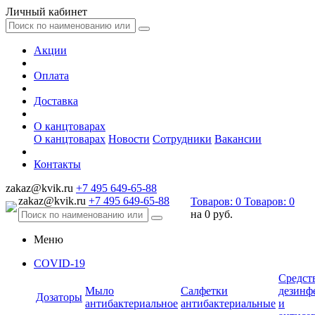
Личный кабинет
Акции
Оплата
Доставка
О канцтоварах
О канцтоварах
Новости
Сотрудники
Вакансии
Контакты
zakaz@kvik.ru
+7 495 649-65-88
zakaz@kvik.ru
+7 495 649-65-88
Товаров:
0
Товаров:
0
на
0 руб.
Меню
COVID-19
Средст
Мыло
Салфетки
дезинф
Дозаторы
антибактериальное
антибактериальные
и