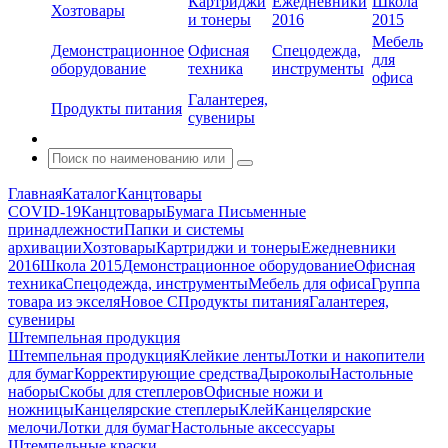
Картриджи
Ежедневники
Школа
Хозтовары
и тонеры
2016
2015
Мебель
Демонстрационное
Офисная
Спецодежда,
для
оборудование
техника
инструменты
офиса
Галантерея,
Продукты питания
сувениры
Главная
Каталог
Канцтовары
COVID-19
Канцтовары
Бумага
Письменные
принадлежности
Папки и системы
архивации
Хозтовары
Картриджи и тонеры
Ежедневники
2016
Школа 2015
Демонстрационное оборудование
Офисная
техника
Спецодежда, инструменты
Мебель для офиса
Группа
товара из экселя
Новое С
Продукты питания
Галантерея,
сувениры
Штемпельная продукция
Штемпельная продукция
Клейкие ленты
Лотки и накопители
для бумаг
Корректирующие средства
Дыроколы
Настольные
наборы
Скобы для степлеров
Офисные ножи и
ножницы
Канцелярские степлеры
Клей
Канцелярские
мелочи
Лотки для бумаг
Настольные аксессуары
Штемпельные краски