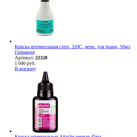
Краска штемпельная спец. 320С, черн. для ткани, 50мл
Германия
Артикул:
22320
1 046 руб.
В корзину
Краска штемпельная Attache черная 45мл