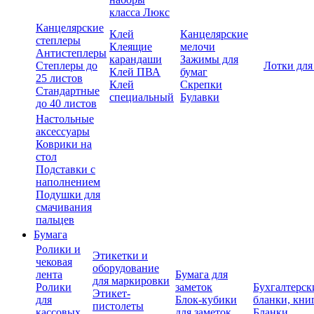
класса Люкс
Канцелярские
Клей
Канцелярские
степлеры
Клеящие
мелочи
Антистеплеры
карандаши
Зажимы для
Степлеры до
Лотки для
Клей ПВА
бумаг
25 листов
Клей
Скрепки
Стандартные
специальный
Булавки
до 40 листов
Настольные
аксессуары
Коврики на
стол
Подставки с
наполнением
Подушки для
смачивания
пальцев
Бумага
Ролики и
Этикетки и
чековая
оборудование
лента
Бумага для
для маркировки
Ролики
заметок
Бухгалтерск
Этикет-
для
Блок-кубики
бланки, кни
пистолеты
кассовых
для заметок
Бланки