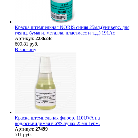
Краска штемпельная NORIS синяя 25мл,(универс. для
глянц. бумаги, металла, пластмасс и т.д.),191Ас
Артикул:
223624с
609,81 руб.
В корзину
Краска штемпельная флюор. 110UVA на
вод.осн.видимая в УФ-лучах 25мл Герм.
Артикул:
27499
511 руб.