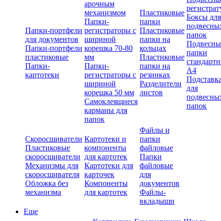
арочным
регистрат
механизмом
Пластиковые
Боксы для
Папки-
папки
подвесны
Папки-портфели
регистраторы с
Пластиковые
папок
для документов
шириной
папки на
Подвесны
Папки-портфели
корешка 70-80
кольцах
папки
пластиковые
мм
Пластиковые
стандарт
Папки-
Папки-
папки на
А4
картотеки
регистраторы с
резинках
Подставк
шириной
Разделители
для
корешка 50 мм
листов
подвесны
Самоклеящиеся
папок
карманы для
папок
Файлы и
Скоросшиватели
Картотеки и
папки
Пластиковые
компоненты
файловые
скоросшиватели
для картотек
Папки
Механизмы для
Картотеки для
файловые
скоросшивателя
карточек
для
Обложка без
Компоненты
документов
механизма
для картотек
Файлы-
вкладыши
Еще