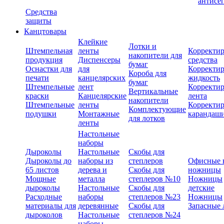
антисе
Средства
защиты
Канцтовары
Клейкие
Лотки и
Штемпельная
ленты
Корректи
накопители для
продукция
Диспенсеры
средства
бумаг
Оснастки для
для
Корректи
Короба для
печати
канцелярских
жидкость
бумаг
Штемпельные
лент
Корректи
Вертикальные
краски
Канцелярские
лента
накопители
Штемпельные
ленты
Корректи
Комплектующие
подушки
Монтажные
карандаш
для лотков
ленты
Настольные
наборы
Дыроколы
Настольные
Скобы для
Дыроколы до
наборы из
степлеров
Офисные 
65 листов
дерева и
Скобы для
ножницы
Мощные
металла
степлеров №10
Ножницы
дыроколы
Настольные
Скобы для
детские
Расходные
наборы
степлеров №23
Ножницы
материалы для
деревянные
Скобы для
Запасные 
дыроколов
Настольные
степлеров №24
наборы