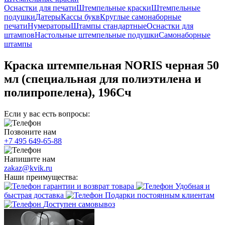
Оснастки для печати
Штемпельные краски
Штемпельные
подушки
Датеры
Кассы букв
Круглые самонаборные
печати
Нумераторы
Штампы стандартные
Оснастки для
штампов
Настольные штемпельные подушки
Самонаборные
штампы
Краска штемпельная NORIS черная 50
мл (специальная для полиэтилена и
полипропелена), 196Сч
Если у вас есть вопросы:
Позвоните нам
+7 495 649-65-88
Напишите нам
zakaz@kvik.ru
Наши преимущества:
гарантии и возврат товара
Удобная и
быстрая доставка
Подарки постоянным клиентам
Доступен самовывоз