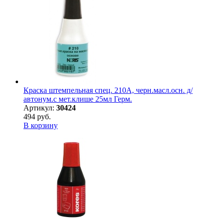
Краска штемпельная спец. 210А, черн.масл.осн. д/
автонум.с мет.клише 25мл Герм.
Артикул:
30424
494 руб.
В корзину