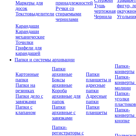
Стержни
Трафаре
Маркеры для
принадлежностей
Тушь
фигур, л
досок
Ручки со
чертежная
окружно
Текстовыделители
стираемыми
Чернила
Угольни
чернилами
Карандаши
Карандаши
механические
Точилки
Грифели для
карандашей
Папки и системы архивации
Папки-
Папки
конверты
Картонные
архивные
Папки
Папки-
папки
Боксы
планшеты и
конверты 
Папки на
архивные
адресные
молнии
резинках
Короба
папки
Папки-
Папки дело с
архивные для
Адресные
уголки
завязками
папок
папки
пластико
Папки с
Папки
Папки
Папки-
клапаном
архивные с
планшеты
конверты 
завязками
кнопке
Папки-
регистраторы с
Подвесна