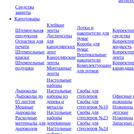
антисе
Средства
защиты
Канцтовары
Клейкие
Лотки и
Штемпельная
ленты
Корректи
накопители для
продукция
Диспенсеры
средства
бумаг
Оснастки для
для
Корректи
Короба для
печати
канцелярских
жидкость
бумаг
Штемпельные
лент
Корректи
Вертикальные
краски
Канцелярские
лента
накопители
Штемпельные
ленты
Корректи
Комплектующие
подушки
Монтажные
карандаш
для лотков
ленты
Настольные
наборы
Дыроколы
Настольные
Скобы для
Дыроколы до
наборы из
степлеров
Офисные 
65 листов
дерева и
Скобы для
ножницы
Мощные
металла
степлеров №10
Ножницы
дыроколы
Настольные
Скобы для
детские
Расходные
наборы
степлеров №23
Ножницы
материалы для
деревянные
Скобы для
Запасные 
дыроколов
Настольные
степлеров №24
наборы