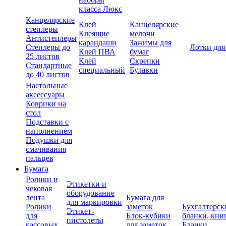
класса Люкс
Канцелярские
Клей
Канцелярские
степлеры
Клеящие
мелочи
Антистеплеры
карандаши
Зажимы для
Степлеры до
Лотки для
Клей ПВА
бумаг
25 листов
Клей
Скрепки
Стандартные
специальный
Булавки
до 40 листов
Настольные
аксессуары
Коврики на
стол
Подставки с
наполнением
Подушки для
смачивания
пальцев
Бумага
Ролики и
Этикетки и
чековая
оборудование
лента
Бумага для
для маркировки
Ролики
заметок
Бухгалтерск
Этикет-
для
Блок-кубики
бланки, кни
пистолеты
кассовых
для заметок
Бланки