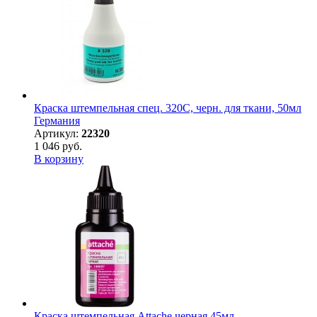
Краска штемпельная спец. 320С, черн. для ткани, 50мл
Германия
Артикул:
22320
1 046 руб.
В корзину
Краска штемпельная Attache черная 45мл