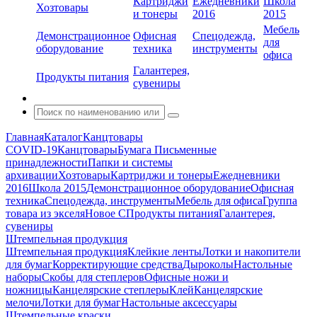
Картриджи
Ежедневники
Школа
Хозтовары
и тонеры
2016
2015
Мебель
Демонстрационное
Офисная
Спецодежда,
для
оборудование
техника
инструменты
офиса
Галантерея,
Продукты питания
сувениры
Главная
Каталог
Канцтовары
COVID-19
Канцтовары
Бумага
Письменные
принадлежности
Папки и системы
архивации
Хозтовары
Картриджи и тонеры
Ежедневники
2016
Школа 2015
Демонстрационное оборудование
Офисная
техника
Спецодежда, инструменты
Мебель для офиса
Группа
товара из экселя
Новое С
Продукты питания
Галантерея,
сувениры
Штемпельная продукция
Штемпельная продукция
Клейкие ленты
Лотки и накопители
для бумаг
Корректирующие средства
Дыроколы
Настольные
наборы
Скобы для степлеров
Офисные ножи и
ножницы
Канцелярские степлеры
Клей
Канцелярские
мелочи
Лотки для бумаг
Настольные аксессуары
Штемпельные краски