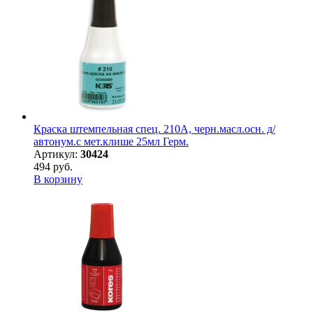
Краска штемпельная спец. 210А, черн.масл.осн. д/
автонум.с мет.клише 25мл Герм.
Артикул:
30424
494 руб.
В корзину