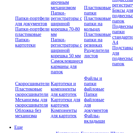
арочным
регистрат
механизмом
Пластиковые
Боксы для
Папки-
папки
подвесны
Папки-портфели
регистраторы с
Пластиковые
папок
для документов
шириной
папки на
Подвесны
Папки-портфели
корешка 70-80
кольцах
папки
пластиковые
мм
Пластиковые
стандарт
Папки-
Папки-
папки на
А4
картотеки
регистраторы с
резинках
Подставк
шириной
Разделители
для
корешка 50 мм
листов
подвесны
Самоклеящиеся
папок
карманы для
папок
Файлы и
Скоросшиватели
Картотеки и
папки
Пластиковые
компоненты
файловые
скоросшиватели
для картотек
Папки
Механизмы для
Картотеки для
файловые
скоросшивателя
карточек
для
Обложка без
Компоненты
документов
механизма
для картотек
Файлы-
вкладыши
Еще