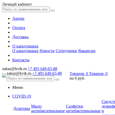
Личный кабинет
Акции
Оплата
Доставка
О канцтоварах
О канцтоварах
Новости
Сотрудники
Вакансии
Контакты
zakaz@kvik.ru
+7 495 649-65-88
zakaz@kvik.ru
+7 495 649-65-88
Товаров:
0
Товаров:
0
на
0 руб.
Меню
COVID-19
Средст
Мыло
Салфетки
дезинф
Дозаторы
антибактериальное
антибактериальные
и