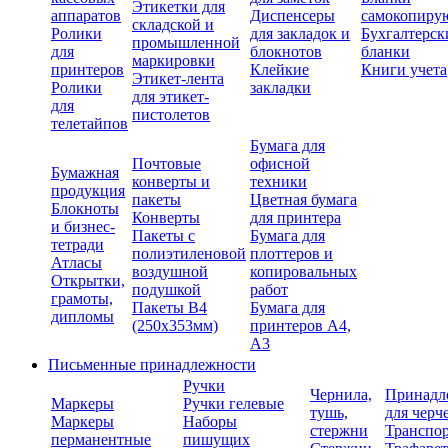
Этикетки для
аппаратов
Диспенсеры
самокопиру
складской и
Ролики
для закладок и
Бухгалтерск
промышленной
для
блокнотов
бланки
маркировки
принтеров
Клейкие
Книги учета
Этикет-лента
Ролики
закладки
для этикет-
для
пистолетов
телетайпов
Бумага для
Почтовые
офисной
Бумажная
конверты и
техники
продукция
пакеты
Цветная бумага
Блокноты
Конверты
для принтера
и бизнес-
Пакеты с
Бумага для
тетради
полиэтиленовой
плоттеров и
Атласы
воздушной
копировальных
Открытки,
подушкой
работ
грамоты,
Пакеты В4
Бумага для
дипломы
(250х353мм)
принтеров А4,
А3
Письменные принадлежности
Ручки
Чернила,
Принадл
Маркеры
Ручки гелевые
тушь,
для черч
Маркеры
Наборы
стержни
Транспо
перманентные
пишущих