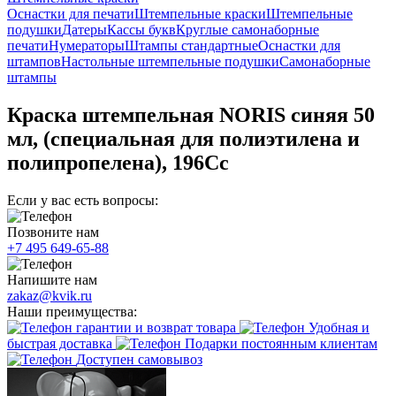
Оснастки для печати
Штемпельные краски
Штемпельные
подушки
Датеры
Кассы букв
Круглые самонаборные
печати
Нумераторы
Штампы стандартные
Оснастки для
штампов
Настольные штемпельные подушки
Самонаборные
штампы
Краска штемпельная NORIS синяя 50
мл, (специальная для полиэтилена и
полипропелена), 196Сс
Если у вас есть вопросы:
Позвоните нам
+7 495 649-65-88
Напишите нам
zakaz@kvik.ru
Наши преимущества:
гарантии и возврат товара
Удобная и
быстрая доставка
Подарки постоянным клиентам
Доступен самовывоз