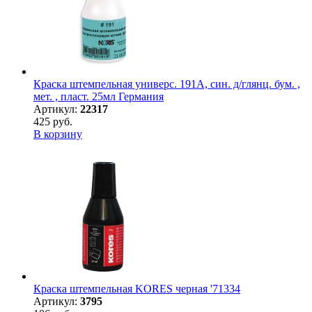
Краска штемпельная универс. 191А, син. д/глянц. бум. ,
мет. , пласт. 25мл Германия
Артикул:
22317
425 руб.
В корзину
Краска штемпельная KORES черная '71334
Артикул:
3795