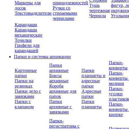
Стержни
Трафаре
Маркеры для
принадлежностей
Тушь
фигур, л
досок
Ручки со
чертежная
окружно
Текстовыделители
стираемыми
Чернила
Угольни
чернилами
Карандаши
Карандаши
механические
Точилки
Грифели для
карандашей
Папки и системы архивации
Папки-
Папки
конверты
Картонные
архивные
Папки
Папки-
папки
Боксы
планшеты и
конверты 
Папки на
архивные
адресные
молнии
резинках
Короба
папки
Папки-
Папки дело с
архивные для
Адресные
уголки
завязками
папок
папки
пластико
Папки с
Папки
Папки
Папки-
клапаном
архивные с
планшеты
конверты 
завязками
кнопке
Папки-
регистраторы с
Подвесна