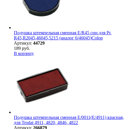
Подушка штемпельная сменная E/R45 син.для Pr.
R45,R2045,46045,5215 (аналог 6/46045)Colop
Артикул:
44729
189 руб.
В корзину
Подушка штемпельная сменная E/0011(E/4911) красная,
для Trodat 4911, 4820, 4846, 4822
Артикул:
266879