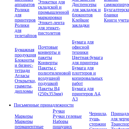
Этикетки для
аппаратов
Диспенсеры
самокопиру
складской и
Ролики
для закладок и
Бухгалтерск
промышленной
для
блокнотов
бланки
маркировки
принтеров
Клейкие
Книги учета
Этикет-лента
Ролики
закладки
для этикет-
для
пистолетов
телетайпов
Бумага для
Почтовые
офисной
Бумажная
конверты и
техники
продукция
пакеты
Цветная бумага
Блокноты
Конверты
для принтера
и бизнес-
Пакеты с
Бумага для
тетради
полиэтиленовой
плоттеров и
Атласы
воздушной
копировальных
Открытки,
подушкой
работ
грамоты,
Пакеты В4
Бумага для
дипломы
(250х353мм)
принтеров А4,
А3
Письменные принадлежности
Ручки
Чернила,
Принадл
Маркеры
Ручки гелевые
тушь,
для черч
Маркеры
Наборы
стержни
Транспо
перманентные
пишущих