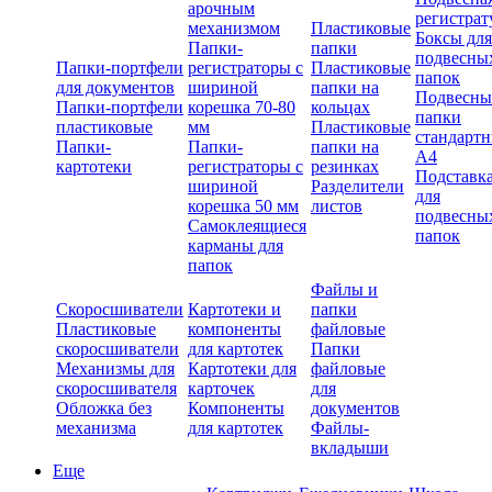
арочным
регистрат
механизмом
Пластиковые
Боксы для
Папки-
папки
подвесны
Папки-портфели
регистраторы с
Пластиковые
папок
для документов
шириной
папки на
Подвесны
Папки-портфели
корешка 70-80
кольцах
папки
пластиковые
мм
Пластиковые
стандарт
Папки-
Папки-
папки на
А4
картотеки
регистраторы с
резинках
Подставк
шириной
Разделители
для
корешка 50 мм
листов
подвесны
Самоклеящиеся
папок
карманы для
папок
Файлы и
Скоросшиватели
Картотеки и
папки
Пластиковые
компоненты
файловые
скоросшиватели
для картотек
Папки
Механизмы для
Картотеки для
файловые
скоросшивателя
карточек
для
Обложка без
Компоненты
документов
механизма
для картотек
Файлы-
вкладыши
Еще