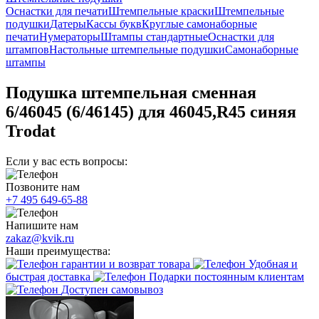
Оснастки для печати
Штемпельные краски
Штемпельные
подушки
Датеры
Кассы букв
Круглые самонаборные
печати
Нумераторы
Штампы стандартные
Оснастки для
штампов
Настольные штемпельные подушки
Самонаборные
штампы
Подушка штемпельная сменная
6/46045 (6/46145) для 46045,R45 синяя
Trodat
Если у вас есть вопросы:
Позвоните нам
+7 495 649-65-88
Напишите нам
zakaz@kvik.ru
Наши преимущества:
гарантии и возврат товара
Удобная и
быстрая доставка
Подарки постоянным клиентам
Доступен самовывоз