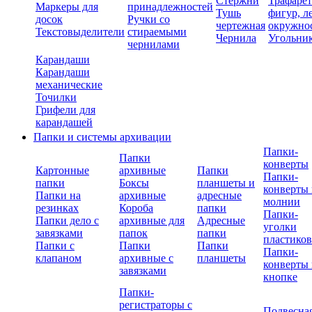
Стержни
Трафаре
Маркеры для
принадлежностей
Тушь
фигур, л
досок
Ручки со
чертежная
окружно
Текстовыделители
стираемыми
Чернила
Угольни
чернилами
Карандаши
Карандаши
механические
Точилки
Грифели для
карандашей
Папки и системы архивации
Папки-
Папки
конверты
Картонные
архивные
Папки
Папки-
папки
Боксы
планшеты и
конверты 
Папки на
архивные
адресные
молнии
резинках
Короба
папки
Папки-
Папки дело с
архивные для
Адресные
уголки
завязками
папок
папки
пластико
Папки с
Папки
Папки
Папки-
клапаном
архивные с
планшеты
конверты 
завязками
кнопке
Папки-
регистраторы с
Подвесна