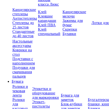
класса Люкс
Канцелярские
Клей
Канцелярские
степлеры
Клеящие
мелочи
Антистеплеры
карандаши
Зажимы для
Степлеры до
Лотки для
Клей ПВА
бумаг
25 листов
Клей
Скрепки
Стандартные
специальный
Булавки
до 40 листов
Настольные
аксессуары
Коврики на
стол
Подставки с
наполнением
Подушки для
смачивания
пальцев
Бумага
Ролики и
Этикетки и
чековая
оборудование
лента
Бумага для
для маркировки
Ролики
заметок
Бухгалтерск
Этикет-
для
Блок-кубики
бланки, кни
пистолеты
кассовых
для заметок
Бланки