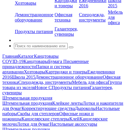
Картриджи
Ежедневники
Школа
Хозтовары
и тонеры
2016
2015
Мебель
Демонстрационное
Офисная
Спецодежда,
для
оборудование
техника
инструменты
офиса
Галантерея,
Продукты питания
сувениры
Главная
Каталог
Канцтовары
COVID-19
Канцтовары
Бумага
Письменные
принадлежности
Папки и системы
архивации
Хозтовары
Картриджи и тонеры
Ежедневники
2016
Школа 2015
Демонстрационное оборудование
Офисная
техника
Спецодежда, инструменты
Мебель для офиса
Группа
товара из экселя
Новое С
Продукты питания
Галантерея,
сувениры
Штемпельная продукция
Штемпельная продукция
Клейкие ленты
Лотки и накопители
для бумаг
Корректирующие средства
Дыроколы
Настольные
наборы
Скобы для степлеров
Офисные ножи и
ножницы
Канцелярские степлеры
Клей
Канцелярские
мелочи
Лотки для бумаг
Настольные аксессуары
Штемпельные подушки