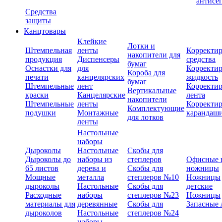
антисе
Средства
защиты
Канцтовары
Клейкие
Лотки и
Штемпельная
ленты
Корректи
накопители для
продукция
Диспенсеры
средства
бумаг
Оснастки для
для
Корректи
Короба для
печати
канцелярских
жидкость
бумаг
Штемпельные
лент
Корректи
Вертикальные
краски
Канцелярские
лента
накопители
Штемпельные
ленты
Корректи
Комплектующие
подушки
Монтажные
карандаш
для лотков
ленты
Настольные
наборы
Дыроколы
Настольные
Скобы для
Дыроколы до
наборы из
степлеров
Офисные 
65 листов
дерева и
Скобы для
ножницы
Мощные
металла
степлеров №10
Ножницы
дыроколы
Настольные
Скобы для
детские
Расходные
наборы
степлеров №23
Ножницы
материалы для
деревянные
Скобы для
Запасные 
дыроколов
Настольные
степлеров №24
наборы