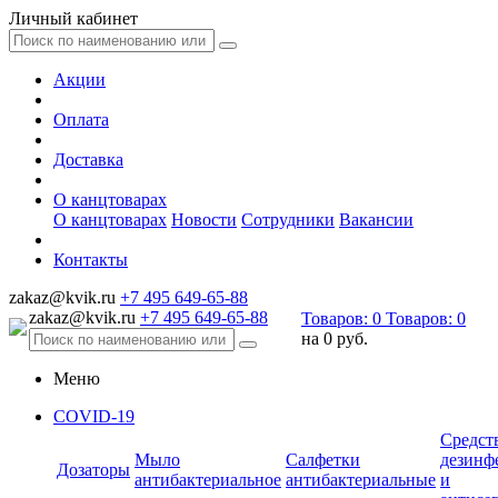
Личный кабинет
Акции
Оплата
Доставка
О канцтоварах
О канцтоварах
Новости
Сотрудники
Вакансии
Контакты
zakaz@kvik.ru
+7 495 649-65-88
zakaz@kvik.ru
+7 495 649-65-88
Товаров:
0
Товаров:
0
на
0 руб.
Меню
COVID-19
Средст
Мыло
Салфетки
дезинф
Дозаторы
антибактериальное
антибактериальные
и