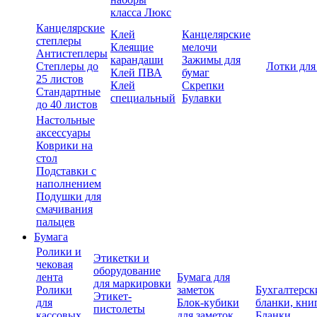
класса Люкс
Канцелярские
Клей
Канцелярские
степлеры
Клеящие
мелочи
Антистеплеры
карандаши
Зажимы для
Степлеры до
Лотки для
Клей ПВА
бумаг
25 листов
Клей
Скрепки
Стандартные
специальный
Булавки
до 40 листов
Настольные
аксессуары
Коврики на
стол
Подставки с
наполнением
Подушки для
смачивания
пальцев
Бумага
Ролики и
Этикетки и
чековая
оборудование
лента
Бумага для
для маркировки
Ролики
заметок
Бухгалтерск
Этикет-
для
Блок-кубики
бланки, кни
пистолеты
кассовых
для заметок
Бланки