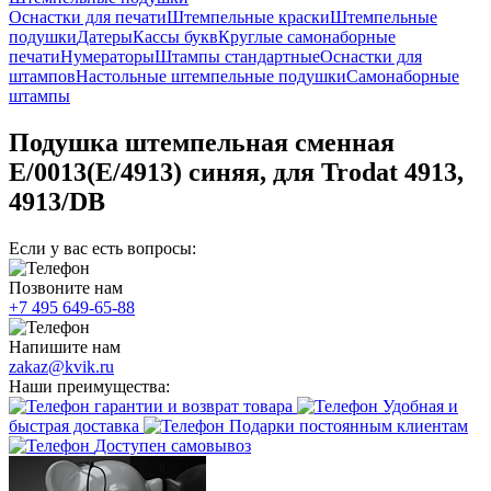
Оснастки для печати
Штемпельные краски
Штемпельные
подушки
Датеры
Кассы букв
Круглые самонаборные
печати
Нумераторы
Штампы стандартные
Оснастки для
штампов
Настольные штемпельные подушки
Самонаборные
штампы
Подушка штемпельная сменная
E/0013(E/4913) синяя, для Trodat 4913,
4913/DB
Если у вас есть вопросы:
Позвоните нам
+7 495 649-65-88
Напишите нам
zakaz@kvik.ru
Наши преимущества:
гарантии и возврат товара
Удобная и
быстрая доставка
Подарки постоянным клиентам
Доступен самовывоз