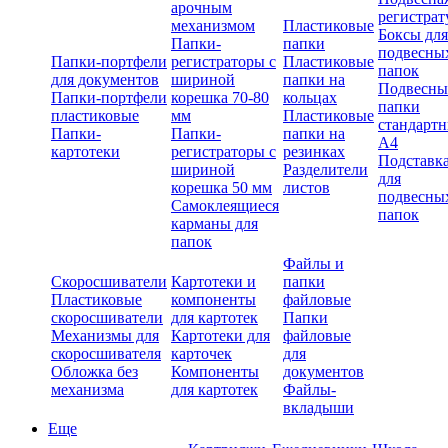
арочным
регистрат
механизмом
Пластиковые
Боксы для
Папки-
папки
подвесны
Папки-портфели
регистраторы с
Пластиковые
папок
для документов
шириной
папки на
Подвесны
Папки-портфели
корешка 70-80
кольцах
папки
пластиковые
мм
Пластиковые
стандарт
Папки-
Папки-
папки на
А4
картотеки
регистраторы с
резинках
Подставк
шириной
Разделители
для
корешка 50 мм
листов
подвесны
Самоклеящиеся
папок
карманы для
папок
Файлы и
Скоросшиватели
Картотеки и
папки
Пластиковые
компоненты
файловые
скоросшиватели
для картотек
Папки
Механизмы для
Картотеки для
файловые
скоросшивателя
карточек
для
Обложка без
Компоненты
документов
механизма
для картотек
Файлы-
вкладыши
Еще