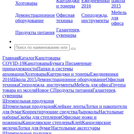
Картриджи
Ежедневники
Школа
Хозтовары
и тонеры
2016
2015
Мебель
Демонстрационное
Офисная
Спецодежда,
для
оборудование
техника
инструменты
офиса
Галантерея,
Продукты питания
сувениры
Главная
Каталог
Канцтовары
COVID-19
Канцтовары
Бумага
Письменные
принадлежности
Папки и системы
архивации
Хозтовары
Картриджи и тонеры
Ежедневники
2016
Школа 2015
Демонстрационное оборудование
Офисная
техника
Спецодежда, инструменты
Мебель для офиса
Группа
товара из экселя
Новое С
Продукты питания
Галантерея,
сувениры
Штемпельная продукция
Штемпельная продукция
Клейкие ленты
Лотки и накопители
для бумаг
Корректирующие средства
Дыроколы
Настольные
наборы
Скобы для степлеров
Офисные ножи и
ножницы
Канцелярские степлеры
Клей
Канцелярские
мелочи
Лотки для бумаг
Настольные аксессуары
Штемпельные подушки