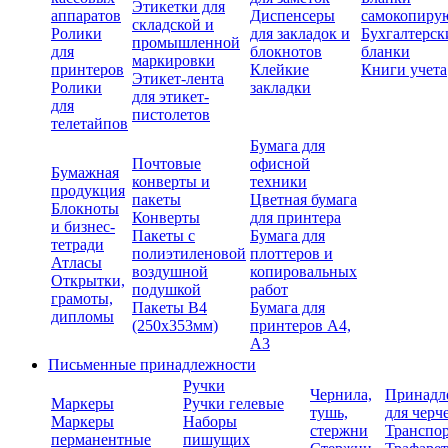
Этикетки для
аппаратов
Диспенсеры
самокопиру
складской и
Ролики
для закладок и
Бухгалтерск
промышленной
для
блокнотов
бланки
маркировки
принтеров
Клейкие
Книги учета
Этикет-лента
Ролики
закладки
для этикет-
для
пистолетов
телетайпов
Бумага для
Почтовые
офисной
Бумажная
конверты и
техники
продукция
пакеты
Цветная бумага
Блокноты
Конверты
для принтера
и бизнес-
Пакеты с
Бумага для
тетради
полиэтиленовой
плоттеров и
Атласы
воздушной
копировальных
Открытки,
подушкой
работ
грамоты,
Пакеты В4
Бумага для
дипломы
(250х353мм)
принтеров А4,
А3
Письменные принадлежности
Ручки
Чернила,
Принадл
Маркеры
Ручки гелевые
тушь,
для черч
Маркеры
Наборы
стержни
Транспо
перманентные
пишущих