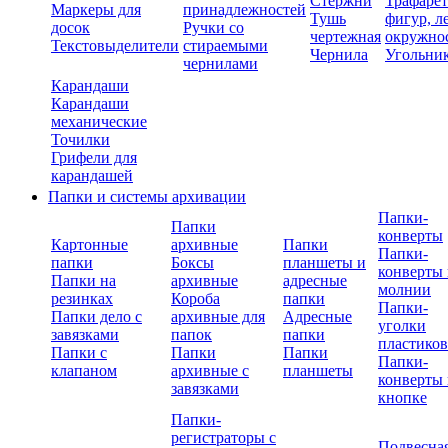
Стержни
Трафаре
Маркеры для
принадлежностей
Тушь
фигур, л
досок
Ручки со
чертежная
окружно
Текстовыделители
стираемыми
Чернила
Угольни
чернилами
Карандаши
Карандаши
механические
Точилки
Грифели для
карандашей
Папки и системы архивации
Папки-
Папки
конверты
Картонные
архивные
Папки
Папки-
папки
Боксы
планшеты и
конверты 
Папки на
архивные
адресные
молнии
резинках
Короба
папки
Папки-
Папки дело с
архивные для
Адресные
уголки
завязками
папок
папки
пластико
Папки с
Папки
Папки
Папки-
клапаном
архивные с
планшеты
конверты 
завязками
кнопке
Папки-
регистраторы с
Подвесна