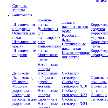
антисе
Средства
защиты
Канцтовары
Клейкие
Лотки и
Штемпельная
ленты
Корректи
накопители для
продукция
Диспенсеры
средства
бумаг
Оснастки для
для
Корректи
Короба для
печати
канцелярских
жидкость
бумаг
Штемпельные
лент
Корректи
Вертикальные
краски
Канцелярские
лента
накопители
Штемпельные
ленты
Корректи
Комплектующие
подушки
Монтажные
карандаш
для лотков
ленты
Настольные
наборы
Дыроколы
Настольные
Скобы для
Дыроколы до
наборы из
степлеров
Офисные 
65 листов
дерева и
Скобы для
ножницы
Мощные
металла
степлеров №10
Ножницы
дыроколы
Настольные
Скобы для
детские
Расходные
наборы
степлеров №23
Ножницы
материалы для
деревянные
Скобы для
Запасные 
дыроколов
Настольные
степлеров №24
наборы