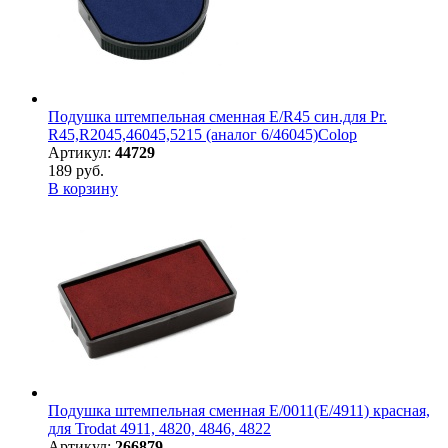
Подушка штемпельная сменная E/R45 син.для Pr.
R45,R2045,46045,5215 (аналог 6/46045)Colop
Артикул:
44729
189 руб.
В корзину
Подушка штемпельная сменная E/0011(E/4911) красная,
для Trodat 4911, 4820, 4846, 4822
Артикул:
266879