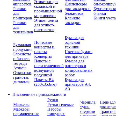
Этикетки для
аппаратов
Диспенсеры
самокопиру
складской и
Ролики
для закладок и
Бухгалтерск
промышленной
для
блокнотов
бланки
маркировки
принтеров
Клейкие
Книги учета
Этикет-лента
Ролики
закладки
для этикет-
для
пистолетов
телетайпов
Бумага для
Почтовые
офисной
Бумажная
конверты и
техники
продукция
пакеты
Цветная бумага
Блокноты
Конверты
для принтера
и бизнес-
Пакеты с
Бумага для
тетради
полиэтиленовой
плоттеров и
Атласы
воздушной
копировальных
Открытки,
подушкой
работ
грамоты,
Пакеты В4
Бумага для
дипломы
(250х353мм)
принтеров А4,
А3
Письменные принадлежности
Ручки
Чернила,
Принадл
Маркеры
Ручки гелевые
тушь,
для черч
Маркеры
Наборы
стержни
Транспо
перманентные
пишущих