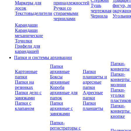
Стержни
Трафаре
Маркеры для
принадлежностей
Тушь
фигур, л
досок
Ручки со
чертежная
окружно
Текстовыделители
стираемыми
Чернила
Угольни
чернилами
Карандаши
Карандаши
механические
Точилки
Грифели для
карандашей
Папки и системы архивации
Папки-
Папки
конверты
Картонные
архивные
Папки
Папки-
папки
Боксы
планшеты и
конверты 
Папки на
архивные
адресные
молнии
резинках
Короба
папки
Папки-
Папки дело с
архивные для
Адресные
уголки
завязками
папок
папки
пластико
Папки с
Папки
Папки
Папки-
клапаном
архивные с
планшеты
конверты 
завязками
кнопке
Папки-
регистраторы с
Подвесна