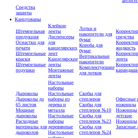
антисе
Средства
защиты
Канцтовары
Клейкие
Лотки и
Штемпельная
ленты
Корректи
накопители для
продукция
Диспенсеры
средства
бумаг
Оснастки для
для
Корректи
Короба для
печати
канцелярских
жидкость
бумаг
Штемпельные
лент
Корректи
Вертикальные
краски
Канцелярские
лента
накопители
Штемпельные
ленты
Корректи
Комплектующие
подушки
Монтажные
карандаш
для лотков
ленты
Настольные
наборы
Дыроколы
Настольные
Скобы для
Дыроколы до
наборы из
степлеров
Офисные 
65 листов
дерева и
Скобы для
ножницы
Мощные
металла
степлеров №10
Ножницы
дыроколы
Настольные
Скобы для
детские
Расходные
наборы
степлеров №23
Ножницы
материалы для
деревянные
Скобы для
Запасные 
дыроколов
Настольные
степлеров №24
наборы