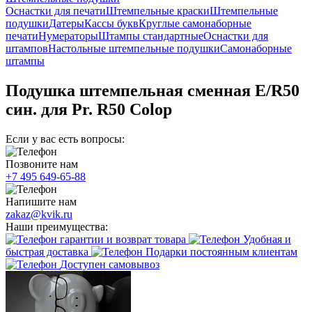
Оснастки для печати
Штемпельные краски
Штемпельные
подушки
Датеры
Кассы букв
Круглые самонаборные
печати
Нумераторы
Штампы стандартные
Оснастки для
штампов
Настольные штемпельные подушки
Самонаборные
штампы
Подушка штемпельная сменная E/R50
син. для Pr. R50 Colop
Если у вас есть вопросы:
Позвоните нам
+7 495 649-65-88
Напишите нам
zakaz@kvik.ru
Наши преимущества:
гарантии и возврат товара
Удобная и
быстрая доставка
Подарки постоянным клиентам
Доступен самовывоз