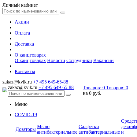
Личный кабинет
Акции
Оплата
Доставка
О канцтоварах
О канцтоварах
Новости
Сотрудники
Вакансии
Контакты
zakaz@kvik.ru
+7 495 649-65-88
zakaz@kvik.ru
+7 495 649-65-88
Товаров:
0
Товаров:
0
на
0 руб.
Меню
COVID-19
Средст
Мыло
Салфетки
дезинф
Дозаторы
антибактериальное
антибактериальные
и