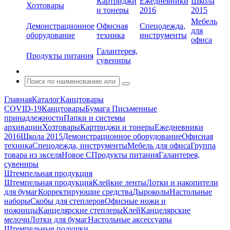
Картриджи
Ежедневники
Школа
Хозтовары
и тонеры
2016
2015
Мебель
Демонстрационное
Офисная
Спецодежда,
для
оборудование
техника
инструменты
офиса
Галантерея,
Продукты питания
сувениры
Главная
Каталог
Канцтовары
COVID-19
Канцтовары
Бумага
Письменные
принадлежности
Папки и системы
архивации
Хозтовары
Картриджи и тонеры
Ежедневники
2016
Школа 2015
Демонстрационное оборудование
Офисная
техника
Спецодежда, инструменты
Мебель для офиса
Группа
товара из экселя
Новое С
Продукты питания
Галантерея,
сувениры
Штемпельная продукция
Штемпельная продукция
Клейкие ленты
Лотки и накопители
для бумаг
Корректирующие средства
Дыроколы
Настольные
наборы
Скобы для степлеров
Офисные ножи и
ножницы
Канцелярские степлеры
Клей
Канцелярские
мелочи
Лотки для бумаг
Настольные аксессуары
Штемпельные подушки