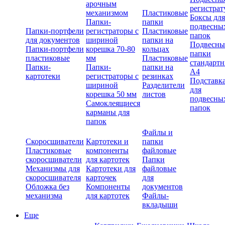
арочным
регистрат
механизмом
Пластиковые
Боксы для
Папки-
папки
подвесны
Папки-портфели
регистраторы с
Пластиковые
папок
для документов
шириной
папки на
Подвесны
Папки-портфели
корешка 70-80
кольцах
папки
пластиковые
мм
Пластиковые
стандарт
Папки-
Папки-
папки на
А4
картотеки
регистраторы с
резинках
Подставк
шириной
Разделители
для
корешка 50 мм
листов
подвесны
Самоклеящиеся
папок
карманы для
папок
Файлы и
Скоросшиватели
Картотеки и
папки
Пластиковые
компоненты
файловые
скоросшиватели
для картотек
Папки
Механизмы для
Картотеки для
файловые
скоросшивателя
карточек
для
Обложка без
Компоненты
документов
механизма
для картотек
Файлы-
вкладыши
Еще