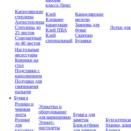
класса Люкс
Канцелярские
Клей
Канцелярские
степлеры
Клеящие
мелочи
Антистеплеры
карандаши
Зажимы для
Степлеры до
Лотки для
Клей ПВА
бумаг
25 листов
Клей
Скрепки
Стандартные
специальный
Булавки
до 40 листов
Настольные
аксессуары
Коврики на
стол
Подставки с
наполнением
Подушки для
смачивания
пальцев
Бумага
Ролики и
Этикетки и
чековая
оборудование
лента
Бумага для
для маркировки
Ролики
заметок
Бухгалтерск
Этикет-
для
Блок-кубики
бланки, кни
пистолеты
кассовых
для заметок
Бланки