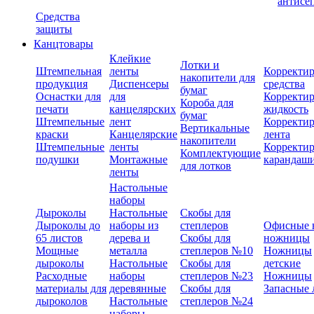
антисе
Средства
защиты
Канцтовары
Клейкие
Лотки и
Штемпельная
ленты
Корректи
накопители для
продукция
Диспенсеры
средства
бумаг
Оснастки для
для
Корректи
Короба для
печати
канцелярских
жидкость
бумаг
Штемпельные
лент
Корректи
Вертикальные
краски
Канцелярские
лента
накопители
Штемпельные
ленты
Корректи
Комплектующие
подушки
Монтажные
карандаш
для лотков
ленты
Настольные
наборы
Дыроколы
Настольные
Скобы для
Дыроколы до
наборы из
степлеров
Офисные 
65 листов
дерева и
Скобы для
ножницы
Мощные
металла
степлеров №10
Ножницы
дыроколы
Настольные
Скобы для
детские
Расходные
наборы
степлеров №23
Ножницы
материалы для
деревянные
Скобы для
Запасные 
дыроколов
Настольные
степлеров №24
наборы