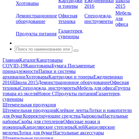
Картриджи
Ежедневники
Школа
Хозтовары
и тонеры
2016
2015
Мебель
Демонстрационное
Офисная
Спецодежда,
для
оборудование
техника
инструменты
офиса
Галантерея,
Продукты питания
сувениры
Главная
Каталог
Канцтовары
COVID-19
Канцтовары
Бумага
Письменные
принадлежности
Папки и системы
архивации
Хозтовары
Картриджи и тонеры
Ежедневники
2016
Школа 2015
Демонстрационное оборудование
Офисная
техника
Спецодежда, инструменты
Мебель для офиса
Группа
товара из экселя
Новое С
Продукты питания
Галантерея,
сувениры
Штемпельная продукция
Штемпельная продукция
Клейкие ленты
Лотки и накопители
для бумаг
Корректирующие средства
Дыроколы
Настольные
наборы
Скобы для степлеров
Офисные ножи и
ножницы
Канцелярские степлеры
Клей
Канцелярские
мелочи
Лотки для бумаг
Настольные аксессуары
Штемпельные подушки