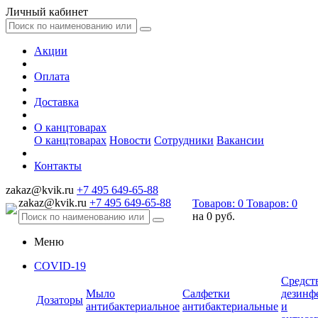
Личный кабинет
Акции
Оплата
Доставка
О канцтоварах
О канцтоварах
Новости
Сотрудники
Вакансии
Контакты
zakaz@kvik.ru
+7 495 649-65-88
zakaz@kvik.ru
+7 495 649-65-88
Товаров:
0
Товаров:
0
на
0 руб.
Меню
COVID-19
Средст
Мыло
Салфетки
дезинф
Дозаторы
антибактериальное
антибактериальные
и