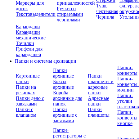
Стержни
Трафаре
Маркеры для
принадлежностей
Тушь
фигур, л
досок
Ручки со
чертежная
окружно
Текстовыделители
стираемыми
Чернила
Угольни
чернилами
Карандаши
Карандаши
механические
Точилки
Грифели для
карандашей
Папки и системы архивации
Папки-
Папки
конверты
Картонные
архивные
Папки
Папки-
папки
Боксы
планшеты и
конверты 
Папки на
архивные
адресные
молнии
резинках
Короба
папки
Папки-
Папки дело с
архивные для
Адресные
уголки
завязками
папок
папки
пластико
Папки с
Папки
Папки
Папки-
клапаном
архивные с
планшеты
конверты 
завязками
кнопке
Папки-
регистраторы с
Подвесна