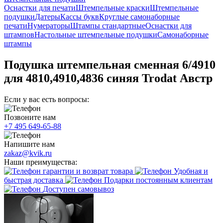
Оснастки для печати
Штемпельные краски
Штемпельные
подушки
Датеры
Кассы букв
Круглые самонаборные
печати
Нумераторы
Штампы стандартные
Оснастки для
штампов
Настольные штемпельные подушки
Самонаборные
штампы
Подушка штемпельная сменная 6/4910
для 4810,4910,4836 синяя Trodat Австр
Если у вас есть вопросы:
Позвоните нам
+7 495 649-65-88
Напишите нам
zakaz@kvik.ru
Наши преимущества:
гарантии и возврат товара
Удобная и
быстрая доставка
Подарки постоянным клиентам
Доступен самовывоз