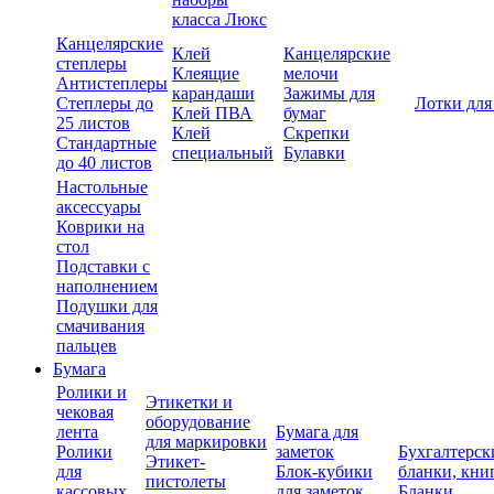
класса Люкс
Канцелярские
Клей
Канцелярские
степлеры
Клеящие
мелочи
Антистеплеры
карандаши
Зажимы для
Степлеры до
Лотки для
Клей ПВА
бумаг
25 листов
Клей
Скрепки
Стандартные
специальный
Булавки
до 40 листов
Настольные
аксессуары
Коврики на
стол
Подставки с
наполнением
Подушки для
смачивания
пальцев
Бумага
Ролики и
Этикетки и
чековая
оборудование
лента
Бумага для
для маркировки
Ролики
заметок
Бухгалтерск
Этикет-
для
Блок-кубики
бланки, кни
пистолеты
кассовых
для заметок
Бланки