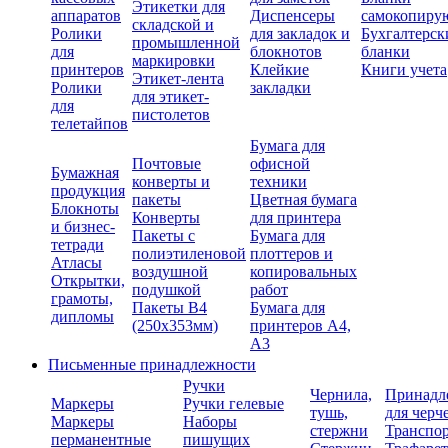
Этикетки для
аппаратов
Диспенсеры
самокопиру
складской и
Ролики
для закладок и
Бухгалтерск
промышленной
для
блокнотов
бланки
маркировки
принтеров
Клейкие
Книги учета
Этикет-лента
Ролики
закладки
для этикет-
для
пистолетов
телетайпов
Бумага для
Почтовые
офисной
Бумажная
конверты и
техники
продукция
пакеты
Цветная бумага
Блокноты
Конверты
для принтера
и бизнес-
Пакеты с
Бумага для
тетради
полиэтиленовой
плоттеров и
Атласы
воздушной
копировальных
Открытки,
подушкой
работ
грамоты,
Пакеты В4
Бумага для
дипломы
(250х353мм)
принтеров А4,
А3
Письменные принадлежности
Ручки
Чернила,
Принадл
Маркеры
Ручки гелевые
тушь,
для черч
Маркеры
Наборы
стержни
Транспо
перманентные
пишущих