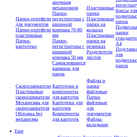
арочным
регистрат
механизмом
Пластиковые
Боксы для
Папки-
папки
подвесны
Папки-портфели
регистраторы с
Пластиковые
папок
для документов
шириной
папки на
Подвесны
Папки-портфели
корешка 70-80
кольцах
папки
пластиковые
мм
Пластиковые
стандарт
Папки-
Папки-
папки на
А4
картотеки
регистраторы с
резинках
Подставк
шириной
Разделители
для
корешка 50 мм
листов
подвесны
Самоклеящиеся
папок
карманы для
папок
Файлы и
Скоросшиватели
Картотеки и
папки
Пластиковые
компоненты
файловые
скоросшиватели
для картотек
Папки
Механизмы для
Картотеки для
файловые
скоросшивателя
карточек
для
Обложка без
Компоненты
документов
механизма
для картотек
Файлы-
вкладыши
Еще