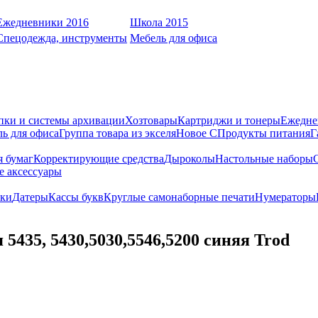
Ежедневники 2016
Школа 2015
Спецодежда, инструменты
Мебель для офиса
пки и системы архивации
Хозтовары
Картриджи и тонеры
Ежедне
ь для офиса
Группа товара из экселя
Новое С
Продукты питания
Г
я бумаг
Корректирующие средства
Дыроколы
Настольные наборы
е аксессуары
ки
Датеры
Кассы букв
Круглые самонаборные печати
Нумераторы
5435, 5430,5030,5546,5200 синяя Trod