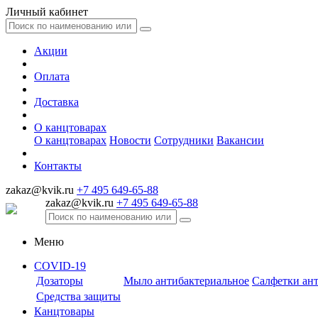
Личный кабинет
Акции
Оплата
Доставка
О канцтоварах
О канцтоварах
Новости
Сотрудники
Вакансии
Контакты
zakaz@kvik.ru
+7 495 649-65-88
zakaz@kvik.ru
+7 495 649-65-88
Меню
COVID-19
Дозаторы
Мыло антибактериальное
Салфетки ан
Средства защиты
Канцтовары