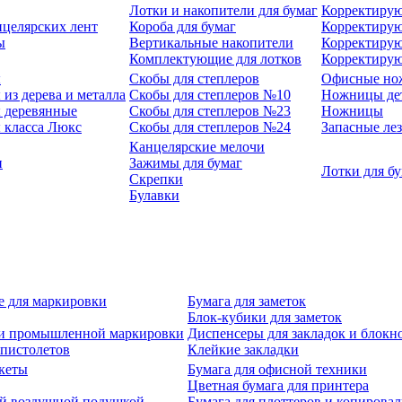
Лотки и накопители для бумаг
Корректирую
нцелярских лент
Короба для бумаг
Корректирую
ы
Вертикальные накопители
Корректирую
Комплектующие для лотков
Корректиру
ы
Скобы для степлеров
Офисные но
из дерева и металла
Скобы для степлеров №10
Ножницы де
 деревянные
Скобы для степлеров №23
Ножницы
 класса Люкс
Скобы для степлеров №24
Запасные ле
Канцелярские мелочи
и
Зажимы для бумаг
Лотки для б
Скрепки
Булавки
е для маркировки
Бумага для заметок
Блок-кубики для заметок
й и промышленной маркировки
Диспенсеры для закладок и блокн
-пистолетов
Клейкие закладки
кеты
Бумага для офисной техники
Цветная бумага для принтера
ой воздушной подушкой
Бумага для плоттеров и копирова