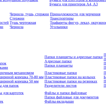
Бумага для принтеров А4, А3
Чернила, тушь, стержни
Принадлежности для черчения
Стержни
Транспортиры
остей
Тушь чертежная
Трафареты фигур, лекал, окружно
ми
Чернила
Угольники
П
Папки планшеты и адресные папки
П
Адресные папки
апок
П
Папки планшеты
зками
П
 арочным механизмом
Пластиковые папки
П
шириной корешка 70-80 мм
Пластиковые папки на кольцах
Б
шириной корешка 50 мм
Пластиковые папки на резинках
П
ы для папок
Разделители листов
П
ы для картотек
Файлы и папки файловые
Папки файловые для документов
ек
Файлы-вкладыши