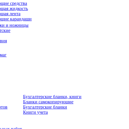
щие средства
щая жидкость
щая лента
ющие карандаши
жи и ножницы
тские
звия
умаг
Бухгалтерские бланки, книги
Бланки самокопирующие
отов
Бухгалтерские бланки
Книги учета
льных работ