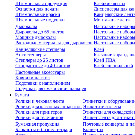
Штемпельная продукция
Клейкие ленты
Оснастки для печати
Диспенсеры для ка
Штемпельные краски
Канцелярские лент
Штемпельные подушки
Монтажные ленты
Дыроколы
Настольные набор
Дыроколы до 65 листов
Настольные наборы 
Мощные дыроколы
Настольные наборы
Расходные материалы для дыроколов
Настольные наборы
Канцелярские степлеры
Клей
Антистеплеры
Клеящие карандаш
Степлеры до 25 листов
Клей ПВА
Стандартные до 40 листов
Клей специальный
Настольные аксессуары
Коврики на стол
Подставки с наполнением
Подушки для смачивания пальцев
Бумага
Ролики и чековая лента
Этикетки и оборудовани
Ролики для кассовых аппаратов
Этикет-пистолеты
Ролики для принтеров
Этикетки для складско
Ролики для телетайпов
Этикет-лента для этикет
Бумажная продукция
Почтовые конверты и па
Блокноты и бизнес-тетради
Конверты
Атласы
Пакеты с полиэтиленов