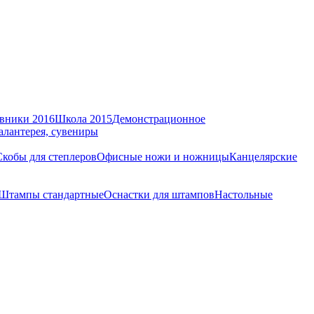
вники 2016
Школа 2015
Демонстрационное
алантерея, сувениры
Скобы для степлеров
Офисные ножи и ножницы
Канцелярские
Штампы стандартные
Оснастки для штампов
Настольные