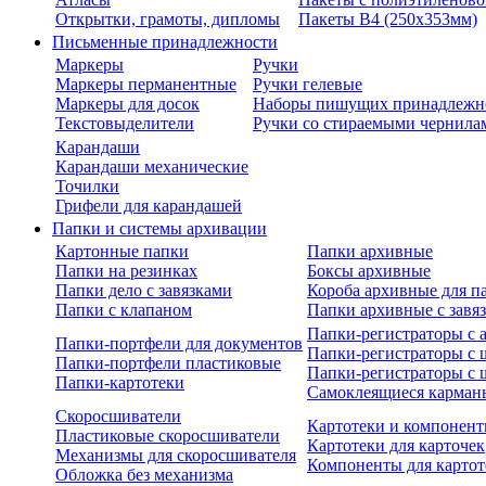
Открытки, грамоты, дипломы
Пакеты В4 (250х353мм)
Письменные принадлежности
Маркеры
Ручки
Маркеры перманентные
Ручки гелевые
Маркеры для досок
Наборы пишущих принадлежн
Текстовыделители
Ручки со стираемыми чернила
Карандаши
Карандаши механические
Точилки
Грифели для карандашей
Папки и системы архивации
Картонные папки
Папки архивные
Папки на резинках
Боксы архивные
Папки дело с завязками
Короба архивные для п
Папки с клапаном
Папки архивные с завя
Папки-регистраторы с
Папки-портфели для документов
Папки-регистраторы с 
Папки-портфели пластиковые
Папки-регистраторы с 
Папки-картотеки
Самоклеящиеся карман
Скоросшиватели
Картотеки и компонент
Пластиковые скоросшиватели
Картотеки для карточек
Механизмы для скоросшивателя
Компоненты для картот
Обложка без механизма