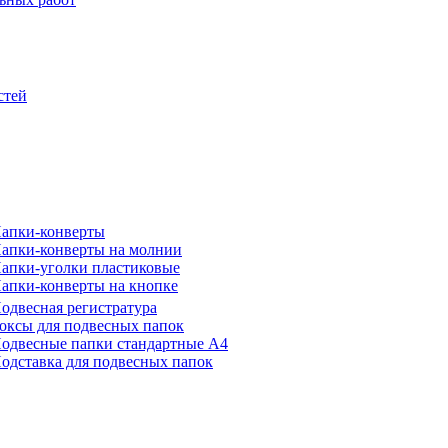
стей
апки-конверты
апки-конверты на молнии
апки-уголки пластиковые
апки-конверты на кнопке
одвесная регистратура
оксы для подвесных папок
одвесные папки стандартные А4
одставка для подвесных папок