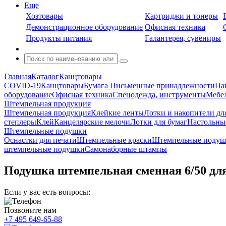
Еще
Хозтовары
Картриджи и тонеры
Демонстрационное оборудование
Офисная техника
Продукты питания
Галантерея, сувениры
Главная
Каталог
Канцтовары
COVID-19
Канцтовары
Бумага
Письменные принадлежности
Па
оборудование
Офисная техника
Спецодежда, инструменты
Мебел
Штемпельная продукция
Штемпельная продукция
Клейкие ленты
Лотки и накопители дл
степлеры
Клей
Канцелярские мелочи
Лотки для бумаг
Настольны
Штемпельные подушки
Оснастки для печати
Штемпельные краски
Штемпельные подуш
штемпельные подушки
Самонаборные штампы
Подушка штемпельная сменная 6/50 для 
Если у вас есть вопросы:
Позвоните нам
+7 495 649-65-88