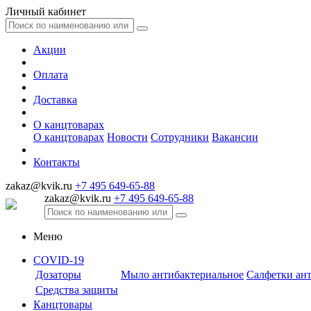
Личный кабинет
Акции
Оплата
Доставка
О канцтоварах
О канцтоварах
Новости
Сотрудники
Вакансии
Контакты
zakaz@kvik.ru
+7 495 649-65-88
zakaz@kvik.ru
+7 495 649-65-88
Меню
COVID-19
Дозаторы
Мыло антибактериальное
Салфетки ан
Средства защиты
Канцтовары