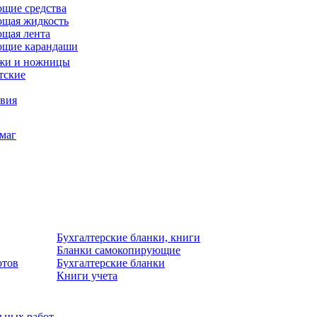
щие средства
щая жидкость
щая лента
ющие карандаши
жи и ножницы
тские
звия
умаг
Бухгалтерские бланки, книги
Бланки самокопирующие
отов
Бухгалтерские бланки
Книги учета
льных работ