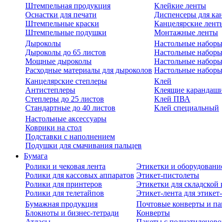
Штемпельная продукция
Клейкие ленты
Оснастки для печати
Диспенсеры для ка
Штемпельные краски
Канцелярские лент
Штемпельные подушки
Монтажные ленты
Дыроколы
Настольные набор
Дыроколы до 65 листов
Настольные наборы 
Мощные дыроколы
Настольные наборы
Расходные материалы для дыроколов
Настольные наборы
Канцелярские степлеры
Клей
Антистеплеры
Клеящие карандаш
Степлеры до 25 листов
Клей ПВА
Стандартные до 40 листов
Клей специальный
Настольные аксессуары
Коврики на стол
Подставки с наполнением
Подушки для смачивания пальцев
Бумага
Ролики и чековая лента
Этикетки и оборудовани
Ролики для кассовых аппаратов
Этикет-пистолеты
Ролики для принтеров
Этикетки для складско
Ролики для телетайпов
Этикет-лента для этикет
Бумажная продукция
Почтовые конверты и па
Блокноты и бизнес-тетради
Конверты
Атласы
Пакеты с полиэтиленов