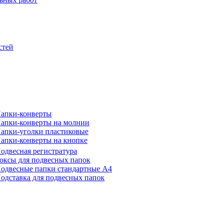
стей
апки-конверты
апки-конверты на молнии
апки-уголки пластиковые
апки-конверты на кнопке
одвесная регистратура
оксы для подвесных папок
одвесные папки стандартные А4
одставка для подвесных папок