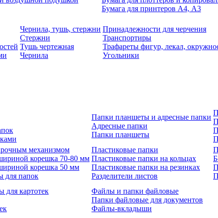
Бумага для принтеров А4, А3
Чернила, тушь, стержни
Принадлежности для черчения
Стержни
Транспортиры
остей
Тушь чертежная
Трафареты фигур, лекал, окружно
ми
Чернила
Угольники
П
Папки планшеты и адресные папки
П
Адресные папки
апок
П
Папки планшеты
зками
П
 арочным механизмом
Пластиковые папки
П
шириной корешка 70-80 мм
Пластиковые папки на кольцах
Б
шириной корешка 50 мм
Пластиковые папки на резинках
П
ы для папок
Разделители листов
П
ы для картотек
Файлы и папки файловые
Папки файловые для документов
ек
Файлы-вкладыши