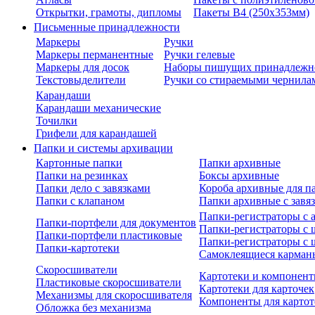
Открытки, грамоты, дипломы
Пакеты В4 (250х353мм)
Письменные принадлежности
Маркеры
Ручки
Маркеры перманентные
Ручки гелевые
Маркеры для досок
Наборы пишущих принадлежн
Текстовыделители
Ручки со стираемыми чернила
Карандаши
Карандаши механические
Точилки
Грифели для карандашей
Папки и системы архивации
Картонные папки
Папки архивные
Папки на резинках
Боксы архивные
Папки дело с завязками
Короба архивные для п
Папки с клапаном
Папки архивные с завя
Папки-регистраторы с
Папки-портфели для документов
Папки-регистраторы с 
Папки-портфели пластиковые
Папки-регистраторы с 
Папки-картотеки
Самоклеящиеся карман
Скоросшиватели
Картотеки и компонент
Пластиковые скоросшиватели
Картотеки для карточек
Механизмы для скоросшивателя
Компоненты для картот
Обложка без механизма