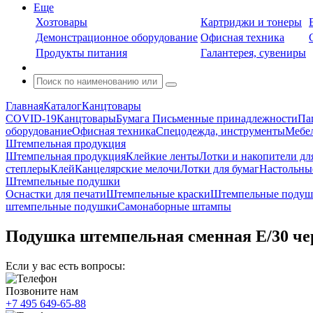
Еще
Хозтовары
Картриджи и тонеры
Демонстрационное оборудование
Офисная техника
Продукты питания
Галантерея, сувениры
Главная
Каталог
Канцтовары
COVID-19
Канцтовары
Бумага
Письменные принадлежности
Па
оборудование
Офисная техника
Спецодежда, инструменты
Мебел
Штемпельная продукция
Штемпельная продукция
Клейкие ленты
Лотки и накопители дл
степлеры
Клей
Канцелярские мелочи
Лотки для бумаг
Настольны
Штемпельные подушки
Оснастки для печати
Штемпельные краски
Штемпельные подуш
штемпельные подушки
Самонаборные штампы
Подушка штемпельная сменная E/30 черн
Если у вас есть вопросы:
Позвоните нам
+7 495 649-65-88