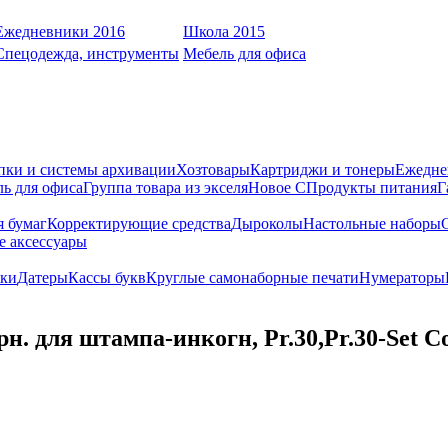
Ежедневники 2016
Школа 2015
Спецодежда, инструменты
Мебель для офиса
пки и системы архивации
Хозтовары
Картриджи и тонеры
Ежедне
ь для офиса
Группа товара из экселя
Новое С
Продукты питания
Г
я бумаг
Корректирующие средства
Дыроколы
Настольные наборы
е аксессуары
ки
Датеры
Кассы букв
Круглые самонаборные печати
Нумераторы
. для штампа-инкогн, Pr.30,Pr.30-Set C