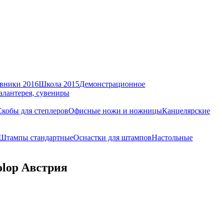
вники 2016
Школа 2015
Демонстрационное
алантерея, сувениры
Скобы для степлеров
Офисные ножи и ножницы
Канцелярские
Штампы стандартные
Оснастки для штампов
Настольные
olop Австрия