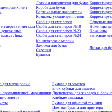
Лотки и накопители для бумаг
Корректирую
нцелярских лент
Короба для бумаг
Корректирую
ы
Вертикальные накопители
Корректирую
Комплектующие для лотков
Корректиру
ы
Скобы для степлеров
Офисные но
из дерева и металла
Скобы для степлеров №10
Ножницы де
 деревянные
Скобы для степлеров №23
Ножницы
 класса Люкс
Скобы для степлеров №24
Запасные ле
Канцелярские мелочи
и
Зажимы для бумаг
Лотки для б
Скрепки
Булавки
е для маркировки
Бумага для заметок
Блок-кубики для заметок
й и промышленной маркировки
Диспенсеры для закладок и блокн
-пистолетов
Клейкие закладки
кеты
Бумага для офисной техники
Цветная бумага для принтера
ой воздушной подушкой
Бумага для плоттеров и копирова