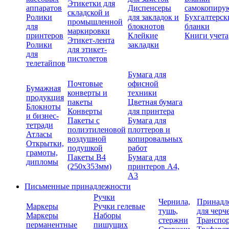
Этикетки для
аппаратов
Диспенсеры
самокопиру
складской и
Ролики
для закладок и
Бухгалтерск
промышленной
для
блокнотов
бланки
маркировки
принтеров
Клейкие
Книги учета
Этикет-лента
Ролики
закладки
для этикет-
для
пистолетов
телетайпов
Бумага для
Почтовые
офисной
Бумажная
конверты и
техники
продукция
пакеты
Цветная бумага
Блокноты
Конверты
для принтера
и бизнес-
Пакеты с
Бумага для
тетради
полиэтиленовой
плоттеров и
Атласы
воздушной
копировальных
Открытки,
подушкой
работ
грамоты,
Пакеты В4
Бумага для
дипломы
(250х353мм)
принтеров А4,
А3
Письменные принадлежности
Ручки
Чернила,
Принадл
Маркеры
Ручки гелевые
тушь,
для черч
Маркеры
Наборы
стержни
Транспо
перманентные
пишущих