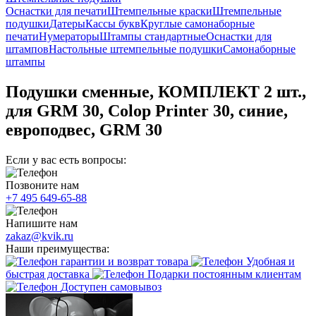
Оснастки для печати
Штемпельные краски
Штемпельные
подушки
Датеры
Кассы букв
Круглые самонаборные
печати
Нумераторы
Штампы стандартные
Оснастки для
штампов
Настольные штемпельные подушки
Самонаборные
штампы
Подушки сменные, КОМПЛЕКТ 2 шт.,
для GRM 30, Colop Printer 30, синие,
европодвес, GRM 30
Если у вас есть вопросы:
Позвоните нам
+7 495 649-65-88
Напишите нам
zakaz@kvik.ru
Наши преимущества:
гарантии и возврат товара
Удобная и
быстрая доставка
Подарки постоянным клиентам
Доступен самовывоз