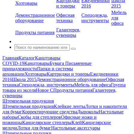
Картриджи
Ежедневники
Школа
Хозтовары
и тонеры
2016
2015
Мебель
Демонстрационное
Офисная
Спецодежда,
для
оборудование
техника
инструменты
офиса
Галантерея,
Продукты питания
сувениры
Главная
Каталог
Канцтовары
COVID-19
Канцтовары
Бумага
Письменные
принадлежности
Папки и системы
архивации
Хозтовары
Картриджи и тонеры
Ежедневники
2016
Школа 2015
Демонстрационное оборудование
Офисная
техника
Спецодежда, инструменты
Мебель для офиса
Группа
товара из экселя
Новое С
Продукты питания
Галантерея,
сувениры
Штемпельная продукция
Штемпельная продукция
Клейкие ленты
Лотки и накопители
для бумаг
Корректирующие средства
Дыроколы
Настольные
наборы
Скобы для степлеров
Офисные ножи и
ножницы
Канцелярские степлеры
Клей
Канцелярские
мелочи
Лотки для бумаг
Настольные аксессуары
Штемпельные подушки