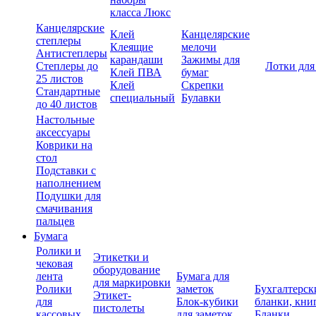
класса Люкс
Канцелярские
Клей
Канцелярские
степлеры
Клеящие
мелочи
Антистеплеры
карандаши
Зажимы для
Степлеры до
Лотки для
Клей ПВА
бумаг
25 листов
Клей
Скрепки
Стандартные
специальный
Булавки
до 40 листов
Настольные
аксессуары
Коврики на
стол
Подставки с
наполнением
Подушки для
смачивания
пальцев
Бумага
Ролики и
Этикетки и
чековая
оборудование
лента
Бумага для
для маркировки
Ролики
заметок
Бухгалтерск
Этикет-
для
Блок-кубики
бланки, кни
пистолеты
кассовых
для заметок
Бланки