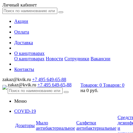
Личный кабинет
Акции
Оплата
Доставка
О канцтоварах
О канцтоварах
Новости
Сотрудники
Вакансии
Контакты
zakaz@kvik.ru
+7 495 649-65-88
zakaz@kvik.ru
+7 495 649-65-88
Товаров:
0
Товаров:
0
на
0 руб.
Меню
COVID-19
Средст
Мыло
Салфетки
дезинф
Дозаторы
антибактериальное
антибактериальные
и