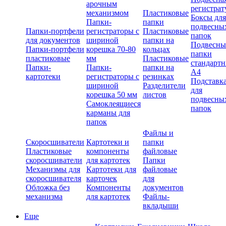
арочным
регистрат
механизмом
Пластиковые
Боксы для
Папки-
папки
подвесны
Папки-портфели
регистраторы с
Пластиковые
папок
для документов
шириной
папки на
Подвесны
Папки-портфели
корешка 70-80
кольцах
папки
пластиковые
мм
Пластиковые
стандарт
Папки-
Папки-
папки на
А4
картотеки
регистраторы с
резинках
Подставк
шириной
Разделители
для
корешка 50 мм
листов
подвесны
Самоклеящиеся
папок
карманы для
папок
Файлы и
Скоросшиватели
Картотеки и
папки
Пластиковые
компоненты
файловые
скоросшиватели
для картотек
Папки
Механизмы для
Картотеки для
файловые
скоросшивателя
карточек
для
Обложка без
Компоненты
документов
механизма
для картотек
Файлы-
вкладыши
Еще