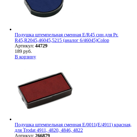
Подушка штемпельная сменная E/R45 син.для Pr.
R45,R2045,46045,5215 (аналог 6/46045)Colop
Артикул:
44729
189 руб.
В корзину
Подушка штемпельная сменная E/0011(E/4911) красная,
для Trodat 4911, 4820, 4846, 4822
Артикул:
266879