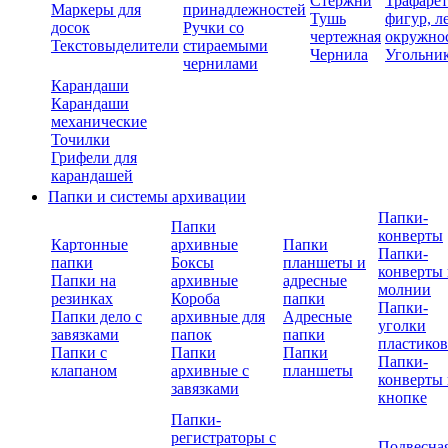
Стержни
Трафаре
Маркеры для
принадлежностей
Тушь
фигур, л
досок
Ручки со
чертежная
окружно
Текстовыделители
стираемыми
Чернила
Угольни
чернилами
Карандаши
Карандаши
механические
Точилки
Грифели для
карандашей
Папки и системы архивации
Папки-
Папки
конверты
Картонные
архивные
Папки
Папки-
папки
Боксы
планшеты и
конверты 
Папки на
архивные
адресные
молнии
резинках
Короба
папки
Папки-
Папки дело с
архивные для
Адресные
уголки
завязками
папок
папки
пластико
Папки с
Папки
Папки
Папки-
клапаном
архивные с
планшеты
конверты 
завязками
кнопке
Папки-
регистраторы с
Подвесна