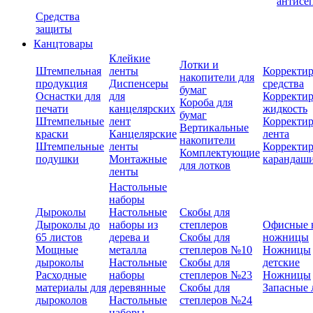
антисе
Средства
защиты
Канцтовары
Клейкие
Лотки и
Штемпельная
ленты
Корректи
накопители для
продукция
Диспенсеры
средства
бумаг
Оснастки для
для
Корректи
Короба для
печати
канцелярских
жидкость
бумаг
Штемпельные
лент
Корректи
Вертикальные
краски
Канцелярские
лента
накопители
Штемпельные
ленты
Корректи
Комплектующие
подушки
Монтажные
карандаш
для лотков
ленты
Настольные
наборы
Дыроколы
Настольные
Скобы для
Дыроколы до
наборы из
степлеров
Офисные 
65 листов
дерева и
Скобы для
ножницы
Мощные
металла
степлеров №10
Ножницы
дыроколы
Настольные
Скобы для
детские
Расходные
наборы
степлеров №23
Ножницы
материалы для
деревянные
Скобы для
Запасные 
дыроколов
Настольные
степлеров №24
наборы