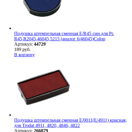
Подушка штемпельная сменная E/R45 син.для Pr.
R45,R2045,46045,5215 (аналог 6/46045)Colop
Артикул:
44729
189 руб.
В корзину
Подушка штемпельная сменная E/0011(E/4911) красная,
для Trodat 4911, 4820, 4846, 4822
Артикул:
266879