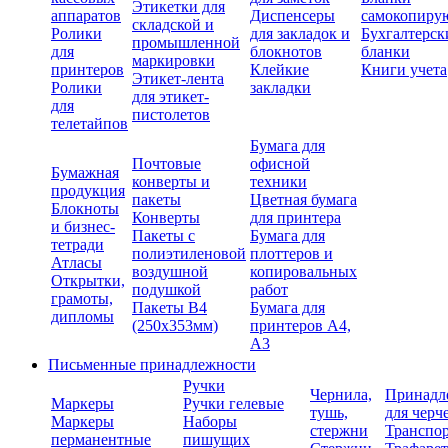
Этикетки для
аппаратов
Диспенсеры
самокопиру
складской и
Ролики
для закладок и
Бухгалтерск
промышленной
для
блокнотов
бланки
маркировки
принтеров
Клейкие
Книги учета
Этикет-лента
Ролики
закладки
для этикет-
для
пистолетов
телетайпов
Бумага для
Почтовые
офисной
Бумажная
конверты и
техники
продукция
пакеты
Цветная бумага
Блокноты
Конверты
для принтера
и бизнес-
Пакеты с
Бумага для
тетради
полиэтиленовой
плоттеров и
Атласы
воздушной
копировальных
Открытки,
подушкой
работ
грамоты,
Пакеты В4
Бумага для
дипломы
(250х353мм)
принтеров А4,
А3
Письменные принадлежности
Ручки
Чернила,
Принадл
Маркеры
Ручки гелевые
тушь,
для черч
Маркеры
Наборы
стержни
Транспо
перманентные
пишущих