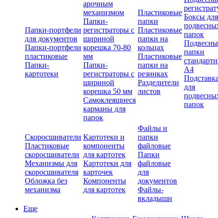
арочным
регистрат
механизмом
Пластиковые
Боксы для
Папки-
папки
подвесны
Папки-портфели
регистраторы с
Пластиковые
папок
для документов
шириной
папки на
Подвесны
Папки-портфели
корешка 70-80
кольцах
папки
пластиковые
мм
Пластиковые
стандарт
Папки-
Папки-
папки на
А4
картотеки
регистраторы с
резинках
Подставк
шириной
Разделители
для
корешка 50 мм
листов
подвесны
Самоклеящиеся
папок
карманы для
папок
Файлы и
Скоросшиватели
Картотеки и
папки
Пластиковые
компоненты
файловые
скоросшиватели
для картотек
Папки
Механизмы для
Картотеки для
файловые
скоросшивателя
карточек
для
Обложка без
Компоненты
документов
механизма
для картотек
Файлы-
вкладыши
Еще