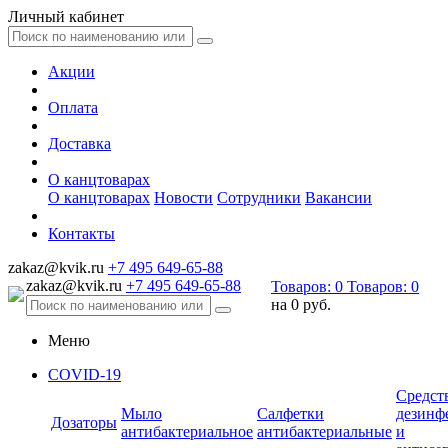
Личный кабинет
Акции
Оплата
Доставка
О канцтоварах
О канцтоварах
Новости
Сотрудники
Вакансии
Контакты
zakaz@kvik.ru
+7 495 649-65-88
zakaz@kvik.ru
+7 495 649-65-88
Товаров:
0
Товаров:
0
на
0 руб.
Меню
COVID-19
Средст
Мыло
Салфетки
дезинф
Дозаторы
антибактериальное
антибактериальные
и