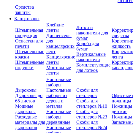
антисе
Средства
защиты
Канцтовары
Клейкие
Лотки и
Штемпельная
ленты
Корректи
накопители для
продукция
Диспенсеры
средства
бумаг
Оснастки для
для
Корректи
Короба для
печати
канцелярских
жидкость
бумаг
Штемпельные
лент
Корректи
Вертикальные
краски
Канцелярские
лента
накопители
Штемпельные
ленты
Корректи
Комплектующие
подушки
Монтажные
карандаш
для лотков
ленты
Настольные
наборы
Дыроколы
Настольные
Скобы для
Дыроколы до
наборы из
степлеров
Офисные 
65 листов
дерева и
Скобы для
ножницы
Мощные
металла
степлеров №10
Ножницы
дыроколы
Настольные
Скобы для
детские
Расходные
наборы
степлеров №23
Ножницы
материалы для
деревянные
Скобы для
Запасные 
дыроколов
Настольные
степлеров №24
наборы