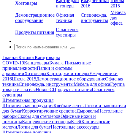
Картриджи
Ежедневники
Школа
Хозтовары
и тонеры
2016
2015
Мебель
Демонстрационное
Офисная
Спецодежда,
для
оборудование
техника
инструменты
офиса
Галантерея,
Продукты питания
сувениры
Главная
Каталог
Канцтовары
COVID-19
Канцтовары
Бумага
Письменные
принадлежности
Папки и системы
архивации
Хозтовары
Картриджи и тонеры
Ежедневники
2016
Школа 2015
Демонстрационное оборудование
Офисная
техника
Спецодежда, инструменты
Мебель для офиса
Группа
товара из экселя
Новое С
Продукты питания
Галантерея,
сувениры
Штемпельная продукция
Штемпельная продукция
Клейкие ленты
Лотки и накопители
для бумаг
Корректирующие средства
Дыроколы
Настольные
наборы
Скобы для степлеров
Офисные ножи и
ножницы
Канцелярские степлеры
Клей
Канцелярские
мелочи
Лотки для бумаг
Настольные аксессуары
Штемпельные подушки