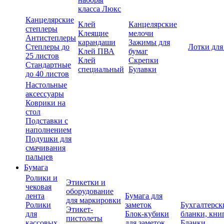
класса Люкс
Канцелярские
Клей
Канцелярские
степлеры
Клеящие
мелочи
Антистеплеры
карандаши
Зажимы для
Степлеры до
Лотки для
Клей ПВА
бумаг
25 листов
Клей
Скрепки
Стандартные
специальный
Булавки
до 40 листов
Настольные
аксессуары
Коврики на
стол
Подставки с
наполнением
Подушки для
смачивания
пальцев
Бумага
Ролики и
Этикетки и
чековая
оборудование
лента
Бумага для
для маркировки
Ролики
заметок
Бухгалтерск
Этикет-
для
Блок-кубики
бланки, кни
пистолеты
кассовых
для заметок
Бланки