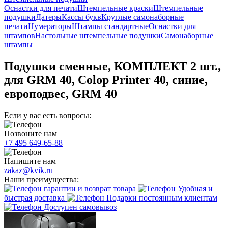
Оснастки для печати
Штемпельные краски
Штемпельные
подушки
Датеры
Кассы букв
Круглые самонаборные
печати
Нумераторы
Штампы стандартные
Оснастки для
штампов
Настольные штемпельные подушки
Самонаборные
штампы
Подушки сменные, КОМПЛЕКТ 2 шт.,
для GRM 40, Colop Printer 40, синие,
европодвес, GRM 40
Если у вас есть вопросы:
Позвоните нам
+7 495 649-65-88
Напишите нам
zakaz@kvik.ru
Наши преимущества:
гарантии и возврат товара
Удобная и
быстрая доставка
Подарки постоянным клиентам
Доступен самовывоз