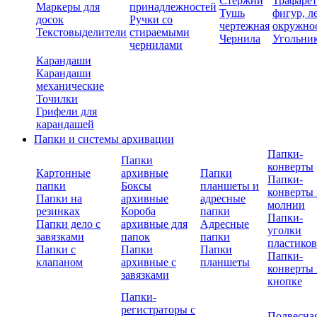
Стержни
Трафаре
Маркеры для
принадлежностей
Тушь
фигур, л
досок
Ручки со
чертежная
окружно
Текстовыделители
стираемыми
Чернила
Угольни
чернилами
Карандаши
Карандаши
механические
Точилки
Грифели для
карандашей
Папки и системы архивации
Папки-
Папки
конверты
Картонные
архивные
Папки
Папки-
папки
Боксы
планшеты и
конверты 
Папки на
архивные
адресные
молнии
резинках
Короба
папки
Папки-
Папки дело с
архивные для
Адресные
уголки
завязками
папок
папки
пластико
Папки с
Папки
Папки
Папки-
клапаном
архивные с
планшеты
конверты 
завязками
кнопке
Папки-
регистраторы с
Подвесна