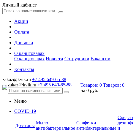
Личный кабинет
Акции
Оплата
Доставка
О канцтоварах
О канцтоварах
Новости
Сотрудники
Вакансии
Контакты
zakaz@kvik.ru
+7 495 649-65-88
zakaz@kvik.ru
+7 495 649-65-88
Товаров:
0
Товаров:
0
на
0 руб.
Меню
COVID-19
Средст
Мыло
Салфетки
дезинф
Дозаторы
антибактериальное
антибактериальные
и