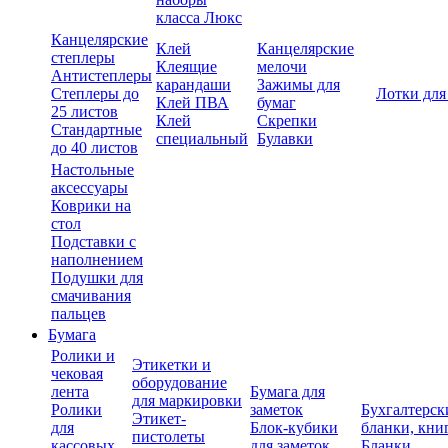
класса Люкс
Канцелярские
Клей
Канцелярские
степлеры
Клеящие
мелочи
Антистеплеры
карандаши
Зажимы для
Степлеры до
Лотки для
Клей ПВА
бумаг
25 листов
Клей
Скрепки
Стандартные
специальный
Булавки
до 40 листов
Настольные
аксессуары
Коврики на
стол
Подставки с
наполнением
Подушки для
смачивания
пальцев
Бумага
Ролики и
Этикетки и
чековая
оборудование
лента
Бумага для
для маркировки
Ролики
заметок
Бухгалтерск
Этикет-
для
Блок-кубики
бланки, кни
пистолеты
кассовых
для заметок
Бланки