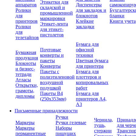
Этикетки для
аппаратов
Диспенсеры
самокопиру
складской и
Ролики
для закладок и
Бухгалтерск
промышленной
для
блокнотов
бланки
маркировки
принтеров
Клейкие
Книги учета
Этикет-лента
Ролики
закладки
для этикет-
для
пистолетов
телетайпов
Бумага для
Почтовые
офисной
Бумажная
конверты и
техники
продукция
пакеты
Цветная бумага
Блокноты
Конверты
для принтера
и бизнес-
Пакеты с
Бумага для
тетради
полиэтиленовой
плоттеров и
Атласы
воздушной
копировальных
Открытки,
подушкой
работ
грамоты,
Пакеты В4
Бумага для
дипломы
(250х353мм)
принтеров А4,
А3
Письменные принадлежности
Ручки
Чернила,
Принадл
Маркеры
Ручки гелевые
тушь,
для черч
Маркеры
Наборы
стержни
Транспо
перманентные
пишущих