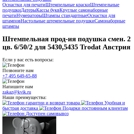
Оснастки для печати
Штемпельные краски
Штемпельные
подушки
Датеры
Кассы букв
Круглые самонаборные
печати
Нумераторы
Штампы стандартные
Оснастки для
штампов
Настольные штемпельные подушки
Самонаборные
штампы
Штемпельная прод-ия подушка смен. 2
цв. 6/50/2 для 5430,5435 Trodat Австрия
Если у вас есть вопросы:
Позвоните нам
+7 495 649-65-88
Напишите нам
zakaz@kvik.ru
Наши преимущества:
гарантии и возврат товара
Удобная и
быстрая доставка
Подарки постоянным клиентам
Доступен самовывоз