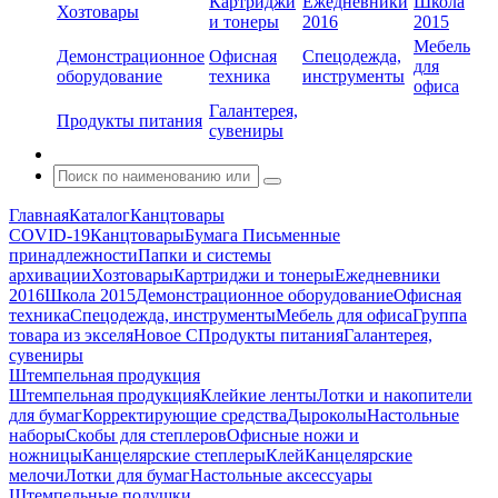
Картриджи
Ежедневники
Школа
Хозтовары
и тонеры
2016
2015
Мебель
Демонстрационное
Офисная
Спецодежда,
для
оборудование
техника
инструменты
офиса
Галантерея,
Продукты питания
сувениры
Главная
Каталог
Канцтовары
COVID-19
Канцтовары
Бумага
Письменные
принадлежности
Папки и системы
архивации
Хозтовары
Картриджи и тонеры
Ежедневники
2016
Школа 2015
Демонстрационное оборудование
Офисная
техника
Спецодежда, инструменты
Мебель для офиса
Группа
товара из экселя
Новое С
Продукты питания
Галантерея,
сувениры
Штемпельная продукция
Штемпельная продукция
Клейкие ленты
Лотки и накопители
для бумаг
Корректирующие средства
Дыроколы
Настольные
наборы
Скобы для степлеров
Офисные ножи и
ножницы
Канцелярские степлеры
Клей
Канцелярские
мелочи
Лотки для бумаг
Настольные аксессуары
Штемпельные подушки