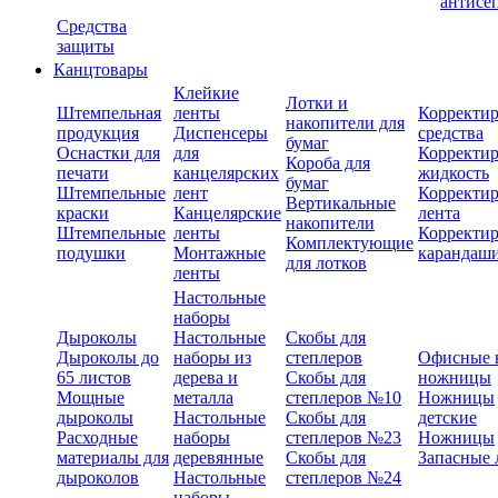
антисе
Средства
защиты
Канцтовары
Клейкие
Лотки и
Штемпельная
ленты
Корректи
накопители для
продукция
Диспенсеры
средства
бумаг
Оснастки для
для
Корректи
Короба для
печати
канцелярских
жидкость
бумаг
Штемпельные
лент
Корректи
Вертикальные
краски
Канцелярские
лента
накопители
Штемпельные
ленты
Корректи
Комплектующие
подушки
Монтажные
карандаш
для лотков
ленты
Настольные
наборы
Дыроколы
Настольные
Скобы для
Дыроколы до
наборы из
степлеров
Офисные 
65 листов
дерева и
Скобы для
ножницы
Мощные
металла
степлеров №10
Ножницы
дыроколы
Настольные
Скобы для
детские
Расходные
наборы
степлеров №23
Ножницы
материалы для
деревянные
Скобы для
Запасные 
дыроколов
Настольные
степлеров №24
наборы