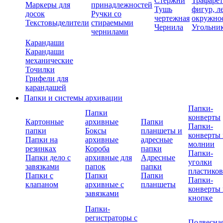
Стержни
Трафаре
Маркеры для
принадлежностей
Тушь
фигур, л
досок
Ручки со
чертежная
окружно
Текстовыделители
стираемыми
Чернила
Угольни
чернилами
Карандаши
Карандаши
механические
Точилки
Грифели для
карандашей
Папки и системы архивации
Папки-
Папки
конверты
Картонные
архивные
Папки
Папки-
папки
Боксы
планшеты и
конверты 
Папки на
архивные
адресные
молнии
резинках
Короба
папки
Папки-
Папки дело с
архивные для
Адресные
уголки
завязками
папок
папки
пластико
Папки с
Папки
Папки
Папки-
клапаном
архивные с
планшеты
конверты 
завязками
кнопке
Папки-
регистраторы с
Подвесна