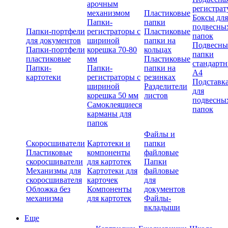
арочным
регистрат
механизмом
Пластиковые
Боксы для
Папки-
папки
подвесны
Папки-портфели
регистраторы с
Пластиковые
папок
для документов
шириной
папки на
Подвесны
Папки-портфели
корешка 70-80
кольцах
папки
пластиковые
мм
Пластиковые
стандарт
Папки-
Папки-
папки на
А4
картотеки
регистраторы с
резинках
Подставк
шириной
Разделители
для
корешка 50 мм
листов
подвесны
Самоклеящиеся
папок
карманы для
папок
Файлы и
Скоросшиватели
Картотеки и
папки
Пластиковые
компоненты
файловые
скоросшиватели
для картотек
Папки
Механизмы для
Картотеки для
файловые
скоросшивателя
карточек
для
Обложка без
Компоненты
документов
механизма
для картотек
Файлы-
вкладыши
Еще