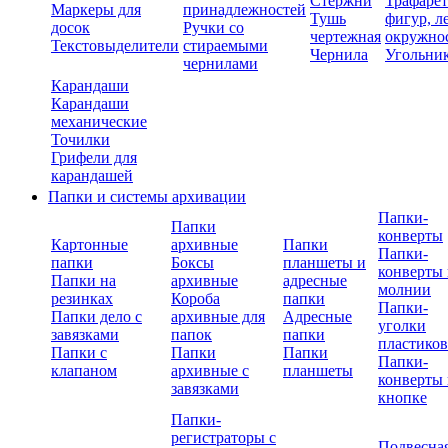
Стержни
Трафаре
Маркеры для
принадлежностей
Тушь
фигур, л
досок
Ручки со
чертежная
окружно
Текстовыделители
стираемыми
Чернила
Угольни
чернилами
Карандаши
Карандаши
механические
Точилки
Грифели для
карандашей
Папки и системы архивации
Папки-
Папки
конверты
Картонные
архивные
Папки
Папки-
папки
Боксы
планшеты и
конверты 
Папки на
архивные
адресные
молнии
резинках
Короба
папки
Папки-
Папки дело с
архивные для
Адресные
уголки
завязками
папок
папки
пластико
Папки с
Папки
Папки
Папки-
клапаном
архивные с
планшеты
конверты 
завязками
кнопке
Папки-
регистраторы с
Подвесна