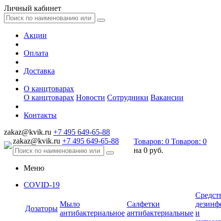
Личный кабинет
Акции
Оплата
Доставка
О канцтоварах
О канцтоварах
Новости
Сотрудники
Вакансии
Контакты
zakaz@kvik.ru
+7 495 649-65-88
zakaz@kvik.ru
+7 495 649-65-88
Товаров:
0
Товаров:
0
на
0 руб.
Меню
COVID-19
Средст
Мыло
Салфетки
дезинф
Дозаторы
антибактериальное
антибактериальные
и