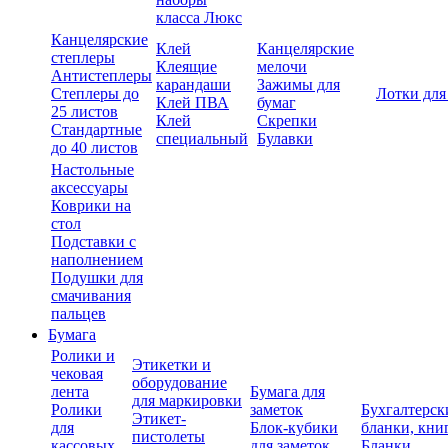
класса Люкс
Канцелярские
Клей
Канцелярские
степлеры
Клеящие
мелочи
Антистеплеры
карандаши
Зажимы для
Степлеры до
Лотки для
Клей ПВА
бумаг
25 листов
Клей
Скрепки
Стандартные
специальный
Булавки
до 40 листов
Настольные
аксессуары
Коврики на
стол
Подставки с
наполнением
Подушки для
смачивания
пальцев
Бумага
Ролики и
Этикетки и
чековая
оборудование
лента
Бумага для
для маркировки
Ролики
заметок
Бухгалтерск
Этикет-
для
Блок-кубики
бланки, кни
пистолеты
кассовых
для заметок
Бланки