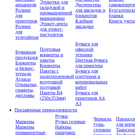
Этикетки для
аппаратов
Диспенсеры
самокопиру
складской и
Ролики
для закладок и
Бухгалтерск
промышленной
для
блокнотов
бланки
маркировки
принтеров
Клейкие
Книги учета
Этикет-лента
Ролики
закладки
для этикет-
для
пистолетов
телетайпов
Бумага для
Почтовые
офисной
Бумажная
конверты и
техники
продукция
пакеты
Цветная бумага
Блокноты
Конверты
для принтера
и бизнес-
Пакеты с
Бумага для
тетради
полиэтиленовой
плоттеров и
Атласы
воздушной
копировальных
Открытки,
подушкой
работ
грамоты,
Пакеты В4
Бумага для
дипломы
(250х353мм)
принтеров А4,
А3
Письменные принадлежности
Ручки
Чернила,
Принадл
Маркеры
Ручки гелевые
тушь,
для черч
Маркеры
Наборы
стержни
Транспо
перманентные
пишущих