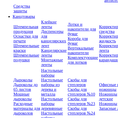
антисе
Средства
защиты
Канцтовары
Клейкие
Лотки и
Штемпельная
ленты
Корректи
накопители для
продукция
Диспенсеры
средства
бумаг
Оснастки для
для
Корректи
Короба для
печати
канцелярских
жидкость
бумаг
Штемпельные
лент
Корректи
Вертикальные
краски
Канцелярские
лента
накопители
Штемпельные
ленты
Корректи
Комплектующие
подушки
Монтажные
карандаш
для лотков
ленты
Настольные
наборы
Дыроколы
Настольные
Скобы для
Дыроколы до
наборы из
степлеров
Офисные 
65 листов
дерева и
Скобы для
ножницы
Мощные
металла
степлеров №10
Ножницы
дыроколы
Настольные
Скобы для
детские
Расходные
наборы
степлеров №23
Ножницы
материалы для
деревянные
Скобы для
Запасные 
дыроколов
Настольные
степлеров №24
наборы