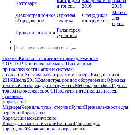
Картриджи
Ежедневники
Школа
Хозтовары
и тонеры
2016
2015
Мебель
Демонстрационное
Офисная
Спецодежда,
для
оборудование
техника
инструменты
офиса
Галантерея,
Продукты питания
сувениры
Главная
Каталог
Письменные принадлежности
COVID-19
Канцтовары
Бумага
Письменные
принадлежности
Папки и системы
архивации
Хозтовары
Картриджи и тонеры
Ежедневники
2016
Школа 2015
Демонстрационное оборудование
Офисная
техника
Спецодежда, инструменты
Мебель для офиса
Группа
товара из экселя
Новое С
Продукты питания
Галантерея,
сувениры
Карандаши
Маркеры
Чернила, тушь, стержни
Ручки
Принадлежности для
черчения
Карандаши
Карандаши механические
Карандаши механические
Точилки
Грифели для
карандашей
Карандаши чернографитные