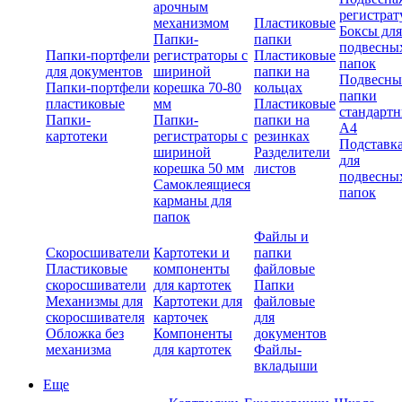
арочным
регистрат
механизмом
Пластиковые
Боксы для
Папки-
папки
подвесны
Папки-портфели
регистраторы с
Пластиковые
папок
для документов
шириной
папки на
Подвесны
Папки-портфели
корешка 70-80
кольцах
папки
пластиковые
мм
Пластиковые
стандарт
Папки-
Папки-
папки на
А4
картотеки
регистраторы с
резинках
Подставк
шириной
Разделители
для
корешка 50 мм
листов
подвесны
Самоклеящиеся
папок
карманы для
папок
Файлы и
Скоросшиватели
Картотеки и
папки
Пластиковые
компоненты
файловые
скоросшиватели
для картотек
Папки
Механизмы для
Картотеки для
файловые
скоросшивателя
карточек
для
Обложка без
Компоненты
документов
механизма
для картотек
Файлы-
вкладыши
Еще