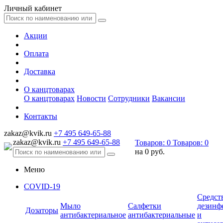
Личный кабинет
Акции
Оплата
Доставка
О канцтоварах
О канцтоварах
Новости
Сотрудники
Вакансии
Контакты
zakaz@kvik.ru
+7 495 649-65-88
zakaz@kvik.ru
+7 495 649-65-88
Товаров:
0
Товаров:
0
на
0 руб.
Меню
COVID-19
Средст
Мыло
Салфетки
дезинф
Дозаторы
антибактериальное
антибактериальные
и