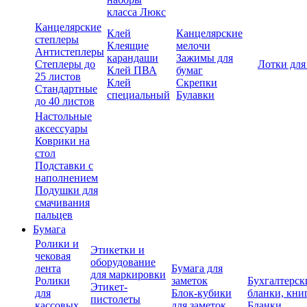
класса Люкс
Канцелярские
Клей
Канцелярские
степлеры
Клеящие
мелочи
Антистеплеры
карандаши
Зажимы для
Степлеры до
Лотки для
Клей ПВА
бумаг
25 листов
Клей
Скрепки
Стандартные
специальный
Булавки
до 40 листов
Настольные
аксессуары
Коврики на
стол
Подставки с
наполнением
Подушки для
смачивания
пальцев
Бумага
Ролики и
Этикетки и
чековая
оборудование
лента
Бумага для
для маркировки
Ролики
заметок
Бухгалтерск
Этикет-
для
Блок-кубики
бланки, кни
пистолеты
кассовых
для заметок
Бланки