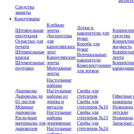
антисе
Средства
защиты
Канцтовары
Клейкие
Лотки и
Штемпельная
ленты
Корректи
накопители для
продукция
Диспенсеры
средства
бумаг
Оснастки для
для
Корректи
Короба для
печати
канцелярских
жидкость
бумаг
Штемпельные
лент
Корректи
Вертикальные
краски
Канцелярские
лента
накопители
Штемпельные
ленты
Корректи
Комплектующие
подушки
Монтажные
карандаш
для лотков
ленты
Настольные
наборы
Дыроколы
Настольные
Скобы для
Дыроколы до
наборы из
степлеров
Офисные 
65 листов
дерева и
Скобы для
ножницы
Мощные
металла
степлеров №10
Ножницы
дыроколы
Настольные
Скобы для
детские
Расходные
наборы
степлеров №23
Ножницы
материалы для
деревянные
Скобы для
Запасные 
дыроколов
Настольные
степлеров №24
наборы