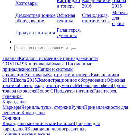
Картриджи
Ежедневники
Школа
Хозтовары
и тонеры
2016
2015
Мебель
Демонстрационное
Офисная
Спецодежда,
для
оборудование
техника
инструменты
офиса
Галантерея,
Продукты питания
сувениры
Главная
Каталог
Письменные принадлежности
COVID-19
Канцтовары
Бумага
Письменные
принадлежности
Папки и системы
архивации
Хозтовары
Картриджи и тонеры
Ежедневники
2016
Школа 2015
Демонстрационное оборудование
Офисная
техника
Спецодежда, инструменты
Мебель для офиса
Группа
товара из экселя
Новое С
Продукты питания
Галантерея,
сувениры
Карандаши
Маркеры
Чернила, тушь, стержни
Ручки
Принадлежности для
черчения
Карандаши
Точилки
Карандаши механические
Точилки
Грифели для
карандашей
Карандаши чернографитные
Точилки механические