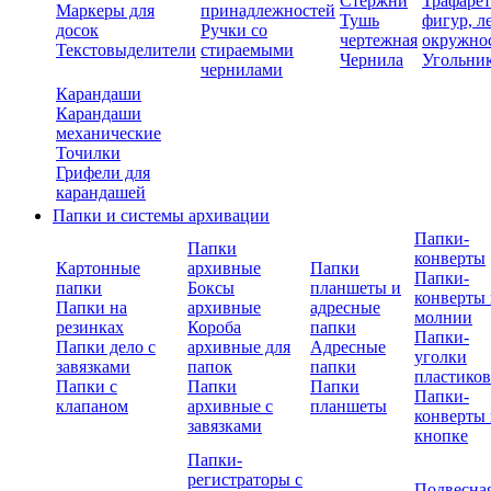
Стержни
Трафаре
Маркеры для
принадлежностей
Тушь
фигур, л
досок
Ручки со
чертежная
окружно
Текстовыделители
стираемыми
Чернила
Угольни
чернилами
Карандаши
Карандаши
механические
Точилки
Грифели для
карандашей
Папки и системы архивации
Папки-
Папки
конверты
Картонные
архивные
Папки
Папки-
папки
Боксы
планшеты и
конверты 
Папки на
архивные
адресные
молнии
резинках
Короба
папки
Папки-
Папки дело с
архивные для
Адресные
уголки
завязками
папок
папки
пластико
Папки с
Папки
Папки
Папки-
клапаном
архивные с
планшеты
конверты 
завязками
кнопке
Папки-
регистраторы с
Подвесна