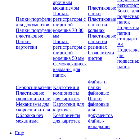
арочным
регистрат
механизмом
Пластиковые
Боксы для
Папки-
папки
подвесны
Папки-портфели
регистраторы с
Пластиковые
папок
для документов
шириной
папки на
Подвесны
Папки-портфели
корешка 70-80
кольцах
папки
пластиковые
мм
Пластиковые
стандарт
Папки-
Папки-
папки на
А4
картотеки
регистраторы с
резинках
Подставк
шириной
Разделители
для
корешка 50 мм
листов
подвесны
Самоклеящиеся
папок
карманы для
папок
Файлы и
Скоросшиватели
Картотеки и
папки
Пластиковые
компоненты
файловые
скоросшиватели
для картотек
Папки
Механизмы для
Картотеки для
файловые
скоросшивателя
карточек
для
Обложка без
Компоненты
документов
механизма
для картотек
Файлы-
вкладыши
Еще