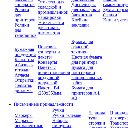
Этикетки для
аппаратов
Диспенсеры
самокопиру
складской и
Ролики
для закладок и
Бухгалтерск
промышленной
для
блокнотов
бланки
маркировки
принтеров
Клейкие
Книги учета
Этикет-лента
Ролики
закладки
для этикет-
для
пистолетов
телетайпов
Бумага для
Почтовые
офисной
Бумажная
конверты и
техники
продукция
пакеты
Цветная бумага
Блокноты
Конверты
для принтера
и бизнес-
Пакеты с
Бумага для
тетради
полиэтиленовой
плоттеров и
Атласы
воздушной
копировальных
Открытки,
подушкой
работ
грамоты,
Пакеты В4
Бумага для
дипломы
(250х353мм)
принтеров А4,
А3
Письменные принадлежности
Ручки
Чернила,
Принадл
Маркеры
Ручки гелевые
тушь,
для черч
Маркеры
Наборы
стержни
Транспо
перманентные
пишущих