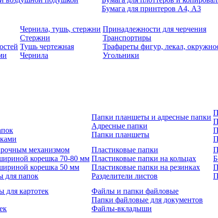
Бумага для принтеров А4, А3
Чернила, тушь, стержни
Принадлежности для черчения
Стержни
Транспортиры
остей
Тушь чертежная
Трафареты фигур, лекал, окружно
ми
Чернила
Угольники
П
Папки планшеты и адресные папки
П
Адресные папки
апок
П
Папки планшеты
зками
П
 арочным механизмом
Пластиковые папки
П
шириной корешка 70-80 мм
Пластиковые папки на кольцах
Б
шириной корешка 50 мм
Пластиковые папки на резинках
П
ы для папок
Разделители листов
П
ы для картотек
Файлы и папки файловые
Папки файловые для документов
ек
Файлы-вкладыши