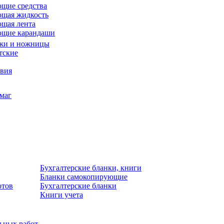
щие средства
щая жидкость
щая лента
ющие карандаши
жи и ножницы
тские
звия
умаг
Бухгалтерские бланки, книги
Бланки самокопирующие
отов
Бухгалтерские бланки
Книги учета
льных работ