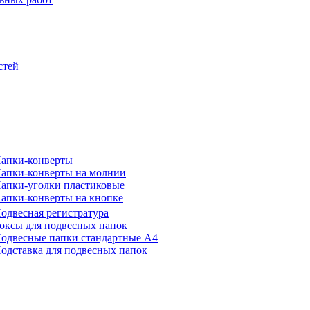
стей
апки-конверты
апки-конверты на молнии
апки-уголки пластиковые
апки-конверты на кнопке
одвесная регистратура
оксы для подвесных папок
одвесные папки стандартные А4
одставка для подвесных папок