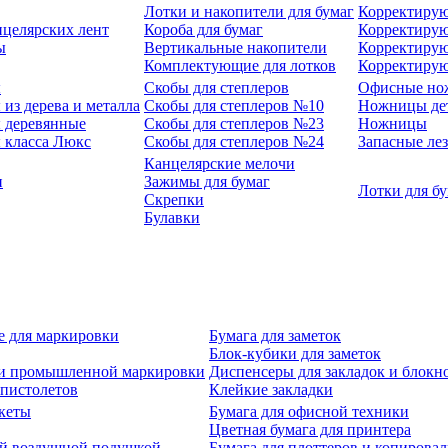
Лотки и накопители для бумаг
Корректирую
нцелярских лент
Короба для бумаг
Корректирую
ы
Вертикальные накопители
Корректирую
Комплектующие для лотков
Корректиру
ы
Скобы для степлеров
Офисные но
из дерева и металла
Скобы для степлеров №10
Ножницы де
 деревянные
Скобы для степлеров №23
Ножницы
 класса Люкс
Скобы для степлеров №24
Запасные ле
Канцелярские мелочи
и
Зажимы для бумаг
Лотки для б
Скрепки
Булавки
е для маркировки
Бумага для заметок
Блок-кубики для заметок
й и промышленной маркировки
Диспенсеры для закладок и блокн
-пистолетов
Клейкие закладки
кеты
Бумага для офисной техники
Цветная бумага для принтера
ой воздушной подушкой
Бумага для плоттеров и копирова