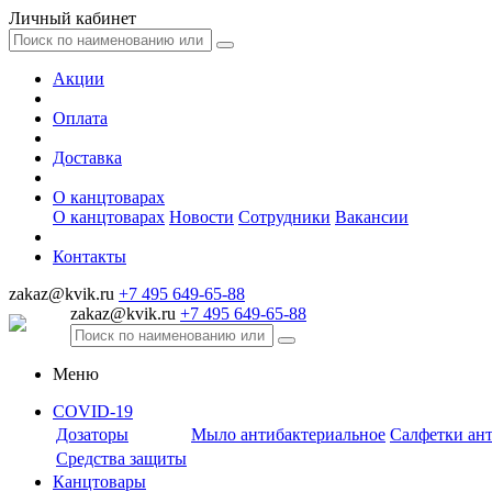
Личный кабинет
Акции
Оплата
Доставка
О канцтоварах
О канцтоварах
Новости
Сотрудники
Вакансии
Контакты
zakaz@kvik.ru
+7 495 649-65-88
zakaz@kvik.ru
+7 495 649-65-88
Меню
COVID-19
Дозаторы
Мыло антибактериальное
Салфетки ан
Средства защиты
Канцтовары