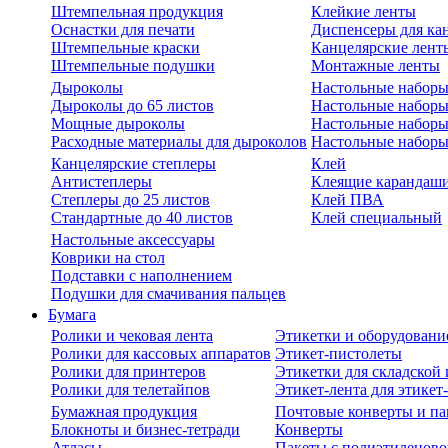
Штемпельная продукция
Клейкие ленты
Оснастки для печати
Диспенсеры для ка
Штемпельные краски
Канцелярские лент
Штемпельные подушки
Монтажные ленты
Дыроколы
Настольные набор
Дыроколы до 65 листов
Настольные наборы 
Мощные дыроколы
Настольные наборы
Расходные материалы для дыроколов
Настольные наборы
Канцелярские степлеры
Клей
Антистеплеры
Клеящие карандаш
Степлеры до 25 листов
Клей ПВА
Стандартные до 40 листов
Клей специальный
Настольные аксессуары
Коврики на стол
Подставки с наполнением
Подушки для смачивания пальцев
Бумага
Ролики и чековая лента
Этикетки и оборудовани
Ролики для кассовых аппаратов
Этикет-пистолеты
Ролики для принтеров
Этикетки для складско
Ролики для телетайпов
Этикет-лента для этикет
Бумажная продукция
Почтовые конверты и па
Блокноты и бизнес-тетради
Конверты
Атласы
Пакеты с полиэтиленов