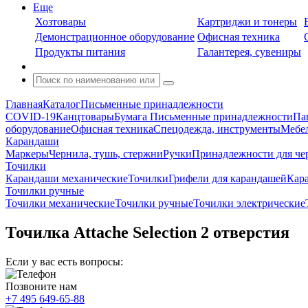
Еще
Хозтовары
Картриджи и тонеры
Демонстрационное оборудование
Офисная техника
Продукты питания
Галантерея, сувениры
Главная
Каталог
Письменные принадлежности
COVID-19
Канцтовары
Бумага
Письменные принадлежности
Па
оборудование
Офисная техника
Спецодежда, инструменты
Мебел
Карандаши
Маркеры
Чернила, тушь, стержни
Ручки
Принадлежности для че
Точилки
Карандаши механические
Точилки
Грифели для карандашей
Кар
Точилки ручные
Точилки механические
Точилки ручные
Точилки электрические
Точилка Attache Selection 2 отверстия
Если у вас есть вопросы:
Позвоните нам
+7 495 649-65-88