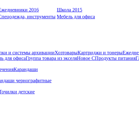
Ежедневники 2016
Школа 2015
Спецодежда, инструменты
Мебель для офиса
пки и системы архивации
Хозтовары
Картриджи и тонеры
Ежедне
ь для офиса
Группа товара из экселя
Новое С
Продукты питания
Г
рчения
Карандаши
андаши чернографитные
Точилки детские