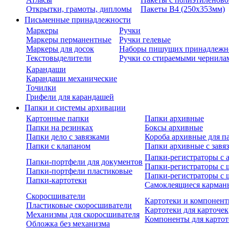
Открытки, грамоты, дипломы
Пакеты В4 (250х353мм)
Письменные принадлежности
Маркеры
Ручки
Маркеры перманентные
Ручки гелевые
Маркеры для досок
Наборы пишущих принадлежн
Текстовыделители
Ручки со стираемыми чернила
Карандаши
Карандаши механические
Точилки
Грифели для карандашей
Папки и системы архивации
Картонные папки
Папки архивные
Папки на резинках
Боксы архивные
Папки дело с завязками
Короба архивные для п
Папки с клапаном
Папки архивные с завя
Папки-регистраторы с
Папки-портфели для документов
Папки-регистраторы с 
Папки-портфели пластиковые
Папки-регистраторы с 
Папки-картотеки
Самоклеящиеся карман
Скоросшиватели
Картотеки и компонент
Пластиковые скоросшиватели
Картотеки для карточек
Механизмы для скоросшивателя
Компоненты для картот
Обложка без механизма