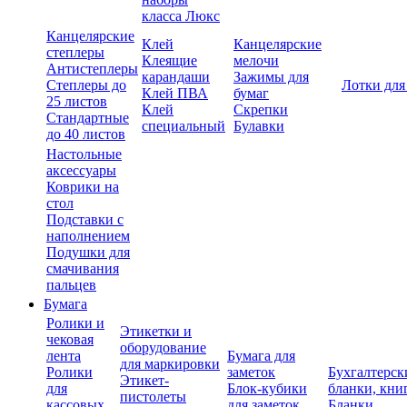
класса Люкс
Канцелярские
Клей
Канцелярские
степлеры
Клеящие
мелочи
Антистеплеры
карандаши
Зажимы для
Степлеры до
Лотки для
Клей ПВА
бумаг
25 листов
Клей
Скрепки
Стандартные
специальный
Булавки
до 40 листов
Настольные
аксессуары
Коврики на
стол
Подставки с
наполнением
Подушки для
смачивания
пальцев
Бумага
Ролики и
Этикетки и
чековая
оборудование
лента
Бумага для
для маркировки
Ролики
заметок
Бухгалтерск
Этикет-
для
Блок-кубики
бланки, кни
пистолеты
кассовых
для заметок
Бланки