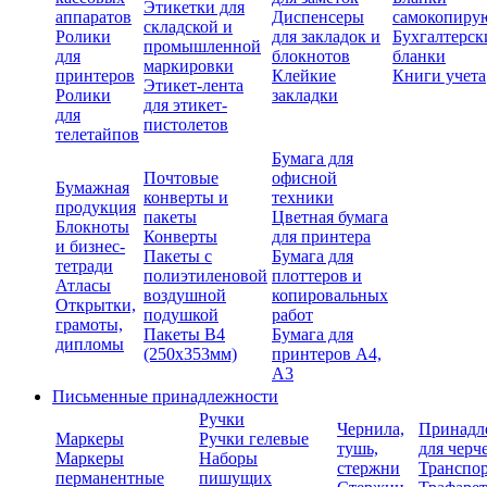
Этикетки для
аппаратов
Диспенсеры
самокопиру
складской и
Ролики
для закладок и
Бухгалтерск
промышленной
для
блокнотов
бланки
маркировки
принтеров
Клейкие
Книги учета
Этикет-лента
Ролики
закладки
для этикет-
для
пистолетов
телетайпов
Бумага для
Почтовые
офисной
Бумажная
конверты и
техники
продукция
пакеты
Цветная бумага
Блокноты
Конверты
для принтера
и бизнес-
Пакеты с
Бумага для
тетради
полиэтиленовой
плоттеров и
Атласы
воздушной
копировальных
Открытки,
подушкой
работ
грамоты,
Пакеты В4
Бумага для
дипломы
(250х353мм)
принтеров А4,
А3
Письменные принадлежности
Ручки
Чернила,
Принадл
Маркеры
Ручки гелевые
тушь,
для черч
Маркеры
Наборы
стержни
Транспо
перманентные
пишущих