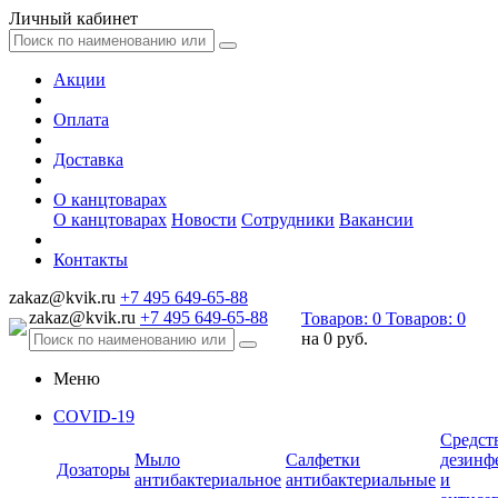
Личный кабинет
Акции
Оплата
Доставка
О канцтоварах
О канцтоварах
Новости
Сотрудники
Вакансии
Контакты
zakaz@kvik.ru
+7 495 649-65-88
zakaz@kvik.ru
+7 495 649-65-88
Товаров:
0
Товаров:
0
на
0 руб.
Меню
COVID-19
Средст
Мыло
Салфетки
дезинф
Дозаторы
антибактериальное
антибактериальные
и