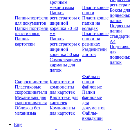
арочным
регистрат
механизмом
Пластиковые
Боксы для
Папки-
папки
подвесны
Папки-портфели
регистраторы с
Пластиковые
папок
для документов
шириной
папки на
Подвесны
Папки-портфели
корешка 70-80
кольцах
папки
пластиковые
мм
Пластиковые
стандарт
Папки-
Папки-
папки на
А4
картотеки
регистраторы с
резинках
Подставк
шириной
Разделители
для
корешка 50 мм
листов
подвесны
Самоклеящиеся
папок
карманы для
папок
Файлы и
Скоросшиватели
Картотеки и
папки
Пластиковые
компоненты
файловые
скоросшиватели
для картотек
Папки
Механизмы для
Картотеки для
файловые
скоросшивателя
карточек
для
Обложка без
Компоненты
документов
механизма
для картотек
Файлы-
вкладыши
Еще