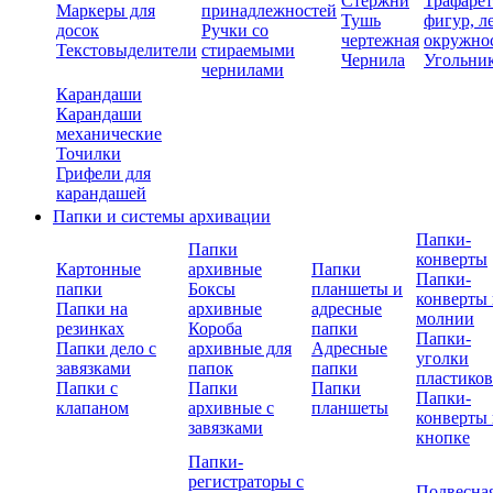
Стержни
Трафаре
Маркеры для
принадлежностей
Тушь
фигур, л
досок
Ручки со
чертежная
окружно
Текстовыделители
стираемыми
Чернила
Угольни
чернилами
Карандаши
Карандаши
механические
Точилки
Грифели для
карандашей
Папки и системы архивации
Папки-
Папки
конверты
Картонные
архивные
Папки
Папки-
папки
Боксы
планшеты и
конверты 
Папки на
архивные
адресные
молнии
резинках
Короба
папки
Папки-
Папки дело с
архивные для
Адресные
уголки
завязками
папок
папки
пластико
Папки с
Папки
Папки
Папки-
клапаном
архивные с
планшеты
конверты 
завязками
кнопке
Папки-
регистраторы с
Подвесна