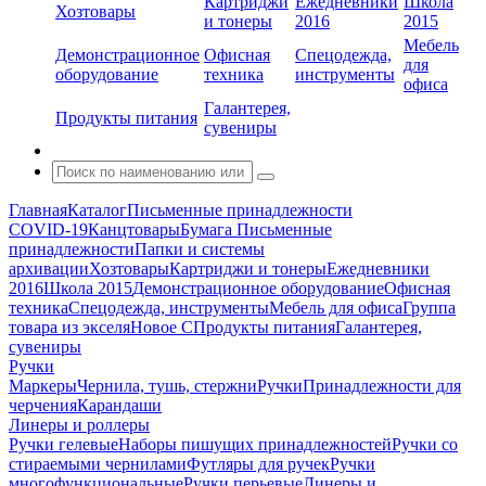
Картриджи
Ежедневники
Школа
Хозтовары
и тонеры
2016
2015
Мебель
Демонстрационное
Офисная
Спецодежда,
для
оборудование
техника
инструменты
офиса
Галантерея,
Продукты питания
сувениры
Главная
Каталог
Письменные принадлежности
COVID-19
Канцтовары
Бумага
Письменные
принадлежности
Папки и системы
архивации
Хозтовары
Картриджи и тонеры
Ежедневники
2016
Школа 2015
Демонстрационное оборудование
Офисная
техника
Спецодежда, инструменты
Мебель для офиса
Группа
товара из экселя
Новое С
Продукты питания
Галантерея,
сувениры
Ручки
Маркеры
Чернила, тушь, стержни
Ручки
Принадлежности для
черчения
Карандаши
Линеры и роллеры
Ручки гелевые
Наборы пишущих принадлежностей
Ручки со
стираемыми чернилами
Футляры для ручек
Ручки
многофункциональные
Ручки перьевые
Линеры и