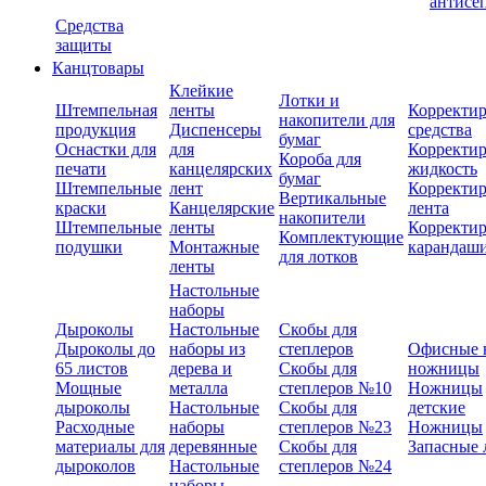
антисе
Средства
защиты
Канцтовары
Клейкие
Лотки и
Штемпельная
ленты
Корректи
накопители для
продукция
Диспенсеры
средства
бумаг
Оснастки для
для
Корректи
Короба для
печати
канцелярских
жидкость
бумаг
Штемпельные
лент
Корректи
Вертикальные
краски
Канцелярские
лента
накопители
Штемпельные
ленты
Корректи
Комплектующие
подушки
Монтажные
карандаш
для лотков
ленты
Настольные
наборы
Дыроколы
Настольные
Скобы для
Дыроколы до
наборы из
степлеров
Офисные 
65 листов
дерева и
Скобы для
ножницы
Мощные
металла
степлеров №10
Ножницы
дыроколы
Настольные
Скобы для
детские
Расходные
наборы
степлеров №23
Ножницы
материалы для
деревянные
Скобы для
Запасные 
дыроколов
Настольные
степлеров №24
наборы