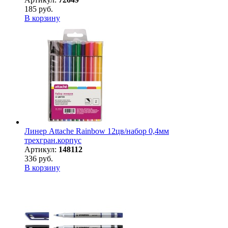
185 руб.
В корзину
Линер Attache Rainbow 12цв/набор 0,4мм
трехгран.корпус
Артикул:
148112
336 руб.
В корзину