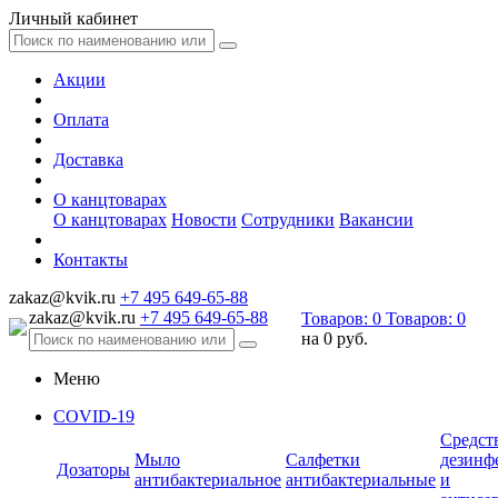
Личный кабинет
Акции
Оплата
Доставка
О канцтоварах
О канцтоварах
Новости
Сотрудники
Вакансии
Контакты
zakaz@kvik.ru
+7 495 649-65-88
zakaz@kvik.ru
+7 495 649-65-88
Товаров:
0
Товаров:
0
на
0 руб.
Меню
COVID-19
Средст
Мыло
Салфетки
дезинф
Дозаторы
антибактериальное
антибактериальные
и