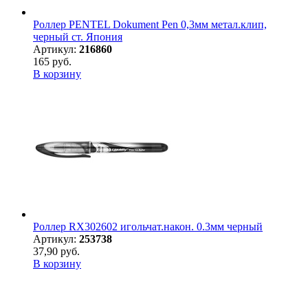
Роллер PENTEL Dokument Pen 0,3мм метал.клип,
черный ст. Япония
Артикул:
216860
165 руб.
В корзину
Роллер RX302602 игольчат.након. 0.3мм черный
Артикул:
253738
37,90 руб.
В корзину