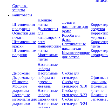
антисе
Средства
защиты
Канцтовары
Клейкие
Лотки и
Штемпельная
ленты
Корректи
накопители для
продукция
Диспенсеры
средства
бумаг
Оснастки для
для
Корректи
Короба для
печати
канцелярских
жидкость
бумаг
Штемпельные
лент
Корректи
Вертикальные
краски
Канцелярские
лента
накопители
Штемпельные
ленты
Корректи
Комплектующие
подушки
Монтажные
карандаш
для лотков
ленты
Настольные
наборы
Дыроколы
Настольные
Скобы для
Дыроколы до
наборы из
степлеров
Офисные 
65 листов
дерева и
Скобы для
ножницы
Мощные
металла
степлеров №10
Ножницы
дыроколы
Настольные
Скобы для
детские
Расходные
наборы
степлеров №23
Ножницы
материалы для
деревянные
Скобы для
Запасные 
дыроколов
Настольные
степлеров №24
наборы