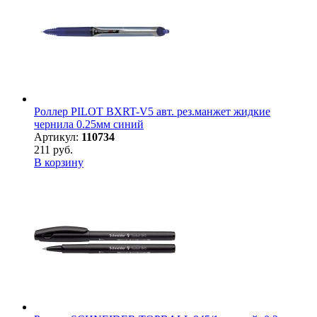
Роллер PILOT BXRT-V5 авт. рез.манжет жидкие
чернила 0.25мм синий
Артикул:
110734
211 руб.
В корзину