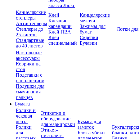
класса Люкс
Канцелярские
Клей
Канцелярские
степлеры
Клеящие
мелочи
Антистеплеры
карандаши
Зажимы для
Степлеры до
Лотки для
Клей ПВА
бумаг
25 листов
Клей
Скрепки
Стандартные
специальный
Булавки
до 40 листов
Настольные
аксессуары
Коврики на
стол
Подставки с
наполнением
Подушки для
смачивания
пальцев
Бумага
Ролики и
Этикетки и
чековая
оборудование
лента
Бумага для
для маркировки
Ролики
заметок
Бухгалтерск
Этикет-
для
Блок-кубики
бланки, кни
пистолеты
кассовых
для заметок
Бланки