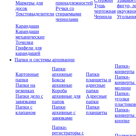
Стержни
Трафаре
Маркеры для
принадлежностей
Тушь
фигур, л
досок
Ручки со
чертежная
окружно
Текстовыделители
стираемыми
Чернила
Угольни
чернилами
Карандаши
Карандаши
механические
Точилки
Грифели для
карандашей
Папки и системы архивации
Папки-
Папки
конверты
Картонные
архивные
Папки
Папки-
папки
Боксы
планшеты и
конверты 
Папки на
архивные
адресные
молнии
резинках
Короба
папки
Папки-
Папки дело с
архивные для
Адресные
уголки
завязками
папок
папки
пластико
Папки с
Папки
Папки
Папки-
клапаном
архивные с
планшеты
конверты 
завязками
кнопке
Папки-
регистраторы с
Подвесна