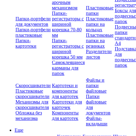
арочным
регистрат
механизмом
Пластиковые
Боксы для
Папки-
папки
подвесны
Папки-портфели
регистраторы с
Пластиковые
папок
для документов
шириной
папки на
Подвесны
Папки-портфели
корешка 70-80
кольцах
папки
пластиковые
мм
Пластиковые
стандарт
Папки-
Папки-
папки на
А4
картотеки
регистраторы с
резинках
Подставк
шириной
Разделители
для
корешка 50 мм
листов
подвесны
Самоклеящиеся
папок
карманы для
папок
Файлы и
Скоросшиватели
Картотеки и
папки
Пластиковые
компоненты
файловые
скоросшиватели
для картотек
Папки
Механизмы для
Картотеки для
файловые
скоросшивателя
карточек
для
Обложка без
Компоненты
документов
механизма
для картотек
Файлы-
вкладыши
Еще