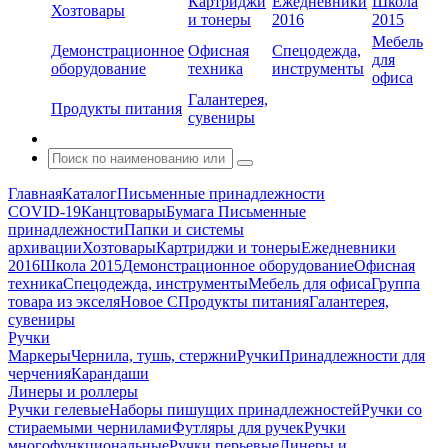
Картриджи
Ежедневники
Школа
Хозтовары
и тонеры
2016
2015
Мебель
Демонстрационное
Офисная
Спецодежда,
для
оборудование
техника
инструменты
офиса
Галантерея,
Продукты питания
сувениры
Главная
Каталог
Письменные принадлежности
COVID-19
Канцтовары
Бумага
Письменные
принадлежности
Папки и системы
архивации
Хозтовары
Картриджи и тонеры
Ежедневники
2016
Школа 2015
Демонстрационное оборудование
Офисная
техника
Спецодежда, инструменты
Мебель для офиса
Группа
товара из экселя
Новое С
Продукты питания
Галантерея,
сувениры
Ручки
Маркеры
Чернила, тушь, стержни
Ручки
Принадлежности для
черчения
Карандаши
Линеры и роллеры
Ручки гелевые
Наборы пишущих принадлежностей
Ручки со
стираемыми чернилами
Футляры для ручек
Ручки
многофункциональные
Ручки перьевые
Линеры и