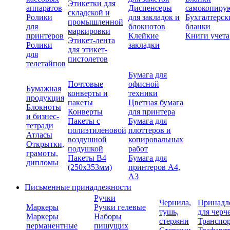
Этикетки для
аппаратов
Диспенсеры
самокопиру
складской и
Ролики
для закладок и
Бухгалтерск
промышленной
для
блокнотов
бланки
маркировки
принтеров
Клейкие
Книги учета
Этикет-лента
Ролики
закладки
для этикет-
для
пистолетов
телетайпов
Бумага для
Почтовые
офисной
Бумажная
конверты и
техники
продукция
пакеты
Цветная бумага
Блокноты
Конверты
для принтера
и бизнес-
Пакеты с
Бумага для
тетради
полиэтиленовой
плоттеров и
Атласы
воздушной
копировальных
Открытки,
подушкой
работ
грамоты,
Пакеты В4
Бумага для
дипломы
(250х353мм)
принтеров А4,
А3
Письменные принадлежности
Ручки
Чернила,
Принадл
Маркеры
Ручки гелевые
тушь,
для черч
Маркеры
Наборы
стержни
Транспо
перманентные
пишущих