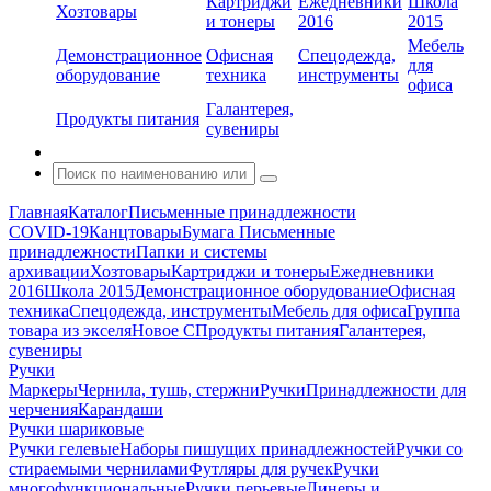
Картриджи
Ежедневники
Школа
Хозтовары
и тонеры
2016
2015
Мебель
Демонстрационное
Офисная
Спецодежда,
для
оборудование
техника
инструменты
офиса
Галантерея,
Продукты питания
сувениры
Главная
Каталог
Письменные принадлежности
COVID-19
Канцтовары
Бумага
Письменные
принадлежности
Папки и системы
архивации
Хозтовары
Картриджи и тонеры
Ежедневники
2016
Школа 2015
Демонстрационное оборудование
Офисная
техника
Спецодежда, инструменты
Мебель для офиса
Группа
товара из экселя
Новое С
Продукты питания
Галантерея,
сувениры
Ручки
Маркеры
Чернила, тушь, стержни
Ручки
Принадлежности для
черчения
Карандаши
Ручки шариковые
Ручки гелевые
Наборы пишущих принадлежностей
Ручки со
стираемыми чернилами
Футляры для ручек
Ручки
многофункциональные
Ручки перьевые
Линеры и