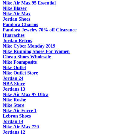
Nike Air Max 95 Essential
Nike Blazer
Nike Air Max
Jordan Shoes
Pandora Charms
Pandora Jewelry 70% off Clearance
Huaraches
Jordan Retros
Nike Cyber Monday 2019
Nike Running Shoes For Women
Cheap Shoes Wholesale
Nike Foamposite
Nike Outlet
Nike Outlet Store
Jordan 24
NBA Store
Jordans 13
Nike Air Max 97 Ultra
Nike Roshe
Nike Store
Nike Air Force 1
Lebron Shoes
Jordan 14
Nike Air Max 720
Jordans 12