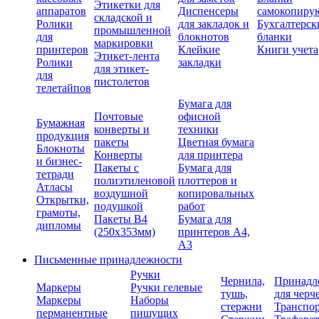
Этикетки для
аппаратов
Диспенсеры
самокопиру
складской и
Ролики
для закладок и
Бухгалтерск
промышленной
для
блокнотов
бланки
маркировки
принтеров
Клейкие
Книги учета
Этикет-лента
Ролики
закладки
для этикет-
для
пистолетов
телетайпов
Бумага для
Почтовые
офисной
Бумажная
конверты и
техники
продукция
пакеты
Цветная бумага
Блокноты
Конверты
для принтера
и бизнес-
Пакеты с
Бумага для
тетради
полиэтиленовой
плоттеров и
Атласы
воздушной
копировальных
Открытки,
подушкой
работ
грамоты,
Пакеты В4
Бумага для
дипломы
(250х353мм)
принтеров А4,
А3
Письменные принадлежности
Ручки
Чернила,
Принадл
Маркеры
Ручки гелевые
тушь,
для черч
Маркеры
Наборы
стержни
Транспо
перманентные
пишущих