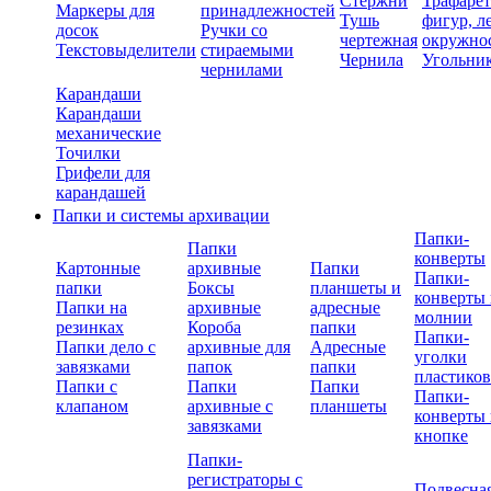
Стержни
Трафаре
Маркеры для
принадлежностей
Тушь
фигур, л
досок
Ручки со
чертежная
окружно
Текстовыделители
стираемыми
Чернила
Угольни
чернилами
Карандаши
Карандаши
механические
Точилки
Грифели для
карандашей
Папки и системы архивации
Папки-
Папки
конверты
Картонные
архивные
Папки
Папки-
папки
Боксы
планшеты и
конверты 
Папки на
архивные
адресные
молнии
резинках
Короба
папки
Папки-
Папки дело с
архивные для
Адресные
уголки
завязками
папок
папки
пластико
Папки с
Папки
Папки
Папки-
клапаном
архивные с
планшеты
конверты 
завязками
кнопке
Папки-
регистраторы с
Подвесна