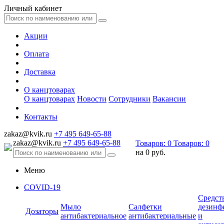
Личный кабинет
Акции
Оплата
Доставка
О канцтоварах
О канцтоварах
Новости
Сотрудники
Вакансии
Контакты
zakaz@kvik.ru
+7 495 649-65-88
zakaz@kvik.ru
+7 495 649-65-88
Товаров:
0
Товаров:
0
на
0 руб.
Меню
COVID-19
Средст
Мыло
Салфетки
дезинф
Дозаторы
антибактериальное
антибактериальные
и