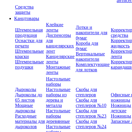
антисе
Средства
защиты
Канцтовары
Клейкие
Лотки и
Штемпельная
ленты
Корректи
накопители для
продукция
Диспенсеры
средства
бумаг
Оснастки для
для
Корректи
Короба для
печати
канцелярских
жидкость
бумаг
Штемпельные
лент
Корректи
Вертикальные
краски
Канцелярские
лента
накопители
Штемпельные
ленты
Корректи
Комплектующие
подушки
Монтажные
карандаш
для лотков
ленты
Настольные
наборы
Дыроколы
Настольные
Скобы для
Дыроколы до
наборы из
степлеров
Офисные 
65 листов
дерева и
Скобы для
ножницы
Мощные
металла
степлеров №10
Ножницы
дыроколы
Настольные
Скобы для
детские
Расходные
наборы
степлеров №23
Ножницы
материалы для
деревянные
Скобы для
Запасные 
дыроколов
Настольные
степлеров №24
наборы