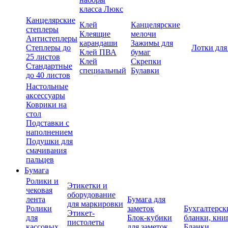
класса Люкс
Канцелярские
Клей
Канцелярские
степлеры
Клеящие
мелочи
Антистеплеры
карандаши
Зажимы для
Степлеры до
Лотки для
Клей ПВА
бумаг
25 листов
Клей
Скрепки
Стандартные
специальный
Булавки
до 40 листов
Настольные
аксессуары
Коврики на
стол
Подставки с
наполнением
Подушки для
смачивания
пальцев
Бумага
Ролики и
Этикетки и
чековая
оборудование
лента
Бумага для
для маркировки
Ролики
заметок
Бухгалтерск
Этикет-
для
Блок-кубики
бланки, кни
пистолеты
кассовых
для заметок
Бланки