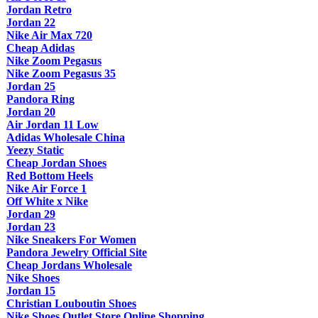
Jordan Retro
Jordan 22
Nike Air Max 720
Cheap Adidas
Nike Zoom Pegasus
Nike Zoom Pegasus 35
Jordan 25
Pandora Ring
Jordan 20
Air Jordan 11 Low
Adidas Wholesale China
Yeezy Static
Cheap Jordan Shoes
Red Bottom Heels
Nike Air Force 1
Off White x Nike
Jordan 29
Jordan 23
Nike Sneakers For Women
Pandora Jewelry Official Site
Cheap Jordans Wholesale
Nike Shoes
Jordan 15
Christian Louboutin Shoes
Nike Shoes Outlet Store Online Shopping