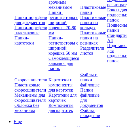
арочным
регистрат
механизмом
Пластиковые
Боксы для
Папки-
папки
подвесны
Папки-портфели
регистраторы с
Пластиковые
папок
для документов
шириной
папки на
Подвесны
Папки-портфели
корешка 70-80
кольцах
папки
пластиковые
мм
Пластиковые
стандарт
Папки-
Папки-
папки на
А4
картотеки
регистраторы с
резинках
Подставк
шириной
Разделители
для
корешка 50 мм
листов
подвесны
Самоклеящиеся
папок
карманы для
папок
Файлы и
Скоросшиватели
Картотеки и
папки
Пластиковые
компоненты
файловые
скоросшиватели
для картотек
Папки
Механизмы для
Картотеки для
файловые
скоросшивателя
карточек
для
Обложка без
Компоненты
документов
механизма
для картотек
Файлы-
вкладыши
Еще